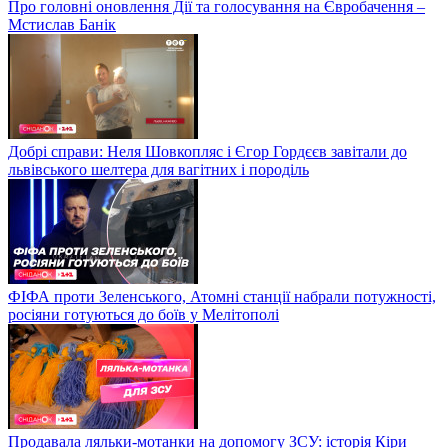
Про головні оновлення Дії та голосування на Євробачення –
Мстислав Банік
Добрі справи: Неля Шовкопляс і Єгор Гордєєв завітали до
львівського шелтера для вагітних і породіль
ФІФА проти Зеленського, Атомні станції набрали потужності,
росіяни готуються до боїв у Мелітополі
Продавала ляльки-мотанки на допомогу ЗСУ: історія Кіри