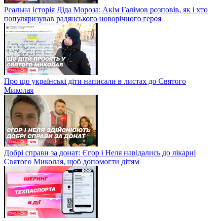
Реальна історія Діда Мороза: Акім Галімов розповів, як і хто
популяризував радянського новорічного героя
Про що українські діти написали в листах до Святого
Миколая
Добрі справи за донат: Єгор і Неля навідались до лікарні
Святого Миколая, щоб допомогти дітям