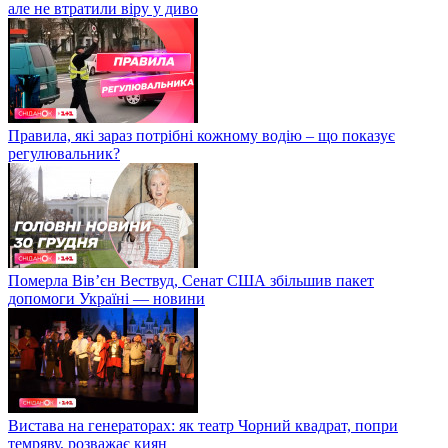
але не втратили віру у диво
Правила, які зараз потрібні кожному водію – що показує
регулювальник?
Померла Вівʼєн Вествуд, Сенат США збільшив пакет
допомоги Україні — новини
Вистава на генераторах: як театр Чорний квадрат, попри
темряву, розважає киян