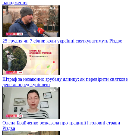
народження
25 грудня чи 7 січня: коли українці святкуватимуть Різдво
Штраф за незаконно зрубану ялинку: як перевірити святкове
дерево перед купівлею
Олена Брайченко розказала про традиції і головні страви
Різдва