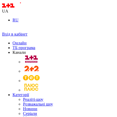
UA
RU
Вхід в кабінет
Онлайн
ТБ програма
Канали
Категорії
Реаліті-шоу
Розважальні шоу
Новини
Серіали