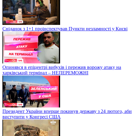
Сніданок з 1+1 проінспектував Пункти незламності у Києві
Опинявся в епіцентрі вибухів і пережив ворожу атаку на
харківський термінал – НЕПЕРЕМОЖНІ
Президент України вперше покинув державу з 24 лютого, аби
виступити у Конгресі США