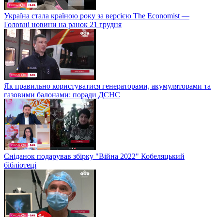
Україна стала країною року за версією The Economist —
Головні новини на ранок 21 грудня
Як правильно користуватися генераторами, акумуляторами та
газовими балонами: поради ДСНС
Сніданок подарував збірку "Війна 2022" Кобеляцький
бібліотеці