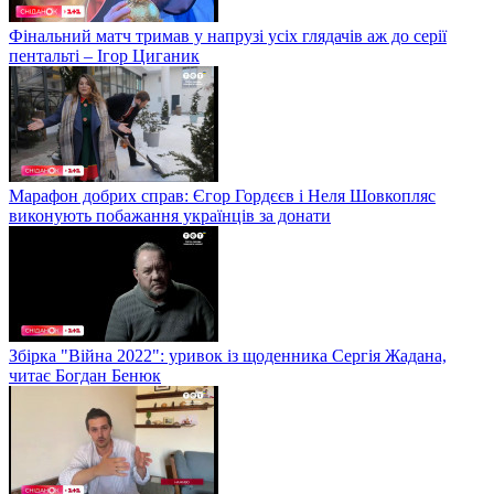
Фінальний матч тримав у напрузі усіх глядачів аж до серії
пентальті – Ігор Циганик
Марафон добрих справ: Єгор Гордєєв і Неля Шовкопляс
виконують побажання українців за донати
Збірка "Війна 2022": уривок із щоденника Сергія Жадана,
читає Богдан Бенюк