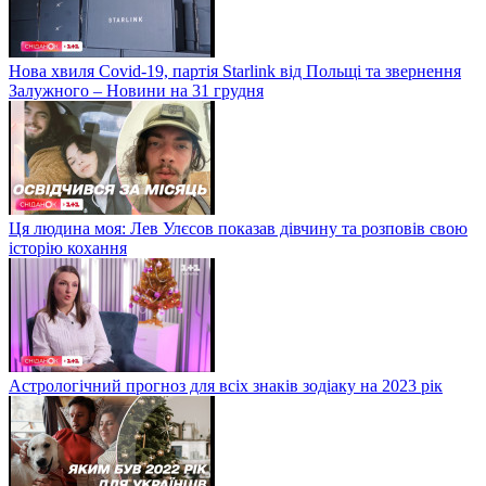
Нова хвиля Covid-19, партія Starlink від Польщі та звернення
Залужного – Новини на 31 грудня
Ця людина моя: Лев Улєсов показав дівчину та розповів свою
історію кохання
Астрологічний прогноз для всіх знаків зодіаку на 2023 рік