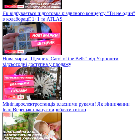
Як відбувається підготовка різдвяного концерту "Ти не один"
в колаборації 1+1 та ATLAS
Нова марка "Щедрик. Carol of the Bells" від Укрпошти
відсьогодні доступна у продажу
Мінігідроелектростанція власними руками! Як вінничанин
Іван Верещак планує виробляти світло