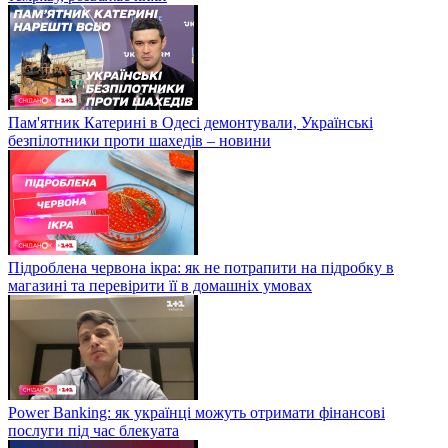
Пам'ятник Катерині в Одесі демонтували, Українські
безпілотники проти шахедів – новини
Підроблена червона ікра: як не потрапити на підробку в
магазині та перевірити її в домашніх умовах
Power Banking: як українці можуть отримати фінансові
послуги під час блекуата