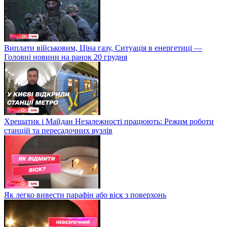
Виплати військовим, Ціна газу, Ситуація в енергетиці —
Головні новини на ранок 20 грудня
Хрещатик і Майдан Незалежності працюють: Режим роботи
станцій та пересадочних вузлів
Як легко вивести парафін або віск з поверхонь