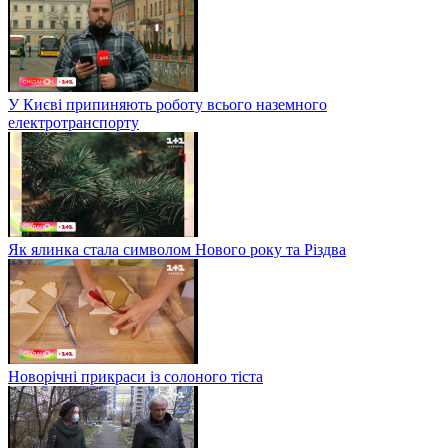
У Києві припиняють роботу всього наземного
електротранспорту
Як ялинка стала символом Нового року та Різдва
Новорічні прикраси із солоного тіста