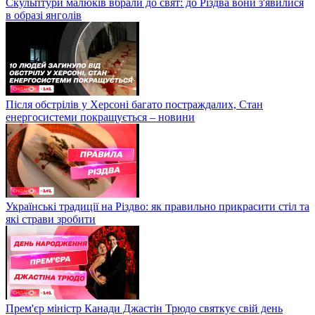
Скульптури малюків вбрали до свят: до Різдва вони з'явилися
в образі янголів
Після обстрілів у Херсоні багато постраждалих, Стан
енергосистеми покращується – новини
Українські традиції на Різдво: як правильно прикрасити стіл та
які страви зробити
Прем'єр міністр Канади Джастін Трюдо святкує свій день