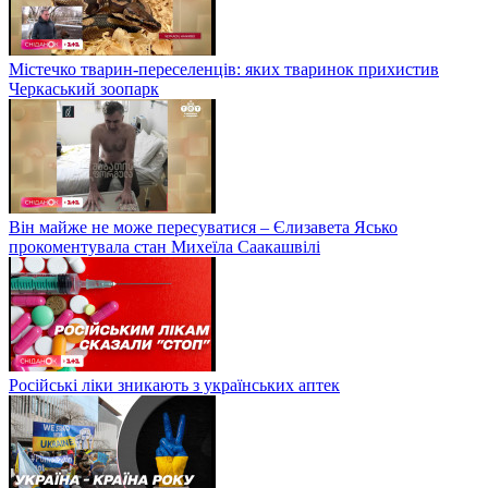
Містечко тварин-переселенців: яких тваринок прихистив
Черкаський зоопарк
Він майже не може пересуватися – Єлизавета Ясько
прокоментувала стан Михеїла Саакашвілі
Російські ліки зникають з українських аптек