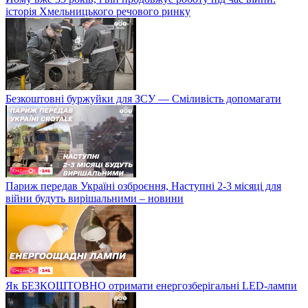
історія Хмельницького речового ринку
Безкоштовні буржуйки для ЗСУ — Сміливість допомагати
Париж передав Україні озброєння, Наступні 2-3 місяці для
війни будуть вирішальними – новини
Як БЕЗКОШТОВНО отримати енергозберігальні LED-лампи