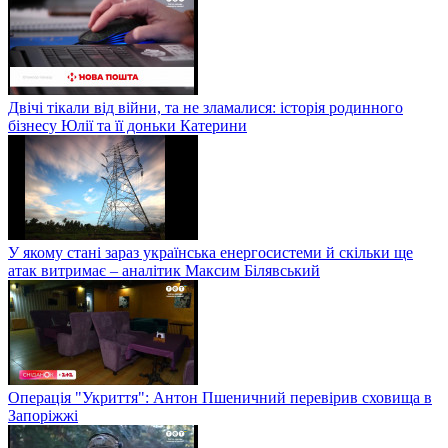
Двічі тікали від війни, та не зламалися: історія родинного
бізнесу Юлії та її доньки Катерини
У якому стані зараз українська енергосистеми й скільки ще
атак витримає – аналітик Максим Білявський
Операція "Укриття": Антон Пшеничний перевірив сховища в
Запоріжжі