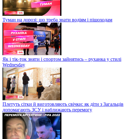
Туман на дорозі: що треба знати водіям і пішоходам
Як і тік-ток зняти і спортом зайнятись – руханка у стилі
Wednesday
Плетуть сітки й виготовляють свічки: як діти з Загальців
допомагають ЗСУ і наближають перемогу