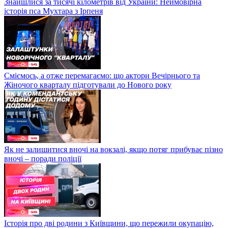
Знайшлися за тисячі кілометрів від України: Неймовірна
історія пса Мухтара з Ірпеня
Сміємось, а отже перемагаємо: що актори Вечірнього та
Жіночого кварталу підготували до Нового року
Як не залишитися вночі на вокзалі, якщо потяг прибуває пізно
вночі – поради поліції
Історія про дві родини з Київщини, що пережили окупацію,