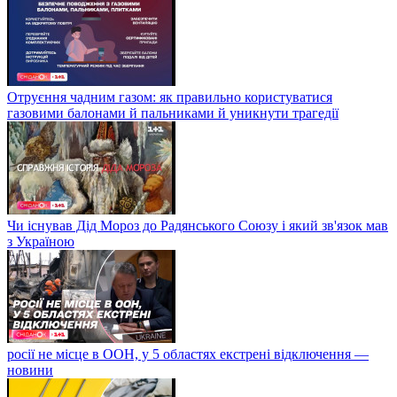
Отруєння чадним газом: як правильно користуватися
газовими балонами й пальниками й уникнути трагедії
Чи існував Дід Мороз до Радянського Союзу і який зв'язок мав
з Україною
росії не місце в ООН, у 5 областях екстрені відключення —
новини