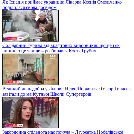
Як Іспанія приймає українців: Лікарка Ксенія Омельченко
поділилася своїм досвідом
Солідарний туризм від крафтових виробників: що це і як
виникло це явище – розбирався Костя Грубич
Великий день добра у Львові: Неля Шовкопляс і Єгор Гордєєв
завітали до майбутньої Школи Супергероїв
Закордонна спільнота нас почула – Лауреатка Нобелівської