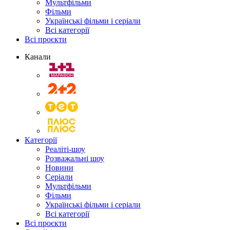
Мультфільми
Фільми
Українські фільми і серіали
Всі категорії
Всі проєкти
Канали
Категорії
Реаліті-шоу
Розважальні шоу
Новини
Серіали
Мультфільми
Фільми
Українські фільми і серіали
Всі категорії
Всі проєкти