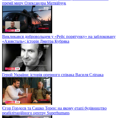
премії миру Олександра Матвійчук
Викликався добровольцем у «Рейс порятунку» на заблоковану
«Азовсталь»: історія Дмитра Кубряка
Герой України: історія оперного співака Василя Сліпака
Єгор Гордєєв та Сашко Терен: на якому етапі будівництво
реабілітаційного центру Superhumans