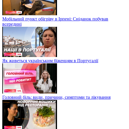
Мобільний пункт обігріву в Ірпені: Сніданок побував
всередині
Як живеться українським біженцям в Португалії
Головний біль: види, причини, симптоми та лікування