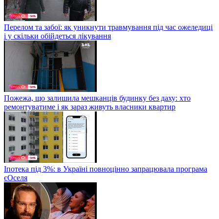
Перелом та забої: як уникнути травмування під час ожеледиці
і у скільки обійдеться лікування
Пожежа, що залишила мешканців будинку без даху: хто
ремонтуватиме і як зараз живуть власники квартир
Іпотека під 3%: в Україні повноцінно запрацювала програма
єОселя