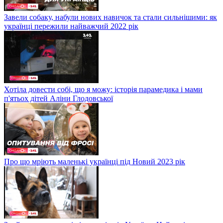
Завели собаку, набули нових навичок та стали сильнішими: як
українці пережили найважчий 2022 рік
Хотіла довести собі, що я можу: історія парамедика і мами
п'ятьох дітей Аліни Глодовської
Про що мріють маленькі українці під Новий 2023 рік