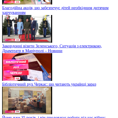
Благодійна акція, що забезпечує дітей необхідним дитячим
харчуванням
Закордонні візити Зеленського, Ситуація з електрикою,
Драмтеатр в Маріуполі – Новини
Бібліотечний рух Черкас: що читають українці зараз
Йому вже 35 років, і він продовжує роботу під час війни: