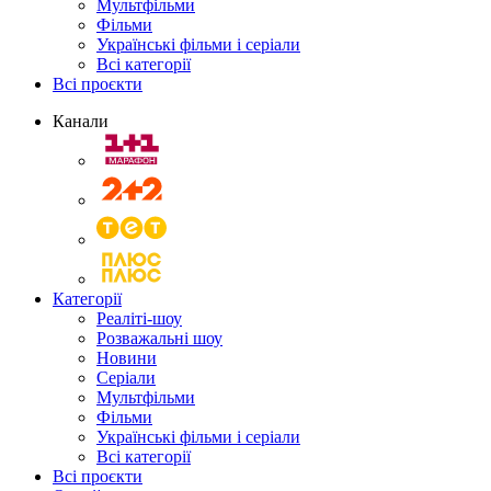
Мультфільми
Фільми
Українські фільми і серіали
Всі категорії
Всі проєкти
Канали
Категорії
Реаліті-шоу
Розважальні шоу
Новини
Серіали
Мультфільми
Фільми
Українські фільми і серіали
Всі категорії
Всі проєкти