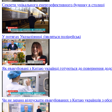
Секрети унікального енергоефективного будинку в столиці
У потягах Укрзалізниці з'являться поліцейські
Як евакуйовані з Китаю українці готуються до повернення дод
Чи не зарано відпускати евакуйованих з Китаю українців з обсе