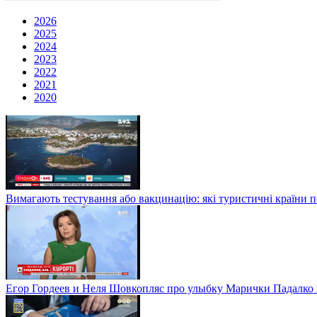
2026
2025
2024
2023
2022
2021
2020
Вимагають тестування або вакцинацію: які туристичні країни 
Егор Гордеев и Неля Шовкопляс про улыбку Марички Падалко