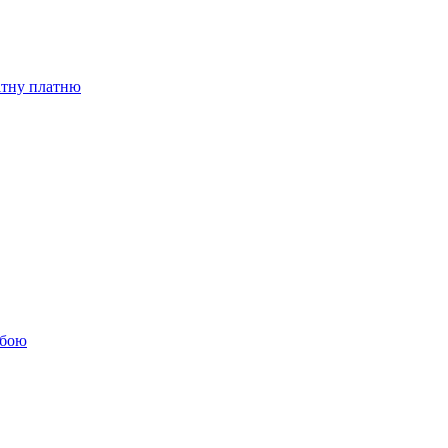
бітну платню
обою