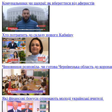
Комунальники чи шахраї: як вберегтися від аферистів
Хто потрапить до складу нового Кабміну
Чиновниця розповіла, чи готова Чернівецька область до корона
Які фінансові бонуси отримають молоді українські вчителі