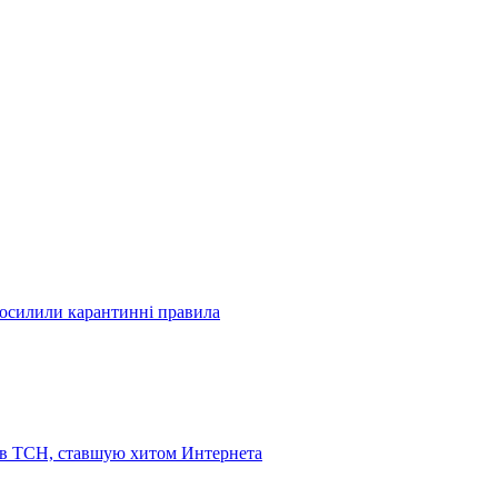
посилили карантинні правила
 в ТСН, ставшую хитом Интернета