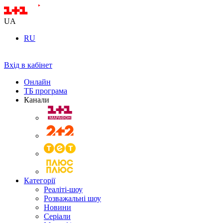
UA
RU
Вхід в кабінет
Онлайн
ТБ програма
Канали
Категорії
Реаліті-шоу
Розважальні шоу
Новини
Серіали