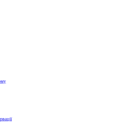
ому
рвації