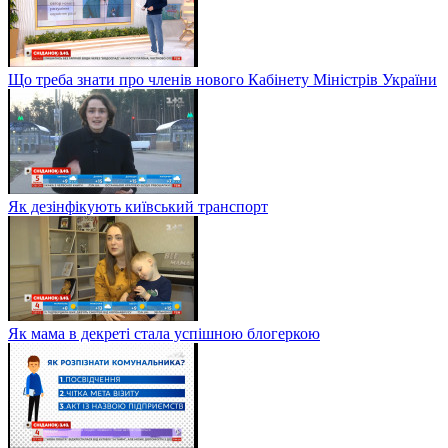
Що треба знати про членів нового Кабінету Міністрів України
Як дезінфікують київський транспорт
Як мама в декреті стала успішною блогеркою