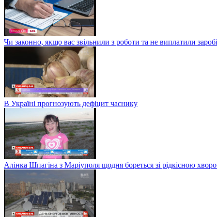
Чи законно, якщо вас звільнили з роботи та не виплатили заро
В Україні прогнозують дефіцит часнику
Алінка Шпагіна з Маріуполя щодня бореться зі рідкісною хвор