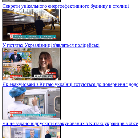
Секрети унікального енергоефективного будинку в столиці
У потягах Укрзалізниці з'являться поліцейські
Як евакуйовані з Китаю українці готуються до повернення дод
Чи не зарано відпускати евакуйованих з Китаю українців з обсе