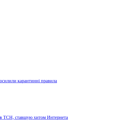
посилили карантинні правила
 в ТСН, ставшую хитом Интернета