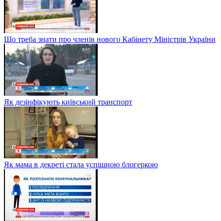
Що треба знати про членів нового Кабінету Міністрів України
Як дезінфікують київський транспорт
Як мама в декреті стала успішною блогеркою