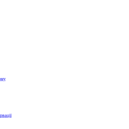
ому
рвації