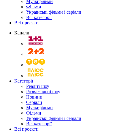
Мультфільми
Фільми
Українські фільми і серіали
Всі категорії
Всі проєкти
Канали
Категорії
Реаліті-шоу
Розважальні шоу
Новини
Серіали
Мультфільми
Фільми
Українські фільми і серіали
Всі категорії
Всі проєкти