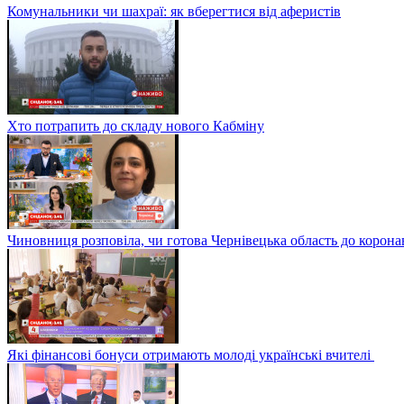
Комунальники чи шахраї: як вберегтися від аферистів
Хто потрапить до складу нового Кабміну
Чиновниця розповіла, чи готова Чернівецька область до корона
Які фінансові бонуси отримають молоді українські вчителі