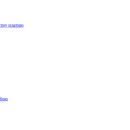
бітну платню
обою