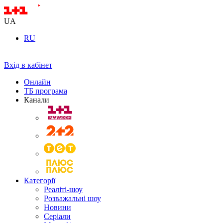
UA
RU
Вхід в кабінет
Онлайн
ТБ програма
Канали
Категорії
Реаліті-шоу
Розважальні шоу
Новини
Серіали