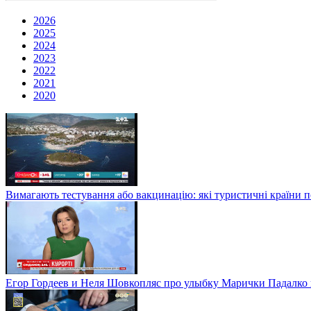
2026
2025
2024
2023
2022
2021
2020
Вимагають тестування або вакцинацію: які туристичні країни 
Егор Гордеев и Неля Шовкопляс про улыбку Марички Падалко