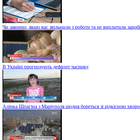
Чи законно, якщо вас звільнили з роботи та не виплатили заро
В Україні прогнозують дефіцит часнику
Алінка Шпагіна з Маріуполя щодня бореться зі рідкісною хвор