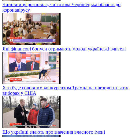
Чиновниця розповіла, чи готова Чернівецька область до
коронавірусу
Які фінансові бонуси отримають молоді українські вчителі
Хто буде головним конкурентом Трампа на президентських
виборах у США
Що українці знають про значення власного імені