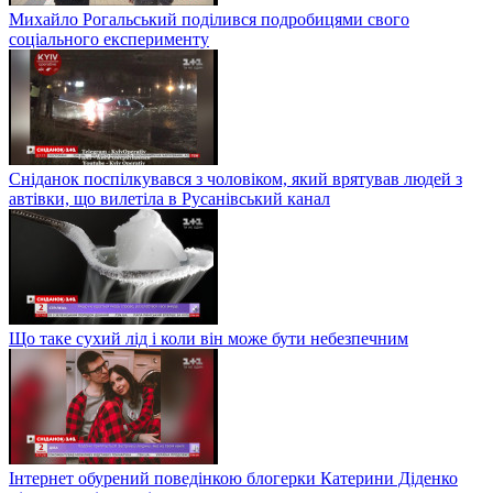
Михайло Рогальський поділився подробицями свого
соціального експерименту
Сніданок поспілкувався з чоловіком, який врятував людей з
автівки, що вилетіла в Русанівський канал
Що таке сухий лід і коли він може бути небезпечним
Інтернет обурений поведінкою блогерки Катерини Діденко