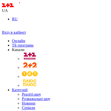
UA
RU
Вхід в кабінет
Онлайн
ТБ програма
Канали
Категорії
Реаліті-шоу
Розважальні шоу
Новини
Серіали