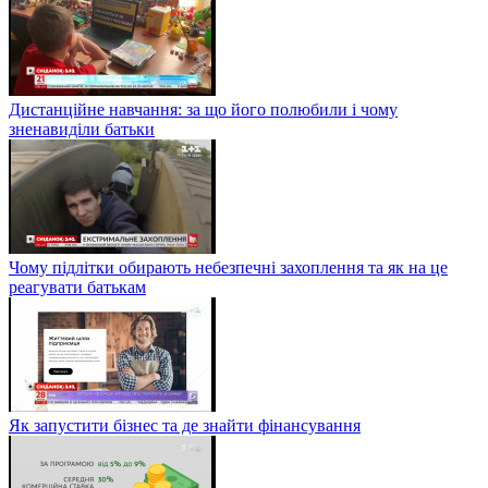
Дистанційне навчання: за що його полюбили і чому
зненавиділи батьки
Чому підлітки обирають небезпечні захоплення та як на це
реагувати батькам
Як запустити бізнес та де знайти фінансування