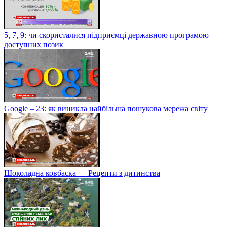
5, 7, 9: чи скористалися підприємці державною програмою
доступних позик
Google – 23: як виникла найбільша пошукова мережа світу
Шоколадна ковбаска — Рецепти з дитинства