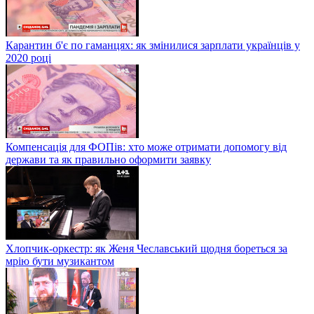
Карантин б'є по гаманцях: як змінилися зарплати українців у
2020 році
Компенсація для ФОПів: хто може отримати допомогу від
держави та як правильно оформити заявку
Хлопчик-оркестр: як Женя Чеславський щодня бореться за
мрію бути музикантом