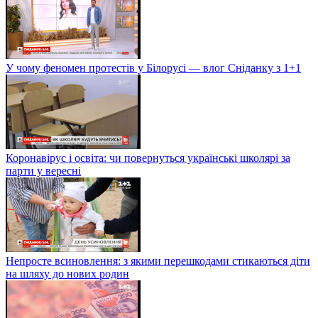
У чому феномен протестів у Білорусі — влог Сніданку з 1+1
Коронавірус і освіта: чи повернуться українські школярі за
парти у вересні
Непросте всиновлення: з якими перешкодами стикаються діти
на шляху до нових родин