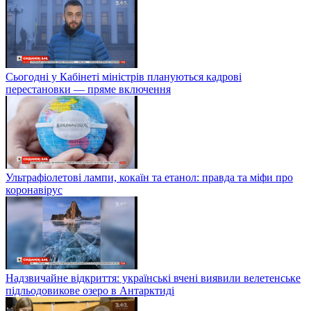
Сьогодні у Кабінеті міністрів плануються кадрові
перестановки — пряме включення
Ультрафіолетові лампи, кокаїн та етанол: правда та міфи про
коронавірус
Надзвичайне відкриття: українські вчені виявили велетенське
підльодовикове озеро в Антарктиді