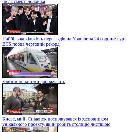
після смерті чоловіка
Найбільша кількість переглядів на Youtube за 24 години: гурт
BTS побив черговий рекорд
Залізничні квитки дорожчають
Києве, мий: Сніданок поспілкувався із засновником
унікального проєкту, який робить столицю чистішою