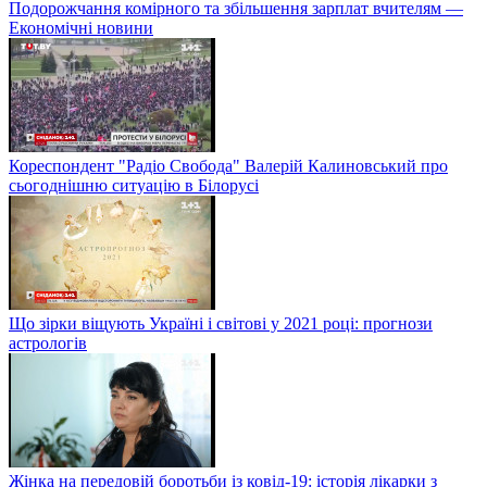
Подорожчання комірного та збільшення зарплат вчителям —
Економічні новини
Кореспондент "Радіо Свобода" Валерій Калиновський про
сьогоднішню ситуацію в Білорусі
Що зірки віщують Україні і світові у 2021 році: прогнози
астрологів
Жінка на передовій боротьби із ковід-19: історія лікарки з