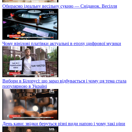
Обираємо ідеальну весільну сукню — Сніданок. Весілля
Чому вінілові платівки актуальні в епоху цифрової музики
Вибори в Білорусі: що зараз відбувається і чому ця тема стала
популярною в Україні
День кави: звідки беруться різні види напою і чому такі ціни