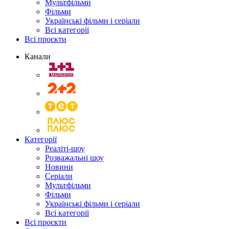
Мультфільми
Фільми
Українські фільми і серіали
Всі категорії
Всі проєкти
Канали
Категорії
Реаліті-шоу
Розважальні шоу
Новини
Серіали
Мультфільми
Фільми
Українські фільми і серіали
Всі категорії
Всі проєкти