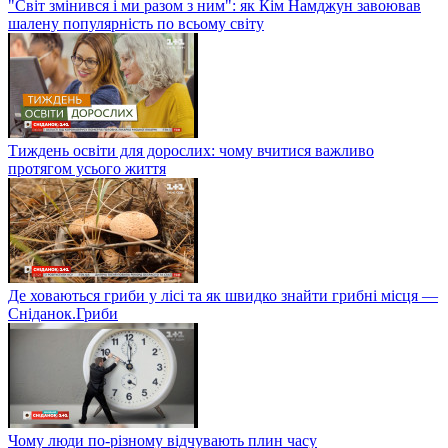
"Світ змінився і ми разом з ним": як Кім Намджун завоював
шалену популярність по всьому світу
Тиждень освіти для дорослих: чому вчитися важливо
протягом усього життя
Де ховаються гриби у лісі та як швидко знайти грибні місця —
Сніданок.Гриби
Чому люди по-різному відчувають плин часу