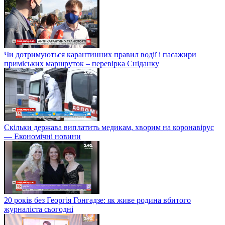
Чи дотримуються карантинних правил водії і пасажири
приміських маршруток – перевірка Сніданку
Скільки держава виплатить медикам, хворим на коронавірус
— Економічні новини
20 років без Георгія Гонгадзе: як живе родина вбитого
журналіста сьогодні