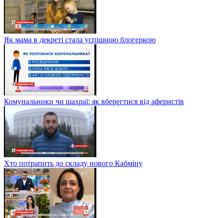
Як мама в декреті стала успішною блогеркою
Комунальники чи шахраї: як вберегтися від аферистів
Хто потрапить до складу нового Кабміну