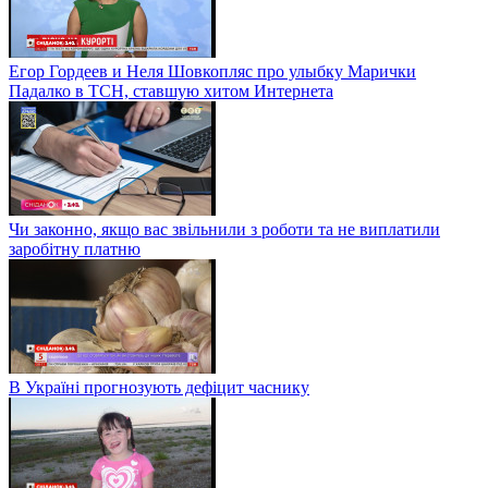
Егор Гордеев и Неля Шовкопляс про улыбку Марички
Падалко в ТСН, ставшую хитом Интернета
Чи законно, якщо вас звільнили з роботи та не виплатили
заробітну платню
В Україні прогнозують дефіцит часнику