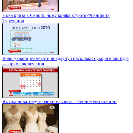
Нова криза в Європі: чому конфліктують Франція та
Туреччина
Коли українцям чекати локдауну і наскільки суворим він буде
— пряме включення
Як працюватимуть банки на свята – Економічні новини