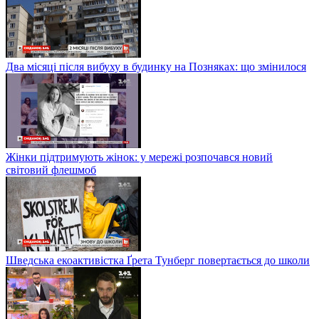
Два місяці після вибуху в будинку на Позняках: що змінилося
Жінки підтримують жінок: у мережі розпочався новий
світовий флешмоб
Шведська екоактивістка Ґрета Тунберг повертається до школи