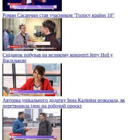
Роман Сасанчин став учасником "Голосу країни 10"
Сніданок побував на великому концерті Jerry Heil у
Василькові
Авторка унікального додатку Інна Калініна розказала, як
перетворила ідею на робочий проєкт