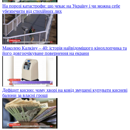
На порозі катастрофи: що чекає на Україну і чи можна себе
убезпечити від стихійних лих
Маколею Калкіну – 40: історія найвідомішого кінохлопчика та
його довгоочікуване повернення на екрани
Дефіцит кисню: чому хворі на ковід змушені купувати кисневі
балони за власні гроші