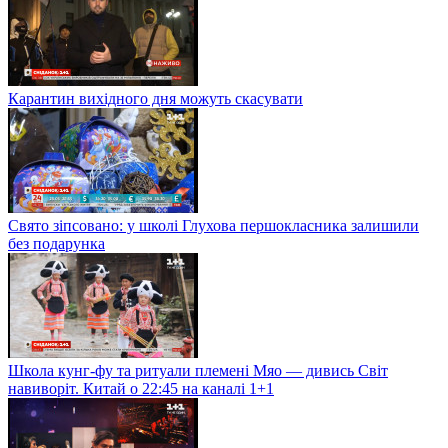
Карантин вихідного дня можуть скасувати
Свято зіпсовано: у школі Глухова першокласника залишили
без подарунка
Школа кунг-фу та ритуали племені Мяо — дивись Світ
навиворіт. Китай о 22:45 на каналі 1+1