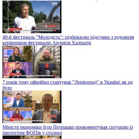
49-й фестиваль "Молодість": підбиваємо підсумки з художнім
керівником фестивалю Андрієм Халпахчі
7 років тому офіційно стартував "Ленінопад" в Україні: як це
було
Міністр економіки Ігор Петрашко прокоментував ситуацію із
протестом ФОПів у столиці