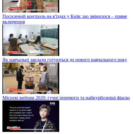
Посилений контроль на в'їздах у Київ: що змінилося – пряме
включення
Як навчальні заклади готуються до нового навчального року
Місцеві вибори 2020: гучні перемоги та найкурйозніші фіаско