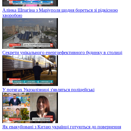
Алінка Шпагіна з Маріуполя щодня бореться зі рідкісною
хворобою
Секрети унікального енергоефективного будинку в столиці
У потягах Укрзалізниці з'являться поліцейські
Як евакуйовані з Китаю українці готуються до повернення