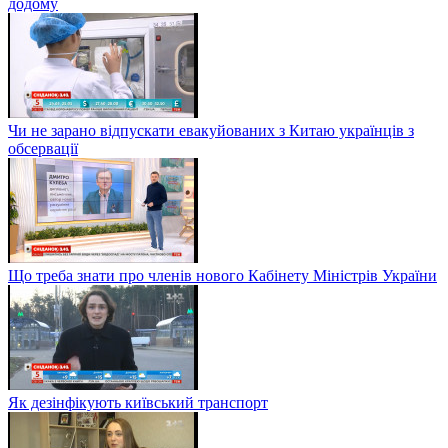
додому
Чи не зарано відпускати евакуйованих з Китаю українців з
обсервації
Що треба знати про членів нового Кабінету Міністрів України
Як дезінфікують київський транспорт