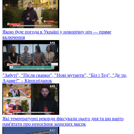
Якою буде погода в Україні у новорічну ніч — пряме
включення
"Забуті", "Після сварки", "Нові мутанти", "Біл і Тед", "Де ти,
Адаме?" – Кіносніданок
Які температурні рекорди фіксували цього дня та що варто
пам'ятати про неносіння захисних масок