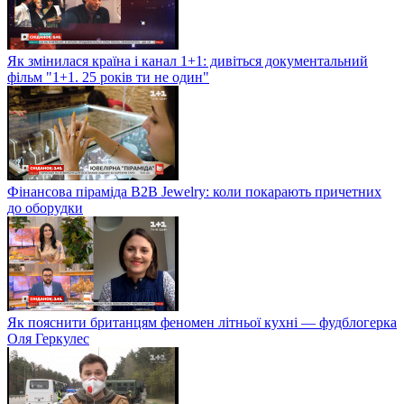
Як змінилася країна і канал 1+1: дивіться документальний
фільм "1+1. 25 років ти не один"
Фінансова піраміда B2B Jewelry: коли покарають причетних
до оборудки
Як пояснити британцям феномен літньої кухні — фудблогерка
Оля Геркулес