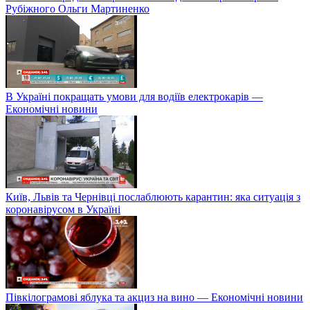
Рубіжного Ольги Мартиненко
В Україні покращать умови для водіїв електрокарів —
Економічні новини
Київ, Львів та Чернівці послаблюють карантин: яка ситуація з
коронавірусом в Україні
Півкілограмові яблука та акциз на вино — Економічні новини