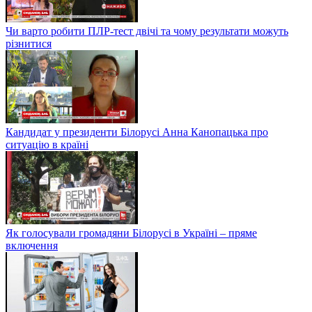
Чи варто робити ПЛР-тест двічі та чому результати можуть
різнитися
Кандидат у президенти Білорусі Анна Канопацька про
ситуацію в країні
Як голосували громадяни Білорусі в Україні – пряме
включення