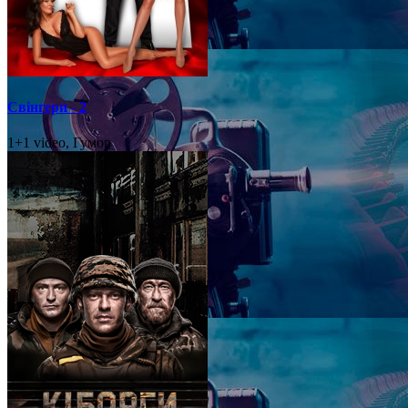
Свінгери - 2
1+1 video, Гумор