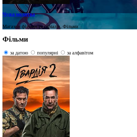
Чужа молитва
Магазин фільмів та серіалів, Фільми
Фільми
за датою
популярні
за алфавітом