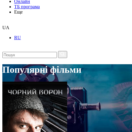
Онлайн
ТБ програма
Еще
UA
RU
Популярні фільми