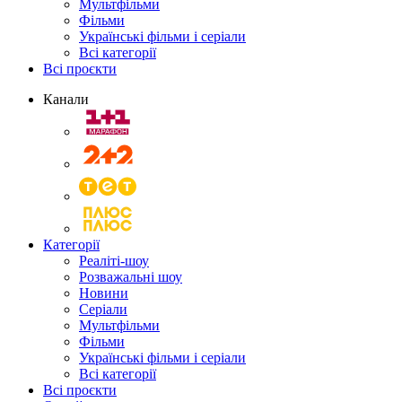
Мультфільми
Фільми
Українські фільми і серіали
Всі категорії
Всі проєкти
Канали
Категорії
Реаліті-шоу
Розважальні шоу
Новини
Серіали
Мультфільми
Фільми
Українські фільми і серіали
Всі категорії
Всі проєкти