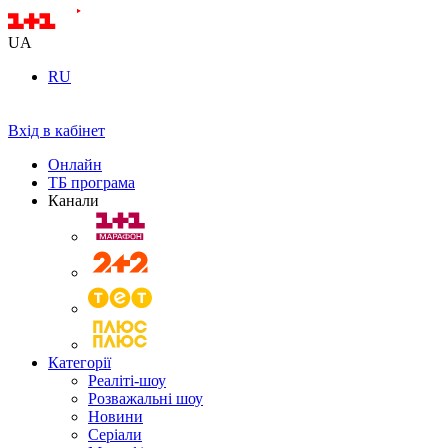
UA
RU
Вхід в кабінет
Онлайн
ТБ програма
Канали
Категорії
Реаліті-шоу
Розважальні шоу
Новини
Серіали