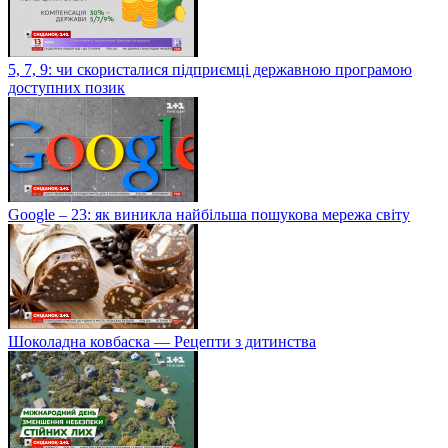
5, 7, 9: чи скористалися підприємці державною програмою
доступних позик
Google – 23: як виникла найбільша пошукова мережа світу
Шоколадна ковбаска — Рецепти з дитинства