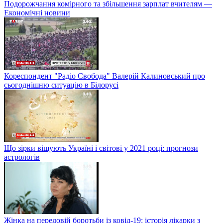
Подорожчання комірного та збільшення зарплат вчителям —
Економічні новини
Кореспондент "Радіо Свобода" Валерій Калиновський про
сьогоднішню ситуацію в Білорусі
Що зірки віщують Україні і світові у 2021 році: прогнози
астрологів
Жінка на передовій боротьби із ковід-19: історія лікарки з