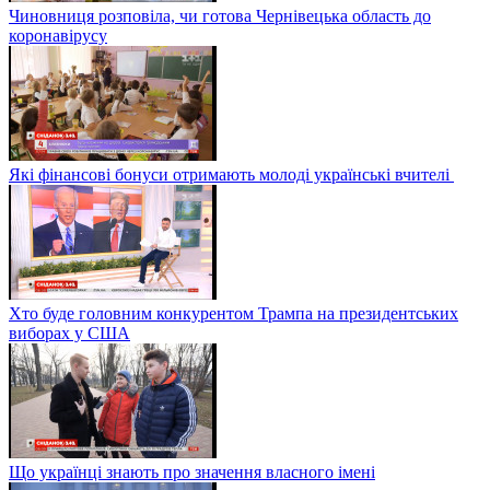
Чиновниця розповіла, чи готова Чернівецька область до
коронавірусу
Які фінансові бонуси отримають молоді українські вчителі
Хто буде головним конкурентом Трампа на президентських
виборах у США
Що українці знають про значення власного імені