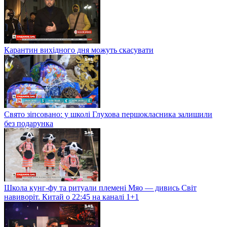
Карантин вихідного дня можуть скасувати
Свято зіпсовано: у школі Глухова першокласника залишили
без подарунка
Школа кунг-фу та ритуали племені Мяо — дивись Світ
навиворіт. Китай о 22:45 на каналі 1+1