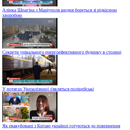
Алінка Шпагіна з Маріуполя щодня бореться зі рідкісною
хворобою
Секрети унікального енергоефективного будинку в столиці
У потягах Укрзалізниці з'являться поліцейські
Як евакуйовані з Китаю українці готуються до повернення