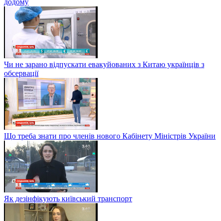
додому
Чи не зарано відпускати евакуйованих з Китаю українців з
обсервації
Що треба знати про членів нового Кабінету Міністрів України
Як дезінфікують київський транспорт