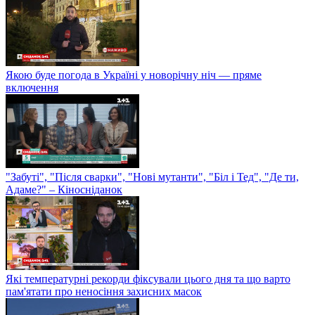
Якою буде погода в Україні у новорічну ніч — пряме
включення
"Забуті", "Після сварки", "Нові мутанти", "Біл і Тед", "Де ти,
Адаме?" – Кіносніданок
Які температурні рекорди фіксували цього дня та що варто
пам'ятати про неносіння захисних масок