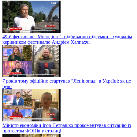
49-й фестиваль "Молодість": підбиваємо підсумки з художнім
керівником фестивалю Андрієм Халпахчі
7 років тому офіційно стартував "Ленінопад" в Україні: як це
було
Міністр економіки Ігор Петрашко прокоментував ситуацію із
протестом ФОПів у столиці