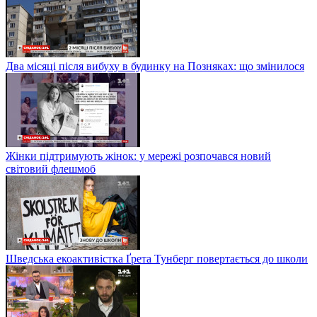
Два місяці після вибуху в будинку на Позняках: що змінилося
Жінки підтримують жінок: у мережі розпочався новий
світовий флешмоб
Шведська екоактивістка Ґрета Тунберг повертається до школи