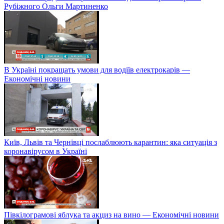
Рубіжного Ольги Мартиненко
В Україні покращать умови для водіїв електрокарів —
Економічні новини
Київ, Львів та Чернівці послаблюють карантин: яка ситуація з
коронавірусом в Україні
Півкілограмові яблука та акциз на вино — Економічні новини