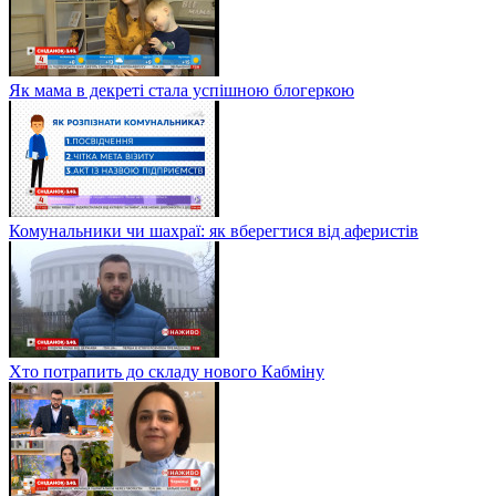
Як мама в декреті стала успішною блогеркою
Комунальники чи шахраї: як вберегтися від аферистів
Хто потрапить до складу нового Кабміну