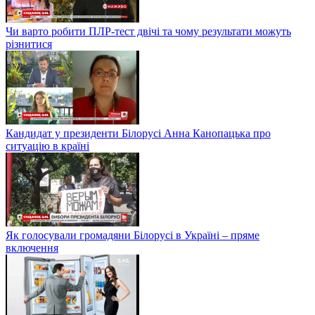
Чи варто робити ПЛР-тест двічі та чому результати можуть
різнитися
Кандидат у президенти Білорусі Анна Канопацька про
ситуацію в країні
Як голосували громадяни Білорусі в Україні – пряме
включення