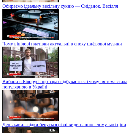
Обираємо ідеальну весільну сукню — Сніданок. Весілля
Чому вінілові платівки актуальні в епоху цифрової музики
Вибори в Білорусі: що зараз відбувається і чому ця тема стала
популярною в Україні
День кави: звідки беруться різні види напою і чому такі ціни