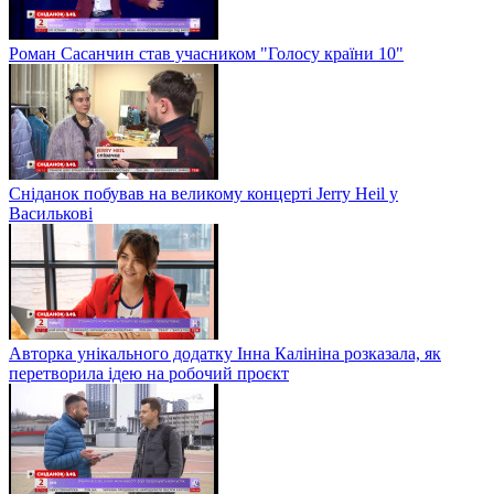
Роман Сасанчин став учасником "Голосу країни 10"
Сніданок побував на великому концерті Jerry Heil у
Василькові
Авторка унікального додатку Інна Калініна розказала, як
перетворила ідею на робочий проєкт