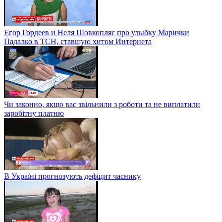
Егор Гордеев и Неля Шовкопляс про улыбку Марички
Падалко в ТСН, ставшую хитом Интернета
Чи законно, якщо вас звільнили з роботи та не виплатили
заробітну платню
В Україні прогнозують дефіцит часнику