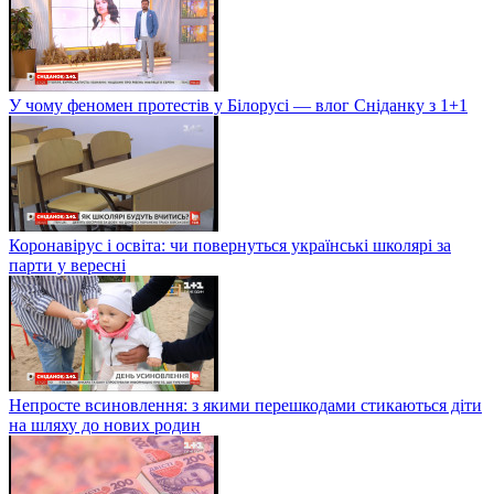
У чому феномен протестів у Білорусі — влог Сніданку з 1+1
Коронавірус і освіта: чи повернуться українські школярі за
парти у вересні
Непросте всиновлення: з якими перешкодами стикаються діти
на шляху до нових родин