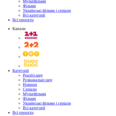
Мультфільми
Фільми
Українські фільми і серіали
Всі категорії
Всі проєкти
Канали
Категорії
Реаліті-шоу
Розважальні шоу
Новини
Серіали
Мультфільми
Фільми
Українські фільми і серіали
Всі категорії
Всі проєкти