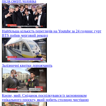
після смерті чоловіка
Найбільша кількість переглядів на Youtube за 24 години: гурт
BTS побив черговий рекорд
Залізничні квитки дорожчають
Києве, мий: Сніданок поспілкувався із засновником
унікального проєкту, який робить столицю чистішою