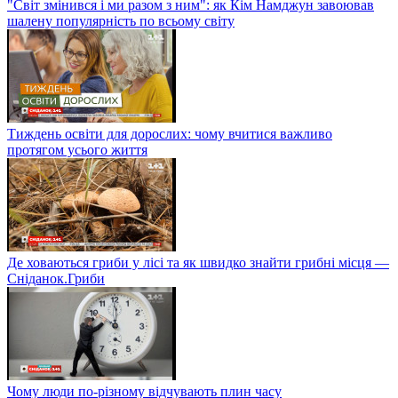
"Світ змінився і ми разом з ним": як Кім Намджун завоював
шалену популярність по всьому світу
Тиждень освіти для дорослих: чому вчитися важливо
протягом усього життя
Де ховаються гриби у лісі та як швидко знайти грибні місця —
Сніданок.Гриби
Чому люди по-різному відчувають плин часу