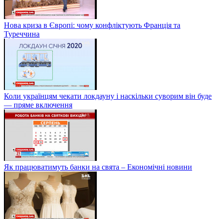
Нова криза в Європі: чому конфліктують Франція та
Туреччина
Коли українцям чекати локдауну і наскільки суворим він буде
— пряме включення
Як працюватимуть банки на свята – Економічні новини