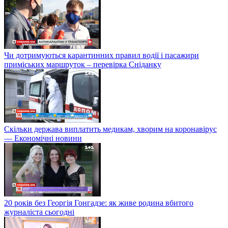
Чи дотримуються карантинних правил водії і пасажири
приміських маршруток – перевірка Сніданку
Скільки держава виплатить медикам, хворим на коронавірус
— Економічні новини
20 років без Георгія Гонгадзе: як живе родина вбитого
журналіста сьогодні