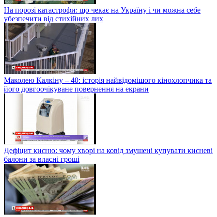
На порозі катастрофи: що чекає на Україну і чи можна себе
убезпечити від стихійних лих
Маколею Калкіну – 40: історія найвідомішого кінохлопчика та
його довгоочікуване повернення на екрани
Дефіцит кисню: чому хворі на ковід змушені купувати кисневі
балони за власні гроші