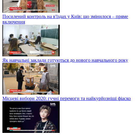
Посилений контроль на в'їздах у Київ: що змінилося – пряме
включення
Як навчальні заклади готуються до нового навчального року
Місцеві вибори 2020: гучні перемоги та найкурйозніші фіаско