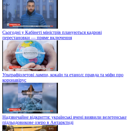
Сьогодні у Кабінеті міністрів плануються кадрові
перестановки — пряме включення
Ультрафіолетові лампи, кокаїн та етанол: правда та міфи про
коронавірус
Надзвичайне відкриття: українські вчені виявили велетенське
підльодовикове озеро в Антарктиді