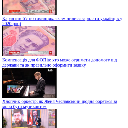
Карантин б'є по гаманцях: як змінилися зарплати українців у
2020 році
Компенсація для ФОПів: хто може отримати допомогу від
держави та як правильно оформити заявку
Хлопчик-оркестр: як Женя Чеславський щодня бореться за
мрію бути музикантом