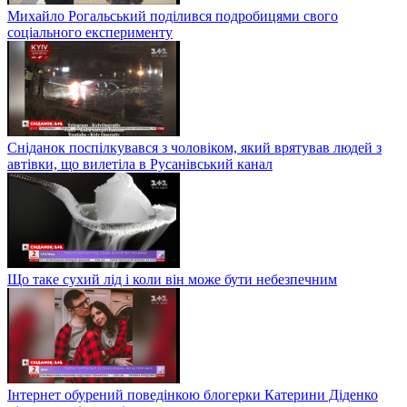
Михайло Рогальський поділився подробицями свого
соціального експерименту
Сніданок поспілкувався з чоловіком, який врятував людей з
автівки, що вилетіла в Русанівський канал
Що таке сухий лід і коли він може бути небезпечним
Інтернет обурений поведінкою блогерки Катерини Діденко