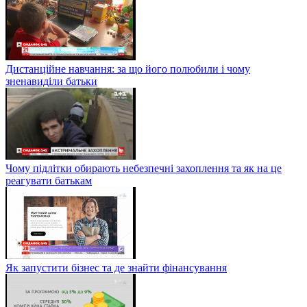
Дистанційне навчання: за що його полюбили і чому
зненавиділи батьки
Чому підлітки обирають небезпечні захоплення та як на це
реагувати батькам
Як запустити бізнес та де знайти фінансування