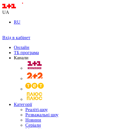
UA
RU
Вхід в кабінет
Онлайн
ТБ програма
Канали
Категорії
Реаліті-шоу
Розважальні шоу
Новини
Серіали