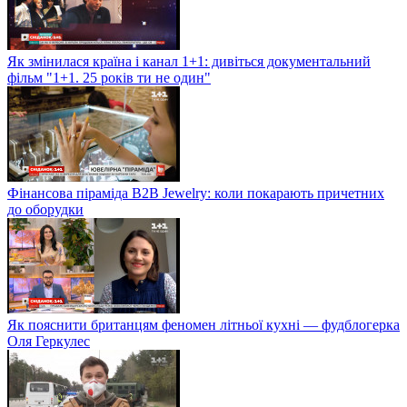
Як змінилася країна і канал 1+1: дивіться документальний
фільм "1+1. 25 років ти не один"
Фінансова піраміда B2B Jewelry: коли покарають причетних
до оборудки
Як пояснити британцям феномен літньої кухні — фудблогерка
Оля Геркулес