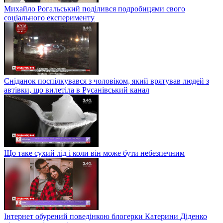
Михайло Рогальський поділився подробицями свого
соціального експерименту
Сніданок поспілкувався з чоловіком, який врятував людей з
автівки, що вилетіла в Русанівський канал
Що таке сухий лід і коли він може бути небезпечним
Інтернет обурений поведінкою блогерки Катерини Діденко