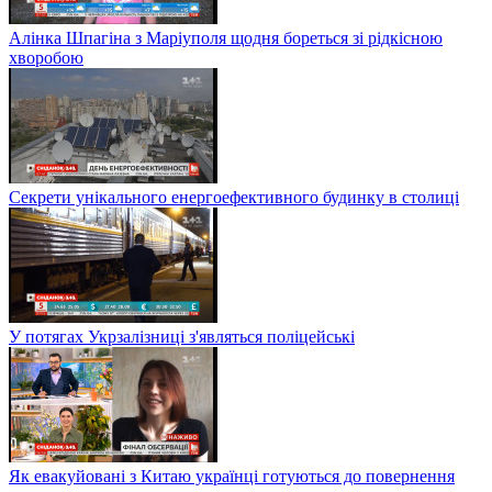
Алінка Шпагіна з Маріуполя щодня бореться зі рідкісною
хворобою
Секрети унікального енергоефективного будинку в столиці
У потягах Укрзалізниці з'являться поліцейські
Як евакуйовані з Китаю українці готуються до повернення