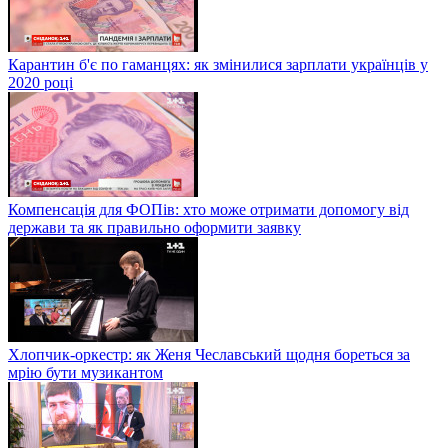
Карантин б'є по гаманцях: як змінилися зарплати українців у
2020 році
Компенсація для ФОПів: хто може отримати допомогу від
держави та як правильно оформити заявку
Хлопчик-оркестр: як Женя Чеславський щодня бореться за
мрію бути музикантом