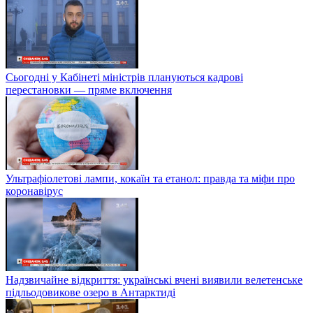
Сьогодні у Кабінеті міністрів плануються кадрові
перестановки — пряме включення
Ультрафіолетові лампи, кокаїн та етанол: правда та міфи про
коронавірус
Надзвичайне відкриття: українські вчені виявили велетенське
підльодовикове озеро в Антарктиді