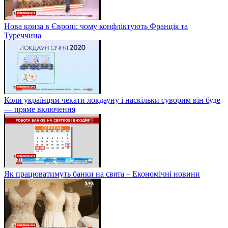
Нова криза в Європі: чому конфліктують Франція та
Туреччина
Коли українцям чекати локдауну і наскільки суворим він буде
— пряме включення
Як працюватимуть банки на свята – Економічні новини