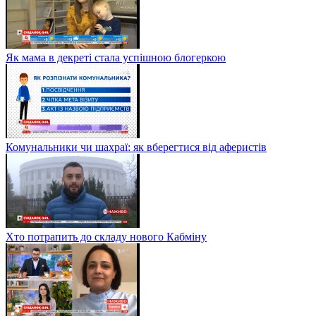
Як мама в декреті стала успішною блогеркою
Комунальники чи шахраї: як вберегтися від аферистів
Хто потрапить до складу нового Кабміну