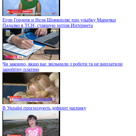
Егор Гордеев и Неля Шовкопляс про улыбку Марички
Падалко в ТСН, ставшую хитом Интернета
Чи законно, якщо вас звільнили з роботи та не виплатили
заробітну платню
В Україні прогнозують дефіцит часнику