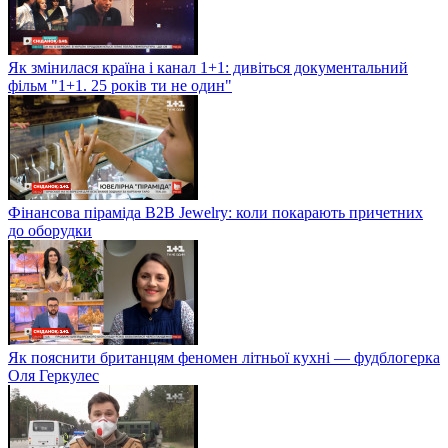
Як змінилася країна і канал 1+1: дивіться документальний
фільм "1+1. 25 років ти не один"
Фінансова піраміда B2B Jewelry: коли покарають причетних
до оборудки
Як пояснити британцям феномен літньої кухні — фудблогерка
Оля Геркулес