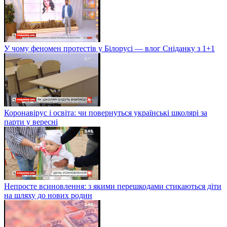
У чому феномен протестів у Білорусі — влог Сніданку з 1+1
Коронавірус і освіта: чи повернуться українські школярі за
парти у вересні
Непросте всиновлення: з якими перешкодами стикаються діти
на шляху до нових родин