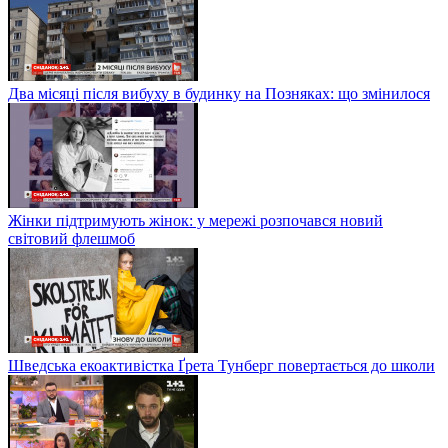
Два місяці після вибуху в будинку на Позняках: що змінилося
Жінки підтримують жінок: у мережі розпочався новий
світовий флешмоб
Шведська екоактивістка Ґрета Тунберг повертається до школи