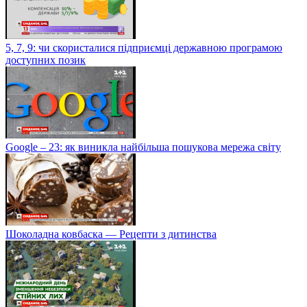
5, 7, 9: чи скористалися підприємці державною програмою
доступних позик
Google – 23: як виникла найбільша пошукова мережа світу
Шоколадна ковбаска — Рецепти з дитинства