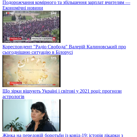
Подорожчання комірного та збільшення зарплат вчителям —
Економічні новини
Кореспондент "Радіо Свобода" Валерій Калиновський про
сьогоднішню ситуацію в Білорусі
Що зірки віщують Україні і світові у 2021 році: прогнози
астрологів
Жінка на передовій боротьби із ковід-19: історія лікарки з