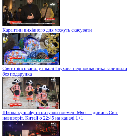
Карантин вихідного дня можуть скасувати
Свято зіпсовано: у школі Глухова першокласника залишили
без подарунка
Школа кунг-фу та ритуали племені Мяо — дивись Світ
навиворіт. Китай о 22:45 на каналі 1+1