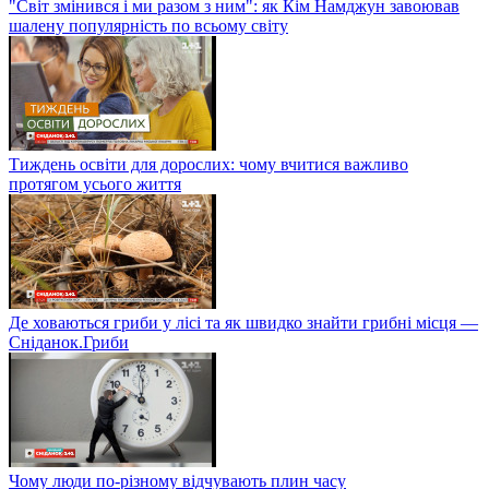
"Світ змінився і ми разом з ним": як Кім Намджун завоював
шалену популярність по всьому світу
Тиждень освіти для дорослих: чому вчитися важливо
протягом усього життя
Де ховаються гриби у лісі та як швидко знайти грибні місця —
Сніданок.Гриби
Чому люди по-різному відчувають плин часу