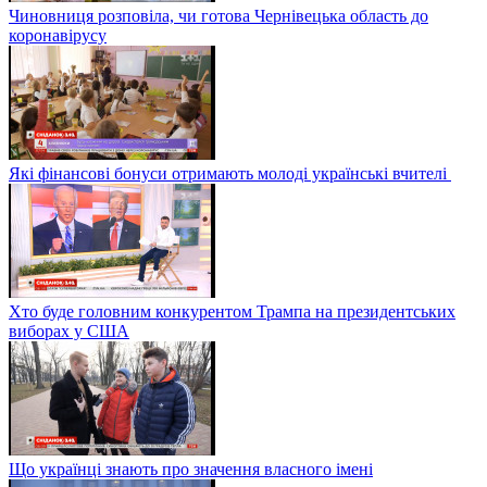
Чиновниця розповіла, чи готова Чернівецька область до
коронавірусу
Які фінансові бонуси отримають молоді українські вчителі
Хто буде головним конкурентом Трампа на президентських
виборах у США
Що українці знають про значення власного імені