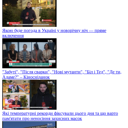
Якою буде погода в Україні у новорічну ніч — пряме
включення
"Забуті", "Після сварки", "Нові мутанти", "Біл і Тед", "Де ти,
Адаме?" – Кіносніданок
Які температурні рекорди фіксували цього дня та що варто
пам'ятати про неносіння захисних масок