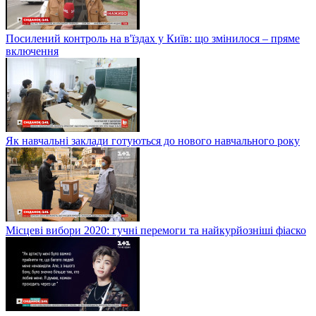
Посилений контроль на в'їздах у Київ: що змінилося – пряме
включення
Як навчальні заклади готуються до нового навчального року
Місцеві вибори 2020: гучні перемоги та найкурйозніші фіаско