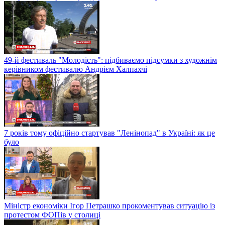
49-й фестиваль "Молодість": підбиваємо підсумки з художнім
керівником фестивалю Андрієм Халпахчі
7 років тому офіційно стартував "Ленінопад" в Україні: як це
було
Міністр економіки Ігор Петрашко прокоментував ситуацію із
протестом ФОПів у столиці