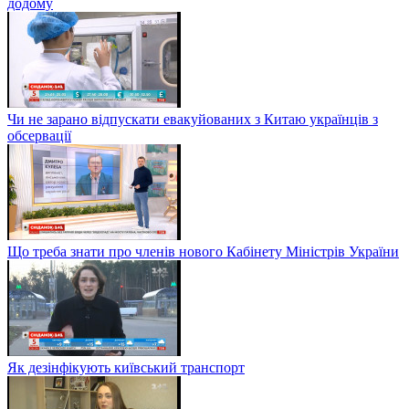
додому
Чи не зарано відпускати евакуйованих з Китаю українців з
обсервації
Що треба знати про членів нового Кабінету Міністрів України
Як дезінфікують київський транспорт