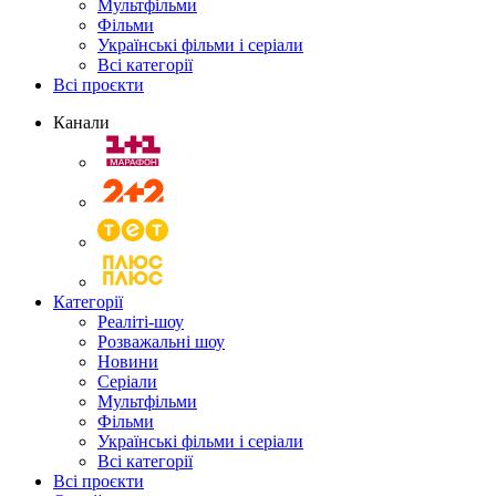
Мультфільми
Фільми
Українські фільми і серіали
Всі категорії
Всі проєкти
Канали
Категорії
Реаліті-шоу
Розважальні шоу
Новини
Серіали
Мультфільми
Фільми
Українські фільми і серіали
Всі категорії
Всі проєкти