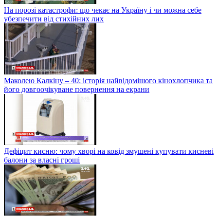
На порозі катастрофи: що чекає на Україну і чи можна себе
убезпечити від стихійних лих
Маколею Калкіну – 40: історія найвідомішого кінохлопчика та
його довгоочікуване повернення на екрани
Дефіцит кисню: чому хворі на ковід змушені купувати кисневі
балони за власні гроші