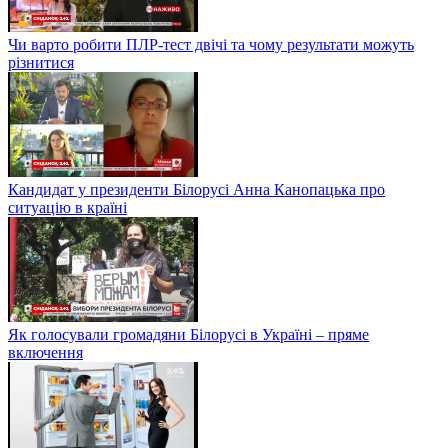
Чи варто робити ПЛР-тест двічі та чому результати можуть
різнитися
Кандидат у президенти Білорусі Анна Канопацька про
ситуацію в країні
Як голосували громадяни Білорусі в Україні – пряме
включення