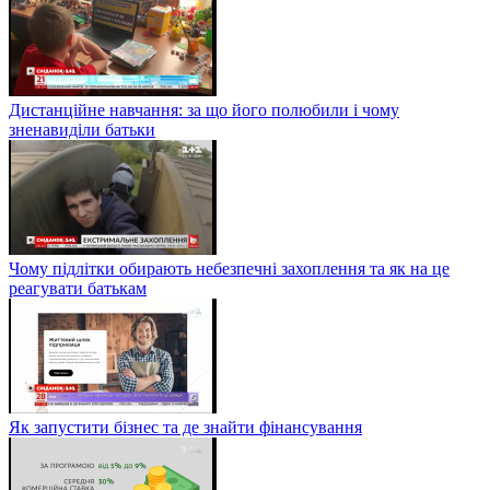
Дистанційне навчання: за що його полюбили і чому
зненавиділи батьки
Чому підлітки обирають небезпечні захоплення та як на це
реагувати батькам
Як запустити бізнес та де знайти фінансування