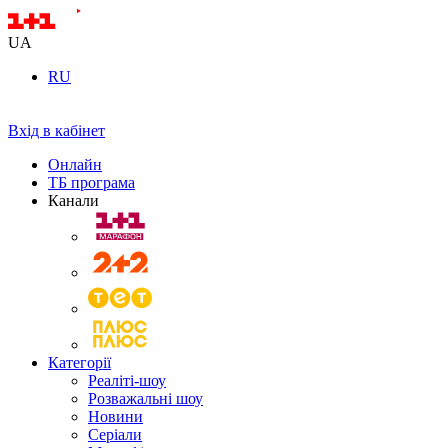
UA
RU
Вхід в кабінет
Онлайн
ТБ програма
Канали
Категорії
Реаліті-шоу
Розважальні шоу
Новини
Серіали