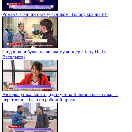
Роман Сасанчин став учасником "Голосу країни 10"
Сніданок побував на великому концерті Jerry Heil у
Василькові
Авторка унікального додатку Інна Калініна розказала, як
перетворила ідею на робочий проєкт