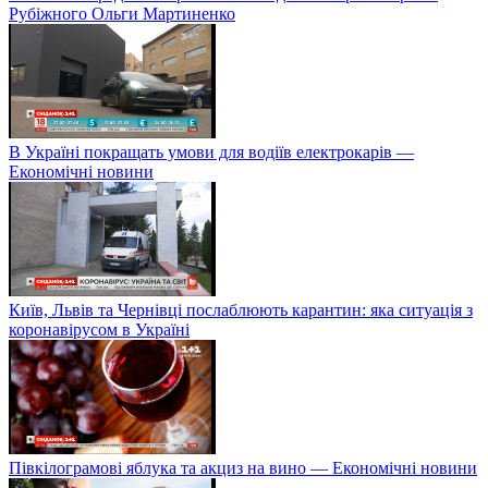
Рубіжного Ольги Мартиненко
В Україні покращать умови для водіїв електрокарів —
Економічні новини
Київ, Львів та Чернівці послаблюють карантин: яка ситуація з
коронавірусом в Україні
Півкілограмові яблука та акциз на вино — Економічні новини