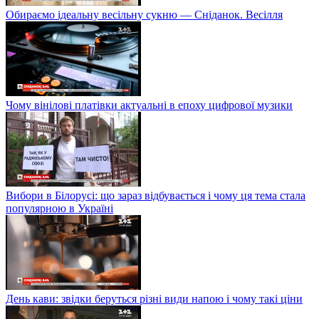
Обираємо ідеальну весільну сукню — Сніданок. Весілля
Чому вінілові платівки актуальні в епоху цифрової музики
Вибори в Білорусі: що зараз відбувається і чому ця тема стала
популярною в Україні
День кави: звідки беруться різні види напою і чому такі ціни