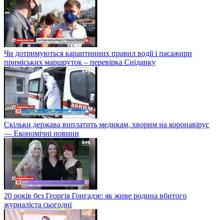
Чи дотримуються карантинних правил водії і пасажири
приміських маршруток – перевірка Сніданку
Скільки держава виплатить медикам, хворим на коронавірус
— Економічні новини
20 років без Георгія Гонгадзе: як живе родина вбитого
журналіста сьогодні