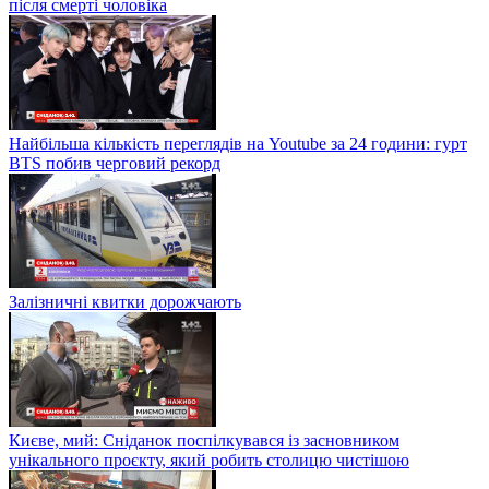
після смерті чоловіка
Найбільша кількість переглядів на Youtube за 24 години: гурт
BTS побив черговий рекорд
Залізничні квитки дорожчають
Києве, мий: Сніданок поспілкувався із засновником
унікального проєкту, який робить столицю чистішою