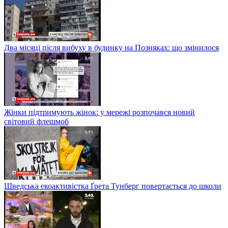
Два місяці після вибуху в будинку на Позняках: що змінилося
Жінки підтримують жінок: у мережі розпочався новий
світовий флешмоб
Шведська екоактивістка Ґрета Тунберг повертається до школи