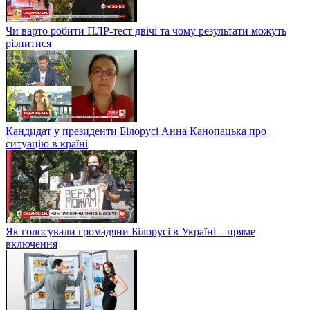
Чи варто робити ПЛР-тест двічі та чому результати можуть
різнитися
Кандидат у президенти Білорусі Анна Канопацька про
ситуацію в країні
Як голосували громадяни Білорусі в Україні – пряме
включення