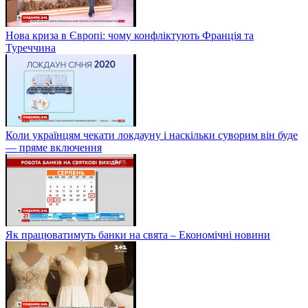
Нова криза в Європі: чому конфліктують Франція та
Туреччина
Коли українцям чекати локдауну і наскільки суворим він буде
— пряме включення
Як працюватимуть банки на свята – Економічні новини