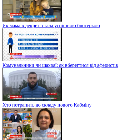
Як мама в декреті стала успішною блогеркою
Комунальники чи шахраї: як вберегтися від аферистів
Хто потрапить до складу нового Кабміну