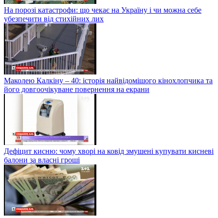
На порозі катастрофи: що чекає на Україну і чи можна себе
убезпечити від стихійних лих
Маколею Калкіну – 40: історія найвідомішого кінохлопчика та
його довгоочікуване повернення на екрани
Дефіцит кисню: чому хворі на ковід змушені купувати кисневі
балони за власні гроші