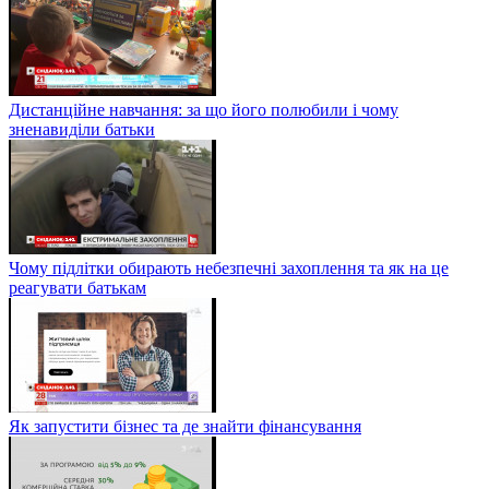
Дистанційне навчання: за що його полюбили і чому
зненавиділи батьки
Чому підлітки обирають небезпечні захоплення та як на це
реагувати батькам
Як запустити бізнес та де знайти фінансування