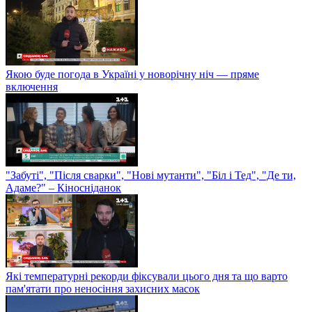
Якою буде погода в Україні у новорічну ніч — пряме
включення
"Забуті", "Після сварки", "Нові мутанти", "Біл і Тед", "Де ти,
Адаме?" – Кіносніданок
Які температурні рекорди фіксували цього дня та що варто
пам'ятати про неносіння захисних масок