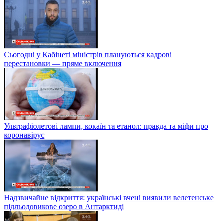
Сьогодні у Кабінеті міністрів плануються кадрові
перестановки — пряме включення
Ультрафіолетові лампи, кокаїн та етанол: правда та міфи про
коронавірус
Надзвичайне відкриття: українські вчені виявили велетенське
підльодовикове озеро в Антарктиді