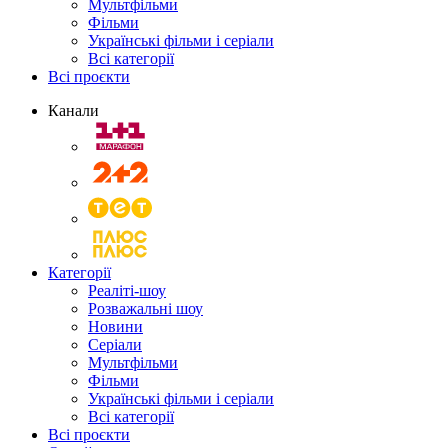
Мультфільми
Фільми
Українські фільми і серіали
Всі категорії
Всі проєкти
Канали
Категорії
Реаліті-шоу
Розважальні шоу
Новини
Серіали
Мультфільми
Фільми
Українські фільми і серіали
Всі категорії
Всі проєкти