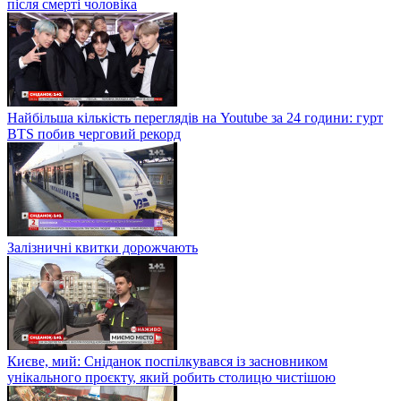
після смерті чоловіка
Найбільша кількість переглядів на Youtube за 24 години: гурт
BTS побив черговий рекорд
Залізничні квитки дорожчають
Києве, мий: Сніданок поспілкувався із засновником
унікального проєкту, який робить столицю чистішою