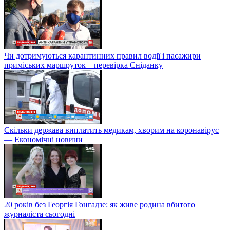
Чи дотримуються карантинних правил водії і пасажири
приміських маршруток – перевірка Сніданку
Скільки держава виплатить медикам, хворим на коронавірус
— Економічні новини
20 років без Георгія Гонгадзе: як живе родина вбитого
журналіста сьогодні