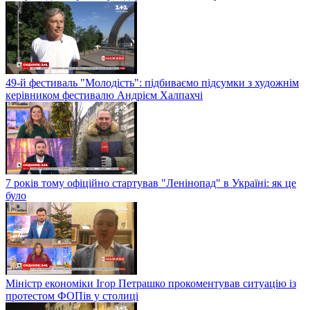
49-й фестиваль "Молодість": підбиваємо підсумки з художнім
керівником фестивалю Андрієм Халпахчі
7 років тому офіційно стартував "Ленінопад" в Україні: як це
було
Міністр економіки Ігор Петрашко прокоментував ситуацію із
протестом ФОПів у столиці