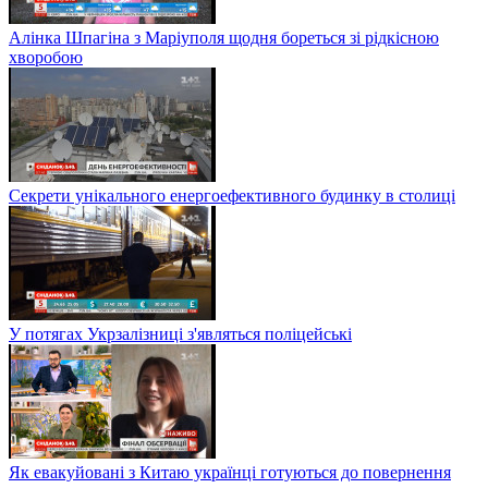
Алінка Шпагіна з Маріуполя щодня бореться зі рідкісною
хворобою
Секрети унікального енергоефективного будинку в столиці
У потягах Укрзалізниці з'являться поліцейські
Як евакуйовані з Китаю українці готуються до повернення