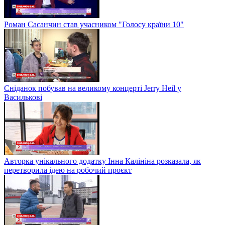
Роман Сасанчин став учасником "Голосу країни 10"
Сніданок побував на великому концерті Jerry Heil у
Василькові
Авторка унікального додатку Інна Калініна розказала, як
перетворила ідею на робочий проєкт