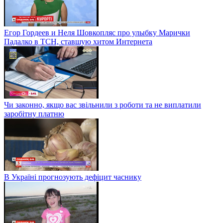
Егор Гордеев и Неля Шовкопляс про улыбку Марички
Падалко в ТСН, ставшую хитом Интернета
Чи законно, якщо вас звільнили з роботи та не виплатили
заробітну платню
В Україні прогнозують дефіцит часнику