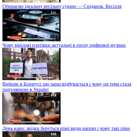
Обираємо ідеальну весільну сукню — Сніданок. Весілля
Чому вінілові платівки актуальні в епоху цифрової музики
Вибори в Білорусі: що зараз відбувається і чому ця тема стала
популярною в Україні
День кави: звідки беруться різні види напою і чому такі ціни