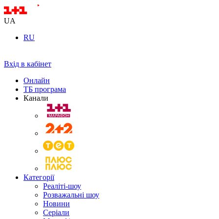
UA
RU
Вхід в кабінет
Онлайн
ТБ програма
Канали
Категорії
Реаліті-шоу
Розважальні шоу
Новини
Серіали