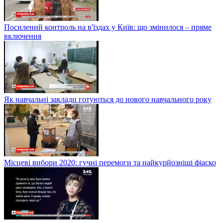
Посилений контроль на в'їздах у Київ: що змінилося – пряме
включення
Як навчальні заклади готуються до нового навчального року
Місцеві вибори 2020: гучні перемоги та найкурйозніші фіаско