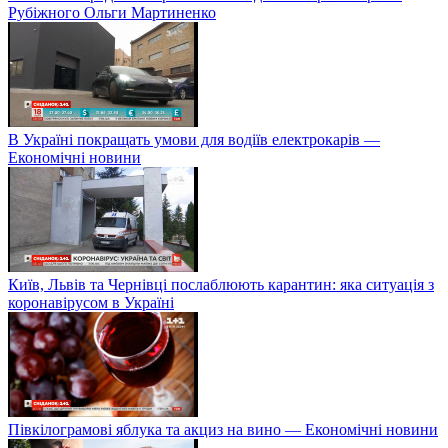
Рубіжного Ольги Мартиненко
В Україні покращать умови для водіїв електрокарів —
Економічні новини
Київ, Львів та Чернівці послаблюють карантин: яка ситуація з
коронавірусом в Україні
Півкілограмові яблука та акциз на вино — Економічні новини