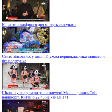
Карантин вихідного дня можуть скасувати
Свято зіпсовано: у школі Глухова першокласника залишили
без подарунка
Школа кунг-фу та ритуали племені Мяо — дивись Світ
навиворіт. Китай о 22:45 на каналі 1+1