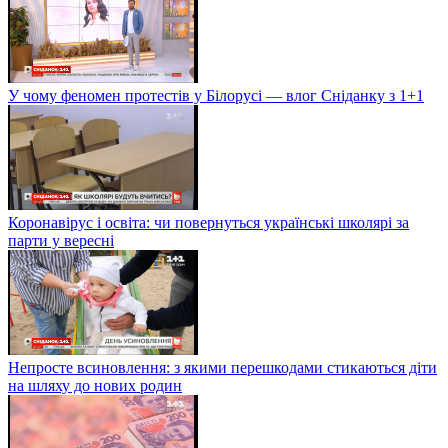
У чому феномен протестів у Білорусі — влог Сніданку з 1+1
Коронавірус і освіта: чи повернуться українські школярі за
парти у вересні
Непросте всиновлення: з якими перешкодами стикаються діти
на шляху до нових родин