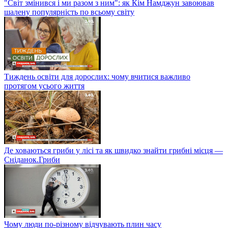
"Світ змінився і ми разом з ним": як Кім Намджун завоював
шалену популярність по всьому світу
Тиждень освіти для дорослих: чому вчитися важливо
протягом усього життя
Де ховаються гриби у лісі та як швидко знайти грибні місця —
Сніданок.Гриби
Чому люди по-різному відчувають плин часу