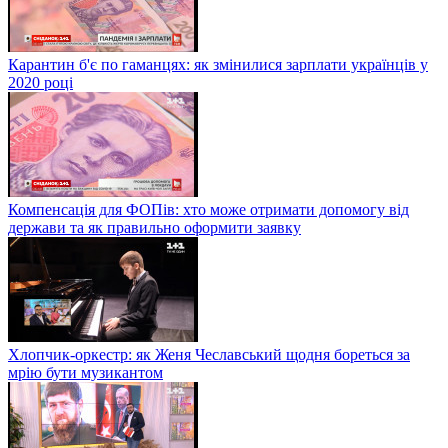
Карантин б'є по гаманцях: як змінилися зарплати українців у
2020 році
Компенсація для ФОПів: хто може отримати допомогу від
держави та як правильно оформити заявку
Хлопчик-оркестр: як Женя Чеславський щодня бореться за
мрію бути музикантом