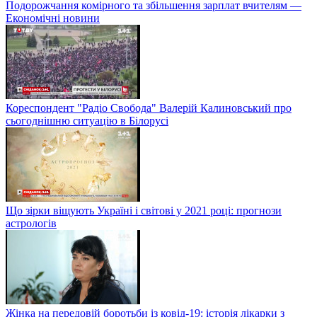
Подорожчання комірного та збільшення зарплат вчителям —
Економічні новини
Кореспондент "Радіо Свобода" Валерій Калиновський про
сьогоднішню ситуацію в Білорусі
Що зірки віщують Україні і світові у 2021 році: прогнози
астрологів
Жінка на передовій боротьби із ковід-19: історія лікарки з