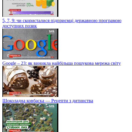
5, 7, 9: чи скористалися підприємці державною програмою
доступних позик
Google – 23: як виникла найбільша пошукова мережа світу
Шоколадна ковбаска — Рецепти з дитинства