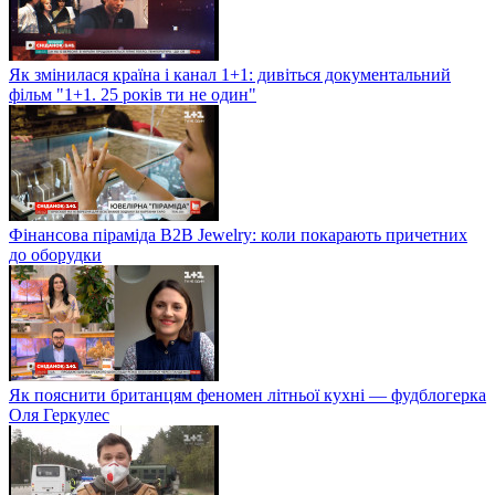
Як змінилася країна і канал 1+1: дивіться документальний
фільм "1+1. 25 років ти не один"
Фінансова піраміда B2B Jewelry: коли покарають причетних
до оборудки
Як пояснити британцям феномен літньої кухні — фудблогерка
Оля Геркулес