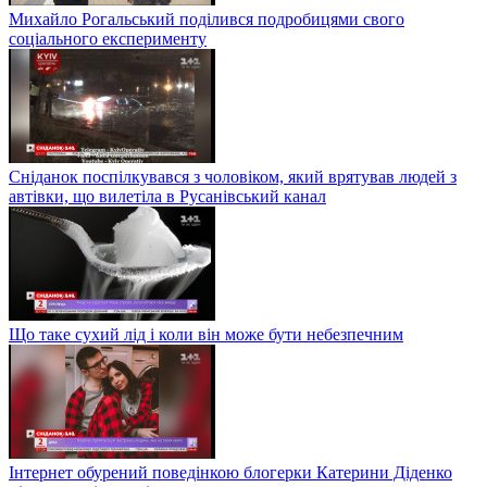
Михайло Рогальський поділився подробицями свого
соціального експерименту
Сніданок поспілкувався з чоловіком, який врятував людей з
автівки, що вилетіла в Русанівський канал
Що таке сухий лід і коли він може бути небезпечним
Інтернет обурений поведінкою блогерки Катерини Діденко