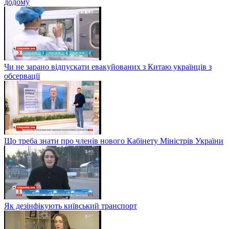
додому
Чи не зарано відпускати евакуйованих з Китаю українців з
обсервації
Що треба знати про членів нового Кабінету Міністрів України
Як дезінфікують київський транспорт