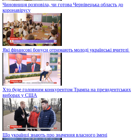
Чиновниця розповіла, чи готова Чернівецька область до
коронавірусу
Які фінансові бонуси отримають молоді українські вчителі
Хто буде головним конкурентом Трампа на президентських
виборах у США
Що українці знають про значення власного імені