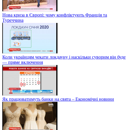
Нова криза в Європі: чому конфліктують Франція та
Туреччина
Коли українцям чекати локдауну і наскільки суворим він буде
— пряме включення
Як працюватимуть банки на свята – Економічні новини