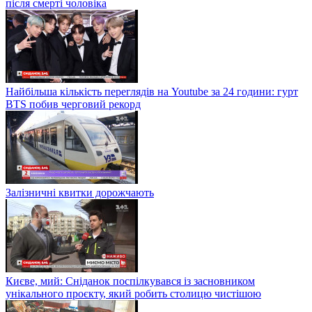
після смерті чоловіка
Найбільша кількість переглядів на Youtube за 24 години: гурт
BTS побив черговий рекорд
Залізничні квитки дорожчають
Києве, мий: Сніданок поспілкувався із засновником
унікального проєкту, який робить столицю чистішою