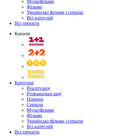
Мультфільми
Фільми
Українські фільми і серіали
Всі категорії
Всі проєкти
Канали
Категорії
Реаліті-шоу
Розважальні шоу
Новини
Серіали
Мультфільми
Фільми
Українські фільми і серіали
Всі категорії
Всі проєкти