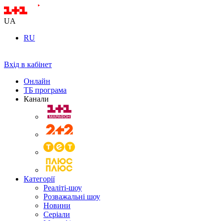
UA
RU
Вхід в кабінет
Онлайн
ТБ програма
Канали
Категорії
Реаліті-шоу
Розважальні шоу
Новини
Серіали