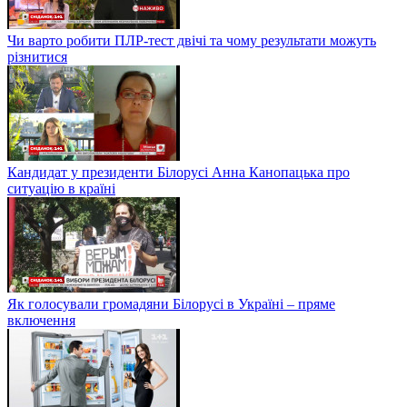
Чи варто робити ПЛР-тест двічі та чому результати можуть
різнитися
Кандидат у президенти Білорусі Анна Канопацька про
ситуацію в країні
Як голосували громадяни Білорусі в Україні – пряме
включення