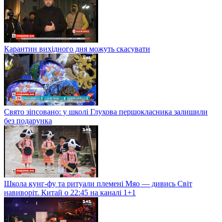
Карантин вихідного дня можуть скасувати
Свято зіпсовано: у школі Глухова першокласника залишили
без подарунка
Школа кунг-фу та ритуали племені Мяо — дивись Світ
навиворіт. Китай о 22:45 на каналі 1+1