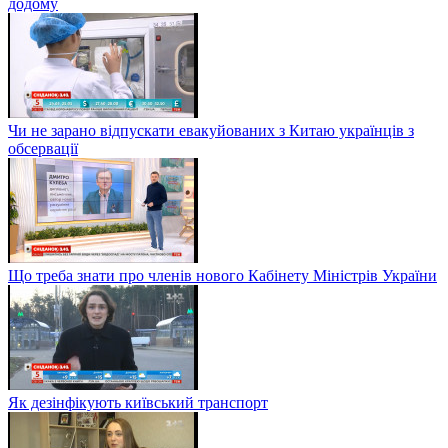
додому
Чи не зарано відпускати евакуйованих з Китаю українців з
обсервації
Що треба знати про членів нового Кабінету Міністрів України
Як дезінфікують київський транспорт