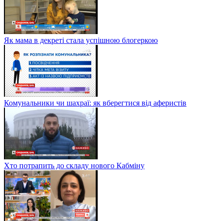
Як мама в декреті стала успішною блогеркою
Комунальники чи шахраї: як вберегтися від аферистів
Хто потрапить до складу нового Кабміну