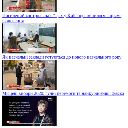
Посилений контроль на в'їздах у Київ: що змінилося – пряме
включення
Як навчальні заклади готуються до нового навчального року
Місцеві вибори 2020: гучні перемоги та найкурйозніші фіаско