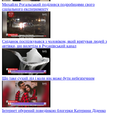
Михайло Рогальський поділився подробицями свого
соціального експерименту
Сніданок поспілкувався з чоловіком, який врятував людей з
автівки, що вилетіла в Русанівський канал
Що таке сухий лід і коли він може бути небезпечним
Інтернет обурений поведінкою блогерки Катерини Діденко