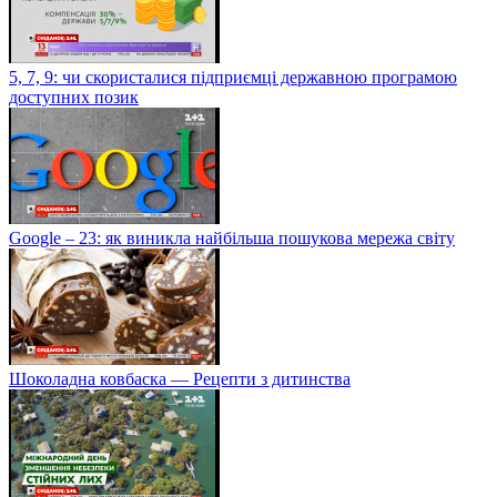
5, 7, 9: чи скористалися підприємці державною програмою
доступних позик
Google – 23: як виникла найбільша пошукова мережа світу
Шоколадна ковбаска — Рецепти з дитинства