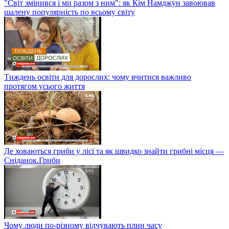
"Світ змінився і ми разом з ним": як Кім Намджун завоював
шалену популярність по всьому світу
Тиждень освіти для дорослих: чому вчитися важливо
протягом усього життя
Де ховаються гриби у лісі та як швидко знайти грибні місця —
Сніданок.Гриби
Чому люди по-різному відчувають плин часу