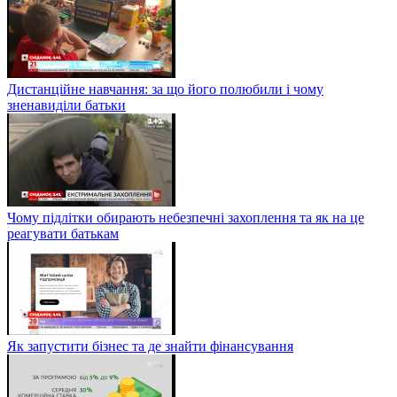
Дистанційне навчання: за що його полюбили і чому
зненавиділи батьки
Чому підлітки обирають небезпечні захоплення та як на це
реагувати батькам
Як запустити бізнес та де знайти фінансування