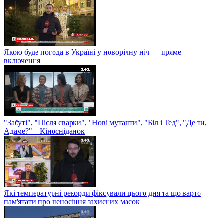
Якою буде погода в Україні у новорічну ніч — пряме
включення
"Забуті", "Після сварки", "Нові мутанти", "Біл і Тед", "Де ти,
Адаме?" – Кіносніданок
Які температурні рекорди фіксували цього дня та що варто
пам'ятати про неносіння захисних масок