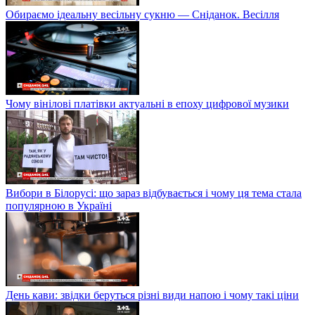
Обираємо ідеальну весільну сукню — Сніданок. Весілля
Чому вінілові платівки актуальні в епоху цифрової музики
Вибори в Білорусі: що зараз відбувається і чому ця тема стала
популярною в Україні
День кави: звідки беруться різні види напою і чому такі ціни