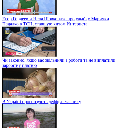
Егор Гордеев и Неля Шовкопляс про улыбку Марички
Падалко в ТСН, ставшую хитом Интернета
Чи законно, якщо вас звільнили з роботи та не виплатили
заробітну платню
В Україні прогнозують дефіцит часнику