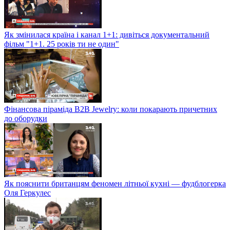
Як змінилася країна і канал 1+1: дивіться документальний
фільм "1+1. 25 років ти не один"
Фінансова піраміда B2B Jewelry: коли покарають причетних
до оборудки
Як пояснити британцям феномен літньої кухні — фудблогерка
Оля Геркулес