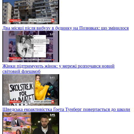
Два місяці після вибуху в будинку на Позняках: що змінилося
Жінки підтримують жінок: у мережі розпочався новий
світовий флешмоб
Шведська екоактивістка Ґрета Тунберг повертається до школи