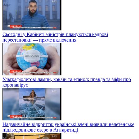
Сьогодні у Кабінеті міністрів плануються кадрові
перестановки — пряме включення
Ультрафіолетові лампи, кокаїн та етанол: правда та міфи про
коронавірус
Надзвичайне відкриття: українські вчені виявили велетенське
підльодовикове озеро в Антарктиді