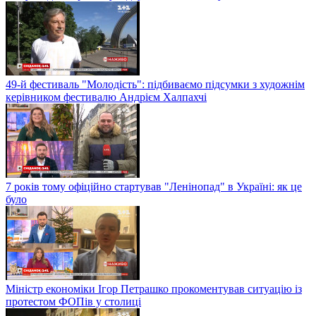
49-й фестиваль "Молодість": підбиваємо підсумки з художнім
керівником фестивалю Андрієм Халпахчі
7 років тому офіційно стартував "Ленінопад" в Україні: як це
було
Міністр економіки Ігор Петрашко прокоментував ситуацію із
протестом ФОПів у столиці