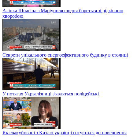
Алінка Шпагіна з Маріуполя щодня бореться зі рідкісною
хворобою
Секрети унікального енергоефективного будинку в столиці
У потягах Укрзалізниці з'являться поліцейські
Як евакуйовані з Китаю українці готуються до повернення