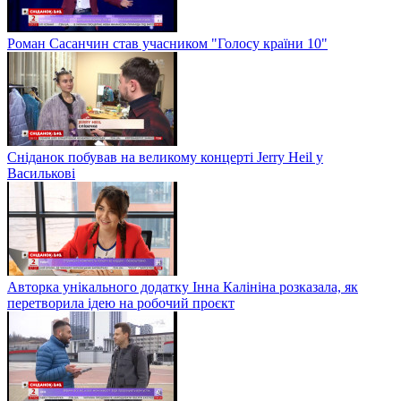
Роман Сасанчин став учасником "Голосу країни 10"
Сніданок побував на великому концерті Jerry Heil у
Василькові
Авторка унікального додатку Інна Калініна розказала, як
перетворила ідею на робочий проєкт