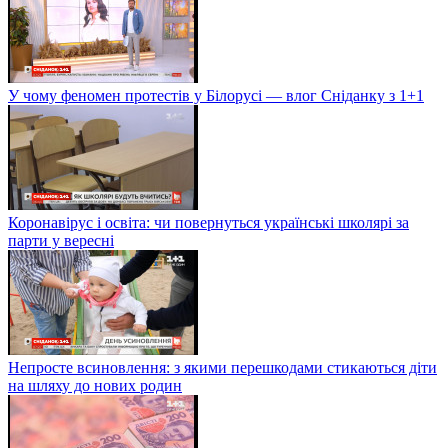
У чому феномен протестів у Білорусі — влог Сніданку з 1+1
Коронавірус і освіта: чи повернуться українські школярі за
парти у вересні
Непросте всиновлення: з якими перешкодами стикаються діти
на шляху до нових родин