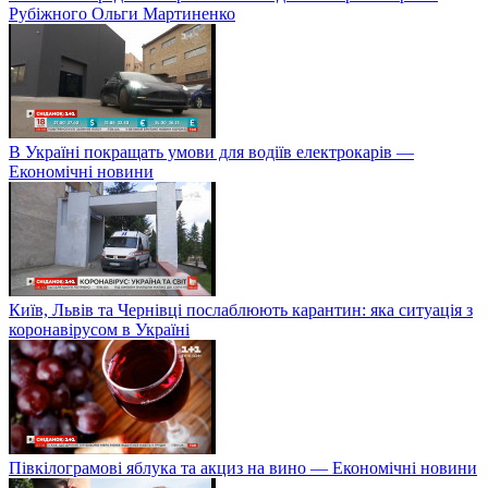
Рубіжного Ольги Мартиненко
В Україні покращать умови для водіїв електрокарів —
Економічні новини
Київ, Львів та Чернівці послаблюють карантин: яка ситуація з
коронавірусом в Україні
Півкілограмові яблука та акциз на вино — Економічні новини