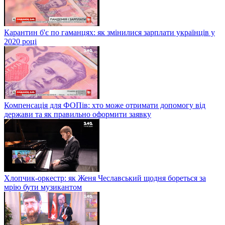
Карантин б'є по гаманцях: як змінилися зарплати українців у
2020 році
Компенсація для ФОПів: хто може отримати допомогу від
держави та як правильно оформити заявку
Хлопчик-оркестр: як Женя Чеславський щодня бореться за
мрію бути музикантом