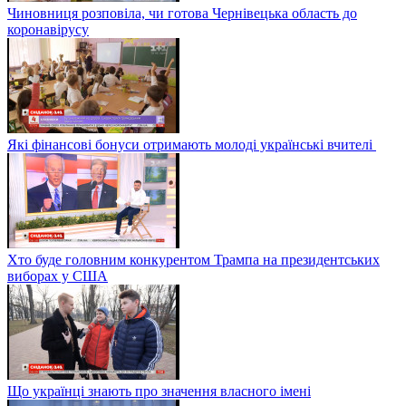
Чиновниця розповіла, чи готова Чернівецька область до
коронавірусу
Які фінансові бонуси отримають молоді українські вчителі
Хто буде головним конкурентом Трампа на президентських
виборах у США
Що українці знають про значення власного імені