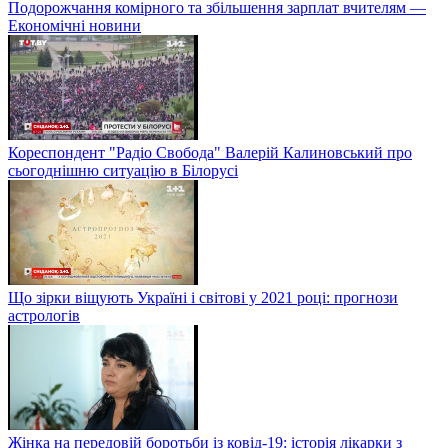
Подорожчання комірного та збільшення зарплат вчителям —
Економічні новини
Кореспондент "Радіо Свобода" Валерій Калиновський про
сьогоднішню ситуацію в Білорусі
Що зірки віщують Україні і світові у 2021 році: прогнози
астрологів
Жінка на передовій боротьби із ковід-19: історія лікарки з