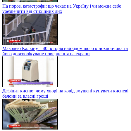
На порозі катастрофи: що чекає на Україну і чи можна себе
убезпечити від стихійних лих
Маколею Калкіну – 40: історія найвідомішого кінохлопчика та
його довгоочікуване повернення на екрани
Дефіцит кисню: чому хворі на ковід змушені купувати кисневі
балони за власні гроші