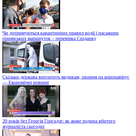
Чи дотримуються карантинних правил водії і пасажири
приміських маршруток – перевірка Сніданку
Скільки держава виплатить медикам, хворим на коронавірус
— Економічні новини
20 років без Георгія Гонгадзе: як живе родина вбитого
журналіста сьогодні