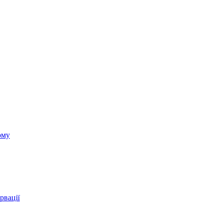
ому
рвації