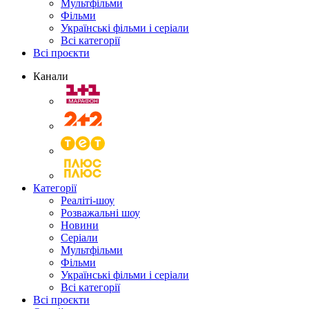
Мультфільми
Фільми
Українські фільми і серіали
Всі категорії
Всі проєкти
Канали
Категорії
Реаліті-шоу
Розважальні шоу
Новини
Серіали
Мультфільми
Фільми
Українські фільми і серіали
Всі категорії
Всі проєкти