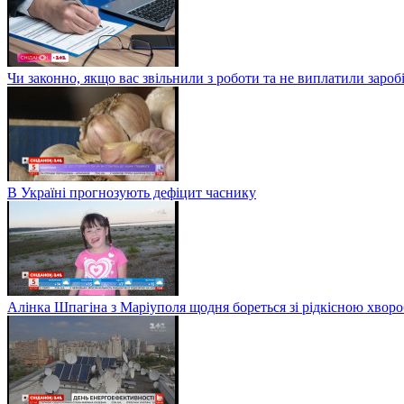
Чи законно, якщо вас звільнили з роботи та не виплатили заро
В Україні прогнозують дефіцит часнику
Алінка Шпагіна з Маріуполя щодня бореться зі рідкісною хвор