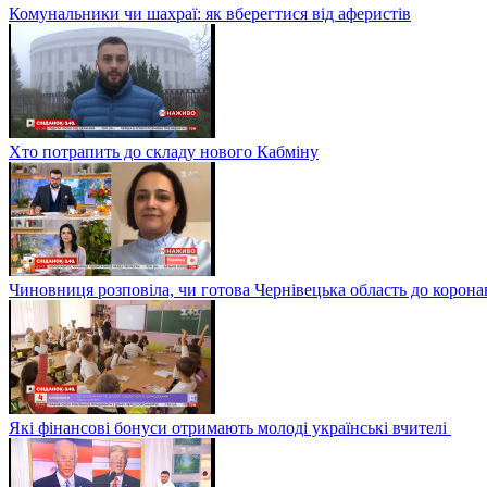
Комунальники чи шахраї: як вберегтися від аферистів
Хто потрапить до складу нового Кабміну
Чиновниця розповіла, чи готова Чернівецька область до корона
Які фінансові бонуси отримають молоді українські вчителі