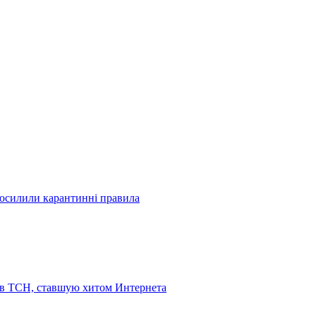
посилили карантинні правила
 в ТСН, ставшую хитом Интернета