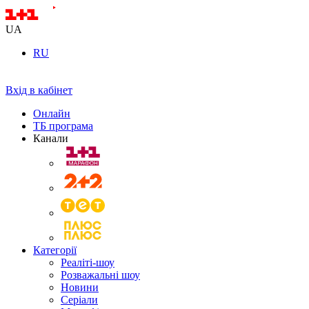
UA
RU
Вхід в кабінет
Онлайн
ТБ програма
Канали
Категорії
Реаліті-шоу
Розважальні шоу
Новини
Серіали