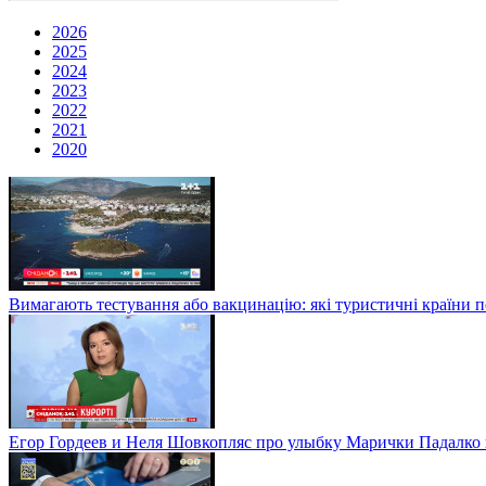
2026
2025
2024
2023
2022
2021
2020
Вимагають тестування або вакцинацію: які туристичні країни 
Егор Гордеев и Неля Шовкопляс про улыбку Марички Падалко