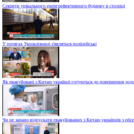
Секрети унікального енергоефективного будинку в столиці
У потягах Укрзалізниці з'являться поліцейські
Як евакуйовані з Китаю українці готуються до повернення дод
Чи не зарано відпускати евакуйованих з Китаю українців з обсе