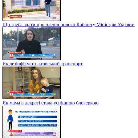
Що треба знати про членів нового Кабінету Міністрів України
Як дезінфікують київський транспорт
Як мама в декреті стала успішною блогеркою