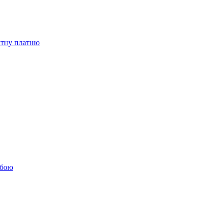
бітну платню
обою