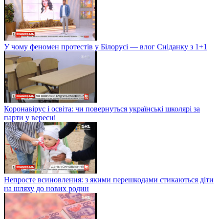
У чому феномен протестів у Білорусі — влог Сніданку з 1+1
Коронавірус і освіта: чи повернуться українські школярі за
парти у вересні
Непросте всиновлення: з якими перешкодами стикаються діти
на шляху до нових родин