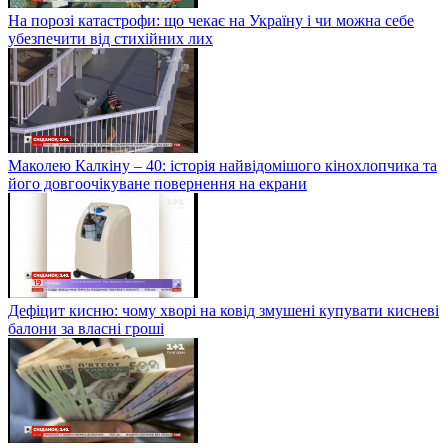
На порозі катастрофи: що чекає на Україну і чи можна себе
убезпечити від стихійних лих
Маколею Калкіну – 40: історія найвідомішого кінохлопчика та
його довгоочікуване повернення на екрани
Дефіцит кисню: чому хворі на ковід змушені купувати кисневі
балони за власні гроші