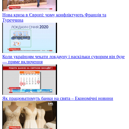
Нова криза в Європі: чому конфліктують Франція та
Туреччина
Коли українцям чекати локдауну і наскільки суворим він буде
— пряме включення
Як працюватимуть банки на свята – Економічні новини