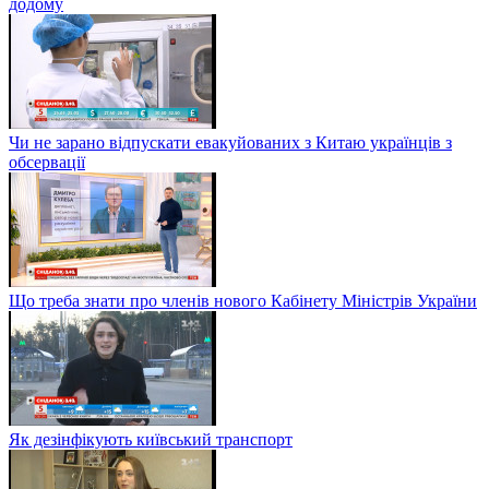
додому
Чи не зарано відпускати евакуйованих з Китаю українців з
обсервації
Що треба знати про членів нового Кабінету Міністрів України
Як дезінфікують київський транспорт