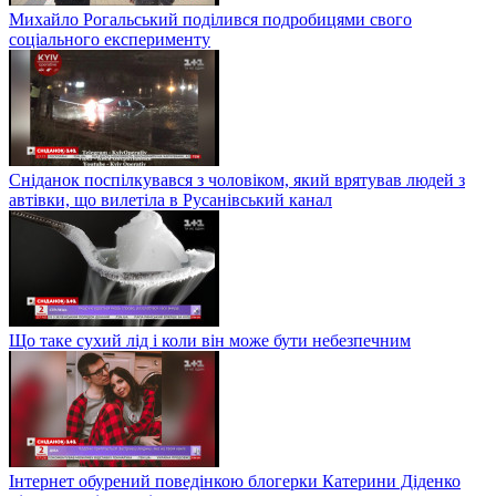
Михайло Рогальський поділився подробицями свого
соціального експерименту
Сніданок поспілкувався з чоловіком, який врятував людей з
автівки, що вилетіла в Русанівський канал
Що таке сухий лід і коли він може бути небезпечним
Інтернет обурений поведінкою блогерки Катерини Діденко