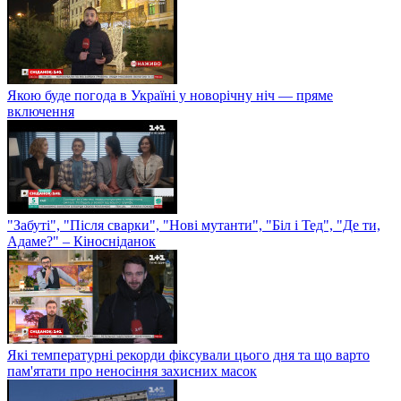
Якою буде погода в Україні у новорічну ніч — пряме
включення
"Забуті", "Після сварки", "Нові мутанти", "Біл і Тед", "Де ти,
Адаме?" – Кіносніданок
Які температурні рекорди фіксували цього дня та що варто
пам'ятати про неносіння захисних масок