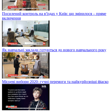
Посилений контроль на в'їздах у Київ: що змінилося – пряме
включення
Як навчальні заклади готуються до нового навчального року
Місцеві вибори 2020: гучні перемоги та найкурйозніші фіаско