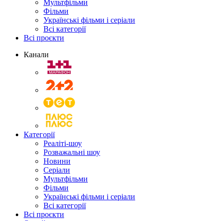
Мультфільми
Фільми
Українські фільми і серіали
Всі категорії
Всі проєкти
Канали
Категорії
Реаліті-шоу
Розважальні шоу
Новини
Серіали
Мультфільми
Фільми
Українські фільми і серіали
Всі категорії
Всі проєкти