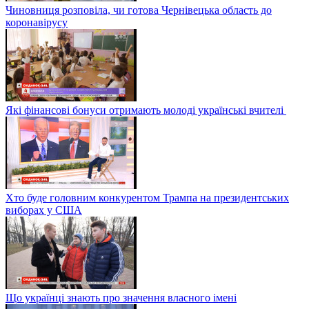
Чиновниця розповіла, чи готова Чернівецька область до
коронавірусу
Які фінансові бонуси отримають молоді українські вчителі
Хто буде головним конкурентом Трампа на президентських
виборах у США
Що українці знають про значення власного імені