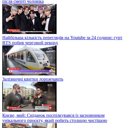
після смерті чоловіка
Найбільша кількість переглядів на Youtube за 24 години: гурт
BTS побив черговий рекорд
Залізничні квитки дорожчають
Києве, мий: Сніданок поспілкувався із засновником
унікального проєкту, який робить столицю чистішою