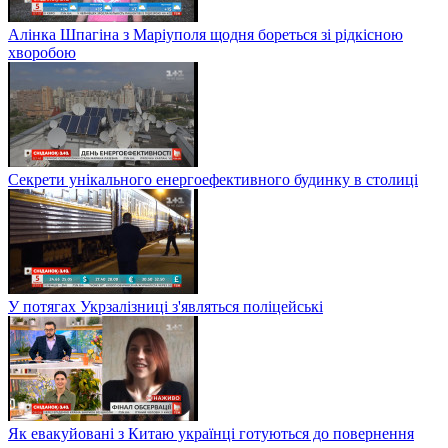
Алінка Шпагіна з Маріуполя щодня бореться зі рідкісною
хворобою
Секрети унікального енергоефективного будинку в столиці
У потягах Укрзалізниці з'являться поліцейські
Як евакуйовані з Китаю українці готуються до повернення