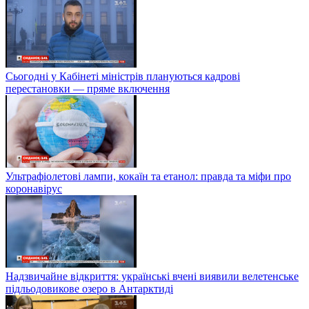
Сьогодні у Кабінеті міністрів плануються кадрові
перестановки — пряме включення
Ультрафіолетові лампи, кокаїн та етанол: правда та міфи про
коронавірус
Надзвичайне відкриття: українські вчені виявили велетенське
підльодовикове озеро в Антарктиді