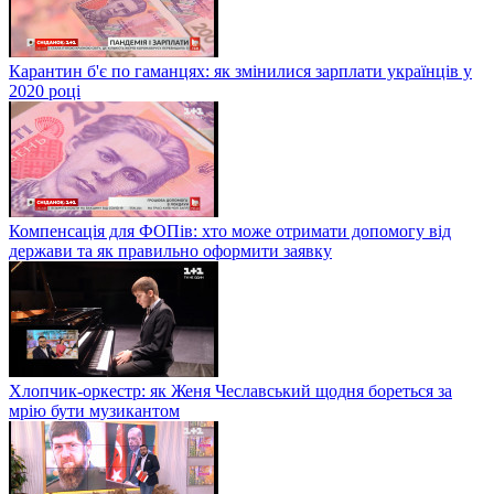
Карантин б'є по гаманцях: як змінилися зарплати українців у
2020 році
Компенсація для ФОПів: хто може отримати допомогу від
держави та як правильно оформити заявку
Хлопчик-оркестр: як Женя Чеславський щодня бореться за
мрію бути музикантом