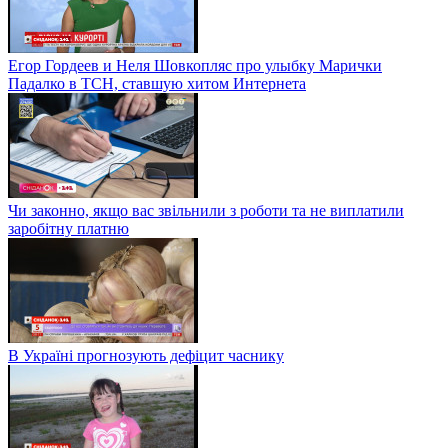
Егор Гордеев и Неля Шовкопляс про улыбку Марички
Падалко в ТСН, ставшую хитом Интернета
Чи законно, якщо вас звільнили з роботи та не виплатили
заробітну платню
В Україні прогнозують дефіцит часнику