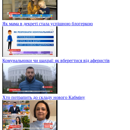
Як мама в декреті стала успішною блогеркою
Комунальники чи шахраї: як вберегтися від аферистів
Хто потрапить до складу нового Кабміну