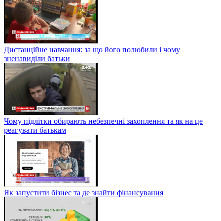
Дистанційне навчання: за що його полюбили і чому
зненавиділи батьки
Чому підлітки обирають небезпечні захоплення та як на це
реагувати батькам
Як запустити бізнес та де знайти фінансування