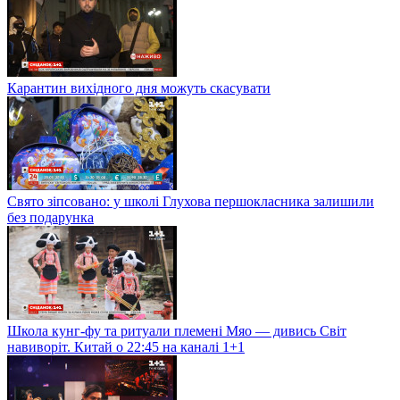
Карантин вихідного дня можуть скасувати
Свято зіпсовано: у школі Глухова першокласника залишили
без подарунка
Школа кунг-фу та ритуали племені Мяо — дивись Світ
навиворіт. Китай о 22:45 на каналі 1+1