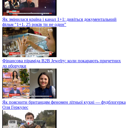
Як змінилася країна і канал 1+1: дивіться документальний
фільм "1+1. 25 років ти не один"
Фінансова піраміда B2B Jewelry: коли покарають причетних
до оборудки
Як пояснити британцям феномен літньої кухні — фудблогерка
Оля Геркулес