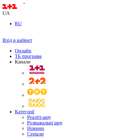
UA
RU
Вхід в кабінет
Онлайн
ТБ програма
Канали
Категорії
Реаліті-шоу
Розважальні шоу
Новини
Серіали