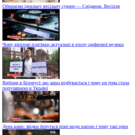
Обираємо ідеальну весільну сукню — Сніданок. Весілля
Чому вінілові платівки актуальні в епоху цифрової музики
Вибори в Білорусі: що зараз відбувається і чому ця тема стала
популярною в Україні
День кави: звідки беруться різні види напою і чому такі ціни