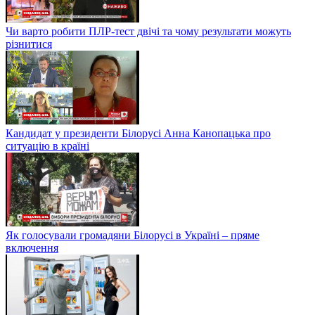
Чи варто робити ПЛР-тест двічі та чому результати можуть
різнитися
Кандидат у президенти Білорусі Анна Канопацька про
ситуацію в країні
Як голосували громадяни Білорусі в Україні – пряме
включення