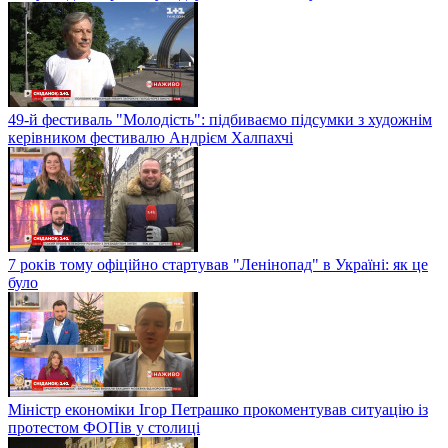
49-й фестиваль "Молодість": підбиваємо підсумки з художнім
керівником фестивалю Андрієм Халпахчі
7 років тому офіційно стартував "Ленінопад" в Україні: як це
було
Міністр економіки Ігор Петрашко прокоментував ситуацію із
протестом ФОПів у столиці