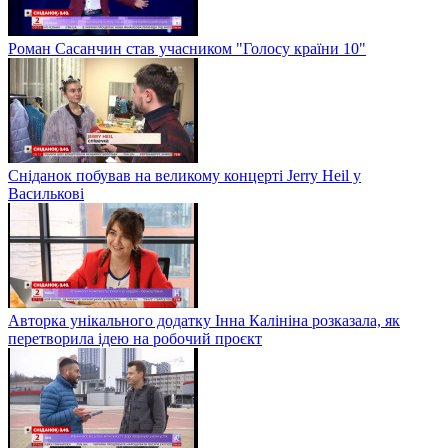
Роман Сасанчин став учасником "Голосу країни 10"
Сніданок побував на великому концерті Jerry Heil у
Василькові
Авторка унікального додатку Інна Калініна розказала, як
перетворила ідею на робочий проєкт