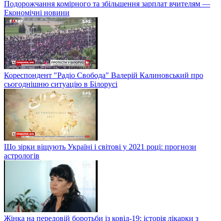
Подорожчання комірного та збільшення зарплат вчителям —
Економічні новини
Кореспондент "Радіо Свобода" Валерій Калиновський про
сьогоднішню ситуацію в Білорусі
Що зірки віщують Україні і світові у 2021 році: прогнози
астрологів
Жінка на передовій боротьби із ковід-19: історія лікарки з