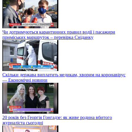
Чи дотримуються карантинних правил водії і пасажири
приміських маршруток – перевірка Сніданку
Скільки держава виплатить медикам, хворим на коронавірус
— Економічні новини
20 років без Георгія Гонгадзе: як живе родина вбитого
журналіста сьогодні