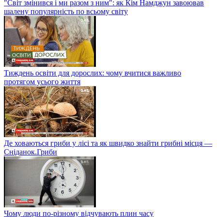
"Світ змінився і ми разом з ним": як Кім Намджун завоював
шалену популярність по всьому світу
Тиждень освіти для дорослих: чому вчитися важливо
протягом усього життя
Де ховаються гриби у лісі та як швидко знайти грибні місця —
Сніданок.Гриби
Чому люди по-різному відчувають плин часу