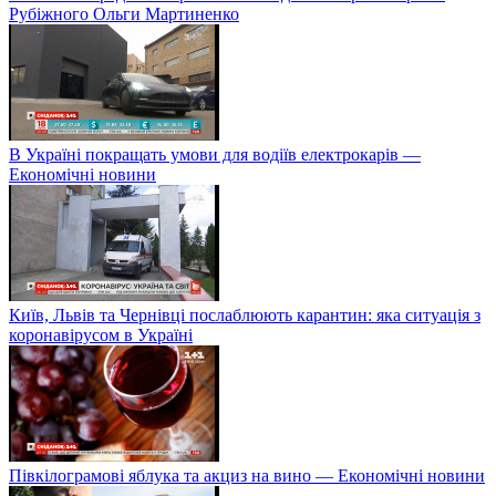
Рубіжного Ольги Мартиненко
В Україні покращать умови для водіїв електрокарів —
Економічні новини
Київ, Львів та Чернівці послаблюють карантин: яка ситуація з
коронавірусом в Україні
Півкілограмові яблука та акциз на вино — Економічні новини