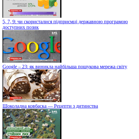
5, 7, 9: чи скористалися підприємці державною програмою
доступних позик
Google – 23: як виникла найбільша пошукова мережа світу
Шоколадна ковбаска — Рецепти з дитинства