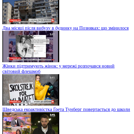
Два місяці після вибуху в будинку на Позняках: що змінилося
Жінки підтримують жінок: у мережі розпочався новий
світовий флешмоб
Шведська екоактивістка Ґрета Тунберг повертається до школи