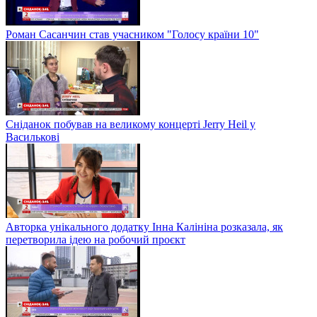
Роман Сасанчин став учасником "Голосу країни 10"
Сніданок побував на великому концерті Jerry Heil у
Василькові
Авторка унікального додатку Інна Калініна розказала, як
перетворила ідею на робочий проєкт