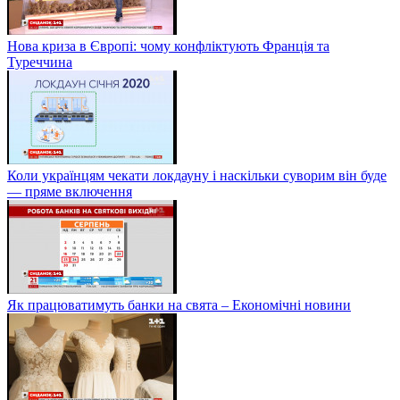
Нова криза в Європі: чому конфліктують Франція та
Туреччина
Коли українцям чекати локдауну і наскільки суворим він буде
— пряме включення
Як працюватимуть банки на свята – Економічні новини