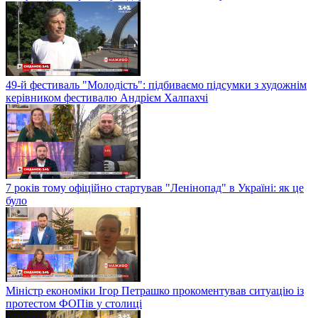
49-й фестиваль "Молодість": підбиваємо підсумки з художнім
керівником фестивалю Андрієм Халпахчі
7 років тому офіційно стартував "Ленінопад" в Україні: як це
було
Міністр економіки Ігор Петрашко прокоментував ситуацію із
протестом ФОПів у столиці