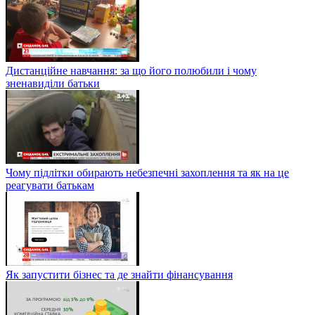
Дистанційне навчання: за що його полюбили і чому
зненавиділи батьки
Чому підлітки обирають небезпечні захоплення та як на це
реагувати батькам
Як запустити бізнес та де знайти фінансування