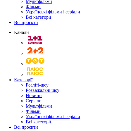
Мультфільми
Фільми
Українські фільми і серіали
Всі категорії
Всі проєкти
Канали
Категорії
Реаліті-шоу
Розважальні шоу
Новини
Серіали
Мультфільми
Фільми
Українські фільми і серіали
Всі категорії
Всі проєкти