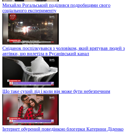
Михайло Рогальський поділився подробицями свого
соціального експерименту
Сніданок поспілкувався з чоловіком, який врятував людей з
автівки, що вилетіла в Русанівський канал
Що таке сухий лід і коли він може бути небезпечним
Інтернет обурений поведінкою блогерки Катерини Діденко