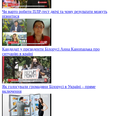
Чи варто робити ПЛР-тест двічі та чому результати можуть
різнитися
Кандидат у президенти Білорусі Анна Канопацька про
ситуацію в країні
Як голосували громадяни Білорусі в Україні – пряме
включення