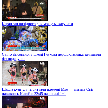
Карантин вихідного дня можуть скасувати
Свято зіпсовано: у школі Глухова першокласника залишили
без подарунка
Школа кунг-фу та ритуали племені Мяо — дивись Світ
навиворіт. Китай о 22:45 на каналі 1+1