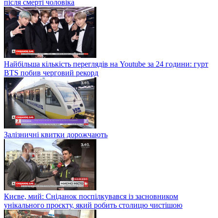
після смерті чоловіка
Найбільша кількість переглядів на Youtube за 24 години: гурт
BTS побив черговий рекорд
Залізничні квитки дорожчають
Києве, мий: Сніданок поспілкувався із засновником
унікального проєкту, який робить столицю чистішою