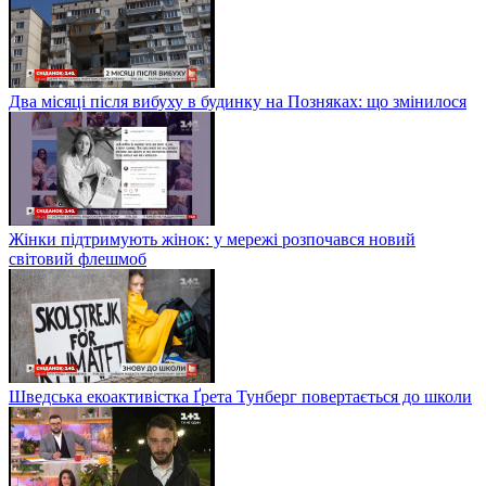
Два місяці після вибуху в будинку на Позняках: що змінилося
Жінки підтримують жінок: у мережі розпочався новий
світовий флешмоб
Шведська екоактивістка Ґрета Тунберг повертається до школи