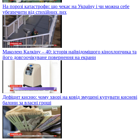
На порозі катастрофи: що чекає на Україну і чи можна себе
убезпечити від стихійних лих
Маколею Калкіну – 40: історія найвідомішого кінохлопчика та
його довгоочікуване повернення на екрани
Дефіцит кисню: чому хворі на ковід змушені купувати кисневі
балони за власні гроші