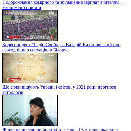
Подорожчання комірного та збільшення зарплат вчителям —
Економічні новини
Кореспондент "Радіо Свобода" Валерій Калиновський про
сьогоднішню ситуацію в Білорусі
Що зірки віщують Україні і світові у 2021 році: прогнози
астрологів
Жінка на передовій боротьби із ковід-19: історія лікарки з