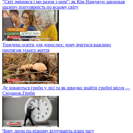
"Світ змінився і ми разом з ним": як Кім Намджун завоював
шалену популярність по всьому світу
Тиждень освіти для дорослих: чому вчитися важливо
протягом усього життя
Де ховаються гриби у лісі та як швидко знайти грибні місця —
Сніданок.Гриби
Чому люди по-різному відчувають плин часу