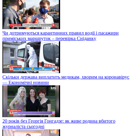
Чи дотримуються карантинних правил водії і пасажири
приміських маршруток – перевірка Сніданку
Скільки держава виплатить медикам, хворим на коронавірус
— Економічні новини
20 років без Георгія Гонгадзе: як живе родина вбитого
журналіста сьогодні