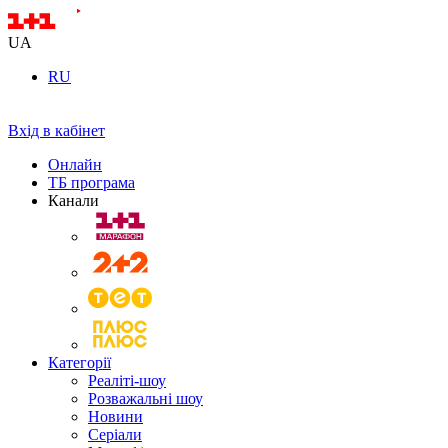
UA
RU
Вхід в кабінет
Онлайн
ТБ програма
Канали
Категорії
Реаліті-шоу
Розважальні шоу
Новини
Серіали