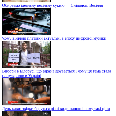
Обираємо ідеальну весільну сукню — Сніданок. Весілля
Чому вінілові платівки актуальні в епоху цифрової музики
Вибори в Білорусі: що зараз відбувається і чому ця тема стала
популярною в Україні
День кави: звідки беруться різні види напою і чому такі ціни