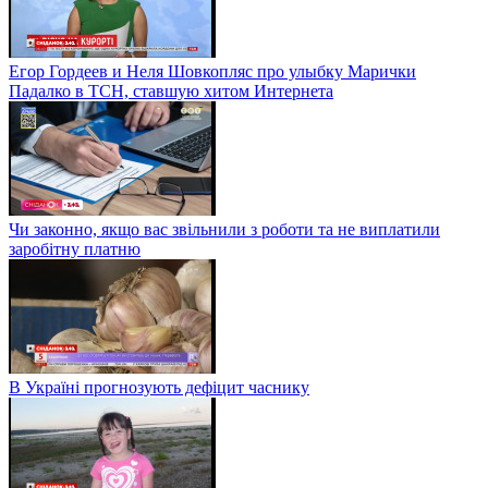
Егор Гордеев и Неля Шовкопляс про улыбку Марички
Падалко в ТСН, ставшую хитом Интернета
Чи законно, якщо вас звільнили з роботи та не виплатили
заробітну платню
В Україні прогнозують дефіцит часнику