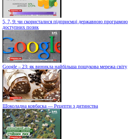
5, 7, 9: чи скористалися підприємці державною програмою
доступних позик
Google – 23: як виникла найбільша пошукова мережа світу
Шоколадна ковбаска — Рецепти з дитинства