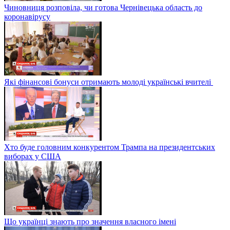
Чиновниця розповіла, чи готова Чернівецька область до
коронавірусу
Які фінансові бонуси отримають молоді українські вчителі
Хто буде головним конкурентом Трампа на президентських
виборах у США
Що українці знають про значення власного імені