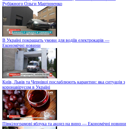
Рубіжного Ольги Мартиненко
В Україні покращать умови для водіїв електрокарів —
Економічні новини
Київ, Львів та Чернівці послаблюють карантин: яка ситуація з
коронавірусом в Україні
Півкілограмові яблука та акциз на вино — Економічні новини