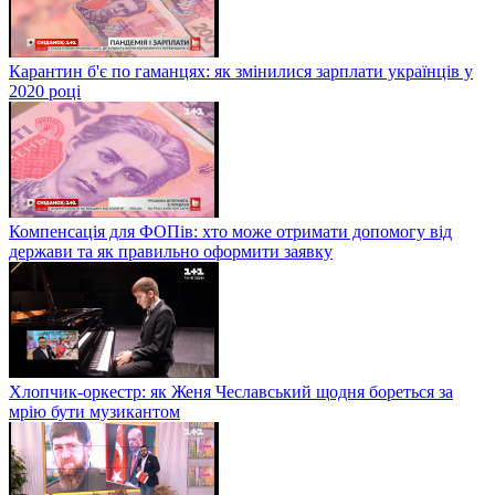
Карантин б'є по гаманцях: як змінилися зарплати українців у
2020 році
Компенсація для ФОПів: хто може отримати допомогу від
держави та як правильно оформити заявку
Хлопчик-оркестр: як Женя Чеславський щодня бореться за
мрію бути музикантом