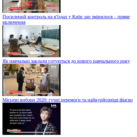
Посилений контроль на в'їздах у Київ: що змінилося – пряме
включення
Як навчальні заклади готуються до нового навчального року
Місцеві вибори 2020: гучні перемоги та найкурйозніші фіаско