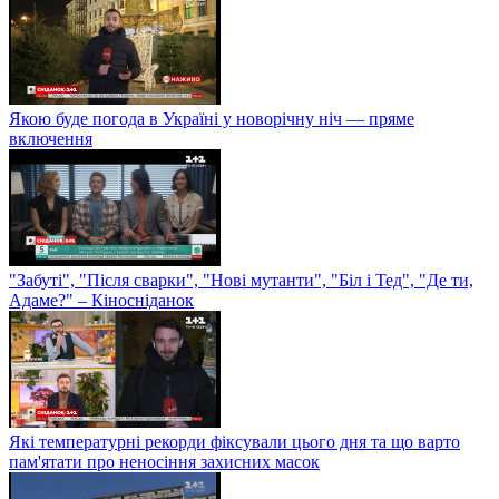
Якою буде погода в Україні у новорічну ніч — пряме
включення
"Забуті", "Після сварки", "Нові мутанти", "Біл і Тед", "Де ти,
Адаме?" – Кіносніданок
Які температурні рекорди фіксували цього дня та що варто
пам'ятати про неносіння захисних масок