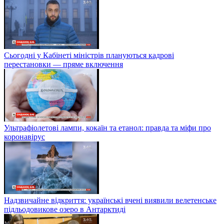
Сьогодні у Кабінеті міністрів плануються кадрові
перестановки — пряме включення
Ультрафіолетові лампи, кокаїн та етанол: правда та міфи про
коронавірус
Надзвичайне відкриття: українські вчені виявили велетенське
підльодовикове озеро в Антарктиді