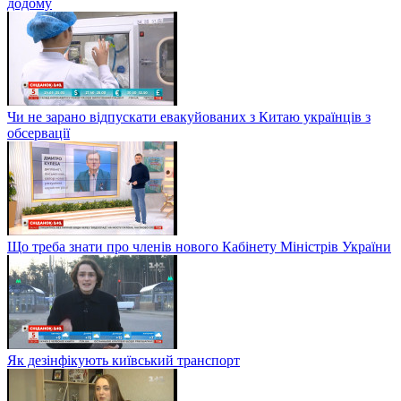
додому
Чи не зарано відпускати евакуйованих з Китаю українців з
обсервації
Що треба знати про членів нового Кабінету Міністрів України
Як дезінфікують київський транспорт