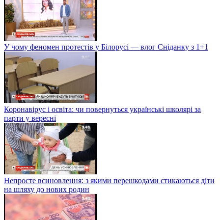
У чому феномен протестів у Білорусі — влог Сніданку з 1+1
Коронавірус і освіта: чи повернуться українські школярі за
парти у вересні
Непросте всиновлення: з якими перешкодами стикаються діти
на шляху до нових родин