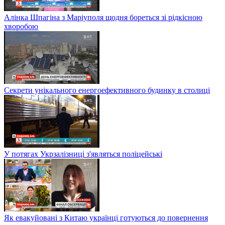
Алінка Шпагіна з Маріуполя щодня бореться зі рідкісною
хворобою
Секрети унікального енергоефективного будинку в столиці
У потягах Укрзалізниці з'являться поліцейські
Як евакуйовані з Китаю українці готуються до повернення