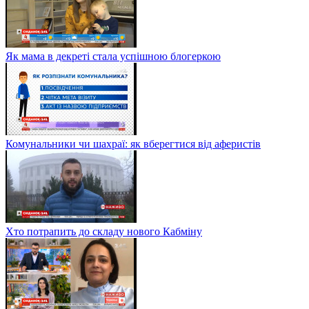
Як мама в декреті стала успішною блогеркою
Комунальники чи шахраї: як вберегтися від аферистів
Хто потрапить до складу нового Кабміну