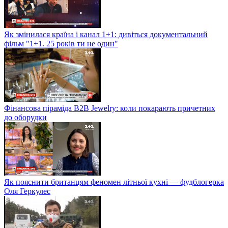
Як змінилася країна і канал 1+1: дивіться документальний
фільм "1+1. 25 років ти не один"
Фінансова піраміда B2B Jewelry: коли покарають причетних
до оборудки
Як пояснити британцям феномен літньої кухні — фудблогерка
Оля Геркулес