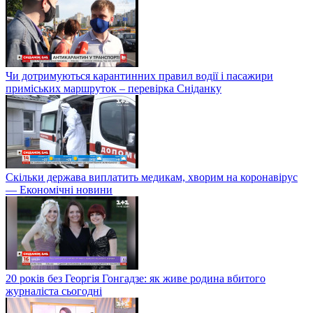
Чи дотримуються карантинних правил водії і пасажири
приміських маршруток – перевірка Сніданку
Скільки держава виплатить медикам, хворим на коронавірус
— Економічні новини
20 років без Георгія Гонгадзе: як живе родина вбитого
журналіста сьогодні