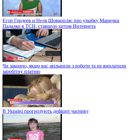
Егор Гордеев и Неля Шовкопляс про улыбку Марички
Падалко в ТСН, ставшую хитом Интернета
Чи законно, якщо вас звільнили з роботи та не виплатили
заробітну платню
В Україні прогнозують дефіцит часнику