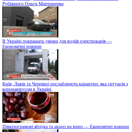
Рубіжного Ольги Мартиненко
В Україні покращать умови для водіїв електрокарів —
Економічні новини
Київ, Львів та Чернівці послаблюють карантин: яка ситуація з
коронавірусом в Україні
Півкілограмові яблука та акциз на вино — Економічні новини