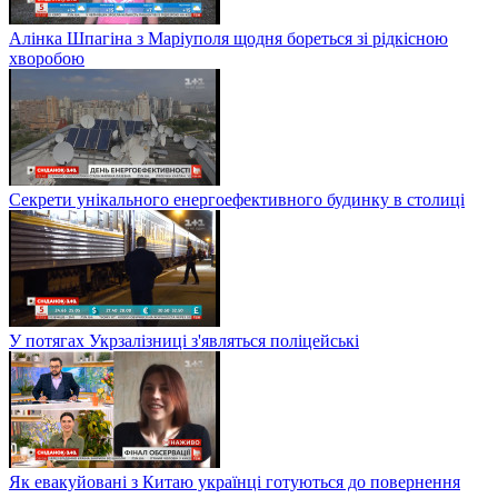
Алінка Шпагіна з Маріуполя щодня бореться зі рідкісною
хворобою
Секрети унікального енергоефективного будинку в столиці
У потягах Укрзалізниці з'являться поліцейські
Як евакуйовані з Китаю українці готуються до повернення