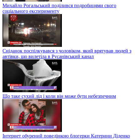
Михайло Рогальський поділився подробицями свого
соціального експерименту
Сніданок поспілкувався з чоловіком, який врятував людей з
автівки, що вилетіла в Русанівський канал
Що таке сухий лід і коли він може бути небезпечним
Інтернет обурений поведінкою блогерки Катерини Діденко