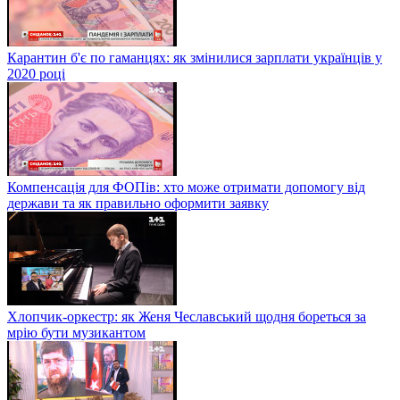
Карантин б'є по гаманцях: як змінилися зарплати українців у
2020 році
Компенсація для ФОПів: хто може отримати допомогу від
держави та як правильно оформити заявку
Хлопчик-оркестр: як Женя Чеславський щодня бореться за
мрію бути музикантом