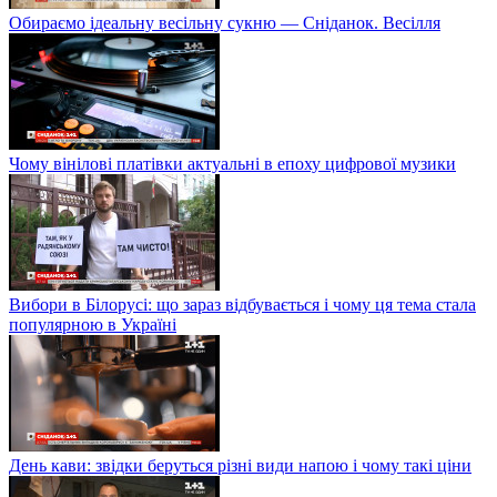
Обираємо ідеальну весільну сукню — Сніданок. Весілля
Чому вінілові платівки актуальні в епоху цифрової музики
Вибори в Білорусі: що зараз відбувається і чому ця тема стала
популярною в Україні
День кави: звідки беруться різні види напою і чому такі ціни