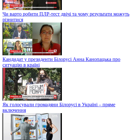
Чи варто робити ПЛР-тест двічі та чому результати можуть
різнитися
Кандидат у президенти Білорусі Анна Канопацька про
ситуацію в країні
Як голосували громадяни Білорусі в Україні – пряме
включення