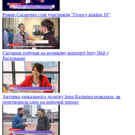
Роман Сасанчин став учасником "Голосу країни 10"
Сніданок побував на великому концерті Jerry Heil у
Василькові
Авторка унікального додатку Інна Калініна розказала, як
перетворила ідею на робочий проєкт