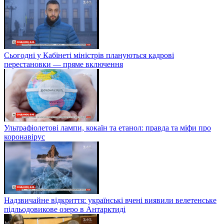
Сьогодні у Кабінеті міністрів плануються кадрові
перестановки — пряме включення
Ультрафіолетові лампи, кокаїн та етанол: правда та міфи про
коронавірус
Надзвичайне відкриття: українські вчені виявили велетенське
підльодовикове озеро в Антарктиді