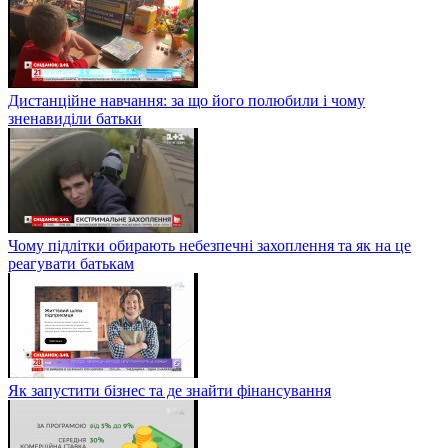
Дистанційне навчання: за що його полюбили і чому
зненавиділи батьки
Чому підлітки обирають небезпечні захоплення та як на це
реагувати батькам
Як запустити бізнес та де знайти фінансування