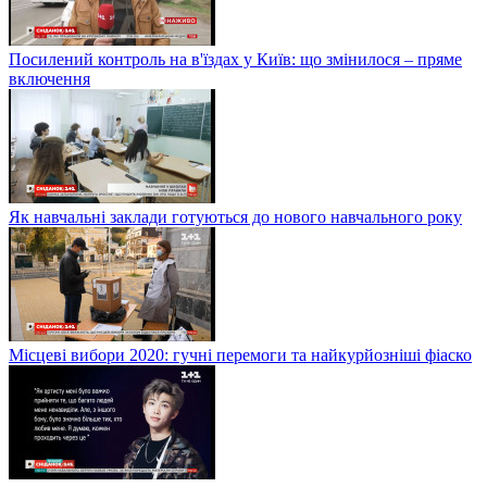
Посилений контроль на в'їздах у Київ: що змінилося – пряме
включення
Як навчальні заклади готуються до нового навчального року
Місцеві вибори 2020: гучні перемоги та найкурйозніші фіаско