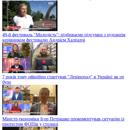
49-й фестиваль "Молодість": підбиваємо підсумки з художнім
керівником фестивалю Андрієм Халпахчі
7 років тому офіційно стартував "Ленінопад" в Україні: як це
було
Міністр економіки Ігор Петрашко прокоментував ситуацію із
протестом ФОПів у столиці