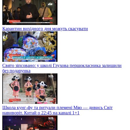
Карантин вихідного дня можуть скасувати
Свято зіпсовано: у школі Глухова першокласника залишили
без подарунка
Школа кунг-фу та ритуали племені Мяо — дивись Світ
навиворіт. Китай о 22:45 на каналі 1+1