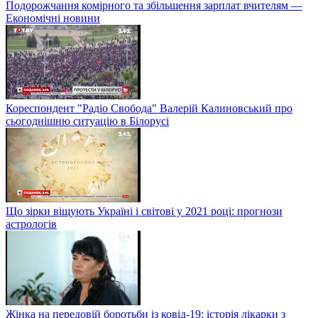
Подорожчання комірного та збільшення зарплат вчителям —
Економічні новини
Кореспондент "Радіо Свобода" Валерій Калиновський про
сьогоднішню ситуацію в Білорусі
Що зірки віщують Україні і світові у 2021 році: прогнози
астрологів
Жінка на передовій боротьби із ковід-19: історія лікарки з