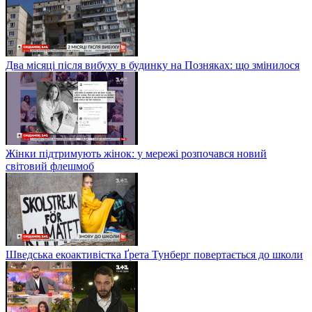
Два місяці після вибуху в будинку на Позняках: що змінилося
Жінки підтримують жінок: у мережі розпочався новий
світовий флешмоб
Шведська екоактивістка Ґрета Тунберг повертається до школи