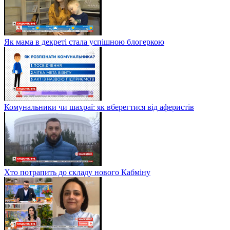
Як мама в декреті стала успішною блогеркою
Комунальники чи шахраї: як вберегтися від аферистів
Хто потрапить до складу нового Кабміну