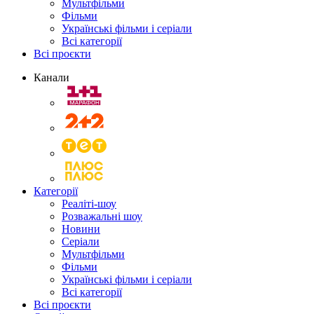
Мультфільми
Фільми
Українські фільми і серіали
Всі категорії
Всі проєкти
Канали
Категорії
Реаліті-шоу
Розважальні шоу
Новини
Серіали
Мультфільми
Фільми
Українські фільми і серіали
Всі категорії
Всі проєкти