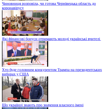
Чиновниця розповіла, чи готова Чернівецька область до
коронавірусу
Які фінансові бонуси отримають молоді українські вчителі
Хто буде головним конкурентом Трампа на президентських
виборах у США
Що українці знають про значення власного імені