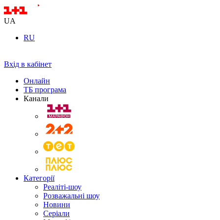
UA
RU
Вхід в кабінет
Онлайн
ТБ програма
Канали
Категорії
Реаліті-шоу
Розважальні шоу
Новини
Серіали