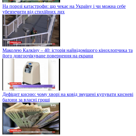
На порозі катастрофи: що чекає на Україну і чи можна себе
убезпечити від стихійних лих
Маколею Калкіну – 40: історія найвідомішого кінохлопчика та
його довгоочікуване повернення на екрани
Дефіцит кисню: чому хворі на ковід змушені купувати кисневі
балони за власні гроші