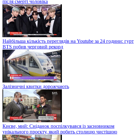
після смерті чоловіка
Найбільша кількість переглядів на Youtube за 24 години: гурт
BTS побив черговий рекорд
Залізничні квитки дорожчають
Києве, мий: Сніданок поспілкувався із засновником
унікального проєкту, який робить столицю чистішою