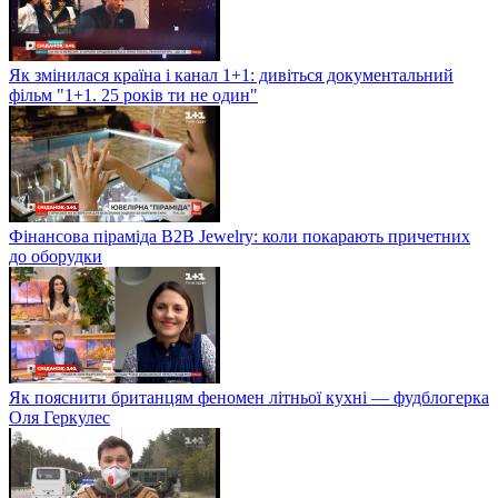
Як змінилася країна і канал 1+1: дивіться документальний
фільм "1+1. 25 років ти не один"
Фінансова піраміда B2B Jewelry: коли покарають причетних
до оборудки
Як пояснити британцям феномен літньої кухні — фудблогерка
Оля Геркулес