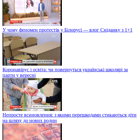
У чому феномен протестів у Білорусі — влог Сніданку з 1+1
Коронавірус і освіта: чи повернуться українські школярі за
парти у вересні
Непросте всиновлення: з якими перешкодами стикаються діти
на шляху до нових родин