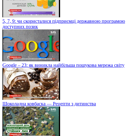
5, 7, 9: чи скористалися підприємці державною програмою
доступних позик
Google – 23: як виникла найбільша пошукова мережа світу
Шоколадна ковбаска — Рецепти з дитинства