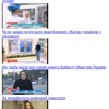
додому
Чи не зарано відпускати евакуйованих з Китаю українців з
обсервації
Що треба знати про членів нового Кабінету Міністрів України
Як дезінфікують київський транспорт