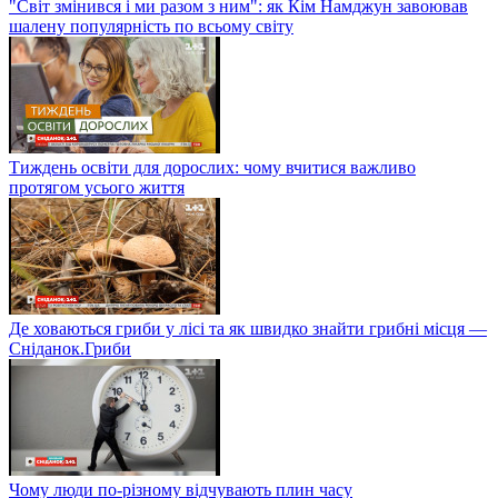
"Світ змінився і ми разом з ним": як Кім Намджун завоював
шалену популярність по всьому світу
Тиждень освіти для дорослих: чому вчитися важливо
протягом усього життя
Де ховаються гриби у лісі та як швидко знайти грибні місця —
Сніданок.Гриби
Чому люди по-різному відчувають плин часу