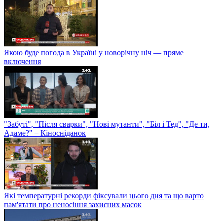
Якою буде погода в Україні у новорічну ніч — пряме
включення
"Забуті", "Після сварки", "Нові мутанти", "Біл і Тед", "Де ти,
Адаме?" – Кіносніданок
Які температурні рекорди фіксували цього дня та що варто
пам'ятати про неносіння захисних масок