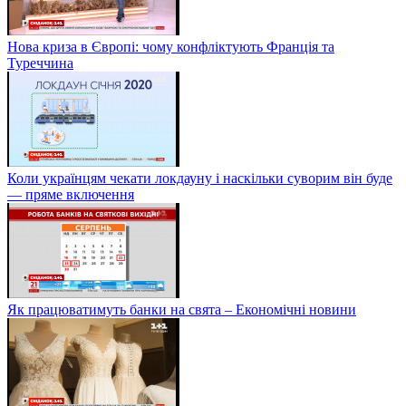
Нова криза в Європі: чому конфліктують Франція та
Туреччина
Коли українцям чекати локдауну і наскільки суворим він буде
— пряме включення
Як працюватимуть банки на свята – Економічні новини