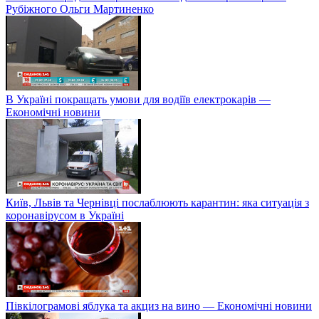
Рубіжного Ольги Мартиненко
В Україні покращать умови для водіїв електрокарів —
Економічні новини
Київ, Львів та Чернівці послаблюють карантин: яка ситуація з
коронавірусом в Україні
Півкілограмові яблука та акциз на вино — Економічні новини