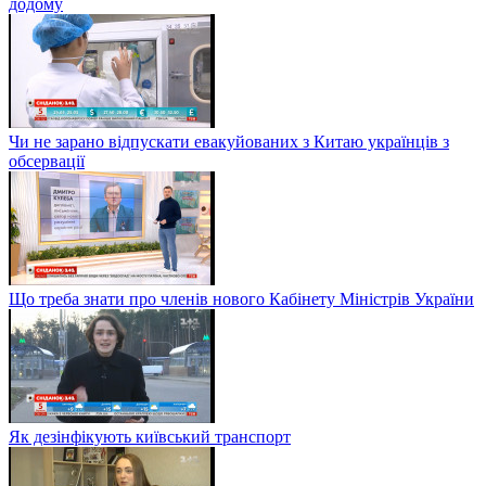
додому
Чи не зарано відпускати евакуйованих з Китаю українців з
обсервації
Що треба знати про членів нового Кабінету Міністрів України
Як дезінфікують київський транспорт