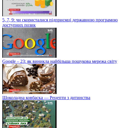
5, 7, 9: чи скористалися підприємці державною програмою
доступних позик
Google – 23: як виникла найбільша пошукова мережа світу
Шоколадна ковбаска — Рецепти з дитинства