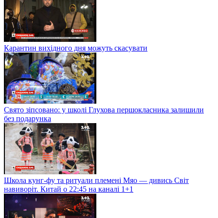
Карантин вихідного дня можуть скасувати
Свято зіпсовано: у школі Глухова першокласника залишили
без подарунка
Школа кунг-фу та ритуали племені Мяо — дивись Світ
навиворіт. Китай о 22:45 на каналі 1+1