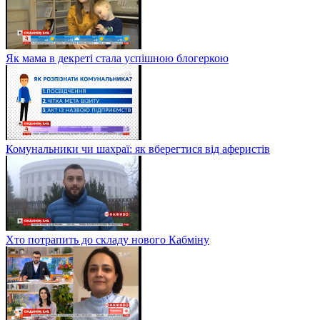
Як мама в декреті стала успішною блогеркою
Комунальники чи шахраї: як вберегтися від аферистів
Хто потрапить до складу нового Кабміну