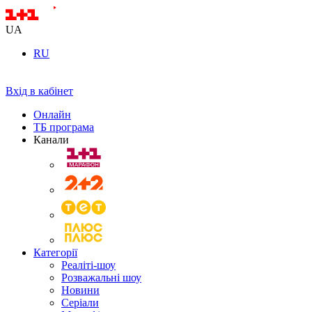
UA
RU
Вхід в кабінет
Онлайн
ТБ програма
Канали
Категорії
Реаліті-шоу
Розважальні шоу
Новини
Серіали