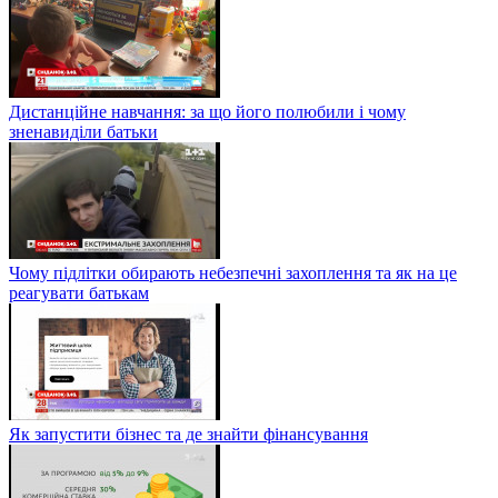
Дистанційне навчання: за що його полюбили і чому
зненавиділи батьки
Чому підлітки обирають небезпечні захоплення та як на це
реагувати батькам
Як запустити бізнес та де знайти фінансування