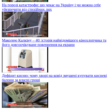
На порозі катастрофи: що чекає на Україну і чи можна себе
убезпечити від стихійних лих
Маколею Калкіну – 40: історія найвідомішого кінохлопчика та
його довгоочікуване повернення на екрани
Дефіцит кисню: чому хворі на ковід змушені купувати кисневі
балони за власні гроші