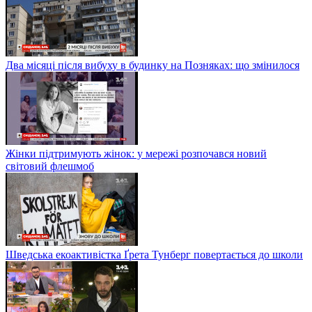
Два місяці після вибуху в будинку на Позняках: що змінилося
Жінки підтримують жінок: у мережі розпочався новий
світовий флешмоб
Шведська екоактивістка Ґрета Тунберг повертається до школи