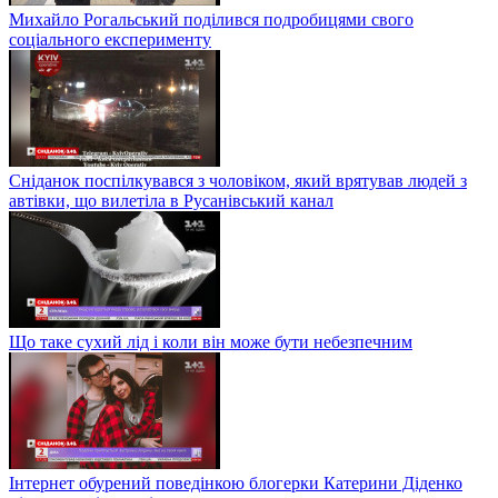
Михайло Рогальський поділився подробицями свого
соціального експерименту
Сніданок поспілкувався з чоловіком, який врятував людей з
автівки, що вилетіла в Русанівський канал
Що таке сухий лід і коли він може бути небезпечним
Інтернет обурений поведінкою блогерки Катерини Діденко