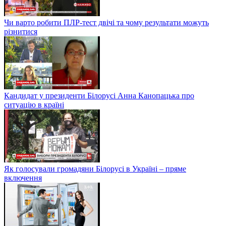
Чи варто робити ПЛР-тест двічі та чому результати можуть
різнитися
Кандидат у президенти Білорусі Анна Канопацька про
ситуацію в країні
Як голосували громадяни Білорусі в Україні – пряме
включення