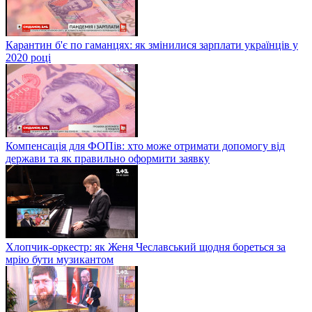
Карантин б'є по гаманцях: як змінилися зарплати українців у
2020 році
Компенсація для ФОПів: хто може отримати допомогу від
держави та як правильно оформити заявку
Хлопчик-оркестр: як Женя Чеславський щодня бореться за
мрію бути музикантом