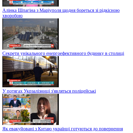
Алінка Шпагіна з Маріуполя щодня бореться зі рідкісною
хворобою
Секрети унікального енергоефективного будинку в столиці
У потягах Укрзалізниці з'являться поліцейські
Як евакуйовані з Китаю українці готуються до повернення