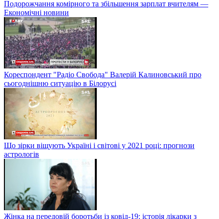
Подорожчання комірного та збільшення зарплат вчителям —
Економічні новини
Кореспондент "Радіо Свобода" Валерій Калиновський про
сьогоднішню ситуацію в Білорусі
Що зірки віщують Україні і світові у 2021 році: прогнози
астрологів
Жінка на передовій боротьби із ковід-19: історія лікарки з