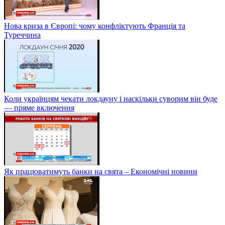
Нова криза в Європі: чому конфліктують Франція та
Туреччина
Коли українцям чекати локдауну і наскільки суворим він буде
— пряме включення
Як працюватимуть банки на свята – Економічні новини