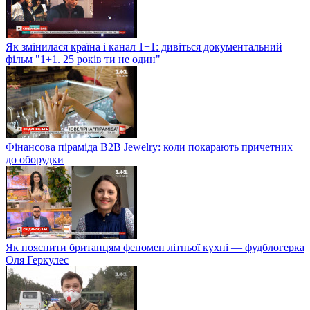
Як змінилася країна і канал 1+1: дивіться документальний
фільм "1+1. 25 років ти не один"
Фінансова піраміда B2B Jewelry: коли покарають причетних
до оборудки
Як пояснити британцям феномен літньої кухні — фудблогерка
Оля Геркулес