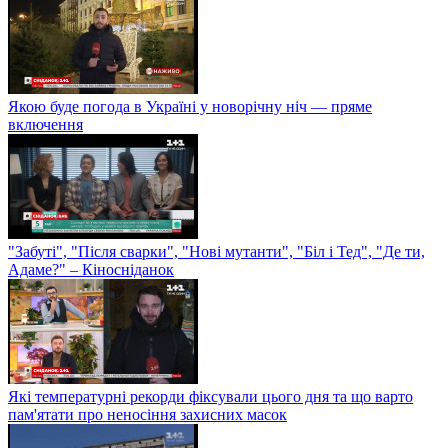
Якою буде погода в Україні у новорічну ніч — пряме
включення
"Забуті", "Після сварки", "Нові мутанти", "Біл і Тед", "Де ти,
Адаме?" – Кіносніданок
Які температурні рекорди фіксували цього дня та що варто
пам'ятати про неносіння захисних масок