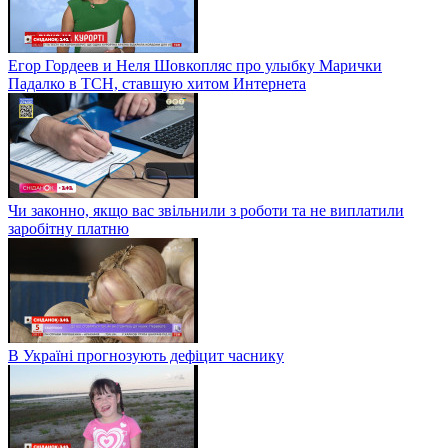
Егор Гордеев и Неля Шовкопляс про улыбку Марички
Падалко в ТСН, ставшую хитом Интернета
Чи законно, якщо вас звільнили з роботи та не виплатили
заробітну платню
В Україні прогнозують дефіцит часнику