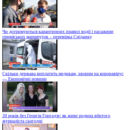
Чи дотримуються карантинних правил водії і пасажири
приміських маршруток – перевірка Сніданку
Скільки держава виплатить медикам, хворим на коронавірус
— Економічні новини
20 років без Георгія Гонгадзе: як живе родина вбитого
журналіста сьогодні