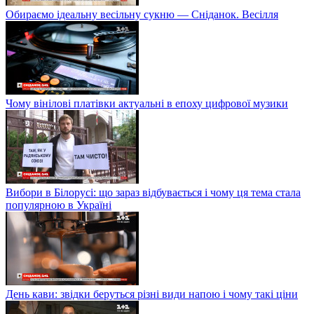
Обираємо ідеальну весільну сукню — Сніданок. Весілля
Чому вінілові платівки актуальні в епоху цифрової музики
Вибори в Білорусі: що зараз відбувається і чому ця тема стала
популярною в Україні
День кави: звідки беруться різні види напою і чому такі ціни