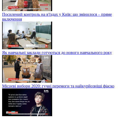
Посилений контроль на в'їздах у Київ: що змінилося – пряме
включення
Як навчальні заклади готуються до нового навчального року
Місцеві вибори 2020: гучні перемоги та найкурйозніші фіаско