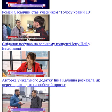
Роман Сасанчин став учасником "Голосу країни 10"
Сніданок побував на великому концерті Jerry Heil у
Василькові
Авторка унікального додатку Інна Калініна розказала, як
перетворила ідею на робочий проєкт