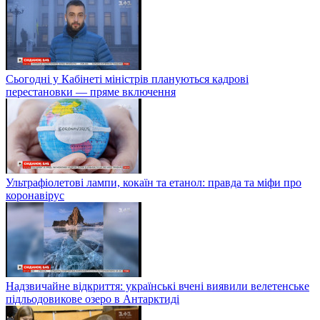
Сьогодні у Кабінеті міністрів плануються кадрові
перестановки — пряме включення
Ультрафіолетові лампи, кокаїн та етанол: правда та міфи про
коронавірус
Надзвичайне відкриття: українські вчені виявили велетенське
підльодовикове озеро в Антарктиді