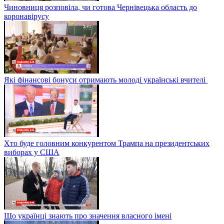
Чиновниця розповіла, чи готова Чернівецька область до
коронавірусу
Які фінансові бонуси отримають молоді українські вчителі
Хто буде головним конкурентом Трампа на президентських
виборах у США
Що українці знають про значення власного імені