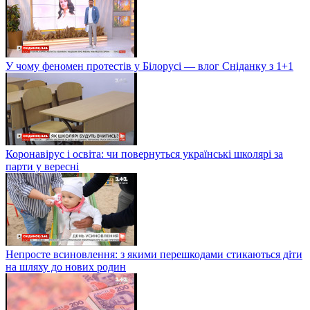
У чому феномен протестів у Білорусі — влог Сніданку з 1+1
Коронавірус і освіта: чи повернуться українські школярі за
парти у вересні
Непросте всиновлення: з якими перешкодами стикаються діти
на шляху до нових родин