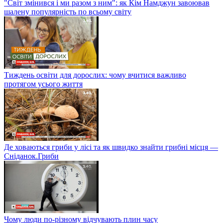
"Світ змінився і ми разом з ним": як Кім Намджун завоював
шалену популярність по всьому світу
Тиждень освіти для дорослих: чому вчитися важливо
протягом усього життя
Де ховаються гриби у лісі та як швидко знайти грибні місця —
Сніданок.Гриби
Чому люди по-різному відчувають плин часу