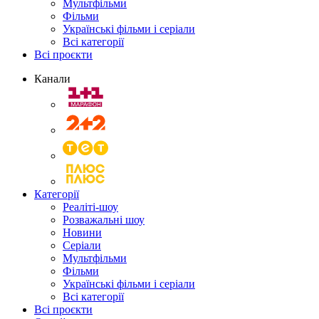
Мультфільми
Фільми
Українські фільми і серіали
Всі категорії
Всі проєкти
Канали
Категорії
Реаліті-шоу
Розважальні шоу
Новини
Серіали
Мультфільми
Фільми
Українські фільми і серіали
Всі категорії
Всі проєкти