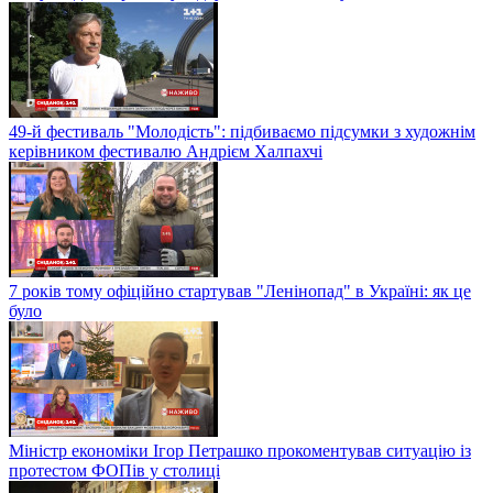
49-й фестиваль "Молодість": підбиваємо підсумки з художнім
керівником фестивалю Андрієм Халпахчі
7 років тому офіційно стартував "Ленінопад" в Україні: як це
було
Міністр економіки Ігор Петрашко прокоментував ситуацію із
протестом ФОПів у столиці