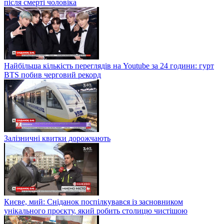
після смерті чоловіка
Найбільша кількість переглядів на Youtube за 24 години: гурт
BTS побив черговий рекорд
Залізничні квитки дорожчають
Києве, мий: Сніданок поспілкувався із засновником
унікального проєкту, який робить столицю чистішою