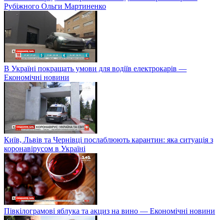
Рубіжного Ольги Мартиненко
В Україні покращать умови для водіїв електрокарів —
Економічні новини
Київ, Львів та Чернівці послаблюють карантин: яка ситуація з
коронавірусом в Україні
Півкілограмові яблука та акциз на вино — Економічні новини