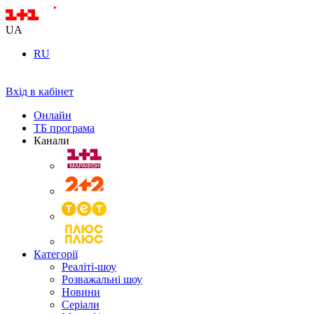
UA
RU
Вхід в кабінет
Онлайн
ТБ програма
Канали
Категорії
Реаліті-шоу
Розважальні шоу
Новини
Серіали