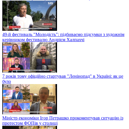
49-й фестиваль "Молодість": підбиваємо підсумки з художнім
керівником фестивалю Андрієм Халпахчі
7 років тому офіційно стартував "Ленінопад" в Україні: як це
було
Міністр економіки Ігор Петрашко прокоментував ситуацію із
протестом ФОПів у столиці