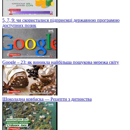
5, 7, 9: чи скористалися підприємці державною програмою
доступних позик
Google – 23: як виникла найбільша пошукова мережа світу
Шоколадна ковбаска — Рецепти з дитинства