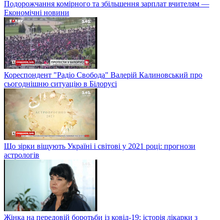
Подорожчання комірного та збільшення зарплат вчителям —
Економічні новини
Кореспондент "Радіо Свобода" Валерій Калиновський про
сьогоднішню ситуацію в Білорусі
Що зірки віщують Україні і світові у 2021 році: прогнози
астрологів
Жінка на передовій боротьби із ковід-19: історія лікарки з