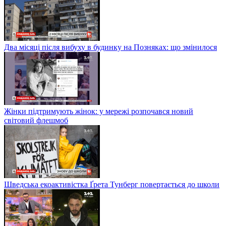
Два місяці після вибуху в будинку на Позняках: що змінилося
Жінки підтримують жінок: у мережі розпочався новий
світовий флешмоб
Шведська екоактивістка Ґрета Тунберг повертається до школи