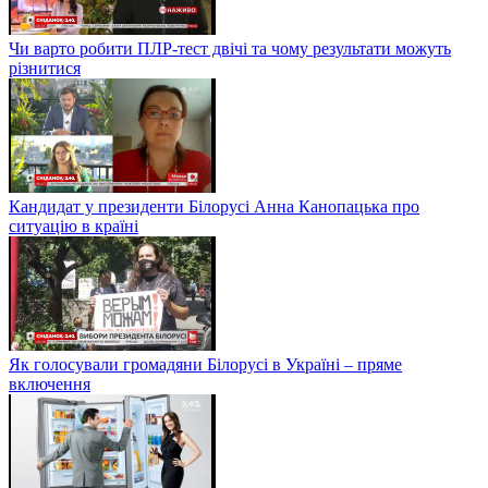
Чи варто робити ПЛР-тест двічі та чому результати можуть
різнитися
Кандидат у президенти Білорусі Анна Канопацька про
ситуацію в країні
Як голосували громадяни Білорусі в Україні – пряме
включення