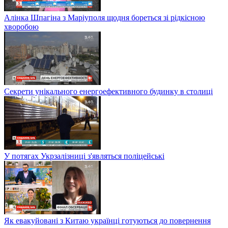
Алінка Шпагіна з Маріуполя щодня бореться зі рідкісною
хворобою
Секрети унікального енергоефективного будинку в столиці
У потягах Укрзалізниці з'являться поліцейські
Як евакуйовані з Китаю українці готуються до повернення