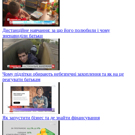
Дистанційне навчання: за що його полюбили і чому
зненавиділи батьки
Чому підлітки обирають небезпечні захоплення та як на це
реагувати батькам
Як запустити бізнес та де знайти фінансування