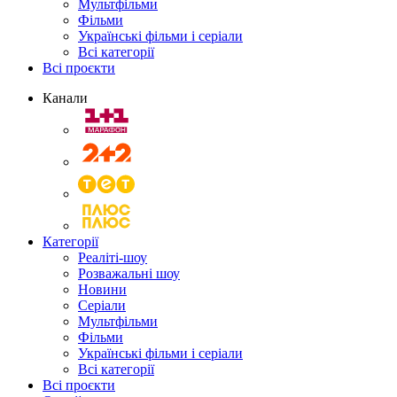
Мультфільми
Фільми
Українські фільми і серіали
Всі категорії
Всі проєкти
Канали
Категорії
Реаліті-шоу
Розважальні шоу
Новини
Серіали
Мультфільми
Фільми
Українські фільми і серіали
Всі категорії
Всі проєкти