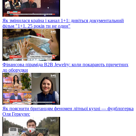
Як змінилася країна і канал 1+1: дивіться документальний
фільм "1+1. 25 років ти не один"
Фінансова піраміда B2B Jewelry: коли покарають причетних
до оборудки
Як пояснити британцям феномен літньої кухні — фудблогерка
Оля Геркулес