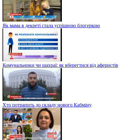
Як мама в декреті стала успішною блогеркою
Комунальники чи шахраї: як вберегтися від аферистів
Хто потрапить до складу нового Кабміну