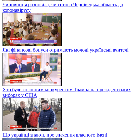
Чиновниця розповіла, чи готова Чернівецька область до
коронавірусу
Які фінансові бонуси отримають молоді українські вчителі
Хто буде головним конкурентом Трампа на президентських
виборах у США
Що українці знають про значення власного імені