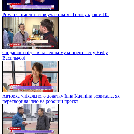
Роман Сасанчин став учасником "Голосу країни 10"
Сніданок побував на великому концерті Jerry Heil у
Василькові
Авторка унікального додатку Інна Калініна розказала, як
перетворила ідею на робочий проєкт