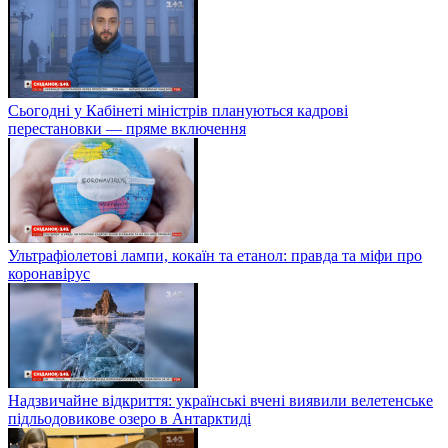
Сьогодні у Кабінеті міністрів плануються кадрові
перестановки — пряме включення
Ультрафіолетові лампи, кокаїн та етанол: правда та міфи про
коронавірус
Надзвичайне відкриття: українські вчені виявили велетенське
підльодовикове озеро в Антарктиді