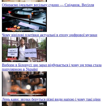
Обираємо ідеальну весільну сукню — Сніданок. Весілля
Чому вінілові платівки актуальні в епоху цифрової музики
Вибори в Білорусі: що зараз відбувається і чому ця тема стала
популярною в Україні
День кави: звідки беруться різні види напою і чому такі ціни