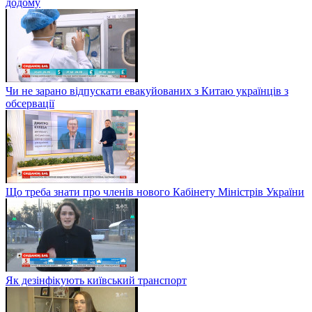
додому
Чи не зарано відпускати евакуйованих з Китаю українців з
обсервації
Що треба знати про членів нового Кабінету Міністрів України
Як дезінфікують київський транспорт