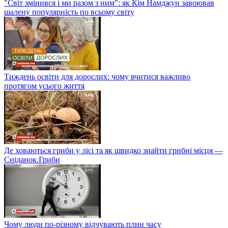
"Світ змінився і ми разом з ним": як Кім Намджун завоював
шалену популярність по всьому світу
Тиждень освіти для дорослих: чому вчитися важливо
протягом усього життя
Де ховаються гриби у лісі та як швидко знайти грибні місця —
Сніданок.Гриби
Чому люди по-різному відчувають плин часу