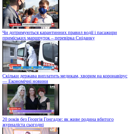
Чи дотримуються карантинних правил водії і пасажири
приміських маршруток – перевірка Сніданку
Скільки держава виплатить медикам, хворим на коронавірус
— Економічні новини
20 років без Георгія Гонгадзе: як живе родина вбитого
журналіста сьогодні