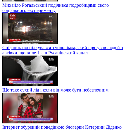
Михайло Рогальський поділився подробицями свого
соціального експерименту
Сніданок поспілкувався з чоловіком, який врятував людей з
автівки, що вилетіла в Русанівський канал
Що таке сухий лід і коли він може бути небезпечним
Інтернет обурений поведінкою блогерки Катерини Діденко