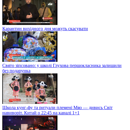
Карантин вихідного дня можуть скасувати
Свято зіпсовано: у школі Глухова першокласника залишили
без подарунка
Школа кунг-фу та ритуали племені Мяо — дивись Світ
навиворіт. Китай о 22:45 на каналі 1+1