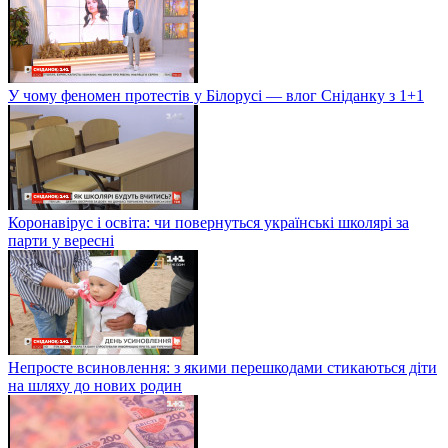
У чому феномен протестів у Білорусі — влог Сніданку з 1+1
Коронавірус і освіта: чи повернуться українські школярі за
парти у вересні
Непросте всиновлення: з якими перешкодами стикаються діти
на шляху до нових родин