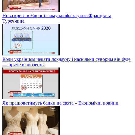
Нова криза в Європі: чому конфліктують Франція та
Туреччина
Коли українцям чекати локдауну і наскільки суворим він буде
— пряме включення
Як працюватимуть банки на свята – Економічні новини