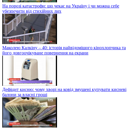
На порозі катастрофи: що чекає на Україну і чи можна себе
убезпечити від стихійних лих
Маколею Калкіну – 40: історія найвідомішого кінохлопчика та
його довгоочікуване повернення на екрани
Дефіцит кисню: чому хворі на ковід змушені купувати кисневі
балони за власні гроші