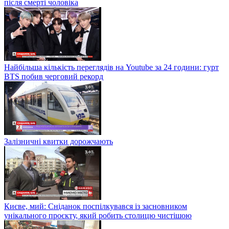
після смерті чоловіка
Найбільша кількість переглядів на Youtube за 24 години: гурт
BTS побив черговий рекорд
Залізничні квитки дорожчають
Києве, мий: Сніданок поспілкувався із засновником
унікального проєкту, який робить столицю чистішою