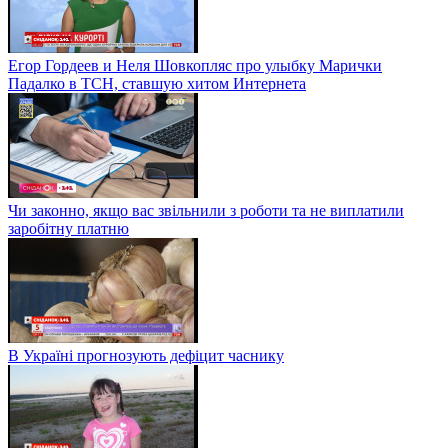
Егор Гордеев и Неля Шовкопляс про улыбку Марички
Падалко в ТСН, ставшую хитом Интернета
Чи законно, якщо вас звільнили з роботи та не виплатили
заробітну платню
В Україні прогнозують дефіцит часнику