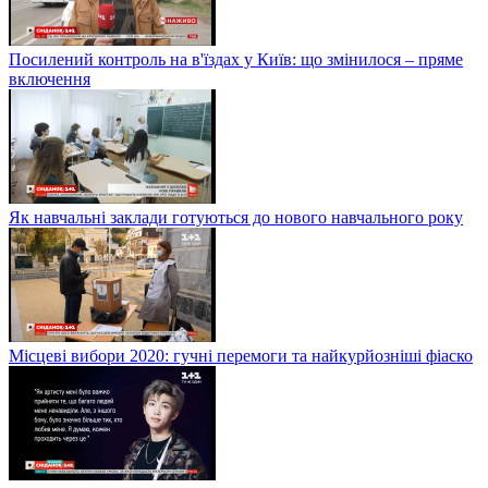
Посилений контроль на в'їздах у Київ: що змінилося – пряме
включення
Як навчальні заклади готуються до нового навчального року
Місцеві вибори 2020: гучні перемоги та найкурйозніші фіаско