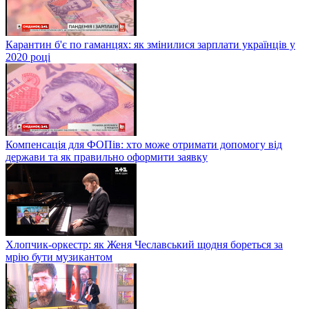
Карантин б'є по гаманцях: як змінилися зарплати українців у
2020 році
Компенсація для ФОПів: хто може отримати допомогу від
держави та як правильно оформити заявку
Хлопчик-оркестр: як Женя Чеславський щодня бореться за
мрію бути музикантом