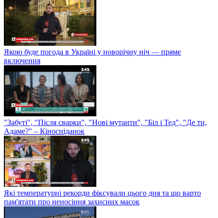
Якою буде погода в Україні у новорічну ніч — пряме
включення
"Забуті", "Після сварки", "Нові мутанти", "Біл і Тед", "Де ти,
Адаме?" – Кіносніданок
Які температурні рекорди фіксували цього дня та що варто
пам'ятати про неносіння захисних масок