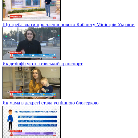
Що треба знати про членів нового Кабінету Міністрів України
Як дезінфікують київський транспорт
Як мама в декреті стала успішною блогеркою