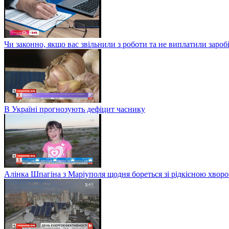
Чи законно, якщо вас звільнили з роботи та не виплатили заро
В Україні прогнозують дефіцит часнику
Алінка Шпагіна з Маріуполя щодня бореться зі рідкісною хвор