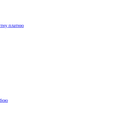
бітну платню
обою