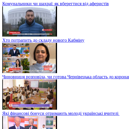
Комунальники чи шахраї: як вберегтися від аферистів
Хто потрапить до складу нового Кабміну
Чиновниця розповіла, чи готова Чернівецька область до корона
Які фінансові бонуси отримають молоді українські вчителі