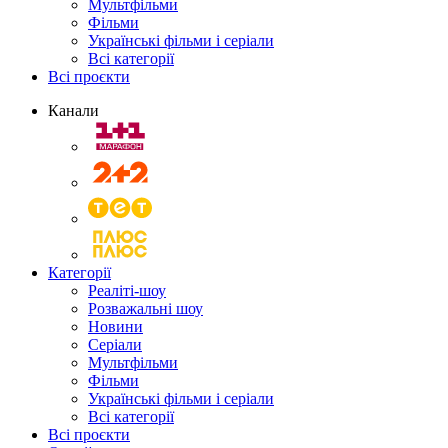
Мультфільми
Фільми
Українські фільми і серіали
Всі категорії
Всі проєкти
Канали
Категорії
Реаліті-шоу
Розважальні шоу
Новини
Серіали
Мультфільми
Фільми
Українські фільми і серіали
Всі категорії
Всі проєкти