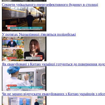
Секрети унікального енергоефективного будинку в столиці
У потягах Укрзалізниці з'являться поліцейські
Як евакуйовані з Китаю українці готуються до повернення дод
Чи не зарано відпускати евакуйованих з Китаю українців з обсе