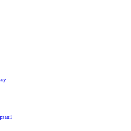
ому
рвації