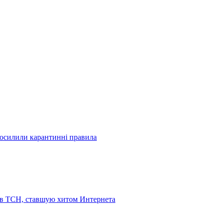
посилили карантинні правила
 в ТСН, ставшую хитом Интернета