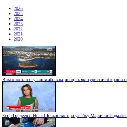
2026
2025
2024
2023
2022
2021
2020
Вимагають тестування або вакцинацію: які туристичні країни 
Егор Гордеев и Неля Шовкопляс про улыбку Марички Падалко