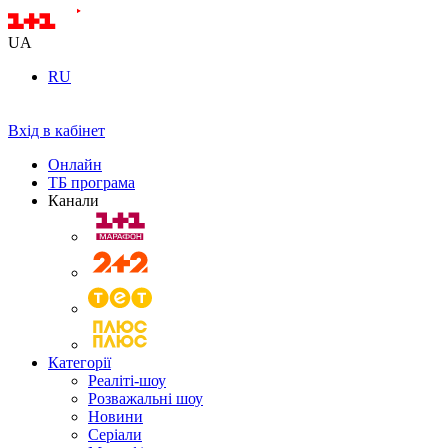
UA
RU
Вхід в кабінет
Онлайн
ТБ програма
Канали
Категорії
Реаліті-шоу
Розважальні шоу
Новини
Серіали