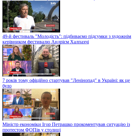
49-й фестиваль "Молодість": підбиваємо підсумки з художнім
керівником фестивалю Андрієм Халпахчі
7 років тому офіційно стартував "Ленінопад" в Україні: як це
було
Міністр економіки Ігор Петрашко прокоментував ситуацію із
протестом ФОПів у столиці