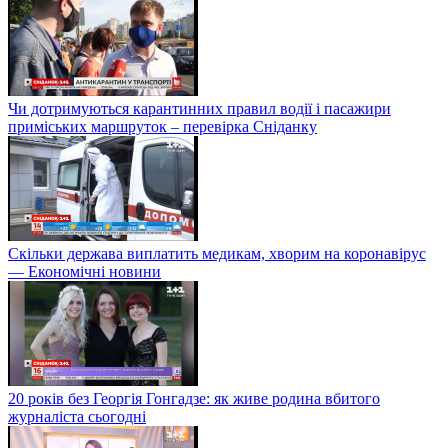
Чи дотримуються карантинних правил водії і пасажири
приміських маршруток – перевірка Сніданку
Скільки держава виплатить медикам, хворим на коронавірус
— Економічні новини
20 років без Георгія Гонгадзе: як живе родина вбитого
журналіста сьогодні