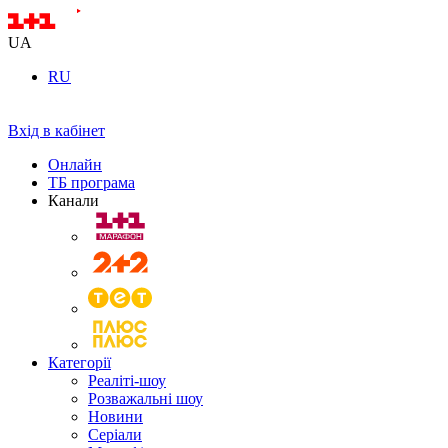
UA
RU
Вхід в кабінет
Онлайн
ТБ програма
Канали
Категорії
Реаліті-шоу
Розважальні шоу
Новини
Серіали