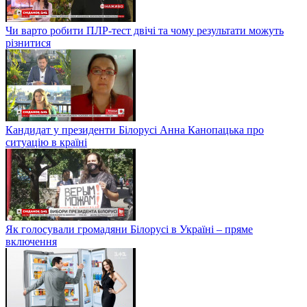
Чи варто робити ПЛР-тест двічі та чому результати можуть
різнитися
Кандидат у президенти Білорусі Анна Канопацька про
ситуацію в країні
Як голосували громадяни Білорусі в Україні – пряме
включення