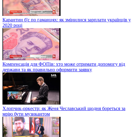
Карантин б'є по гаманцях: як змінилися зарплати українців у
2020 році
Компенсація для ФОПів: хто може отримати допомогу від
держави та як правильно оформити заявку
Хлопчик-оркестр: як Женя Чеславський щодня бореться за
мрію бути музикантом