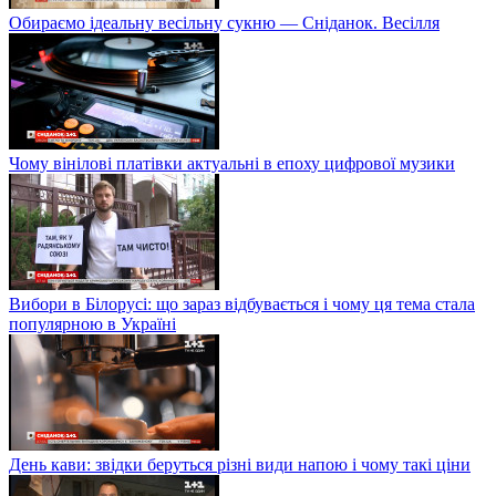
Обираємо ідеальну весільну сукню — Сніданок. Весілля
Чому вінілові платівки актуальні в епоху цифрової музики
Вибори в Білорусі: що зараз відбувається і чому ця тема стала
популярною в Україні
День кави: звідки беруться різні види напою і чому такі ціни