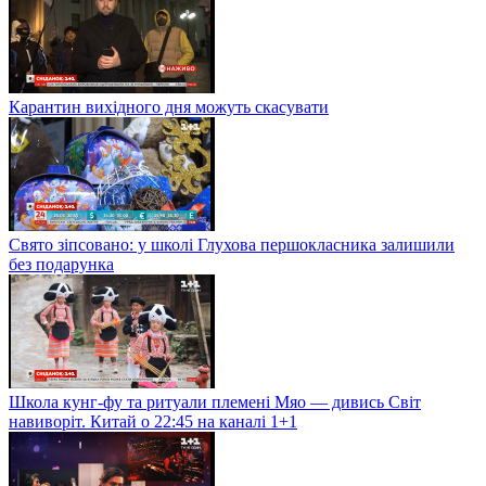
Карантин вихідного дня можуть скасувати
Свято зіпсовано: у школі Глухова першокласника залишили
без подарунка
Школа кунг-фу та ритуали племені Мяо — дивись Світ
навиворіт. Китай о 22:45 на каналі 1+1