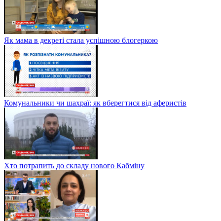
Як мама в декреті стала успішною блогеркою
Комунальники чи шахраї: як вберегтися від аферистів
Хто потрапить до складу нового Кабміну