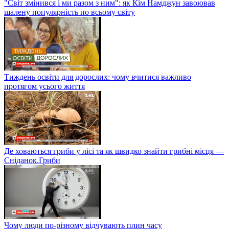
"Світ змінився і ми разом з ним": як Кім Намджун завоював
шалену популярність по всьому світу
Тиждень освіти для дорослих: чому вчитися важливо
протягом усього життя
Де ховаються гриби у лісі та як швидко знайти грибні місця —
Сніданок.Гриби
Чому люди по-різному відчувають плин часу