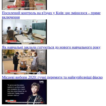
Посилений контроль на в'їздах у Київ: що змінилося – пряме
включення
Як навчальні заклади готуються до нового навчального року
Місцеві вибори 2020: гучні перемоги та найкурйозніші фіаско