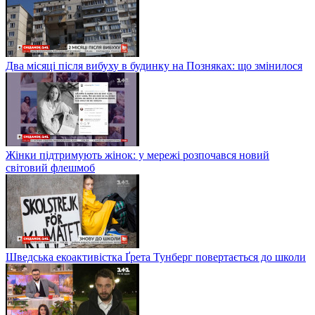
Два місяці після вибуху в будинку на Позняках: що змінилося
Жінки підтримують жінок: у мережі розпочався новий
світовий флешмоб
Шведська екоактивістка Ґрета Тунберг повертається до школи