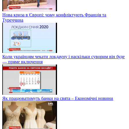
Нова криза в Європі: чому конфліктують Франція та
Туреччина
Коли українцям чекати локдауну і наскільки суворим він буде
— пряме включення
Як працюватимуть банки на свята – Економічні новини