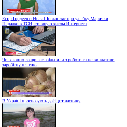
Егор Гордеев и Неля Шовкопляс про улыбку Марички
Падалко в ТСН, ставшую хитом Интернета
Чи законно, якщо вас звільнили з роботи та не виплатили
заробітну платню
В Україні прогнозують дефіцит часнику