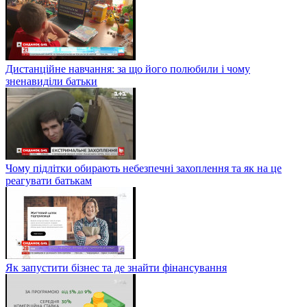
Дистанційне навчання: за що його полюбили і чому
зненавиділи батьки
Чому підлітки обирають небезпечні захоплення та як на це
реагувати батькам
Як запустити бізнес та де знайти фінансування