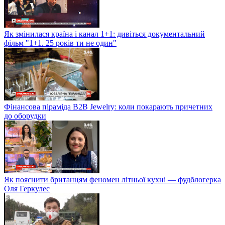
Як змінилася країна і канал 1+1: дивіться документальний
фільм "1+1. 25 років ти не один"
Фінансова піраміда B2B Jewelry: коли покарають причетних
до оборудки
Як пояснити британцям феномен літньої кухні — фудблогерка
Оля Геркулес