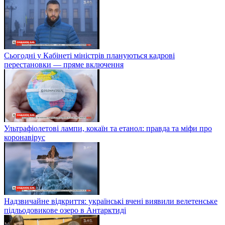
Сьогодні у Кабінеті міністрів плануються кадрові
перестановки — пряме включення
Ультрафіолетові лампи, кокаїн та етанол: правда та міфи про
коронавірус
Надзвичайне відкриття: українські вчені виявили велетенське
підльодовикове озеро в Антарктиді