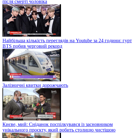
після смерті чоловіка
Найбільша кількість переглядів на Youtube за 24 години: гурт
BTS побив черговий рекорд
Залізничні квитки дорожчають
Києве, мий: Сніданок поспілкувався із засновником
унікального проєкту, який робить столицю чистішою