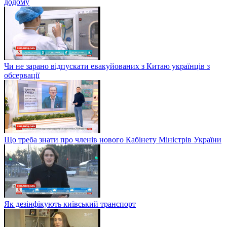
додому
Чи не зарано відпускати евакуйованих з Китаю українців з
обсервації
Що треба знати про членів нового Кабінету Міністрів України
Як дезінфікують київський транспорт