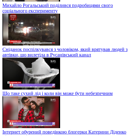
Михайло Рогальський поділився подробицями свого
соціального експерименту
Сніданок поспілкувався з чоловіком, який врятував людей з
автівки, що вилетіла в Русанівський канал
Що таке сухий лід і коли він може бути небезпечним
Інтернет обурений поведінкою блогерки Катерини Діденко