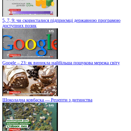
5, 7, 9: чи скористалися підприємці державною програмою
доступних позик
Google – 23: як виникла найбільша пошукова мережа світу
Шоколадна ковбаска — Рецепти з дитинства