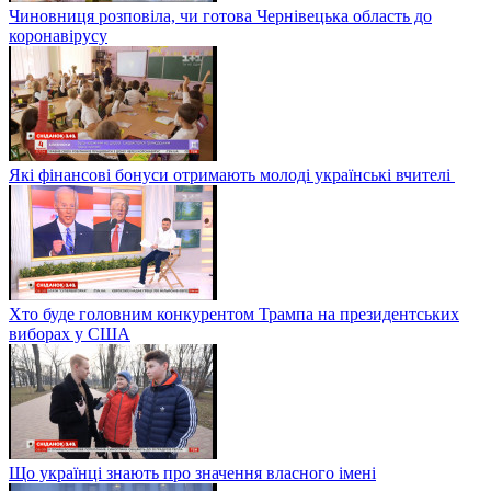
Чиновниця розповіла, чи готова Чернівецька область до
коронавірусу
Які фінансові бонуси отримають молоді українські вчителі
Хто буде головним конкурентом Трампа на президентських
виборах у США
Що українці знають про значення власного імені