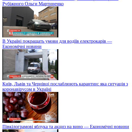
Рубіжного Ольги Мартиненко
В Україні покращать умови для водіїв електрокарів —
Економічні новини
Київ, Львів та Чернівці послаблюють карантин: яка ситуація з
коронавірусом в Україні
Півкілограмові яблука та акциз на вино — Економічні новини