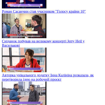
Роман Сасанчин став учасником "Голосу країни 10"
Сніданок побував на великому концерті Jerry Heil у
Василькові
Авторка унікального додатку Інна Калініна розказала, як
перетворила ідею на робочий проєкт