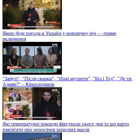
Якою буде погода в Україні у новорічну ніч — пряме
включення
"Забуті", "Після сварки", "Нові мутанти", "Біл і Тед", "Де ти,
Адаме?" – Кіносніданок
Які температурні рекорди фіксували цього дня та що варто
пам'ятати про неносіння захисних масок