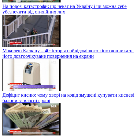
На порозі катастрофи: що чекає на Україну і чи можна себе
убезпечити від стихійних лих
Маколею Калкіну – 40: історія найвідомішого кінохлопчика та
його довгоочікуване повернення на екрани
Дефіцит кисню: чому хворі на ковід змушені купувати кисневі
балони за власні гроші