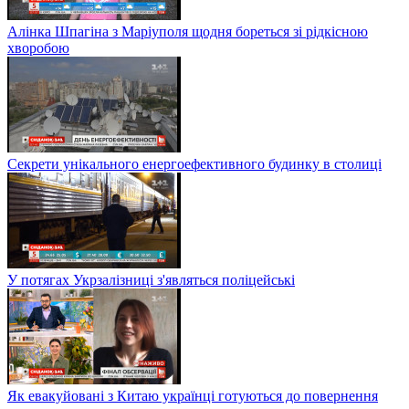
Алінка Шпагіна з Маріуполя щодня бореться зі рідкісною
хворобою
Секрети унікального енергоефективного будинку в столиці
У потягах Укрзалізниці з'являться поліцейські
Як евакуйовані з Китаю українці готуються до повернення