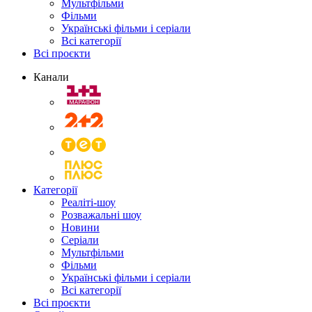
Мультфільми
Фільми
Українські фільми і серіали
Всі категорії
Всі проєкти
Канали
Категорії
Реаліті-шоу
Розважальні шоу
Новини
Серіали
Мультфільми
Фільми
Українські фільми і серіали
Всі категорії
Всі проєкти