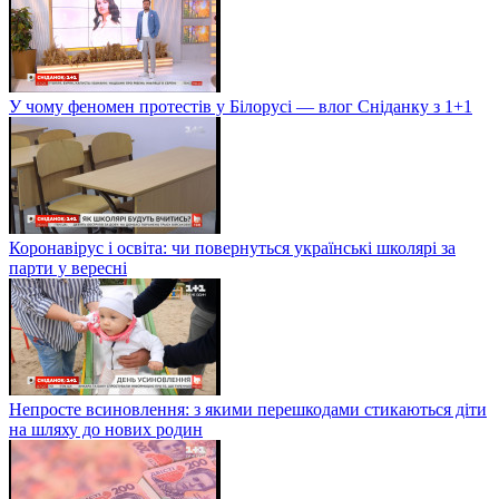
У чому феномен протестів у Білорусі — влог Сніданку з 1+1
Коронавірус і освіта: чи повернуться українські школярі за
парти у вересні
Непросте всиновлення: з якими перешкодами стикаються діти
на шляху до нових родин