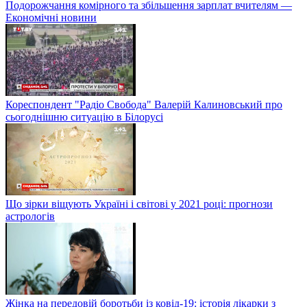
Подорожчання комірного та збільшення зарплат вчителям —
Економічні новини
Кореспондент "Радіо Свобода" Валерій Калиновський про
сьогоднішню ситуацію в Білорусі
Що зірки віщують Україні і світові у 2021 році: прогнози
астрологів
Жінка на передовій боротьби із ковід-19: історія лікарки з