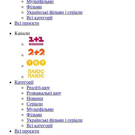
Мультфільми
Фільми
Українські фільми і серіали
Всі категорії
Всі проєкти
Канали
Категорії
Реаліті-шоу
Розважальні шоу
Новини
Серіали
Мультфільми
Фільми
Українські фільми і серіали
Всі категорії
Всі проєкти