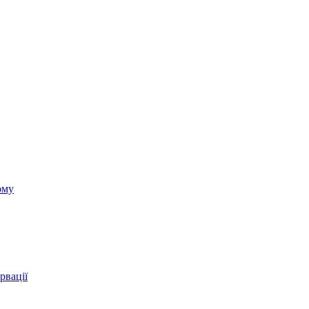
ому
рвації