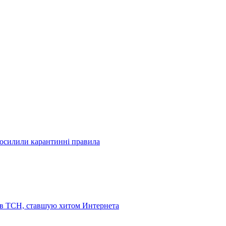
посилили карантинні правила
 в ТСН, ставшую хитом Интернета