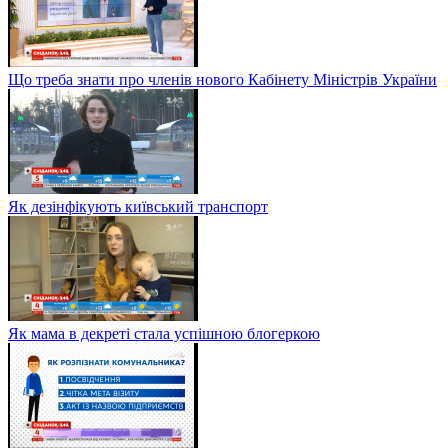
Що треба знати про членів нового Кабінету Міністрів України
Як дезінфікують київський транспорт
Як мама в декреті стала успішною блогеркою