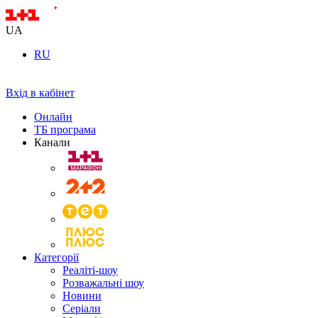
UA
RU
Вхід в кабінет
Онлайн
ТБ програма
Канали
Категорії
Реаліті-шоу
Розважальні шоу
Новини
Серіали