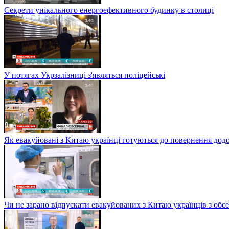
Секрети унікального енергоефективного будинку в столиці
У потягах Укрзалізниці з'являться поліцейські
Як евакуйовані з Китаю українці готуються до повернення дод
Чи не зарано відпускати евакуйованих з Китаю українців з обсе