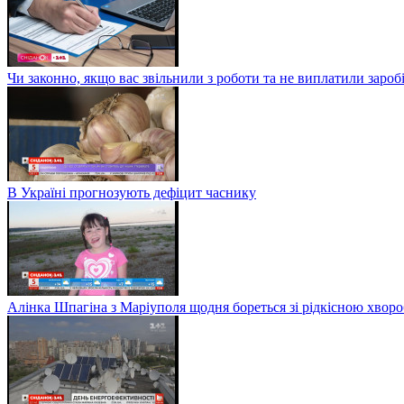
Чи законно, якщо вас звільнили з роботи та не виплатили заро
В Україні прогнозують дефіцит часнику
Алінка Шпагіна з Маріуполя щодня бореться зі рідкісною хвор