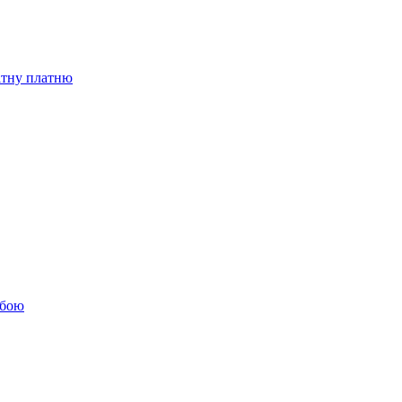
бітну платню
обою