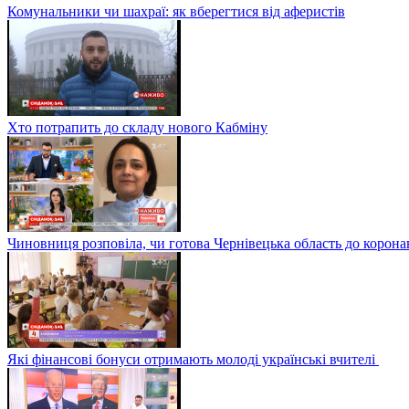
Комунальники чи шахраї: як вберегтися від аферистів
Хто потрапить до складу нового Кабміну
Чиновниця розповіла, чи готова Чернівецька область до корона
Які фінансові бонуси отримають молоді українські вчителі