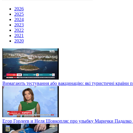
2026
2025
2024
2023
2022
2021
2020
Вимагають тестування або вакцинацію: які туристичні країни 
Егор Гордеев и Неля Шовкопляс про улыбку Марички Падалко