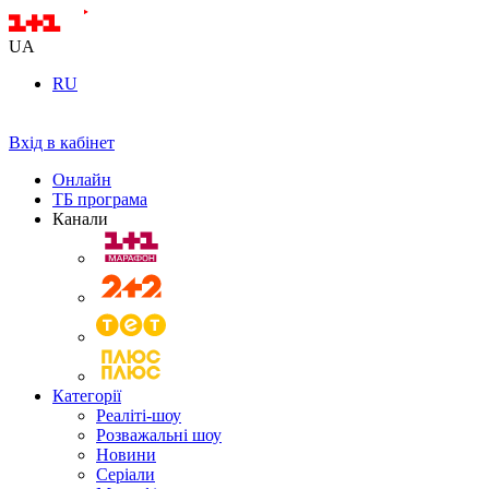
UA
RU
Вхід в кабінет
Онлайн
ТБ програма
Канали
Категорії
Реаліті-шоу
Розважальні шоу
Новини
Серіали