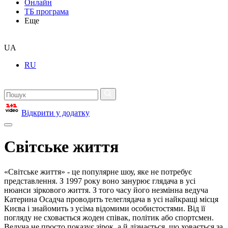
Онлайн
ТБ програма
Еще
UA
RU
Відкрити у додатку
Світське життя
«Світське життя» - це популярне шоу, яке не потребує
представлення. З 1997 року воно занурює глядача в усі
нюанси зіркового життя. З того часу його незмінна ведуча
Катерина Осадча проводить телеглядача в усі найкращі місця
Києва і знайомить з усіма відомими особистостями. Від її
погляду не сховається жоден співак, політик або спортсмен.
Ведуча не просто показує зірок, а й дізнається, що ховається за