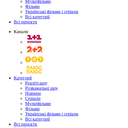
Мультфільми
Фільми
Українські фільми і серіали
Всі категорії
Всі проєкти
Канали
Категорії
Реаліті-шоу
Розважальні шоу
Новини
Серіали
Мультфільми
Фільми
Українські фільми і серіали
Всі категорії
Всі проєкти