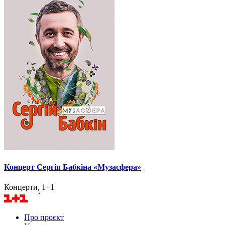
Концерт Сергія Бабкіна «Музасфера»
Концерти, 1+1
Про проєкт