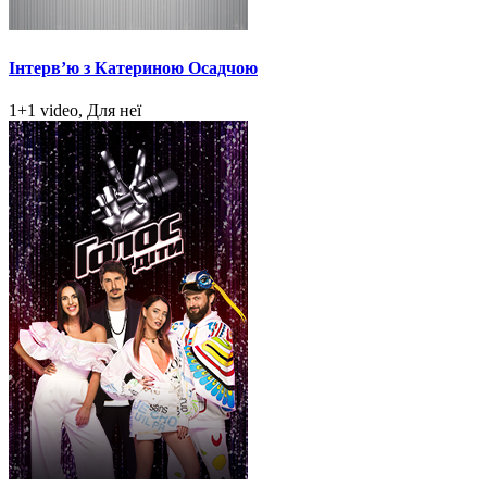
Інтерв’ю з Катериною Осадчою
1+1 video, Для неї