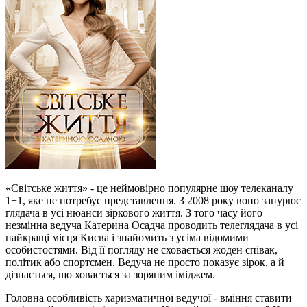
«Світське життя» - це неймовірно популярне шоу телеканалу
1+1, яке не потребує представлення. З 2008 року воно занурює
глядача в усі нюанси зіркового життя. З того часу його
незмінна ведуча Катерина Осадча проводить телеглядача в усі
найкращі місця Києва і знайомить з усіма відомими
особистостями. Від її погляду не сховається жоден співак,
політик або спортсмен. Ведуча не просто показує зірок, а й
дізнається, що ховається за зоряним іміджем.
Головна особливість харизматичної ведучої - вміння ставити