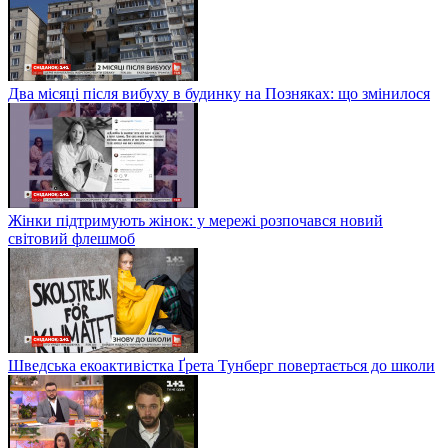
Два місяці після вибуху в будинку на Позняках: що змінилося
Жінки підтримують жінок: у мережі розпочався новий
світовий флешмоб
Шведська екоактивістка Ґрета Тунберг повертається до школи