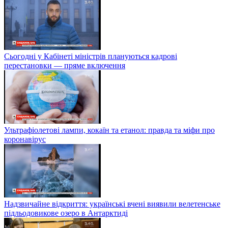
Сьогодні у Кабінеті міністрів плануються кадрові
перестановки — пряме включення
Ультрафіолетові лампи, кокаїн та етанол: правда та міфи про
коронавірус
Надзвичайне відкриття: українські вчені виявили велетенське
підльодовикове озеро в Антарктиді