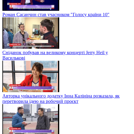
Роман Сасанчин став учасником "Голосу країни 10"
Сніданок побував на великому концерті Jerry Heil у
Василькові
Авторка унікального додатку Інна Калініна розказала, як
перетворила ідею на робочий проєкт