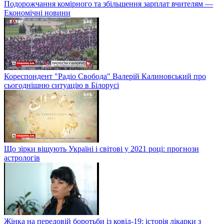
Подорожчання комірного та збільшення зарплат вчителям —
Економічні новини
Кореспондент "Радіо Свобода" Валерій Калиновський про
сьогоднішню ситуацію в Білорусі
Що зірки віщують Україні і світові у 2021 році: прогнози
астрологів
Жінка на передовій боротьби із ковід-19: історія лікарки з