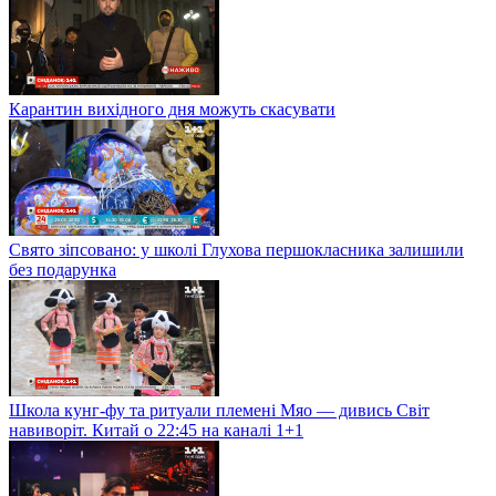
Карантин вихідного дня можуть скасувати
Свято зіпсовано: у школі Глухова першокласника залишили
без подарунка
Школа кунг-фу та ритуали племені Мяо — дивись Світ
навиворіт. Китай о 22:45 на каналі 1+1