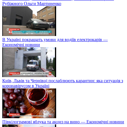
Рубіжного Ольги Мартиненко
В Україні покращать умови для водіїв електрокарів —
Економічні новини
Київ, Львів та Чернівці послаблюють карантин: яка ситуація з
коронавірусом в Україні
Півкілограмові яблука та акциз на вино — Економічні новини