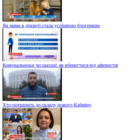
Як мама в декреті стала успішною блогеркою
Комунальники чи шахраї: як вберегтися від аферистів
Хто потрапить до складу нового Кабміну