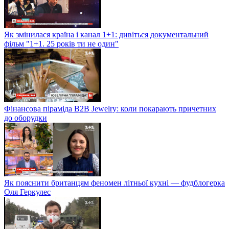
Як змінилася країна і канал 1+1: дивіться документальний
фільм "1+1. 25 років ти не один"
Фінансова піраміда B2B Jewelry: коли покарають причетних
до оборудки
Як пояснити британцям феномен літньої кухні — фудблогерка
Оля Геркулес