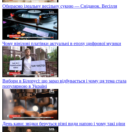
Обираємо ідеальну весільну сукню — Сніданок. Весілля
Чому вінілові платівки актуальні в епоху цифрової музики
Вибори в Білорусі: що зараз відбувається і чому ця тема стала
популярною в Україні
День кави: звідки беруться різні види напою і чому такі ціни