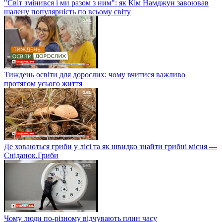
"Світ змінився і ми разом з ним": як Кім Намджун завоював
шалену популярність по всьому світу
Тиждень освіти для дорослих: чому вчитися важливо
протягом усього життя
Де ховаються гриби у лісі та як швидко знайти грибні місця —
Сніданок.Гриби
Чому люди по-різному відчувають плин часу