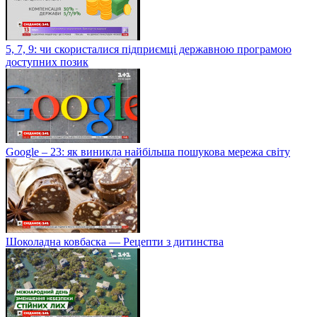
5, 7, 9: чи скористалися підприємці державною програмою
доступних позик
Google – 23: як виникла найбільша пошукова мережа світу
Шоколадна ковбаска — Рецепти з дитинства