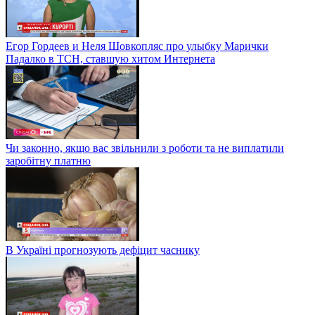
Егор Гордеев и Неля Шовкопляс про улыбку Марички
Падалко в ТСН, ставшую хитом Интернета
Чи законно, якщо вас звільнили з роботи та не виплатили
заробітну платню
В Україні прогнозують дефіцит часнику