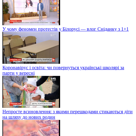
У чому феномен протестів у Білорусі — влог Сніданку з 1+1
Коронавірус і освіта: чи повернуться українські школярі за
парти у вересні
Непросте всиновлення: з якими перешкодами стикаються діти
на шляху до нових родин