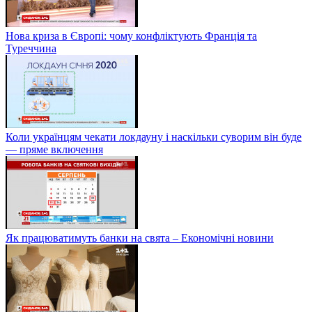
Нова криза в Європі: чому конфліктують Франція та
Туреччина
Коли українцям чекати локдауну і наскільки суворим він буде
— пряме включення
Як працюватимуть банки на свята – Економічні новини