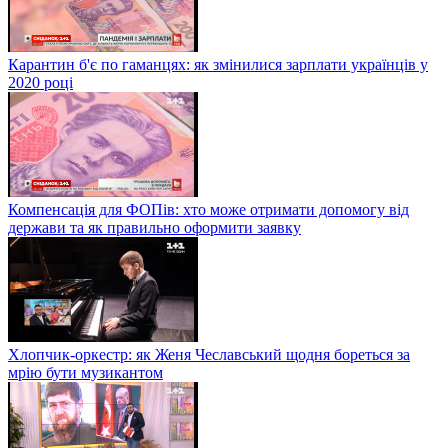
Карантин б'є по гаманцях: як змінилися зарплати українців у
2020 році
Компенсація для ФОПів: хто може отримати допомогу від
держави та як правильно оформити заявку
Хлопчик-оркестр: як Женя Чеславський щодня бореться за
мрію бути музикантом