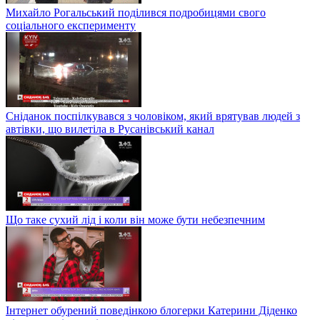
Михайло Рогальський поділився подробицями свого
соціального експерименту
Сніданок поспілкувався з чоловіком, який врятував людей з
автівки, що вилетіла в Русанівський канал
Що таке сухий лід і коли він може бути небезпечним
Інтернет обурений поведінкою блогерки Катерини Діденко