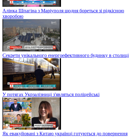
Алінка Шпагіна з Маріуполя щодня бореться зі рідкісною
хворобою
Секрети унікального енергоефективного будинку в столиці
У потягах Укрзалізниці з'являться поліцейські
Як евакуйовані з Китаю українці готуються до повернення