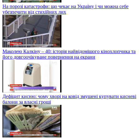
На порозі катастрофи: що чекає на Україну і чи можна себе
убезпечити від стихійних лих
Маколею Калкіну – 40: історія найвідомішого кінохлопчика та
його довгоочікуване повернення на екрани
Дефіцит кисню: чому хворі на ковід змушені купувати кисневі
балони за власні гроші