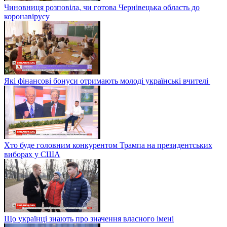
Чиновниця розповіла, чи готова Чернівецька область до
коронавірусу
Які фінансові бонуси отримають молоді українські вчителі
Хто буде головним конкурентом Трампа на президентських
виборах у США
Що українці знають про значення власного імені