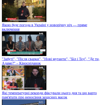
Якою буде погода в Україні у новорічну ніч — пряме
включення
"Забуті", "Після сварки", "Нові мутанти", "Біл і Тед", "Де ти,
Адаме?" – Кіносніданок
Які температурні рекорди фіксували цього дня та що варто
пам'ятати про неносіння захисних масок