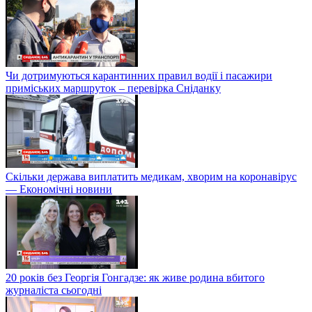
Чи дотримуються карантинних правил водії і пасажири
приміських маршруток – перевірка Сніданку
Скільки держава виплатить медикам, хворим на коронавірус
— Економічні новини
20 років без Георгія Гонгадзе: як живе родина вбитого
журналіста сьогодні