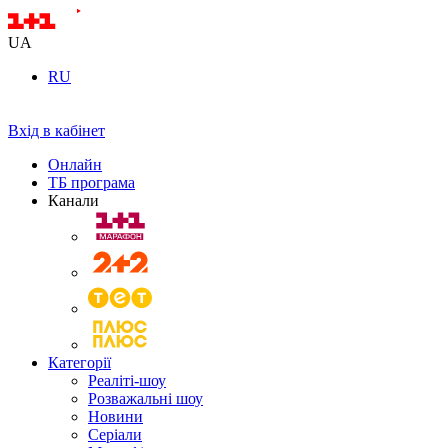
UA
RU
Вхід в кабінет
Онлайн
ТБ програма
Канали
Категорії
Реаліті-шоу
Розважальні шоу
Новини
Серіали