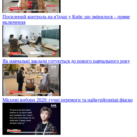
Посилений контроль на в'їздах у Київ: що змінилося – пряме
включення
Як навчальні заклади готуються до нового навчального року
Місцеві вибори 2020: гучні перемоги та найкурйозніші фіаско