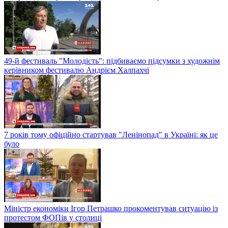
49-й фестиваль "Молодість": підбиваємо підсумки з художнім
керівником фестивалю Андрієм Халпахчі
7 років тому офіційно стартував "Ленінопад" в Україні: як це
було
Міністр економіки Ігор Петрашко прокоментував ситуацію із
протестом ФОПів у столиці