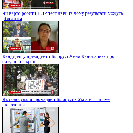
Чи варто робити ПЛР-тест двічі та чому результати можуть
різнитися
Кандидат у президенти Білорусі Анна Канопацька про
ситуацію в країні
Як голосували громадяни Білорусі в Україні – пряме
включення