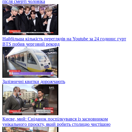
після смерті чоловіка
Найбільша кількість переглядів на Youtube за 24 години: гурт
BTS побив черговий рекорд
Залізничні квитки дорожчають
Києве, мий: Сніданок поспілкувався із засновником
унікального проєкту, який робить столицю чистішою