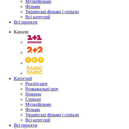
Мультфільми
Фільми
Українські фільми і серіали
Всі категорії
Всі проєкти
Канали
Категорії
Реаліті-шоу
Розважальні шоу
Новини
Серіали
Мультфільми
Фільми
Українські фільми і серіали
Всі категорії
Всі проєкти