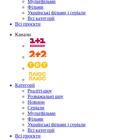
Мультфільми
Фільми
Українські фільми і серіали
Всі категорії
Всі проєкти
Канали
Категорії
Реаліті-шоу
Розважальні шоу
Новини
Серіали
Мультфільми
Фільми
Українські фільми і серіали
Всі категорії
Всі проєкти