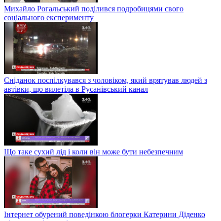
Михайло Рогальський поділився подробицями свого
соціального експерименту
Сніданок поспілкувався з чоловіком, який врятував людей з
автівки, що вилетіла в Русанівський канал
Що таке сухий лід і коли він може бути небезпечним
Інтернет обурений поведінкою блогерки Катерини Діденко