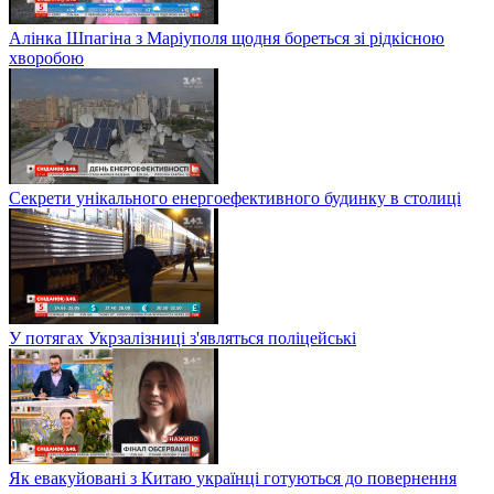
Алінка Шпагіна з Маріуполя щодня бореться зі рідкісною
хворобою
Секрети унікального енергоефективного будинку в столиці
У потягах Укрзалізниці з'являться поліцейські
Як евакуйовані з Китаю українці готуються до повернення