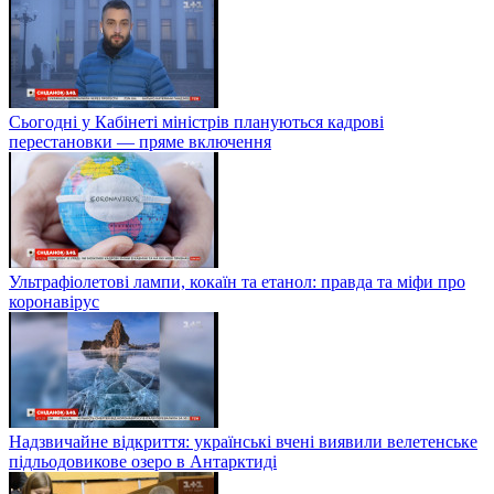
Сьогодні у Кабінеті міністрів плануються кадрові
перестановки — пряме включення
Ультрафіолетові лампи, кокаїн та етанол: правда та міфи про
коронавірус
Надзвичайне відкриття: українські вчені виявили велетенське
підльодовикове озеро в Антарктиді