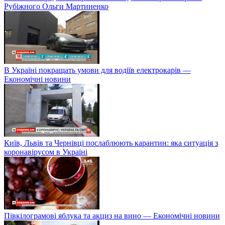
Рубіжного Ольги Мартиненко
В Україні покращать умови для водіїв електрокарів —
Економічні новини
Київ, Львів та Чернівці послаблюють карантин: яка ситуація з
коронавірусом в Україні
Півкілограмові яблука та акциз на вино — Економічні новини