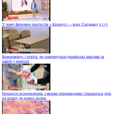
У чому феномен протестів у Білорусі — влог Сніданку з 1+1
Коронавірус і освіта: чи повернуться українські школярі за
парти у вересні
Непросте всиновлення: з якими перешкодами стикаються діти
на шляху до нових родин