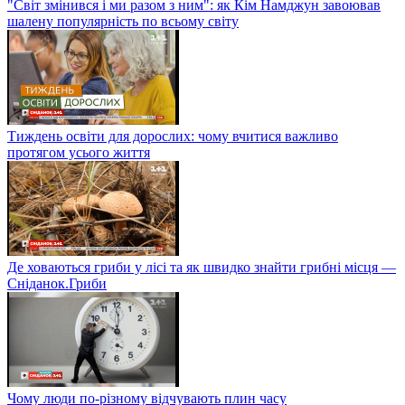
"Світ змінився і ми разом з ним": як Кім Намджун завоював
шалену популярність по всьому світу
Тиждень освіти для дорослих: чому вчитися важливо
протягом усього життя
Де ховаються гриби у лісі та як швидко знайти грибні місця —
Сніданок.Гриби
Чому люди по-різному відчувають плин часу