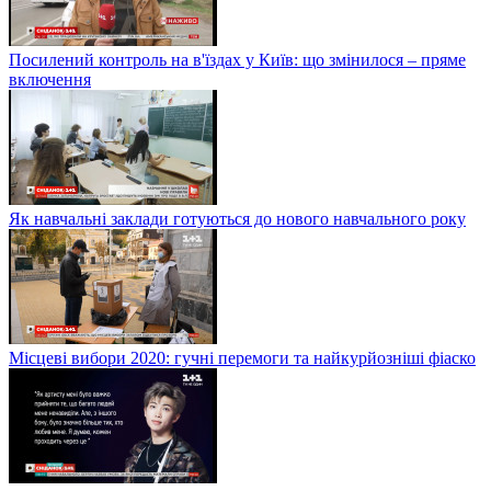
Посилений контроль на в'їздах у Київ: що змінилося – пряме
включення
Як навчальні заклади готуються до нового навчального року
Місцеві вибори 2020: гучні перемоги та найкурйозніші фіаско