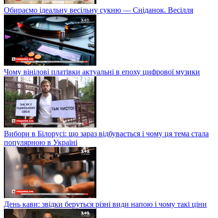
Обираємо ідеальну весільну сукню — Сніданок. Весілля
Чому вінілові платівки актуальні в епоху цифрової музики
Вибори в Білорусі: що зараз відбувається і чому ця тема стала
популярною в Україні
День кави: звідки беруться різні види напою і чому такі ціни