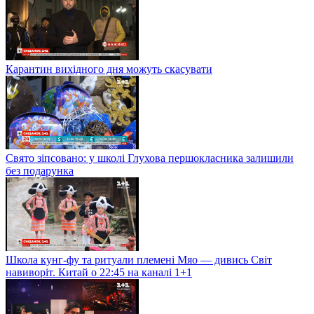
Карантин вихідного дня можуть скасувати
Свято зіпсовано: у школі Глухова першокласника залишили
без подарунка
Школа кунг-фу та ритуали племені Мяо — дивись Світ
навиворіт. Китай о 22:45 на каналі 1+1