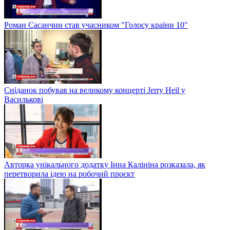
Роман Сасанчин став учасником "Голосу країни 10"
Сніданок побував на великому концерті Jerry Heil у
Василькові
Авторка унікального додатку Інна Калініна розказала, як
перетворила ідею на робочий проєкт