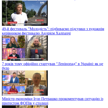
49-й фестиваль "Молодість": підбиваємо підсумки з художнім
керівником фестивалю Андрієм Халпахчі
7 років тому офіційно стартував "Ленінопад" в Україні: як це
було
Міністр економіки Ігор Петрашко прокоментував ситуацію із
протестом ФОПів у столиці