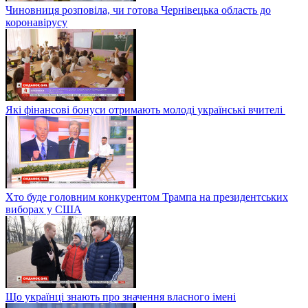
Чиновниця розповіла, чи готова Чернівецька область до
коронавірусу
Які фінансові бонуси отримають молоді українські вчителі
Хто буде головним конкурентом Трампа на президентських
виборах у США
Що українці знають про значення власного імені