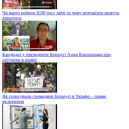
Чи варто робити ПЛР-тест двічі та чому результати можуть
різнитися
Кандидат у президенти Білорусі Анна Канопацька про
ситуацію в країні
Як голосували громадяни Білорусі в Україні – пряме
включення