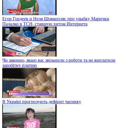
Егор Гордеев и Неля Шовкопляс про улыбку Марички
Падалко в ТСН, ставшую хитом Интернета
Чи законно, якщо вас звільнили з роботи та не виплатили
заробітну платню
В Україні прогнозують дефіцит часнику