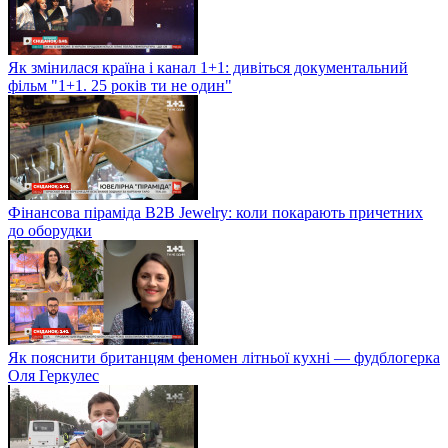
Як змінилася країна і канал 1+1: дивіться документальний
фільм "1+1. 25 років ти не один"
Фінансова піраміда B2B Jewelry: коли покарають причетних
до оборудки
Як пояснити британцям феномен літньої кухні — фудблогерка
Оля Геркулес