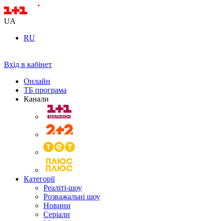
UA
RU
Вхід в кабінет
Онлайн
ТБ програма
Канали
Категорії
Реаліті-шоу
Розважальні шоу
Новини
Серіали