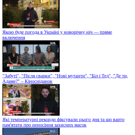
Якою буде погода в Україні у новорічну ніч — пряме
включення
"Забуті", "Після сварки", "Нові мутанти", "Біл і Тед", "Де ти,
Адаме?" – Кіносніданок
Які температурні рекорди фіксували цього дня та що варто
пам'ятати про неносіння захисних масок