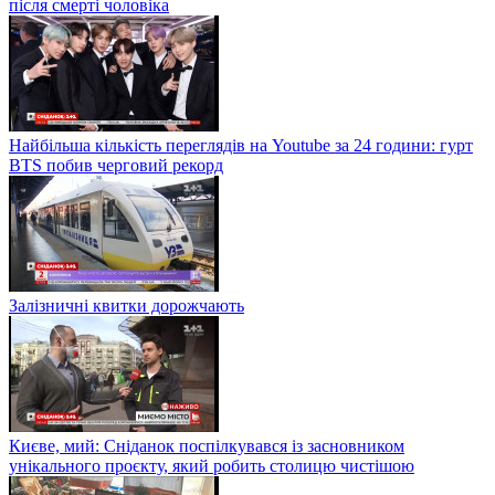
після смерті чоловіка
Найбільша кількість переглядів на Youtube за 24 години: гурт
BTS побив черговий рекорд
Залізничні квитки дорожчають
Києве, мий: Сніданок поспілкувався із засновником
унікального проєкту, який робить столицю чистішою