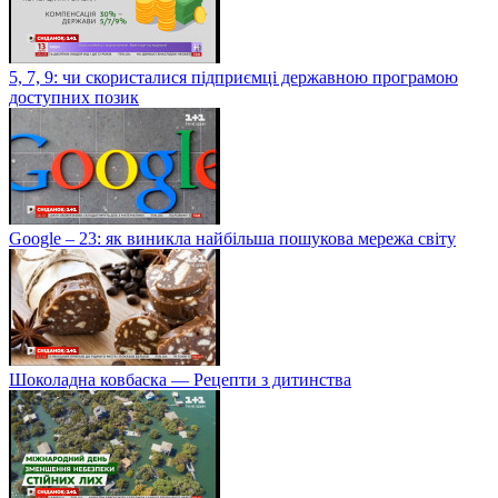
5, 7, 9: чи скористалися підприємці державною програмою
доступних позик
Google – 23: як виникла найбільша пошукова мережа світу
Шоколадна ковбаска — Рецепти з дитинства