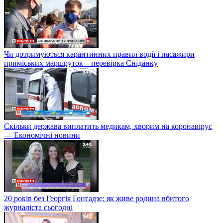
Чи дотримуються карантинних правил водії і пасажири
приміських маршруток – перевірка Сніданку
Скільки держава виплатить медикам, хворим на коронавірус
— Економічні новини
20 років без Георгія Гонгадзе: як живе родина вбитого
журналіста сьогодні