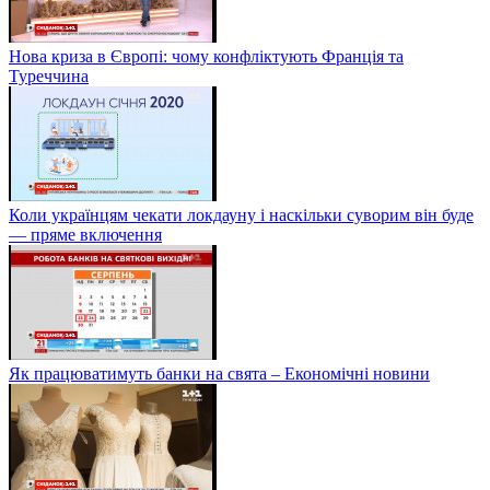
Нова криза в Європі: чому конфліктують Франція та
Туреччина
Коли українцям чекати локдауну і наскільки суворим він буде
— пряме включення
Як працюватимуть банки на свята – Економічні новини