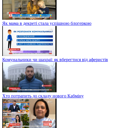
Як мама в декреті стала успішною блогеркою
Комунальники чи шахраї: як вберегтися від аферистів
Хто потрапить до складу нового Кабміну