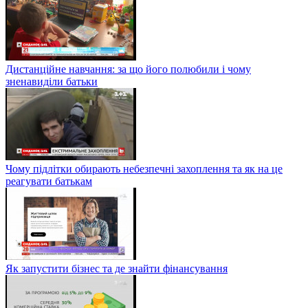
Дистанційне навчання: за що його полюбили і чому
зненавиділи батьки
Чому підлітки обирають небезпечні захоплення та як на це
реагувати батькам
Як запустити бізнес та де знайти фінансування