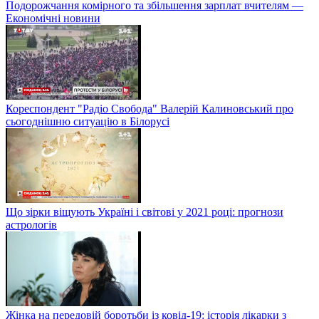
Подорожчання комірного та збільшення зарплат вчителям —
Економічні новини
Кореспондент "Радіо Свобода" Валерій Калиновський про
сьогоднішню ситуацію в Білорусі
Що зірки віщують Україні і світові у 2021 році: прогнози
астрологів
Жінка на передовій боротьби із ковід-19: історія лікарки з