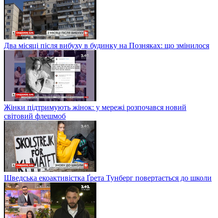
Два місяці після вибуху в будинку на Позняках: що змінилося
Жінки підтримують жінок: у мережі розпочався новий
світовий флешмоб
Шведська екоактивістка Ґрета Тунберг повертається до школи