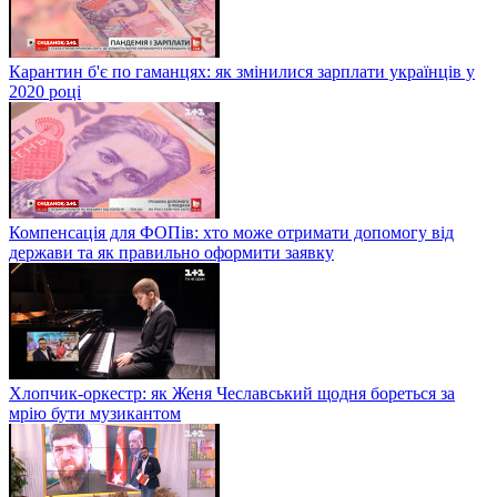
Карантин б'є по гаманцях: як змінилися зарплати українців у
2020 році
Компенсація для ФОПів: хто може отримати допомогу від
держави та як правильно оформити заявку
Хлопчик-оркестр: як Женя Чеславський щодня бореться за
мрію бути музикантом