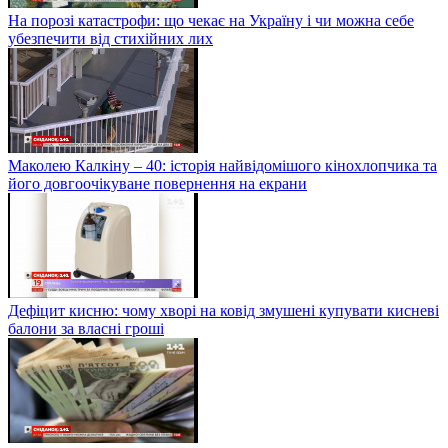
На порозі катастрофи: що чекає на Україну і чи можна себе
убезпечити від стихійних лих
Маколею Калкіну – 40: історія найвідомішого кінохлопчика та
його довгоочікуване повернення на екрани
Дефіцит кисню: чому хворі на ковід змушені купувати кисневі
балони за власні гроші