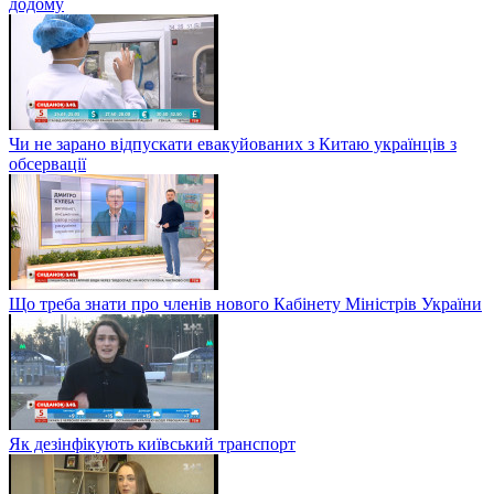
додому
Чи не зарано відпускати евакуйованих з Китаю українців з
обсервації
Що треба знати про членів нового Кабінету Міністрів України
Як дезінфікують київський транспорт