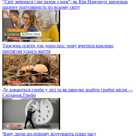
"Світ змінився і ми разом з ним": як Кім Намджун завоював
шалену популярність по всьому світу
Тиждень освіти для дорослих: чому вчитися важливо
протягом усього життя
Де ховаються гриби у лісі та як швидко знайти грибні місця —
Сніданок.Гриби
Чому люди по-різному відчувають плин часу