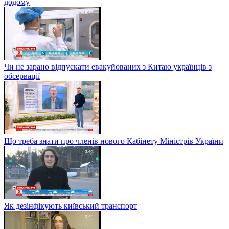
додому
Чи не зарано відпускати евакуйованих з Китаю українців з
обсервації
Що треба знати про членів нового Кабінету Міністрів України
Як дезінфікують київський транспорт