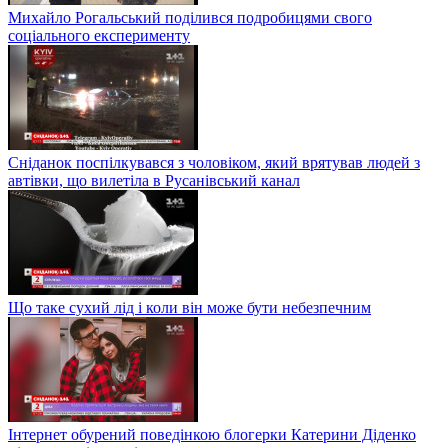
Михайло Рогальський поділився подробицями свого
соціального експерименту
Сніданок поспілкувався з чоловіком, який врятував людей з
автівки, що вилетіла в Русанівський канал
Що таке сухий лід і коли він може бути небезпечним
Інтернет обурений поведінкою блогерки Катерини Діденко