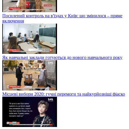
Посилений контроль на в'їздах у Київ: що змінилося – пряме
включення
Як навчальні заклади готуються до нового навчального року
Місцеві вибори 2020: гучні перемоги та найкурйозніші фіаско