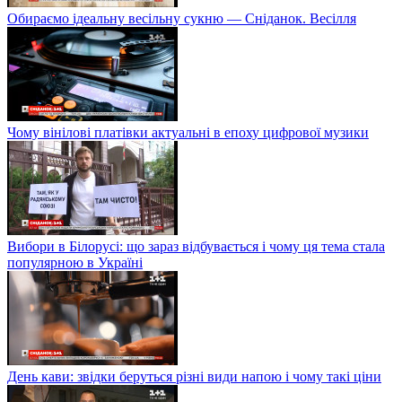
Обираємо ідеальну весільну сукню — Сніданок. Весілля
Чому вінілові платівки актуальні в епоху цифрової музики
Вибори в Білорусі: що зараз відбувається і чому ця тема стала
популярною в Україні
День кави: звідки беруться різні види напою і чому такі ціни