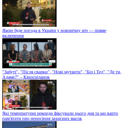
Якою буде погода в Україні у новорічну ніч — пряме
включення
"Забуті", "Після сварки", "Нові мутанти", "Біл і Тед", "Де ти,
Адаме?" – Кіносніданок
Які температурні рекорди фіксували цього дня та що варто
пам'ятати про неносіння захисних масок