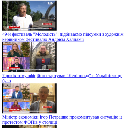
49-й фестиваль "Молодість": підбиваємо підсумки з художнім
керівником фестивалю Андрієм Халпахчі
7 років тому офіційно стартував "Ленінопад" в Україні: як це
було
Міністр економіки Ігор Петрашко прокоментував ситуацію із
протестом ФОПів у столиці