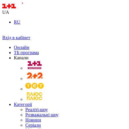
UA
RU
Вхід в кабінет
Онлайн
ТБ програма
Канали
Категорії
Реаліті-шоу
Розважальні шоу
Новини
Серіали