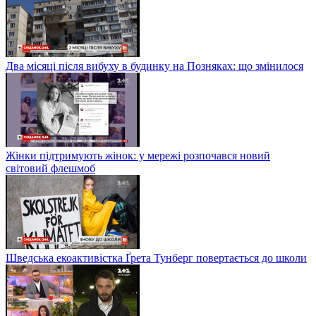
Два місяці після вибуху в будинку на Позняках: що змінилося
Жінки підтримують жінок: у мережі розпочався новий
світовий флешмоб
Шведська екоактивістка Ґрета Тунберг повертається до школи