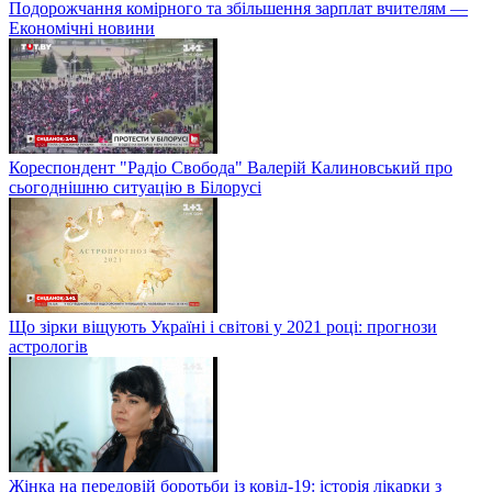
Подорожчання комірного та збільшення зарплат вчителям —
Економічні новини
Кореспондент "Радіо Свобода" Валерій Калиновський про
сьогоднішню ситуацію в Білорусі
Що зірки віщують Україні і світові у 2021 році: прогнози
астрологів
Жінка на передовій боротьби із ковід-19: історія лікарки з