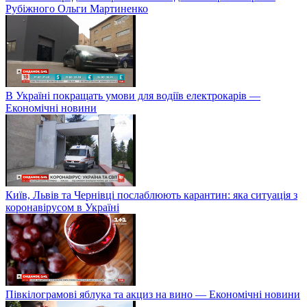
Рубіжного Ольги Мартиненко
В Україні покращать умови для водіїв електрокарів —
Економічні новини
Київ, Львів та Чернівці послаблюють карантин: яка ситуація з
коронавірусом в Україні
Півкілограмові яблука та акциз на вино — Економічні новини