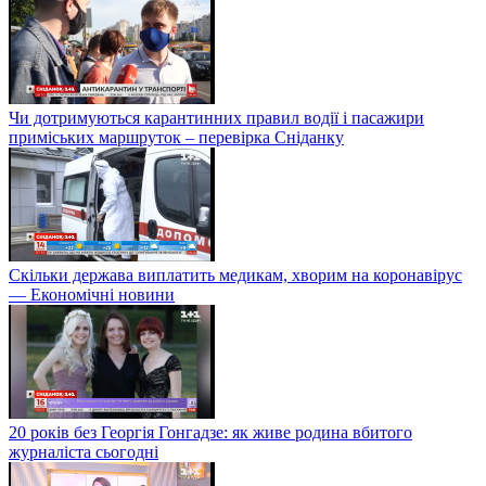
Чи дотримуються карантинних правил водії і пасажири
приміських маршруток – перевірка Сніданку
Скільки держава виплатить медикам, хворим на коронавірус
— Економічні новини
20 років без Георгія Гонгадзе: як живе родина вбитого
журналіста сьогодні