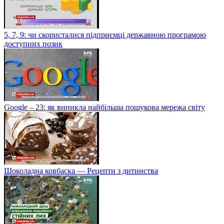
5, 7, 9: чи скористалися підприємці державною програмою
доступних позик
Google – 23: як виникла найбільша пошукова мережа світу
Шоколадна ковбаска — Рецепти з дитинства