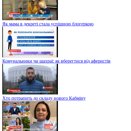
Як мама в декреті стала успішною блогеркою
Комунальники чи шахраї: як вберегтися від аферистів
Хто потрапить до складу нового Кабміну