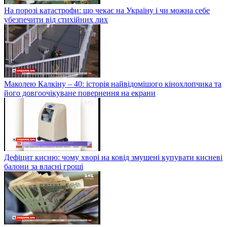
На порозі катастрофи: що чекає на Україну і чи можна себе
убезпечити від стихійних лих
Маколею Калкіну – 40: історія найвідомішого кінохлопчика та
його довгоочікуване повернення на екрани
Дефіцит кисню: чому хворі на ковід змушені купувати кисневі
балони за власні гроші