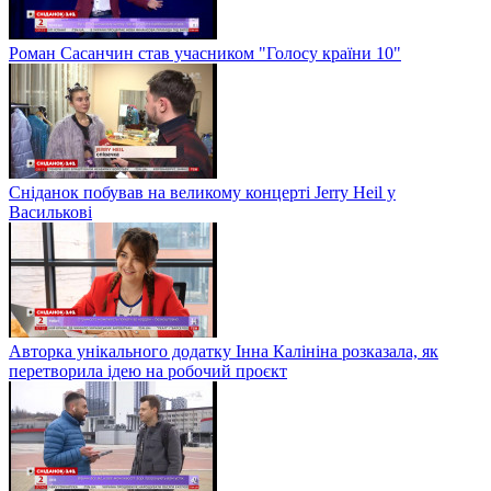
Роман Сасанчин став учасником "Голосу країни 10"
Сніданок побував на великому концерті Jerry Heil у
Василькові
Авторка унікального додатку Інна Калініна розказала, як
перетворила ідею на робочий проєкт