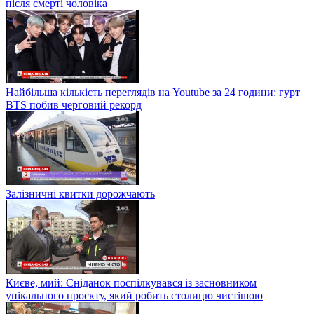
після смерті чоловіка
Найбільша кількість переглядів на Youtube за 24 години: гурт
BTS побив черговий рекорд
Залізничні квитки дорожчають
Києве, мий: Сніданок поспілкувався із засновником
унікального проєкту, який робить столицю чистішою