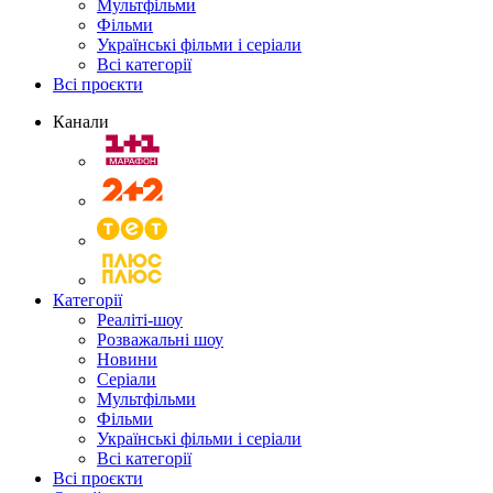
Мультфільми
Фільми
Українські фільми і серіали
Всі категорії
Всі проєкти
Канали
Категорії
Реаліті-шоу
Розважальні шоу
Новини
Серіали
Мультфільми
Фільми
Українські фільми і серіали
Всі категорії
Всі проєкти