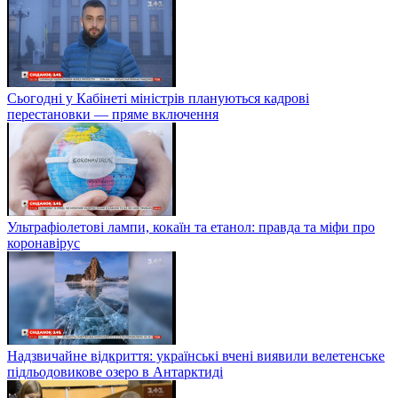
Сьогодні у Кабінеті міністрів плануються кадрові
перестановки — пряме включення
Ультрафіолетові лампи, кокаїн та етанол: правда та міфи про
коронавірус
Надзвичайне відкриття: українські вчені виявили велетенське
підльодовикове озеро в Антарктиді