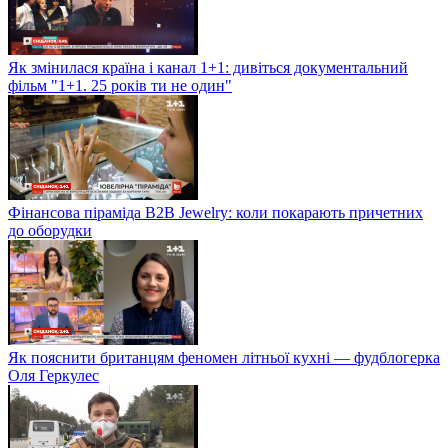
Як змінилася країна і канал 1+1: дивіться документальний
фільм "1+1. 25 років ти не один"
Фінансова піраміда B2B Jewelry: коли покарають причетних
до оборудки
Як пояснити британцям феномен літньої кухні — фудблогерка
Оля Геркулес