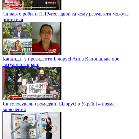
Чи варто робити ПЛР-тест двічі та чому результати можуть
різнитися
Кандидат у президенти Білорусі Анна Канопацька про
ситуацію в країні
Як голосували громадяни Білорусі в Україні – пряме
включення