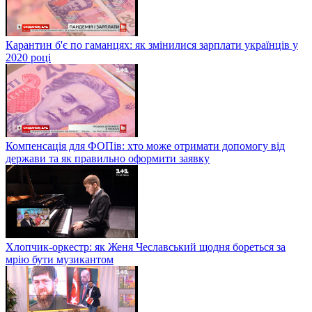
Карантин б'є по гаманцях: як змінилися зарплати українців у
2020 році
Компенсація для ФОПів: хто може отримати допомогу від
держави та як правильно оформити заявку
Хлопчик-оркестр: як Женя Чеславський щодня бореться за
мрію бути музикантом