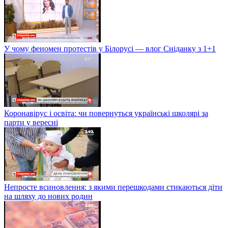
У чому феномен протестів у Білорусі — влог Сніданку з 1+1
Коронавірус і освіта: чи повернуться українські школярі за
парти у вересні
Непросте всиновлення: з якими перешкодами стикаються діти
на шляху до нових родин