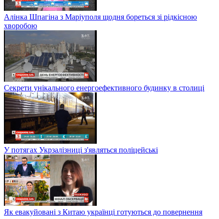
Алінка Шпагіна з Маріуполя щодня бореться зі рідкісною
хворобою
Секрети унікального енергоефективного будинку в столиці
У потягах Укрзалізниці з'являться поліцейські
Як евакуйовані з Китаю українці готуються до повернення