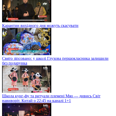
Карантин вихідного дня можуть скасувати
Свято зіпсовано: у школі Глухова першокласника залишили
без подарунка
Школа кунг-фу та ритуали племені Мяо — дивись Світ
навиворіт. Китай о 22:45 на каналі 1+1