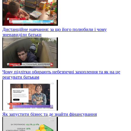
Дистанційне навчання: за що його полюбили і чому
зненавиділи батьки
Чому підлітки обирають небезпечні захоплення та як на це
реагувати батькам
Як запустити бізнес та де знайти фінансування