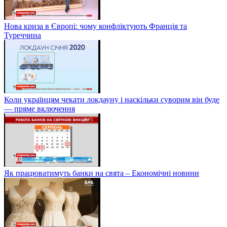
Нова криза в Європі: чому конфліктують Франція та
Туреччина
Коли українцям чекати локдауну і наскільки суворим він буде
— пряме включення
Як працюватимуть банки на свята – Економічні новини