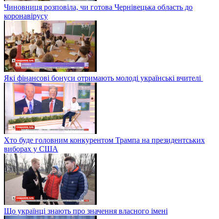
Чиновниця розповіла, чи готова Чернівецька область до
коронавірусу
Які фінансові бонуси отримають молоді українські вчителі
Хто буде головним конкурентом Трампа на президентських
виборах у США
Що українці знають про значення власного імені