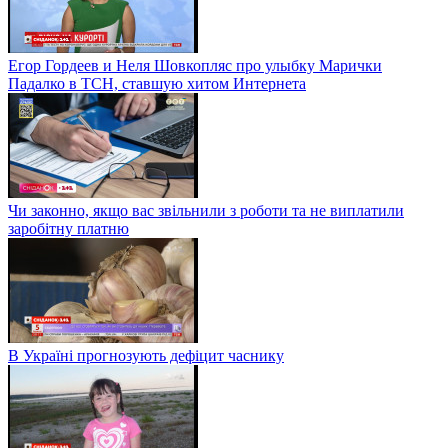
Егор Гордеев и Неля Шовкопляс про улыбку Марички
Падалко в ТСН, ставшую хитом Интернета
Чи законно, якщо вас звільнили з роботи та не виплатили
заробітну платню
В Україні прогнозують дефіцит часнику