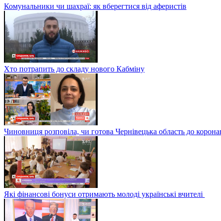
Комунальники чи шахраї: як вберегтися від аферистів
Хто потрапить до складу нового Кабміну
Чиновниця розповіла, чи готова Чернівецька область до корона
Які фінансові бонуси отримають молоді українські вчителі