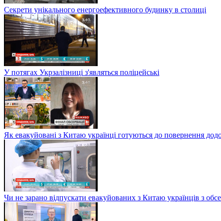
Секрети унікального енергоефективного будинку в столиці
У потягах Укрзалізниці з'являться поліцейські
Як евакуйовані з Китаю українці готуються до повернення дод
Чи не зарано відпускати евакуйованих з Китаю українців з обсе