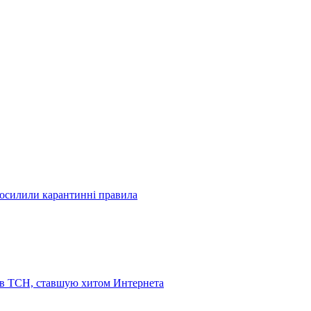
посилили карантинні правила
 в ТСН, ставшую хитом Интернета