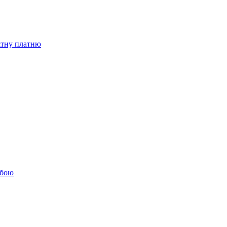
бітну платню
обою