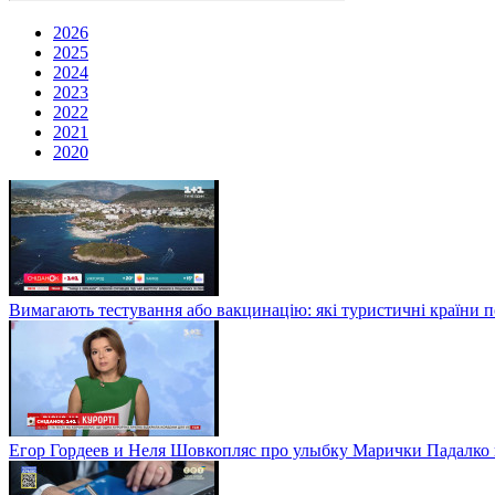
2026
2025
2024
2023
2022
2021
2020
Вимагають тестування або вакцинацію: які туристичні країни 
Егор Гордеев и Неля Шовкопляс про улыбку Марички Падалко