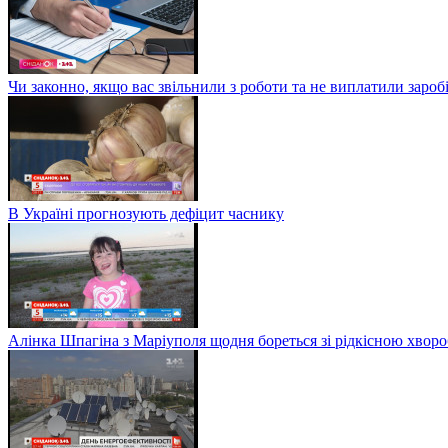
Чи законно, якщо вас звільнили з роботи та не виплатили заро
В Україні прогнозують дефіцит часнику
Алінка Шпагіна з Маріуполя щодня бореться зі рідкісною хвор