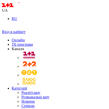
UA
RU
Вхід в кабінет
Онлайн
ТБ програма
Канали
Категорії
Реаліті-шоу
Розважальні шоу
Новини
Серіали