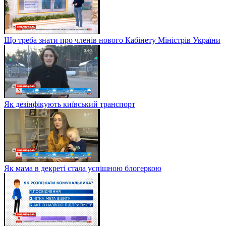
Що треба знати про членів нового Кабінету Міністрів України
Як дезінфікують київський транспорт
Як мама в декреті стала успішною блогеркою