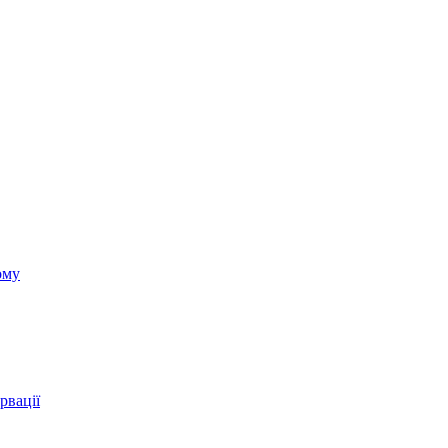
ому
рвації