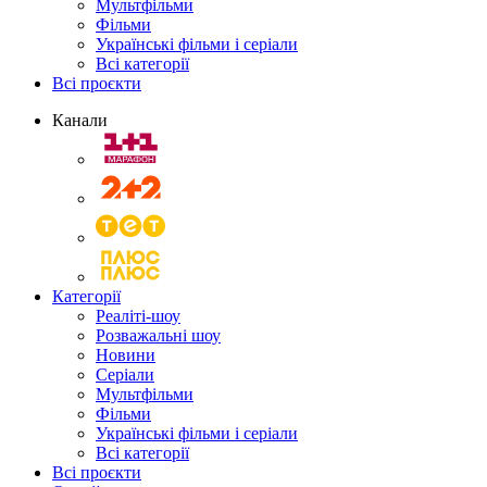
Мультфільми
Фільми
Українські фільми і серіали
Всі категорії
Всі проєкти
Канали
Категорії
Реаліті-шоу
Розважальні шоу
Новини
Серіали
Мультфільми
Фільми
Українські фільми і серіали
Всі категорії
Всі проєкти