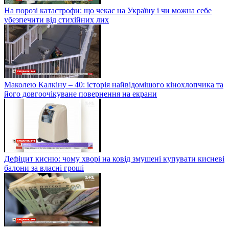
На порозі катастрофи: що чекає на Україну і чи можна себе
убезпечити від стихійних лих
Маколею Калкіну – 40: історія найвідомішого кінохлопчика та
його довгоочікуване повернення на екрани
Дефіцит кисню: чому хворі на ковід змушені купувати кисневі
балони за власні гроші