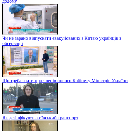
додому
Чи не зарано відпускати евакуйованих з Китаю українців з
обсервації
Що треба знати про членів нового Кабінету Міністрів України
Як дезінфікують київський транспорт