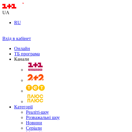
UA
RU
Вхід в кабінет
Онлайн
ТБ програма
Канали
Категорії
Реаліті-шоу
Розважальні шоу
Новини
Серіали