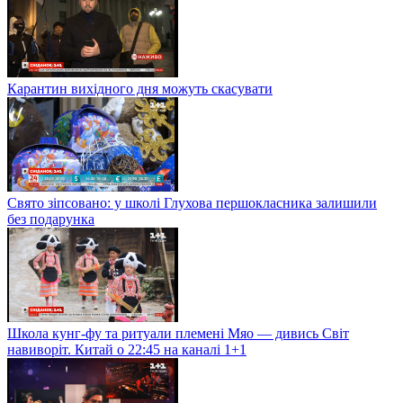
Карантин вихідного дня можуть скасувати
Свято зіпсовано: у школі Глухова першокласника залишили
без подарунка
Школа кунг-фу та ритуали племені Мяо — дивись Світ
навиворіт. Китай о 22:45 на каналі 1+1