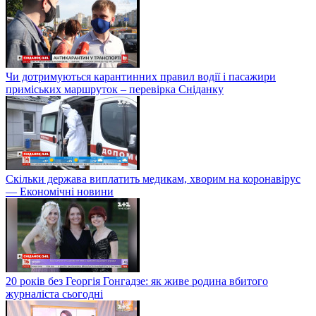
Чи дотримуються карантинних правил водії і пасажири
приміських маршруток – перевірка Сніданку
Скільки держава виплатить медикам, хворим на коронавірус
— Економічні новини
20 років без Георгія Гонгадзе: як живе родина вбитого
журналіста сьогодні