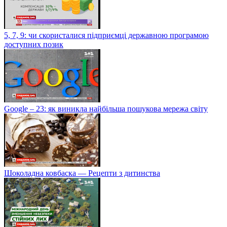
5, 7, 9: чи скористалися підприємці державною програмою
доступних позик
Google – 23: як виникла найбільша пошукова мережа світу
Шоколадна ковбаска — Рецепти з дитинства