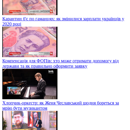
Карантин б'є по гаманцях: як змінилися зарплати українців у
2020 році
Компенсація для ФОПів: хто може отримати допомогу від
держави та як правильно оформити заявку
Хлопчик-оркестр: як Женя Чеславський щодня бореться за
мрію бути музикантом