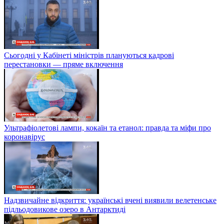
Сьогодні у Кабінеті міністрів плануються кадрові
перестановки — пряме включення
Ультрафіолетові лампи, кокаїн та етанол: правда та міфи про
коронавірус
Надзвичайне відкриття: українські вчені виявили велетенське
підльодовикове озеро в Антарктиді