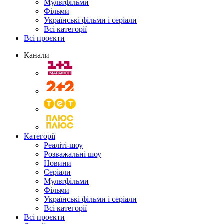
Мультфільми
Фільми
Українські фільми і серіали
Всі категорії
Всі проєкти
Канали
Категорії
Реаліті-шоу
Розважальні шоу
Новини
Серіали
Мультфільми
Фільми
Українські фільми і серіали
Всі категорії
Всі проєкти