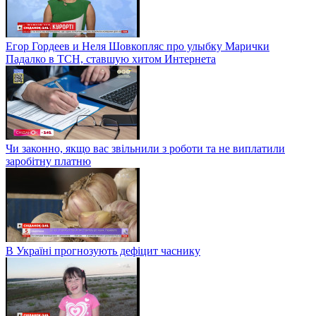
Егор Гордеев и Неля Шовкопляс про улыбку Марички
Падалко в ТСН, ставшую хитом Интернета
Чи законно, якщо вас звільнили з роботи та не виплатили
заробітну платню
В Україні прогнозують дефіцит часнику