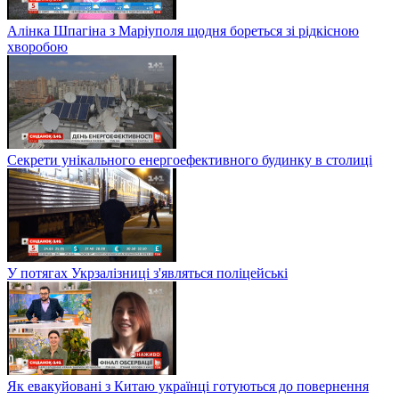
Алінка Шпагіна з Маріуполя щодня бореться зі рідкісною
хворобою
Секрети унікального енергоефективного будинку в столиці
У потягах Укрзалізниці з'являться поліцейські
Як евакуйовані з Китаю українці готуються до повернення