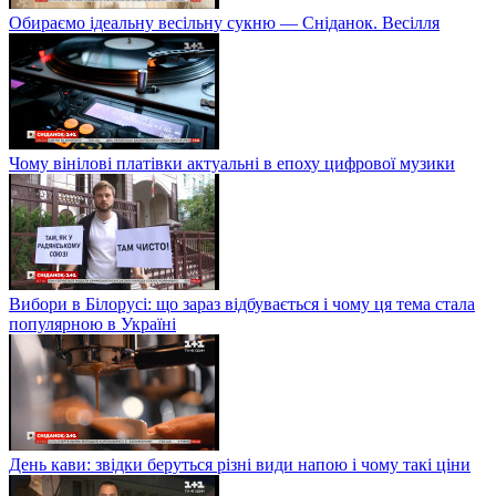
Обираємо ідеальну весільну сукню — Сніданок. Весілля
Чому вінілові платівки актуальні в епоху цифрової музики
Вибори в Білорусі: що зараз відбувається і чому ця тема стала
популярною в Україні
День кави: звідки беруться різні види напою і чому такі ціни