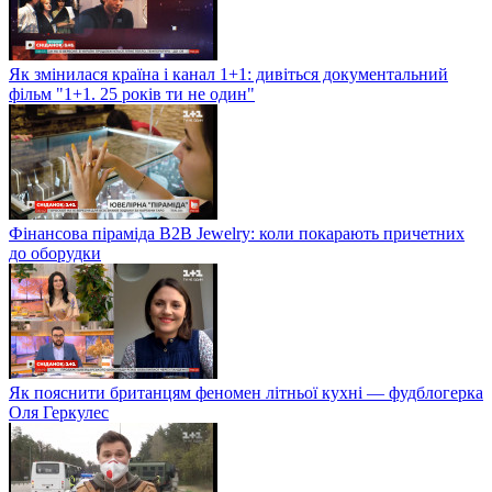
Як змінилася країна і канал 1+1: дивіться документальний
фільм "1+1. 25 років ти не один"
Фінансова піраміда B2B Jewelry: коли покарають причетних
до оборудки
Як пояснити британцям феномен літньої кухні — фудблогерка
Оля Геркулес