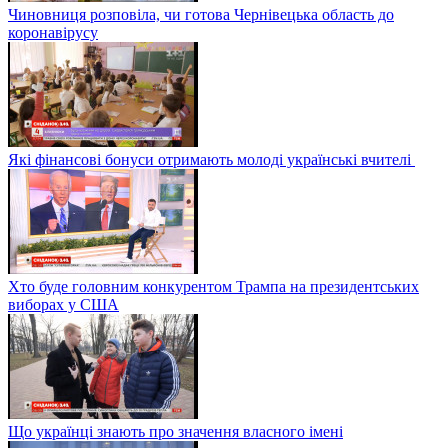
Чиновниця розповіла, чи готова Чернівецька область до
коронавірусу
Які фінансові бонуси отримають молоді українські вчителі
Хто буде головним конкурентом Трампа на президентських
виборах у США
Що українці знають про значення власного імені