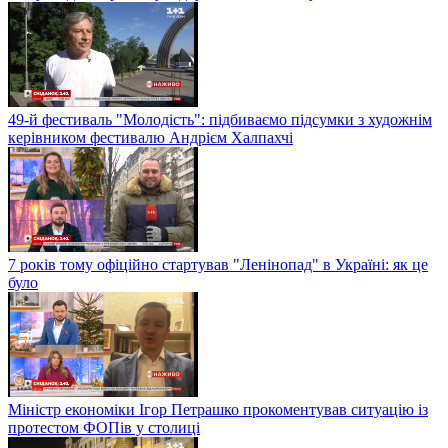
49-й фестиваль "Молодість": підбиваємо підсумки з художнім
керівником фестивалю Андрієм Халпахчі
7 років тому офіційно стартував "Ленінопад" в Україні: як це
було
Міністр економіки Ігор Петрашко прокоментував ситуацію із
протестом ФОПів у столиці