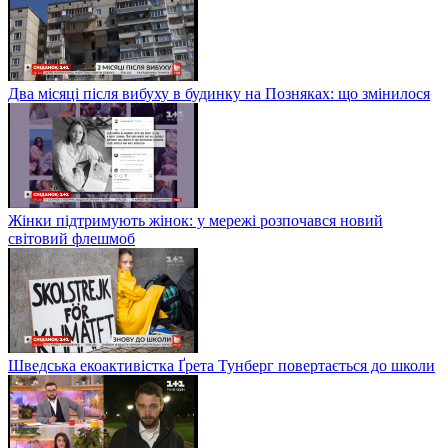
Два місяці після вибуху в будинку на Позняках: що змінилося
Жінки підтримують жінок: у мережі розпочався новий
світовий флешмоб
Шведська екоактивістка Ґрета Тунберг повертається до школи