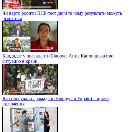
Чи варто робити ПЛР-тест двічі та чому результати можуть
різнитися
Кандидат у президенти Білорусі Анна Канопацька про
ситуацію в країні
Як голосували громадяни Білорусі в Україні – пряме
включення