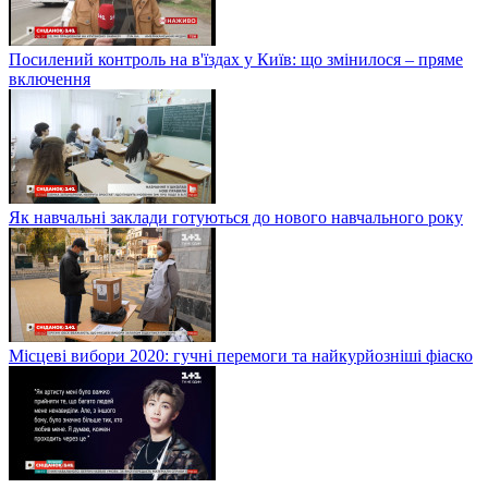
Посилений контроль на в'їздах у Київ: що змінилося – пряме
включення
Як навчальні заклади готуються до нового навчального року
Місцеві вибори 2020: гучні перемоги та найкурйозніші фіаско