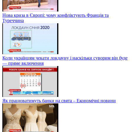
Нова криза в Європі: чому конфліктують Франція та
Туреччина
Коли українцям чекати локдауну і наскільки суворим він буде
— пряме включення
Як працюватимуть банки на свята – Економічні новини