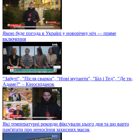
Якою буде погода в Україні у новорічну ніч — пряме
включення
"Забуті", "Після сварки", "Нові мутанти", "Біл і Тед", "Де ти,
Адаме?" – Кіносніданок
Які температурні рекорди фіксували цього дня та що варто
пам'ятати про неносіння захисних масок