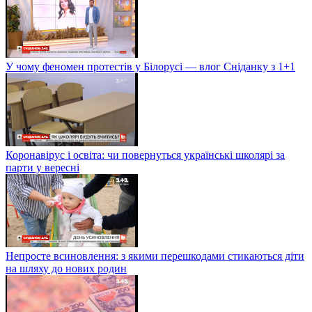
У чому феномен протестів у Білорусі — влог Сніданку з 1+1
Коронавірус і освіта: чи повернуться українські школярі за
парти у вересні
Непросте всиновлення: з якими перешкодами стикаються діти
на шляху до нових родин