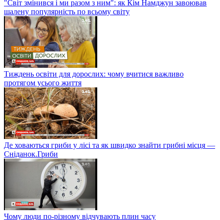
"Світ змінився і ми разом з ним": як Кім Намджун завоював
шалену популярність по всьому світу
Тиждень освіти для дорослих: чому вчитися важливо
протягом усього життя
Де ховаються гриби у лісі та як швидко знайти грибні місця —
Сніданок.Гриби
Чому люди по-різному відчувають плин часу