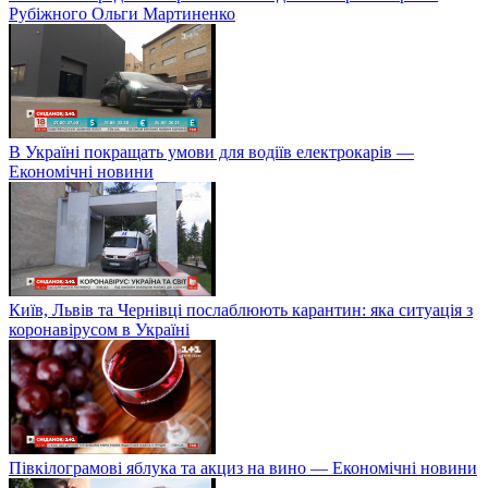
Рубіжного Ольги Мартиненко
В Україні покращать умови для водіїв електрокарів —
Економічні новини
Київ, Львів та Чернівці послаблюють карантин: яка ситуація з
коронавірусом в Україні
Півкілограмові яблука та акциз на вино — Економічні новини