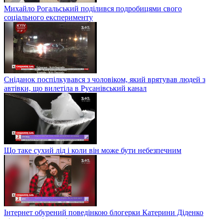
Михайло Рогальський поділився подробицями свого
соціального експерименту
Сніданок поспілкувався з чоловіком, який врятував людей з
автівки, що вилетіла в Русанівський канал
Що таке сухий лід і коли він може бути небезпечним
Інтернет обурений поведінкою блогерки Катерини Діденко