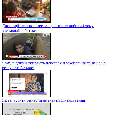
Дистанційне навчання: за що його полюбили і чому
зненавиділи батьки
Чому підлітки обирають небезпечні захоплення та як на це
реагувати батькам
Як запустити бізнес та де знайти фінансування