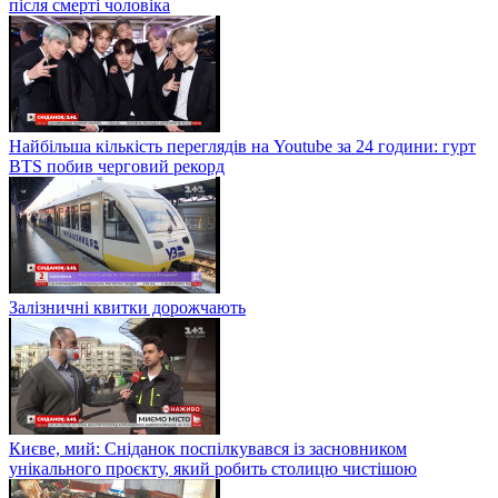
після смерті чоловіка
Найбільша кількість переглядів на Youtube за 24 години: гурт
BTS побив черговий рекорд
Залізничні квитки дорожчають
Києве, мий: Сніданок поспілкувався із засновником
унікального проєкту, який робить столицю чистішою