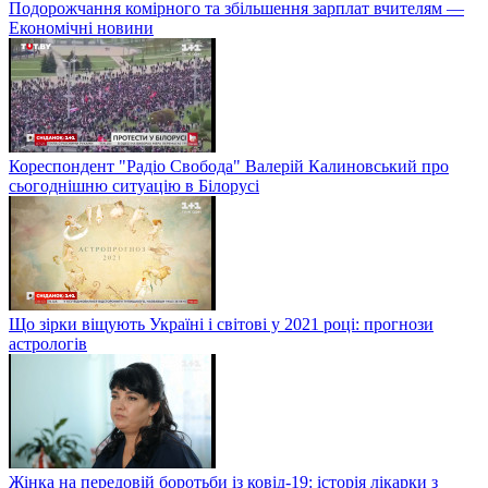
Подорожчання комірного та збільшення зарплат вчителям —
Економічні новини
Кореспондент "Радіо Свобода" Валерій Калиновський про
сьогоднішню ситуацію в Білорусі
Що зірки віщують Україні і світові у 2021 році: прогнози
астрологів
Жінка на передовій боротьби із ковід-19: історія лікарки з