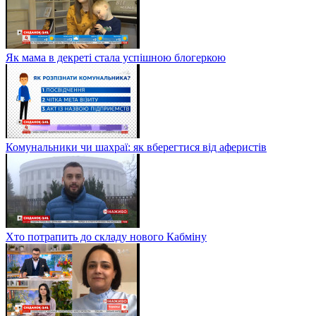
Як мама в декреті стала успішною блогеркою
Комунальники чи шахраї: як вберегтися від аферистів
Хто потрапить до складу нового Кабміну