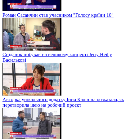
Роман Сасанчин став учасником "Голосу країни 10"
Сніданок побував на великому концерті Jerry Heil у
Василькові
Авторка унікального додатку Інна Калініна розказала, як
перетворила ідею на робочий проєкт