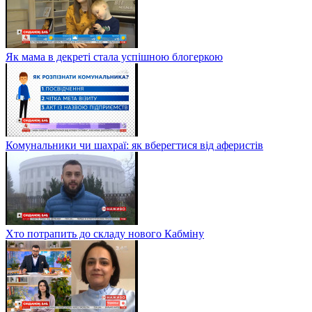
Як мама в декреті стала успішною блогеркою
Комунальники чи шахраї: як вберегтися від аферистів
Хто потрапить до складу нового Кабміну