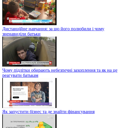
Дистанційне навчання: за що його полюбили і чому
зненавиділи батьки
Чому підлітки обирають небезпечні захоплення та як на це
реагувати батькам
Як запустити бізнес та де знайти фінансування