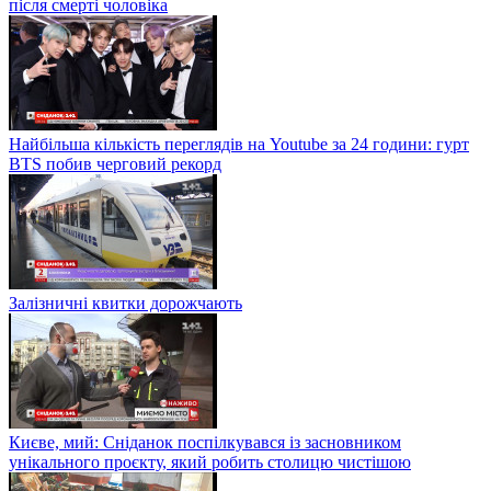
після смерті чоловіка
Найбільша кількість переглядів на Youtube за 24 години: гурт
BTS побив черговий рекорд
Залізничні квитки дорожчають
Києве, мий: Сніданок поспілкувався із засновником
унікального проєкту, який робить столицю чистішою