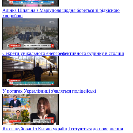
Алінка Шпагіна з Маріуполя щодня бореться зі рідкісною
хворобою
Секрети унікального енергоефективного будинку в столиці
У потягах Укрзалізниці з'являться поліцейські
Як евакуйовані з Китаю українці готуються до повернення