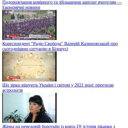
Подорожчання комірного та збільшення зарплат вчителям —
Економічні новини
Кореспондент "Радіо Свобода" Валерій Калиновський про
сьогоднішню ситуацію в Білорусі
Що зірки віщують Україні і світові у 2021 році: прогнози
астрологів
Жінка на передовій боротьби із ковід-19: історія лікарки з