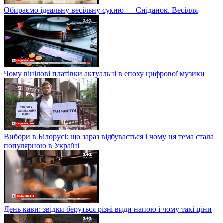
Обираємо ідеальну весільну сукню — Сніданок. Весілля
Чому вінілові платівки актуальні в епоху цифрової музики
Вибори в Білорусі: що зараз відбувається і чому ця тема стала
популярною в Україні
День кави: звідки беруться різні види напою і чому такі ціни