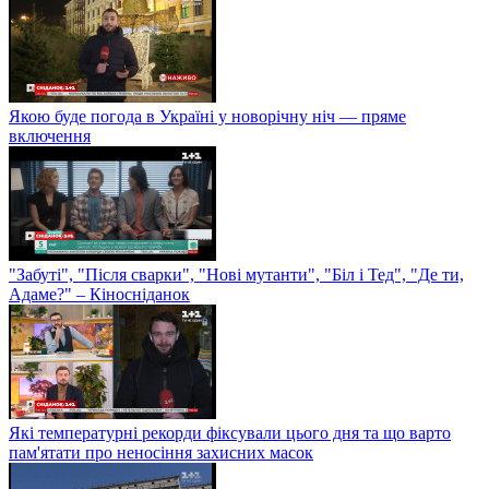
Якою буде погода в Україні у новорічну ніч — пряме
включення
"Забуті", "Після сварки", "Нові мутанти", "Біл і Тед", "Де ти,
Адаме?" – Кіносніданок
Які температурні рекорди фіксували цього дня та що варто
пам'ятати про неносіння захисних масок