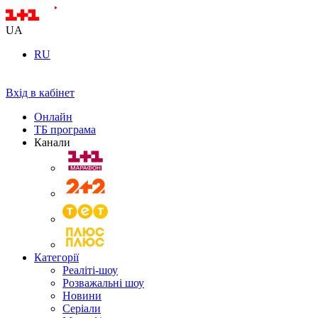
UA
RU
Вхід в кабінет
Онлайн
ТБ програма
Канали
Категорії
Реаліті-шоу
Розважальні шоу
Новини
Серіали