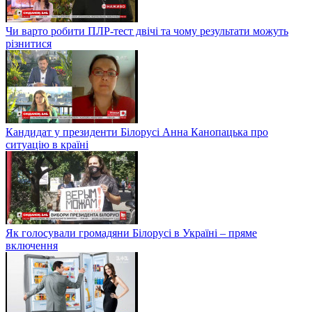
Чи варто робити ПЛР-тест двічі та чому результати можуть
різнитися
Кандидат у президенти Білорусі Анна Канопацька про
ситуацію в країні
Як голосували громадяни Білорусі в Україні – пряме
включення