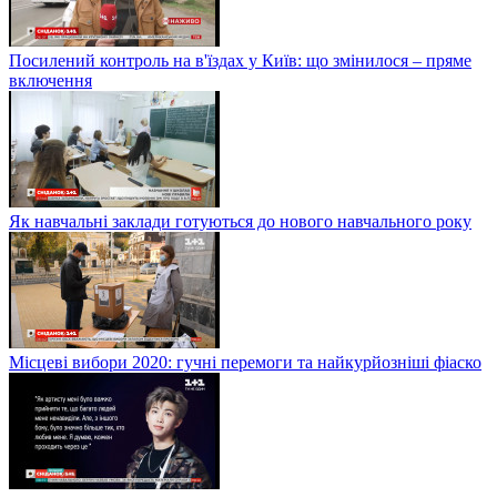
Посилений контроль на в'їздах у Київ: що змінилося – пряме
включення
Як навчальні заклади готуються до нового навчального року
Місцеві вибори 2020: гучні перемоги та найкурйозніші фіаско