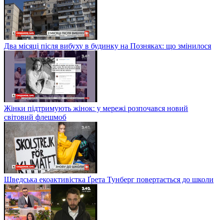
Два місяці після вибуху в будинку на Позняках: що змінилося
Жінки підтримують жінок: у мережі розпочався новий
світовий флешмоб
Шведська екоактивістка Ґрета Тунберг повертається до школи