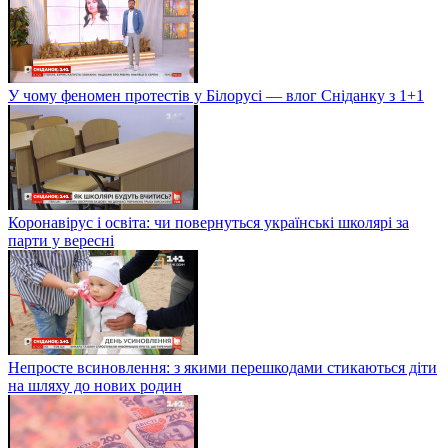
У чому феномен протестів у Білорусі — влог Сніданку з 1+1
Коронавірус і освіта: чи повернуться українські школярі за
парти у вересні
Непросте всиновлення: з якими перешкодами стикаються діти
на шляху до нових родин