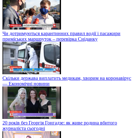
Чи дотримуються карантинних правил водії і пасажири
приміських маршруток – перевірка Сніданку
Скільки держава виплатить медикам, хворим на коронавірус
— Економічні новини
20 років без Георгія Гонгадзе: як живе родина вбитого
журналіста сьогодні