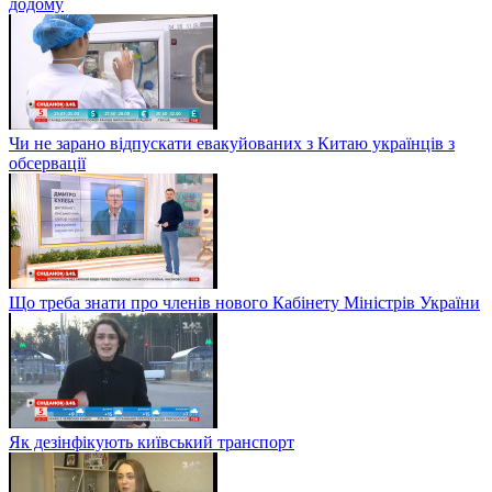
додому
Чи не зарано відпускати евакуйованих з Китаю українців з
обсервації
Що треба знати про членів нового Кабінету Міністрів України
Як дезінфікують київський транспорт