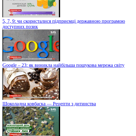
5, 7, 9: чи скористалися підприємці державною програмою
доступних позик
Google – 23: як виникла найбільша пошукова мережа світу
Шоколадна ковбаска — Рецепти з дитинства