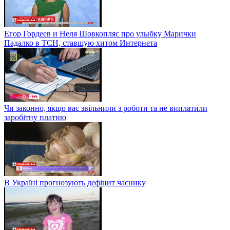
Егор Гордеев и Неля Шовкопляс про улыбку Марички
Падалко в ТСН, ставшую хитом Интернета
Чи законно, якщо вас звільнили з роботи та не виплатили
заробітну платню
В Україні прогнозують дефіцит часнику