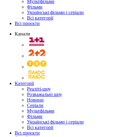
Мультфільми
Фільми
Українські фільми і серіали
Всі категорії
Всі проєкти
Канали
Категорії
Реаліті-шоу
Розважальні шоу
Новини
Серіали
Мультфільми
Фільми
Українські фільми і серіали
Всі категорії
Всі проєкти