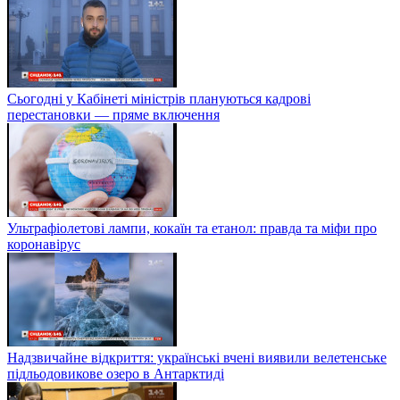
Сьогодні у Кабінеті міністрів плануються кадрові
перестановки — пряме включення
Ультрафіолетові лампи, кокаїн та етанол: правда та міфи про
коронавірус
Надзвичайне відкриття: українські вчені виявили велетенське
підльодовикове озеро в Антарктиді