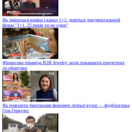
Як змінилася країна і канал 1+1: дивіться документальний
фільм "1+1. 25 років ти не один"
Фінансова піраміда B2B Jewelry: коли покарають причетних
до оборудки
Як пояснити британцям феномен літньої кухні — фудблогерка
Оля Геркулес