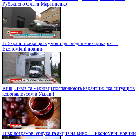
Рубіжного Ольги Мартиненко
В Україні покращать умови для водіїв електрокарів —
Економічні новини
Київ, Львів та Чернівці послаблюють карантин: яка ситуація з
коронавірусом в Україні
Півкілограмові яблука та акциз на вино — Економічні новини