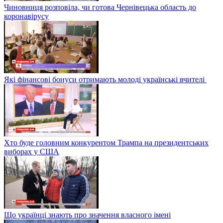
Чиновниця розповіла, чи готова Чернівецька область до
коронавірусу
Які фінансові бонуси отримають молоді українські вчителі
Хто буде головним конкурентом Трампа на президентських
виборах у США
Що українці знають про значення власного імені