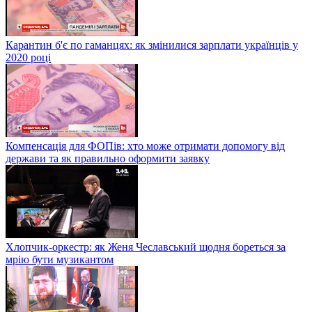
Карантин б'є по гаманцях: як змінилися зарплати українців у
2020 році
Компенсація для ФОПів: хто може отримати допомогу від
держави та як правильно оформити заявку
Хлопчик-оркестр: як Женя Чеславський щодня бореться за
мрію бути музикантом