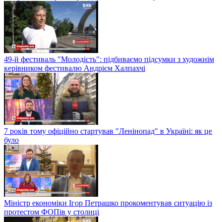
49-й фестиваль "Молодість": підбиваємо підсумки з художнім
керівником фестивалю Андрієм Халпахчі
7 років тому офіційно стартував "Ленінопад" в Україні: як це
було
Міністр економіки Ігор Петрашко прокоментував ситуацію із
протестом ФОПів у столиці