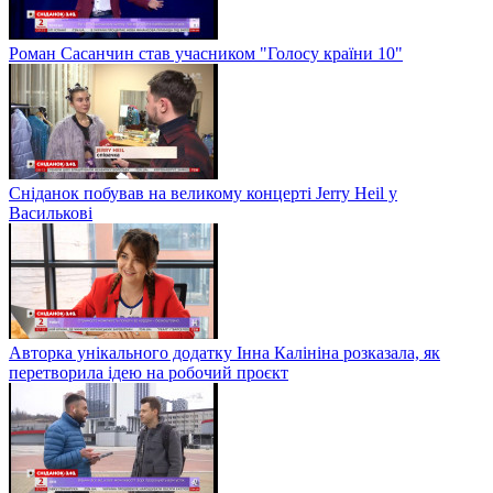
Роман Сасанчин став учасником "Голосу країни 10"
Сніданок побував на великому концерті Jerry Heil у
Василькові
Авторка унікального додатку Інна Калініна розказала, як
перетворила ідею на робочий проєкт