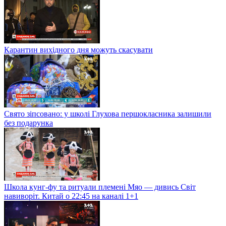
Карантин вихідного дня можуть скасувати
Свято зіпсовано: у школі Глухова першокласника залишили
без подарунка
Школа кунг-фу та ритуали племені Мяо — дивись Світ
навиворіт. Китай о 22:45 на каналі 1+1