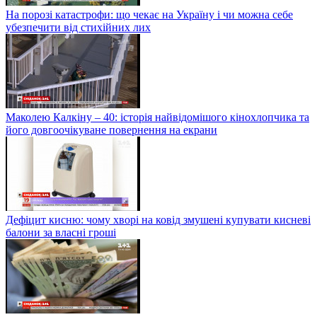
На порозі катастрофи: що чекає на Україну і чи можна себе
убезпечити від стихійних лих
Маколею Калкіну – 40: історія найвідомішого кінохлопчика та
його довгоочікуване повернення на екрани
Дефіцит кисню: чому хворі на ковід змушені купувати кисневі
балони за власні гроші