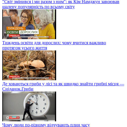
"Світ змінився і ми разом з ним": як Кім Намджун завоював
шалену популярність по всьому світу
Тиждень освіти для дорослих: чому вчитися важливо
протягом усього життя
Де ховаються гриби у лісі та як швидко знайти грибні місця —
Сніданок.Гриби
Чому люди по-різному відчувають плин часу