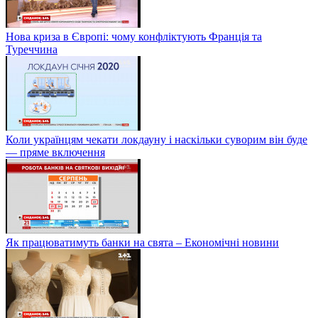
Нова криза в Європі: чому конфліктують Франція та
Туреччина
Коли українцям чекати локдауну і наскільки суворим він буде
— пряме включення
Як працюватимуть банки на свята – Економічні новини