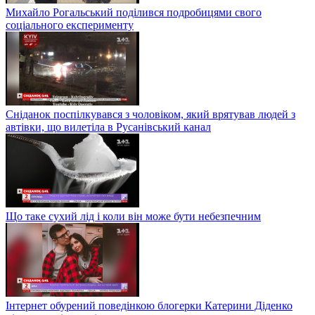
Михайло Рогальський поділився подробицями свого
соціального експерименту
Сніданок поспілкувався з чоловіком, який врятував людей з
автівки, що вилетіла в Русанівський канал
Що таке сухий лід і коли він може бути небезпечним
Інтернет обурений поведінкою блогерки Катерини Діденко