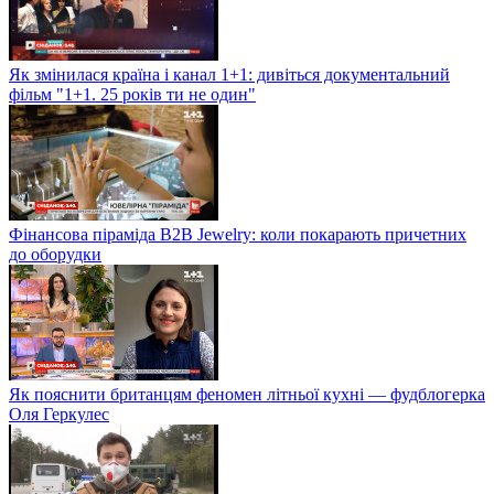
Як змінилася країна і канал 1+1: дивіться документальний
фільм "1+1. 25 років ти не один"
Фінансова піраміда B2B Jewelry: коли покарають причетних
до оборудки
Як пояснити британцям феномен літньої кухні — фудблогерка
Оля Геркулес