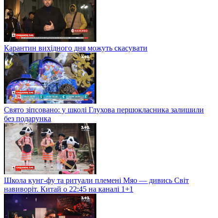
Карантин вихідного дня можуть скасувати
Свято зіпсовано: у школі Глухова першокласника залишили
без подарунка
Школа кунг-фу та ритуали племені Мяо — дивись Світ
навиворіт. Китай о 22:45 на каналі 1+1