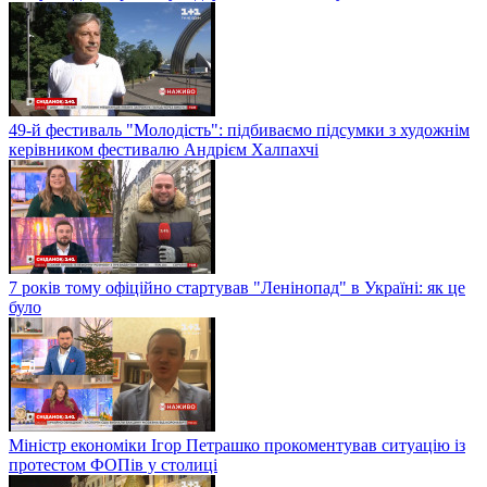
49-й фестиваль "Молодість": підбиваємо підсумки з художнім
керівником фестивалю Андрієм Халпахчі
7 років тому офіційно стартував "Ленінопад" в Україні: як це
було
Міністр економіки Ігор Петрашко прокоментував ситуацію із
протестом ФОПів у столиці