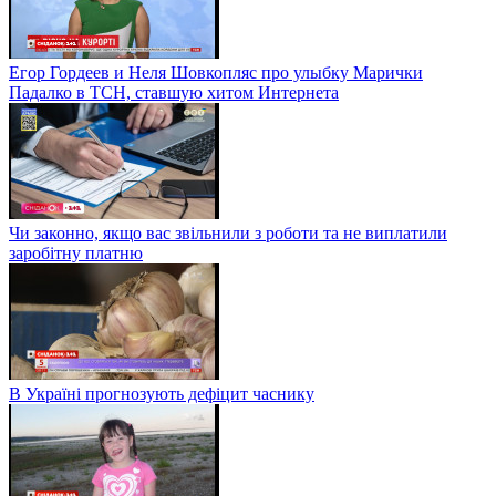
Егор Гордеев и Неля Шовкопляс про улыбку Марички
Падалко в ТСН, ставшую хитом Интернета
Чи законно, якщо вас звільнили з роботи та не виплатили
заробітну платню
В Україні прогнозують дефіцит часнику