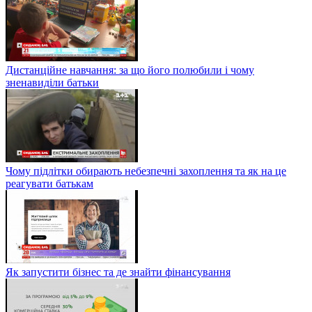
Дистанційне навчання: за що його полюбили і чому
зненавиділи батьки
Чому підлітки обирають небезпечні захоплення та як на це
реагувати батькам
Як запустити бізнес та де знайти фінансування