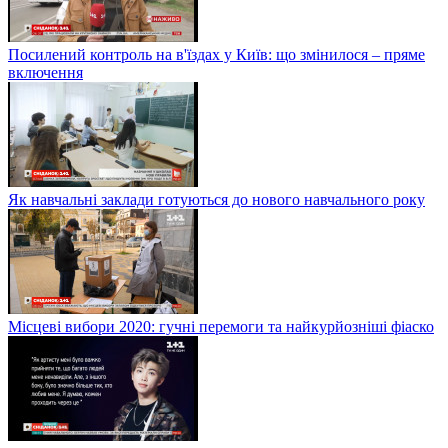
Посилений контроль на в'їздах у Київ: що змінилося – пряме
включення
Як навчальні заклади готуються до нового навчального року
Місцеві вибори 2020: гучні перемоги та найкурйозніші фіаско