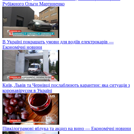
Рубіжного Ольги Мартиненко
В Україні покращать умови для водіїв електрокарів —
Економічні новини
Київ, Львів та Чернівці послаблюють карантин: яка ситуація з
коронавірусом в Україні
Півкілограмові яблука та акциз на вино — Економічні новини