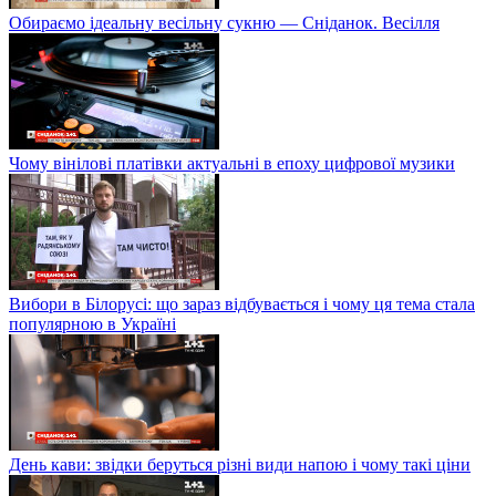
Обираємо ідеальну весільну сукню — Сніданок. Весілля
Чому вінілові платівки актуальні в епоху цифрової музики
Вибори в Білорусі: що зараз відбувається і чому ця тема стала
популярною в Україні
День кави: звідки беруться різні види напою і чому такі ціни