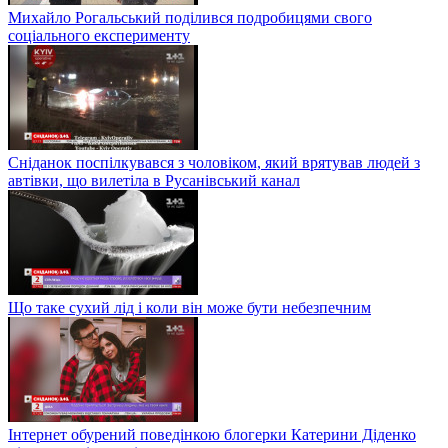
Михайло Рогальський поділився подробицями свого
соціального експерименту
Сніданок поспілкувався з чоловіком, який врятував людей з
автівки, що вилетіла в Русанівський канал
Що таке сухий лід і коли він може бути небезпечним
Інтернет обурений поведінкою блогерки Катерини Діденко