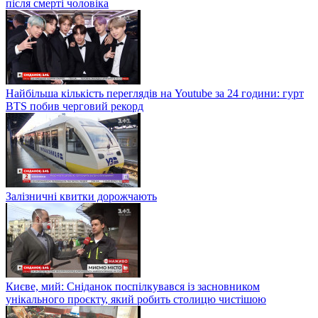
після смерті чоловіка
Найбільша кількість переглядів на Youtube за 24 години: гурт
BTS побив черговий рекорд
Залізничні квитки дорожчають
Києве, мий: Сніданок поспілкувався із засновником
унікального проєкту, який робить столицю чистішою