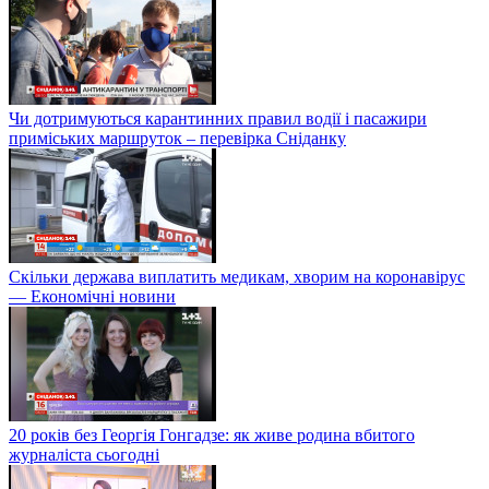
Чи дотримуються карантинних правил водії і пасажири
приміських маршруток – перевірка Сніданку
Скільки держава виплатить медикам, хворим на коронавірус
— Економічні новини
20 років без Георгія Гонгадзе: як живе родина вбитого
журналіста сьогодні