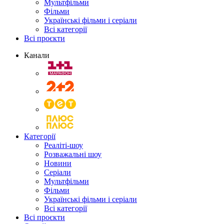
Мультфільми
Фільми
Українські фільми і серіали
Всі категорії
Всі проєкти
Канали
Категорії
Реаліті-шоу
Розважальні шоу
Новини
Серіали
Мультфільми
Фільми
Українські фільми і серіали
Всі категорії
Всі проєкти