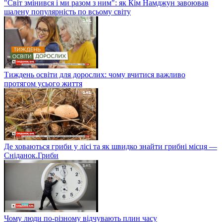
"Світ змінився і ми разом з ним": як Кім Намджун завоював
шалену популярність по всьому світу
Тиждень освіти для дорослих: чому вчитися важливо
протягом усього життя
Де ховаються гриби у лісі та як швидко знайти грибні місця —
Сніданок.Гриби
Чому люди по-різному відчувають плин часу