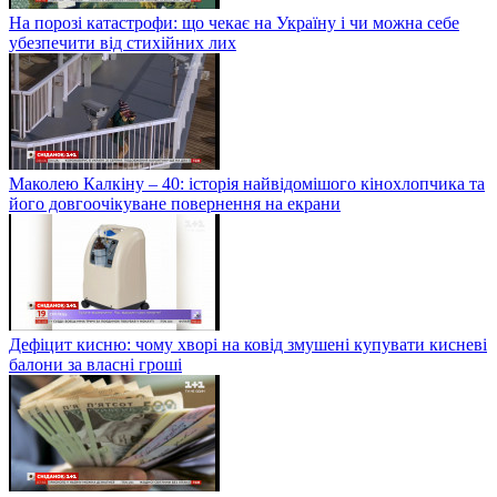
На порозі катастрофи: що чекає на Україну і чи можна себе
убезпечити від стихійних лих
Маколею Калкіну – 40: історія найвідомішого кінохлопчика та
його довгоочікуване повернення на екрани
Дефіцит кисню: чому хворі на ковід змушені купувати кисневі
балони за власні гроші