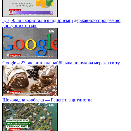
5, 7, 9: чи скористалися підприємці державною програмою
доступних позик
Google – 23: як виникла найбільша пошукова мережа світу
Шоколадна ковбаска — Рецепти з дитинства