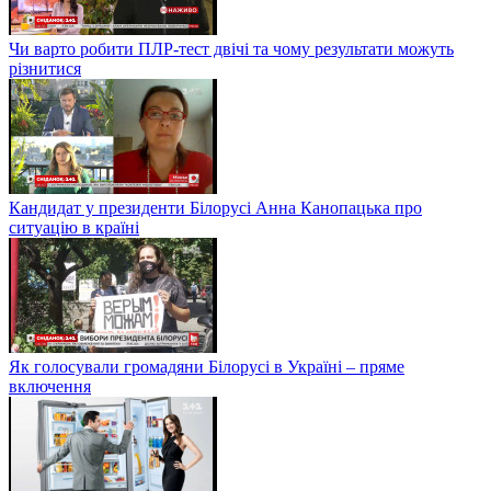
Чи варто робити ПЛР-тест двічі та чому результати можуть
різнитися
Кандидат у президенти Білорусі Анна Канопацька про
ситуацію в країні
Як голосували громадяни Білорусі в Україні – пряме
включення