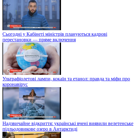
Сьогодні у Кабінеті міністрів плануються кадрові
перестановки — пряме включення
Ультрафіолетові лампи, кокаїн та етанол: правда та міфи про
коронавірус
Надзвичайне відкриття: українські вчені виявили велетенське
підльодовикове озеро в Антарктиді