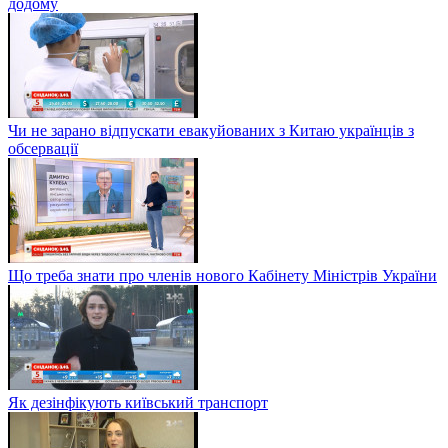
додому
Чи не зарано відпускати евакуйованих з Китаю українців з
обсервації
Що треба знати про членів нового Кабінету Міністрів України
Як дезінфікують київський транспорт