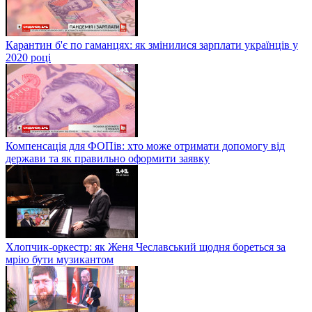
Карантин б'є по гаманцях: як змінилися зарплати українців у
2020 році
Компенсація для ФОПів: хто може отримати допомогу від
держави та як правильно оформити заявку
Хлопчик-оркестр: як Женя Чеславський щодня бореться за
мрію бути музикантом