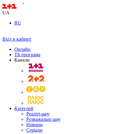
UA
RU
Вхід в кабінет
Онлайн
ТБ програма
Канали
Категорії
Реаліті-шоу
Розважальні шоу
Новини
Серіали