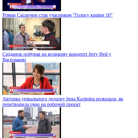
Роман Сасанчин став учасником "Голосу країни 10"
Сніданок побував на великому концерті Jerry Heil у
Василькові
Авторка унікального додатку Інна Калініна розказала, як
перетворила ідею на робочий проєкт