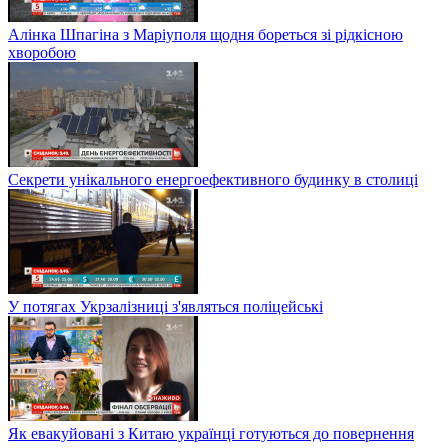
Алінка Шпагіна з Маріуполя щодня бореться зі рідкісною
хворобою
Секрети унікального енергоефективного будинку в столиці
У потягах Укрзалізниці з'являться поліцейські
Як евакуйовані з Китаю українці готуються до повернення