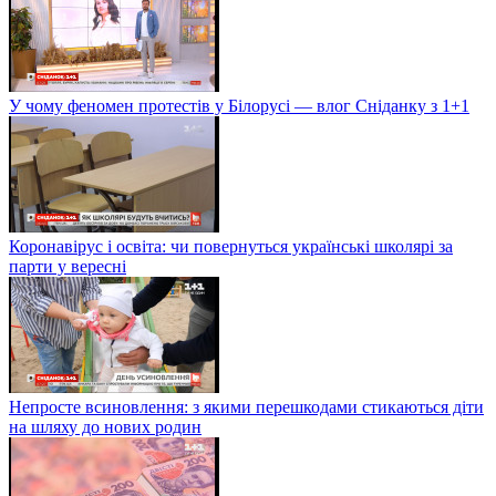
У чому феномен протестів у Білорусі — влог Сніданку з 1+1
Коронавірус і освіта: чи повернуться українські школярі за
парти у вересні
Непросте всиновлення: з якими перешкодами стикаються діти
на шляху до нових родин