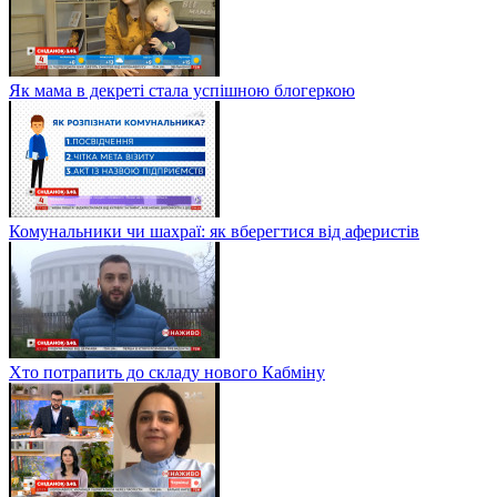
Як мама в декреті стала успішною блогеркою
Комунальники чи шахраї: як вберегтися від аферистів
Хто потрапить до складу нового Кабміну