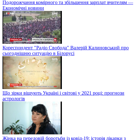
Подорожчання комірного та збільшення зарплат вчителям —
Економічні новини
Кореспондент "Радіо Свобода" Валерій Калиновський про
сьогоднішню ситуацію в Білорусі
Що зірки віщують Україні і світові у 2021 році: прогнози
астрологів
Жінка на передовій боротьби із ковід-19: історія лікарки з