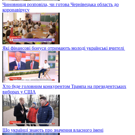
Чиновниця розповіла, чи готова Чернівецька область до
коронавірусу
Які фінансові бонуси отримають молоді українські вчителі
Хто буде головним конкурентом Трампа на президентських
виборах у США
Що українці знають про значення власного імені