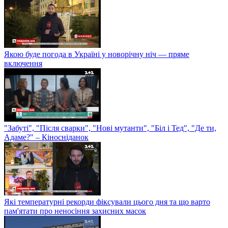
Якою буде погода в Україні у новорічну ніч — пряме
включення
"Забуті", "Після сварки", "Нові мутанти", "Біл і Тед", "Де ти,
Адаме?" – Кіносніданок
Які температурні рекорди фіксували цього дня та що варто
пам'ятати про неносіння захисних масок