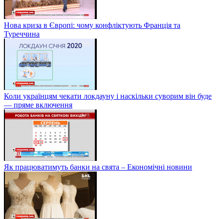
Нова криза в Європі: чому конфліктують Франція та
Туреччина
Коли українцям чекати локдауну і наскільки суворим він буде
— пряме включення
Як працюватимуть банки на свята – Економічні новини