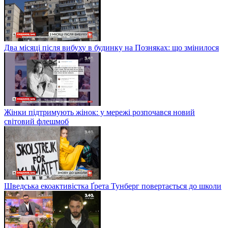
Два місяці після вибуху в будинку на Позняках: що змінилося
Жінки підтримують жінок: у мережі розпочався новий
світовий флешмоб
Шведська екоактивістка Ґрета Тунберг повертається до школи