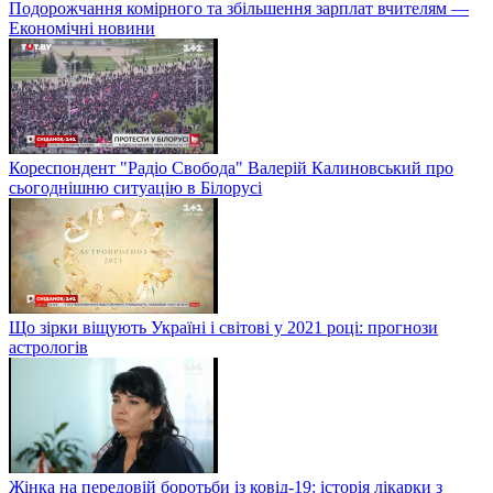
Подорожчання комірного та збільшення зарплат вчителям —
Економічні новини
Кореспондент "Радіо Свобода" Валерій Калиновський про
сьогоднішню ситуацію в Білорусі
Що зірки віщують Україні і світові у 2021 році: прогнози
астрологів
Жінка на передовій боротьби із ковід-19: історія лікарки з