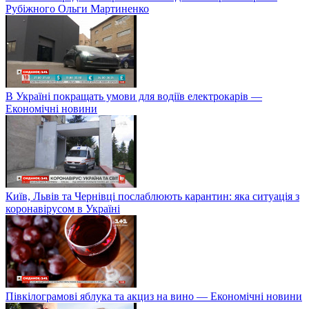
Рубіжного Ольги Мартиненко
В Україні покращать умови для водіїв електрокарів —
Економічні новини
Київ, Львів та Чернівці послаблюють карантин: яка ситуація з
коронавірусом в Україні
Півкілограмові яблука та акциз на вино — Економічні новини