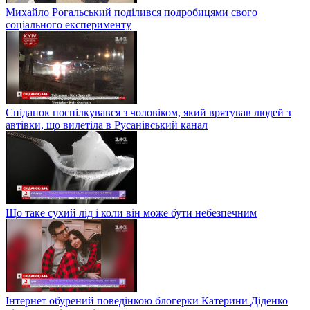
Михайло Рогальський поділився подробицями свого
соціального експерименту
Сніданок поспілкувався з чоловіком, який врятував людей з
автівки, що вилетіла в Русанівський канал
Що таке сухий лід і коли він може бути небезпечним
Інтернет обурений поведінкою блогерки Катерини Діденко