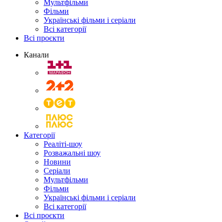
Мультфільми
Фільми
Українські фільми і серіали
Всі категорії
Всі проєкти
Канали
Категорії
Реаліті-шоу
Розважальні шоу
Новини
Серіали
Мультфільми
Фільми
Українські фільми і серіали
Всі категорії
Всі проєкти