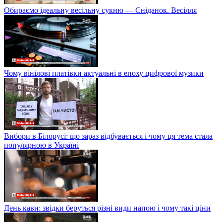
Обираємо ідеальну весільну сукню — Сніданок. Весілля
Чому вінілові платівки актуальні в епоху цифрової музики
Вибори в Білорусі: що зараз відбувається і чому ця тема стала
популярною в Україні
День кави: звідки беруться різні види напою і чому такі ціни