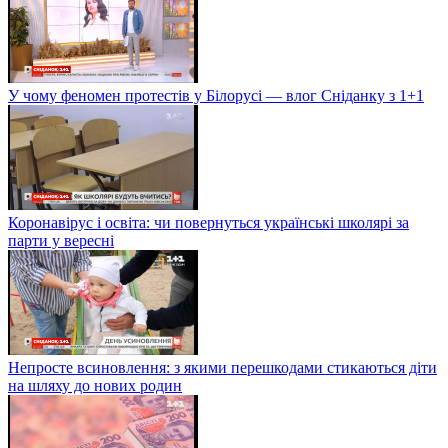
У чому феномен протестів у Білорусі — влог Сніданку з 1+1
Коронавірус і освіта: чи повернуться українські школярі за
парти у вересні
Непросте всиновлення: з якими перешкодами стикаються діти
на шляху до нових родин