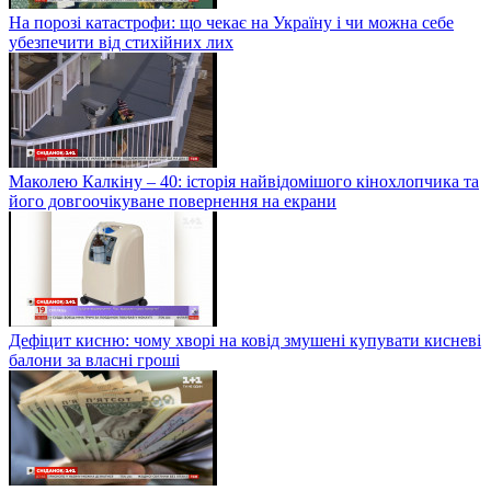
На порозі катастрофи: що чекає на Україну і чи можна себе
убезпечити від стихійних лих
Маколею Калкіну – 40: історія найвідомішого кінохлопчика та
його довгоочікуване повернення на екрани
Дефіцит кисню: чому хворі на ковід змушені купувати кисневі
балони за власні гроші