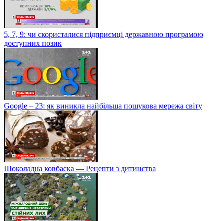
5, 7, 9: чи скористалися підприємці державною програмою
доступних позик
Google – 23: як виникла найбільша пошукова мережа світу
Шоколадна ковбаска — Рецепти з дитинства