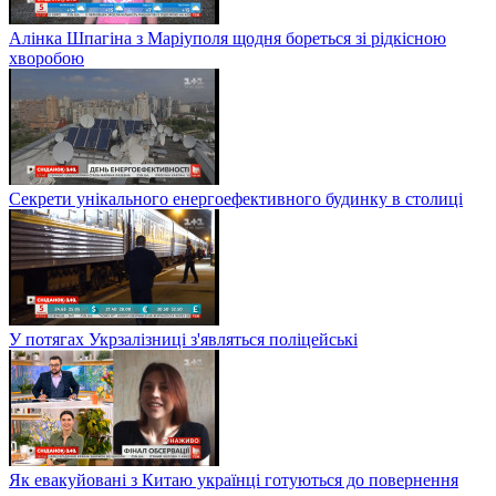
Алінка Шпагіна з Маріуполя щодня бореться зі рідкісною
хворобою
Секрети унікального енергоефективного будинку в столиці
У потягах Укрзалізниці з'являться поліцейські
Як евакуйовані з Китаю українці готуються до повернення