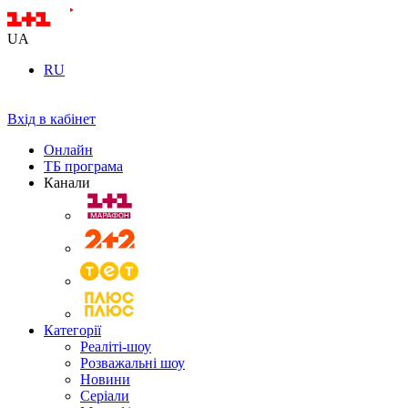
UA
RU
Вхід в кабінет
Онлайн
ТБ програма
Канали
Категорії
Реаліті-шоу
Розважальні шоу
Новини
Серіали