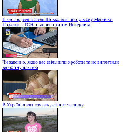
Егор Гордеев и Неля Шовкопляс про улыбку Марички
Падалко в ТСН, ставшую хитом Интернета
Чи законно, якщо вас звільнили з роботи та не виплатили
заробітну платню
В Україні прогнозують дефіцит часнику