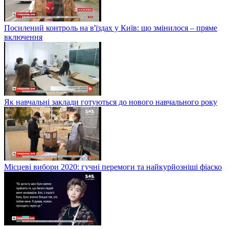
Посилений контроль на в'їздах у Київ: що змінилося – пряме
включення
Як навчальні заклади готуються до нового навчального року
Місцеві вибори 2020: гучні перемоги та найкурйозніші фіаско