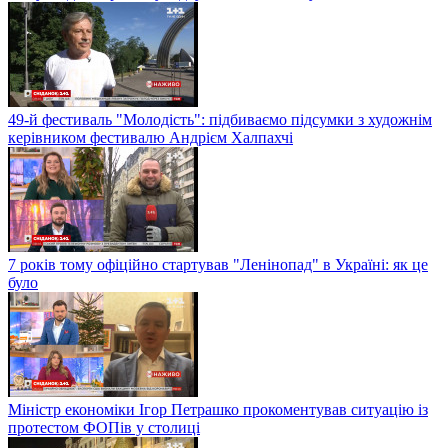
49-й фестиваль "Молодість": підбиваємо підсумки з художнім
керівником фестивалю Андрієм Халпахчі
7 років тому офіційно стартував "Ленінопад" в Україні: як це
було
Міністр економіки Ігор Петрашко прокоментував ситуацію із
протестом ФОПів у столиці