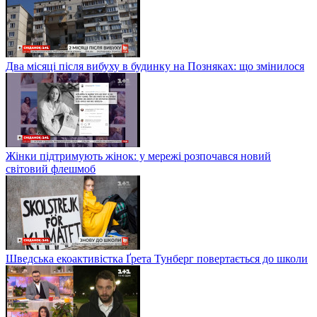
Два місяці після вибуху в будинку на Позняках: що змінилося
Жінки підтримують жінок: у мережі розпочався новий
світовий флешмоб
Шведська екоактивістка Ґрета Тунберг повертається до школи