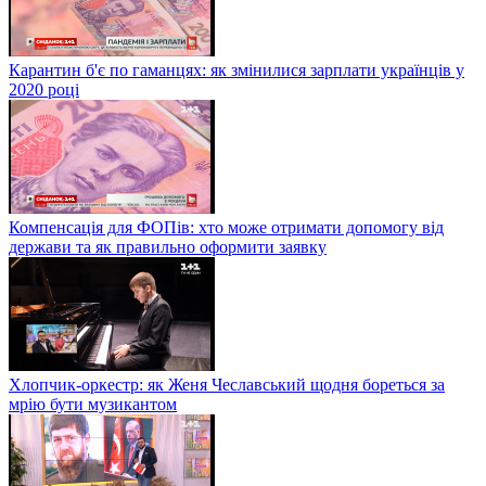
Карантин б'є по гаманцях: як змінилися зарплати українців у
2020 році
Компенсація для ФОПів: хто може отримати допомогу від
держави та як правильно оформити заявку
Хлопчик-оркестр: як Женя Чеславський щодня бореться за
мрію бути музикантом