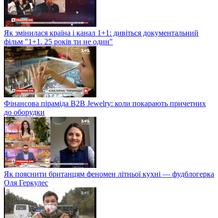
Як змінилася країна і канал 1+1: дивіться документальний
фільм "1+1. 25 років ти не один"
Фінансова піраміда B2B Jewelry: коли покарають причетних
до оборудки
Як пояснити британцям феномен літньої кухні — фудблогерка
Оля Геркулес