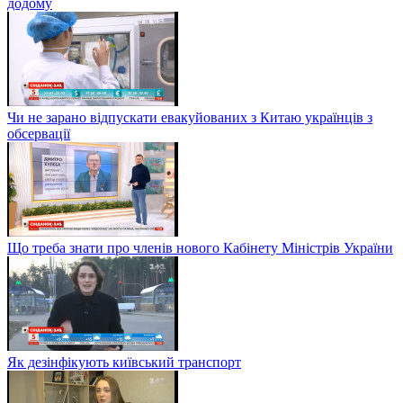
додому
Чи не зарано відпускати евакуйованих з Китаю українців з
обсервації
Що треба знати про членів нового Кабінету Міністрів України
Як дезінфікують київський транспорт