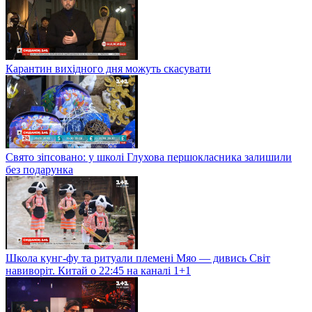
Карантин вихідного дня можуть скасувати
Свято зіпсовано: у школі Глухова першокласника залишили
без подарунка
Школа кунг-фу та ритуали племені Мяо — дивись Світ
навиворіт. Китай о 22:45 на каналі 1+1