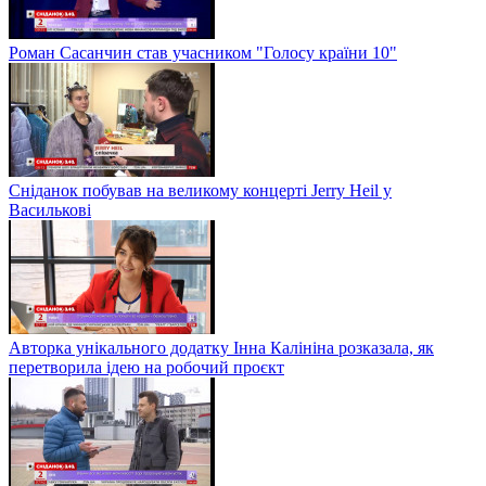
Роман Сасанчин став учасником "Голосу країни 10"
Сніданок побував на великому концерті Jerry Heil у
Василькові
Авторка унікального додатку Інна Калініна розказала, як
перетворила ідею на робочий проєкт