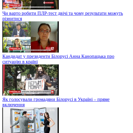
Чи варто робити ПЛР-тест двічі та чому результати можуть
різнитися
Кандидат у президенти Білорусі Анна Канопацька про
ситуацію в країні
Як голосували громадяни Білорусі в Україні – пряме
включення