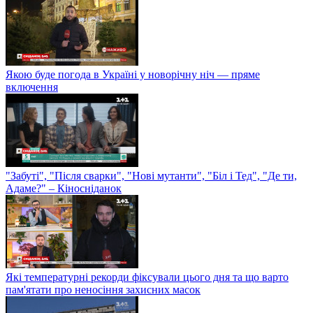
Якою буде погода в Україні у новорічну ніч — пряме
включення
"Забуті", "Після сварки", "Нові мутанти", "Біл і Тед", "Де ти,
Адаме?" – Кіносніданок
Які температурні рекорди фіксували цього дня та що варто
пам'ятати про неносіння захисних масок