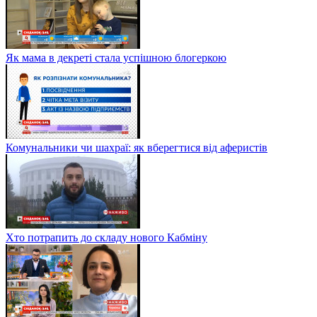
Як мама в декреті стала успішною блогеркою
Комунальники чи шахраї: як вберегтися від аферистів
Хто потрапить до складу нового Кабміну