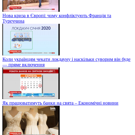
Нова криза в Європі: чому конфліктують Франція та
Туреччина
Коли українцям чекати локдауну і наскільки суворим він буде
— пряме включення
Як працюватимуть банки на свята – Економічні новини