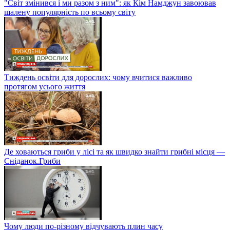
"Світ змінився і ми разом з ним": як Кім Намджун завоював
шалену популярність по всьому світу
Тиждень освіти для дорослих: чому вчитися важливо
протягом усього життя
Де ховаються гриби у лісі та як швидко знайти грибні місця —
Сніданок.Гриби
Чому люди по-різному відчувають плин часу