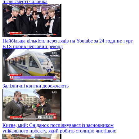
після смерті чоловіка
Найбільша кількість переглядів на Youtube за 24 години: гурт
BTS побив черговий рекорд
Залізничні квитки дорожчають
Києве, мий: Сніданок поспілкувався із засновником
унікального проєкту, який робить столицю чистішою