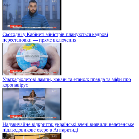
Сьогодні у Кабінеті міністрів плануються кадрові
перестановки — пряме включення
Ультрафіолетові лампи, кокаїн та етанол: правда та міфи про
коронавірус
Надзвичайне відкриття: українські вчені виявили велетенське
підльодовикове озеро в Антарктиді