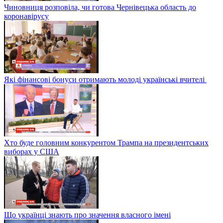
Чиновниця розповіла, чи готова Чернівецька область до
коронавірусу
Які фінансові бонуси отримають молоді українські вчителі
Хто буде головним конкурентом Трампа на президентських
виборах у США
Що українці знають про значення власного імені