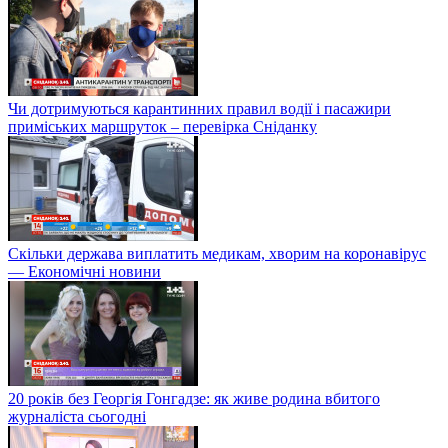
Чи дотримуються карантинних правил водії і пасажири
приміських маршруток – перевірка Сніданку
Скільки держава виплатить медикам, хворим на коронавірус
— Економічні новини
20 років без Георгія Гонгадзе: як живе родина вбитого
журналіста сьогодні