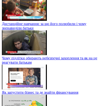
Дистанційне навчання: за що його полюбили і чому
зненавиділи батьки
Чому підлітки обирають небезпечні захоплення та як на це
реагувати батькам
Як запустити бізнес та де знайти фінансування