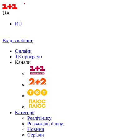
UA
RU
Вхід в кабінет
Онлайн
ТБ програма
Канали
Категорії
Реаліті-шоу
Розважальні шоу
Новини
Серіали