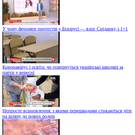
У чому феномен протестів у Білорусі — влог Сніданку з 1+1
Коронавірус і освіта: чи повернуться українські школярі за
парти у вересні
Непросте всиновлення: з якими перешкодами стикаються діти
на шляху до нових родин