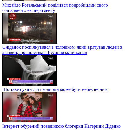
Михайло Рогальський поділився подробицями свого
соціального експерименту
Сніданок поспілкувався з чоловіком, який врятував людей з
автівки, що вилетіла в Русанівський канал
Що таке сухий лід і коли він може бути небезпечним
Інтернет обурений поведінкою блогерки Катерини Діденко