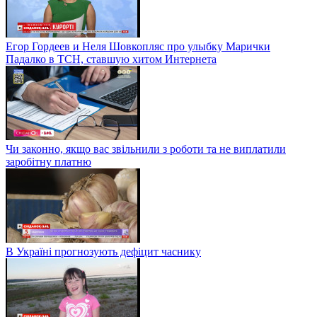
Егор Гордеев и Неля Шовкопляс про улыбку Марички
Падалко в ТСН, ставшую хитом Интернета
Чи законно, якщо вас звільнили з роботи та не виплатили
заробітну платню
В Україні прогнозують дефіцит часнику