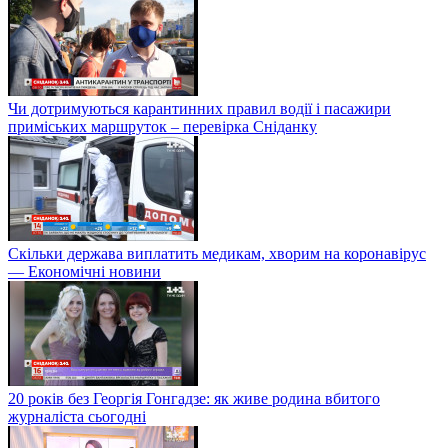
Чи дотримуються карантинних правил водії і пасажири
приміських маршруток – перевірка Сніданку
Скільки держава виплатить медикам, хворим на коронавірус
— Економічні новини
20 років без Георгія Гонгадзе: як живе родина вбитого
журналіста сьогодні