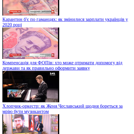
Карантин б'є по гаманцях: як змінилися зарплати українців у
2020 році
Компенсація для ФОПів: хто може отримати допомогу від
держави та як правильно оформити заявку
Хлопчик-оркестр: як Женя Чеславський щодня бореться за
мрію бути музикантом