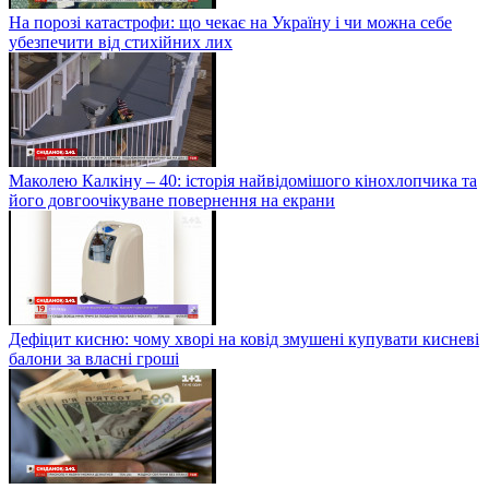
На порозі катастрофи: що чекає на Україну і чи можна себе
убезпечити від стихійних лих
Маколею Калкіну – 40: історія найвідомішого кінохлопчика та
його довгоочікуване повернення на екрани
Дефіцит кисню: чому хворі на ковід змушені купувати кисневі
балони за власні гроші