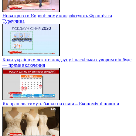
Нова криза в Європі: чому конфліктують Франція та
Туреччина
Коли українцям чекати локдауну і наскільки суворим він буде
— пряме включення
Як працюватимуть банки на свята – Економічні новини