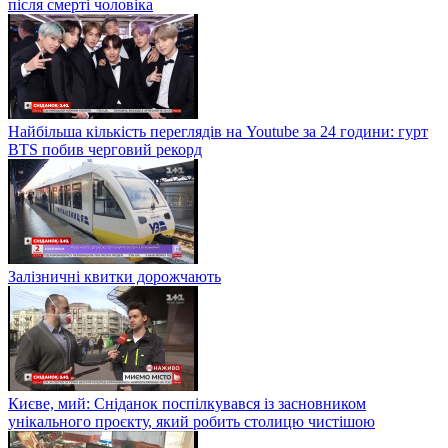
після смерті чоловіка
Найбільша кількість переглядів на Youtube за 24 години: гурт
BTS побив черговий рекорд
Залізничні квитки дорожчають
Києве, мий: Сніданок поспілкувався із засновником
унікального проєкту, який робить столицю чистішою