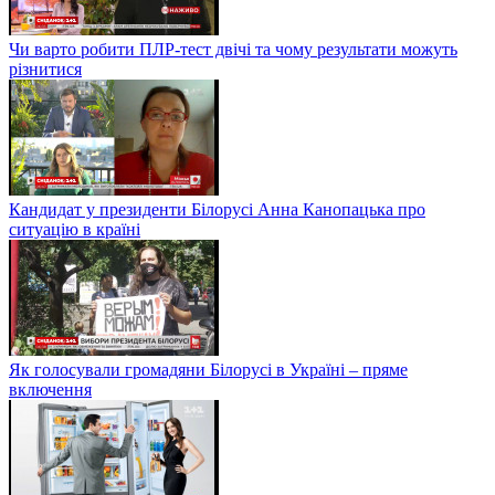
Чи варто робити ПЛР-тест двічі та чому результати можуть
різнитися
Кандидат у президенти Білорусі Анна Канопацька про
ситуацію в країні
Як голосували громадяни Білорусі в Україні – пряме
включення