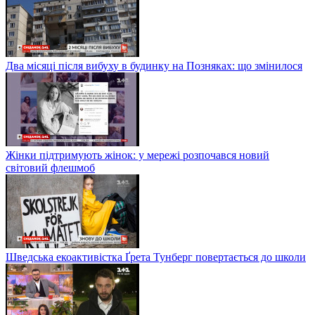
Два місяці після вибуху в будинку на Позняках: що змінилося
Жінки підтримують жінок: у мережі розпочався новий
світовий флешмоб
Шведська екоактивістка Ґрета Тунберг повертається до школи