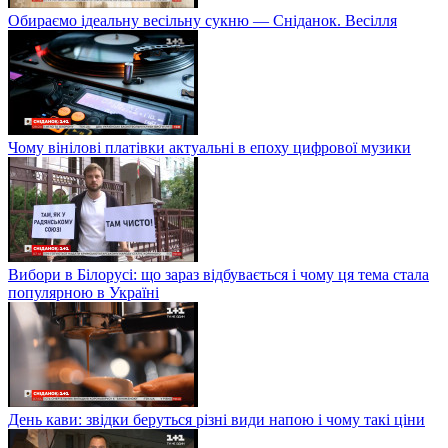
Обираємо ідеальну весільну сукню — Сніданок. Весілля
Чому вінілові платівки актуальні в епоху цифрової музики
Вибори в Білорусі: що зараз відбувається і чому ця тема стала
популярною в Україні
День кави: звідки беруться різні види напою і чому такі ціни