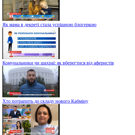
Як мама в декреті стала успішною блогеркою
Комунальники чи шахраї: як вберегтися від аферистів
Хто потрапить до складу нового Кабміну