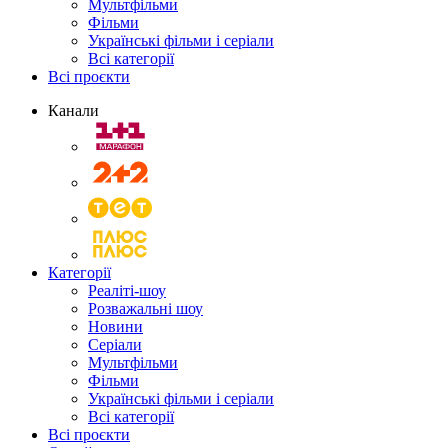
Мультфільми
Фільми
Українські фільми і серіали
Всі категорії
Всі проєкти
Канали
Категорії
Реаліті-шоу
Розважальні шоу
Новини
Серіали
Мультфільми
Фільми
Українські фільми і серіали
Всі категорії
Всі проєкти