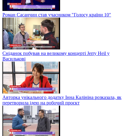
Роман Сасанчин став учасником "Голосу країни 10"
Сніданок побував на великому концерті Jerry Heil у
Василькові
Авторка унікального додатку Інна Калініна розказала, як
перетворила ідею на робочий проєкт