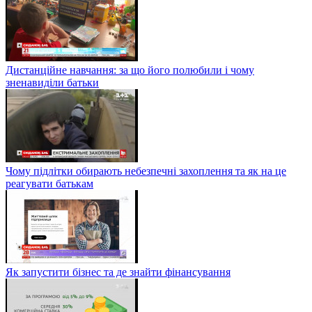
Дистанційне навчання: за що його полюбили і чому
зненавиділи батьки
Чому підлітки обирають небезпечні захоплення та як на це
реагувати батькам
Як запустити бізнес та де знайти фінансування