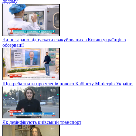
додому
Чи не зарано відпускати евакуйованих з Китаю українців з
обсервації
Що треба знати про членів нового Кабінету Міністрів України
Як дезінфікують київський транспорт