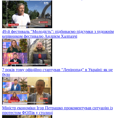
49-й фестиваль "Молодість": підбиваємо підсумки з художнім
керівником фестивалю Андрієм Халпахчі
7 років тому офіційно стартував "Ленінопад" в Україні: як це
було
Міністр економіки Ігор Петрашко прокоментував ситуацію із
протестом ФОПів у столиці