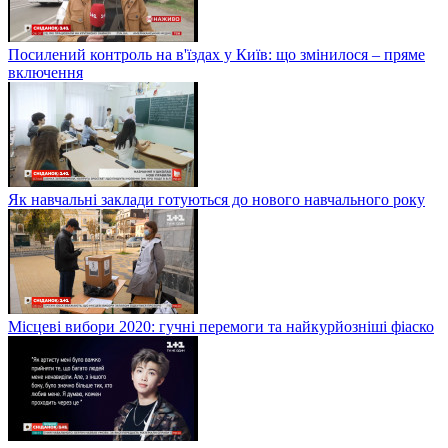
Посилений контроль на в'їздах у Київ: що змінилося – пряме
включення
Як навчальні заклади готуються до нового навчального року
Місцеві вибори 2020: гучні перемоги та найкурйозніші фіаско