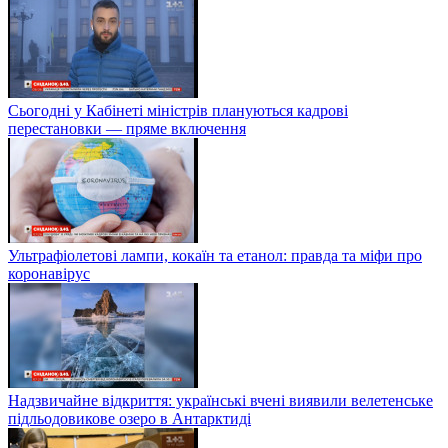
Сьогодні у Кабінеті міністрів плануються кадрові
перестановки — пряме включення
Ультрафіолетові лампи, кокаїн та етанол: правда та міфи про
коронавірус
Надзвичайне відкриття: українські вчені виявили велетенське
підльодовикове озеро в Антарктиді