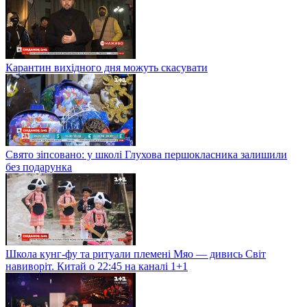
Карантин вихідного дня можуть скасувати
Свято зіпсовано: у школі Глухова першокласника залишили
без подарунка
Школа кунг-фу та ритуали племені Мяо — дивись Світ
навиворіт. Китай о 22:45 на каналі 1+1