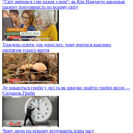
"Світ змінився і ми разом з ним": як Кім Намджун завоював
шалену популярність по всьому світу
Тиждень освіти для дорослих: чому вчитися важливо
протягом усього життя
Де ховаються гриби у лісі та як швидко знайти грибні місця —
Сніданок.Гриби
Чому люди по-різному відчувають плин часу