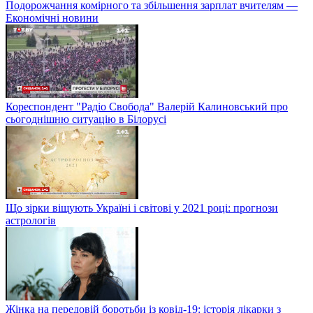
Подорожчання комірного та збільшення зарплат вчителям —
Економічні новини
Кореспондент "Радіо Свобода" Валерій Калиновський про
сьогоднішню ситуацію в Білорусі
Що зірки віщують Україні і світові у 2021 році: прогнози
астрологів
Жінка на передовій боротьби із ковід-19: історія лікарки з