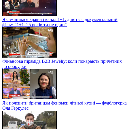
Як змінилася країна і канал 1+1: дивіться документальний
фільм "1+1. 25 років ти не один"
Фінансова піраміда B2B Jewelry: коли покарають причетних
до оборудки
Як пояснити британцям феномен літньої кухні — фудблогерка
Оля Геркулес