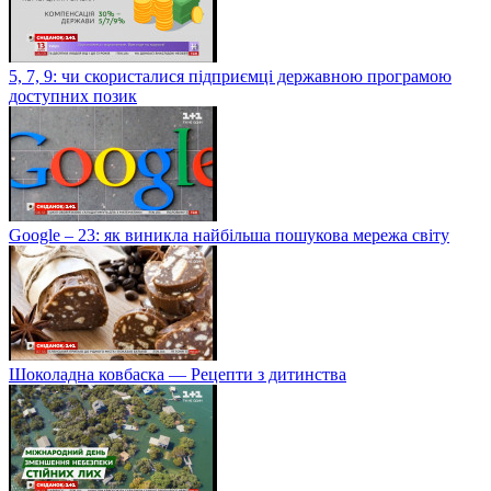
5, 7, 9: чи скористалися підприємці державною програмою
доступних позик
Google – 23: як виникла найбільша пошукова мережа світу
Шоколадна ковбаска — Рецепти з дитинства