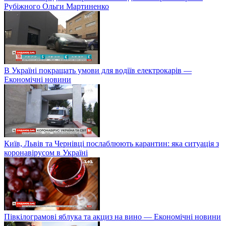
Рубіжного Ольги Мартиненко
В Україні покращать умови для водіїв електрокарів —
Економічні новини
Київ, Львів та Чернівці послаблюють карантин: яка ситуація з
коронавірусом в Україні
Півкілограмові яблука та акциз на вино — Економічні новини