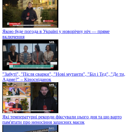
Якою буде погода в Україні у новорічну ніч — пряме
включення
"Забуті", "Після сварки", "Нові мутанти", "Біл і Тед", "Де ти,
Адаме?" – Кіносніданок
Які температурні рекорди фіксували цього дня та що варто
пам'ятати про неносіння захисних масок