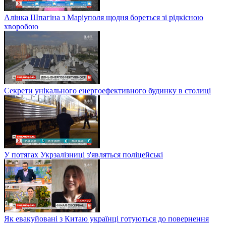
Алінка Шпагіна з Маріуполя щодня бореться зі рідкісною
хворобою
Секрети унікального енергоефективного будинку в столиці
У потягах Укрзалізниці з'являться поліцейські
Як евакуйовані з Китаю українці готуються до повернення