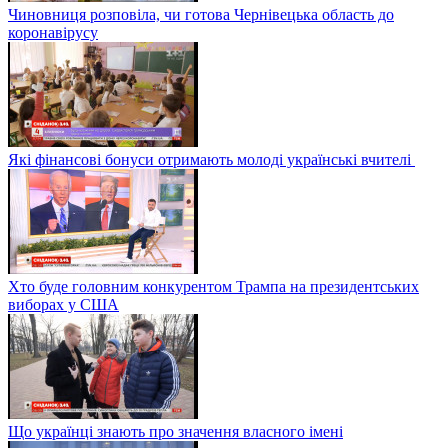
Чиновниця розповіла, чи готова Чернівецька область до
коронавірусу
Які фінансові бонуси отримають молоді українські вчителі
Хто буде головним конкурентом Трампа на президентських
виборах у США
Що українці знають про значення власного імені