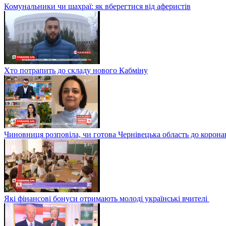
Комунальники чи шахраї: як вберегтися від аферистів
Хто потрапить до складу нового Кабміну
Чиновниця розповіла, чи готова Чернівецька область до корона
Які фінансові бонуси отримають молоді українські вчителі