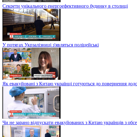
Секрети унікального енергоефективного будинку в столиці
У потягах Укрзалізниці з'являться поліцейські
Як евакуйовані з Китаю українці готуються до повернення дод
Чи не зарано відпускати евакуйованих з Китаю українців з обсе