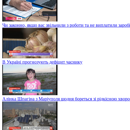
Чи законно, якщо вас звільнили з роботи та не виплатили заро
В Україні прогнозують дефіцит часнику
Алінка Шпагіна з Маріуполя щодня бореться зі рідкісною хвор