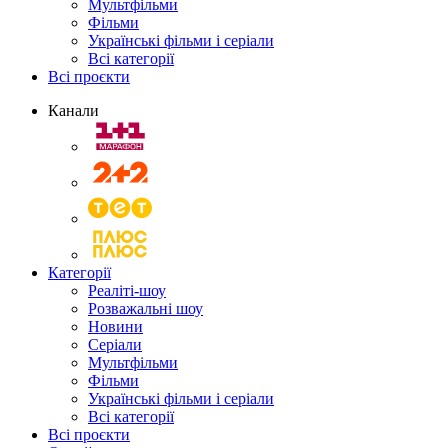
Мультфільми
Фільми
Українські фільми і серіали
Всі категорії
Всі проєкти
Канали
Категорії
Реаліті-шоу
Розважальні шоу
Новини
Серіали
Мультфільми
Фільми
Українські фільми і серіали
Всі категорії
Всі проєкти