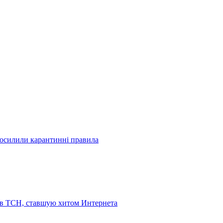
посилили карантинні правила
 в ТСН, ставшую хитом Интернета