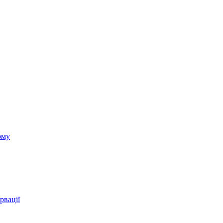
ому
рвації