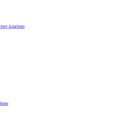
бітну платню
обою