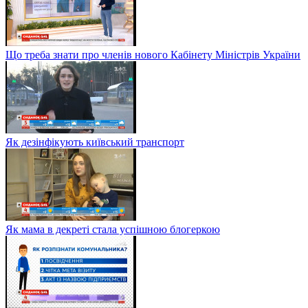
Що треба знати про членів нового Кабінету Міністрів України
Як дезінфікують київський транспорт
Як мама в декреті стала успішною блогеркою