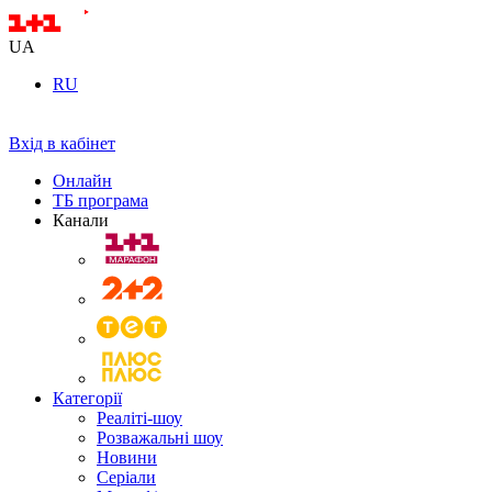
UA
RU
Вхід в кабінет
Онлайн
ТБ програма
Канали
Категорії
Реаліті-шоу
Розважальні шоу
Новини
Серіали