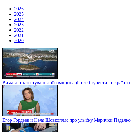
2026
2025
2024
2023
2022
2021
2020
Вимагають тестування або вакцинацію: які туристичні країни 
Егор Гордеев и Неля Шовкопляс про улыбку Марички Падалко