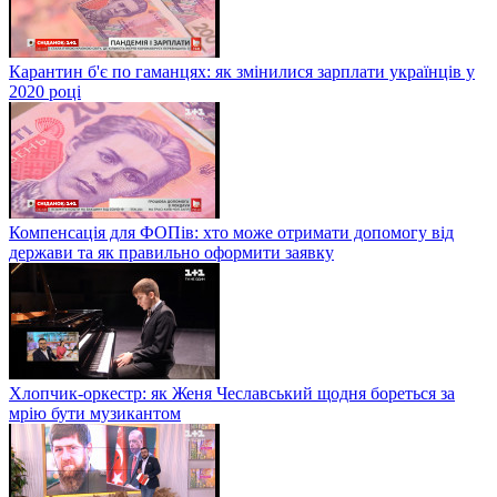
Карантин б'є по гаманцях: як змінилися зарплати українців у
2020 році
Компенсація для ФОПів: хто може отримати допомогу від
держави та як правильно оформити заявку
Хлопчик-оркестр: як Женя Чеславський щодня бореться за
мрію бути музикантом