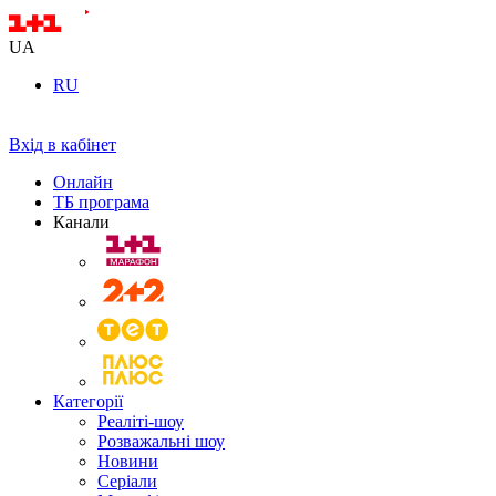
UA
RU
Вхід в кабінет
Онлайн
ТБ програма
Канали
Категорії
Реаліті-шоу
Розважальні шоу
Новини
Серіали