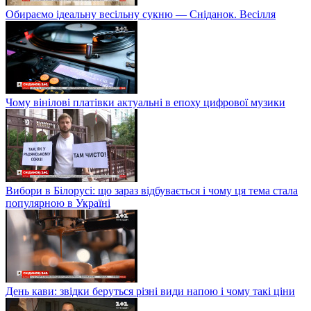
Обираємо ідеальну весільну сукню — Сніданок. Весілля
Чому вінілові платівки актуальні в епоху цифрової музики
Вибори в Білорусі: що зараз відбувається і чому ця тема стала
популярною в Україні
День кави: звідки беруться різні види напою і чому такі ціни