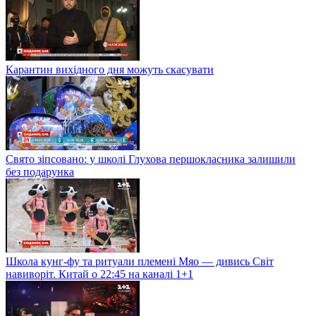
Карантин вихідного дня можуть скасувати
Свято зіпсовано: у школі Глухова першокласника залишили
без подарунка
Школа кунг-фу та ритуали племені Мяо — дивись Світ
навиворіт. Китай о 22:45 на каналі 1+1