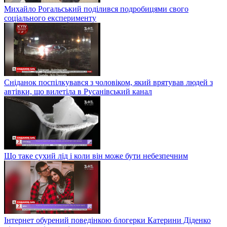
Михайло Рогальський поділився подробицями свого
соціального експерименту
Сніданок поспілкувався з чоловіком, який врятував людей з
автівки, що вилетіла в Русанівський канал
Що таке сухий лід і коли він може бути небезпечним
Інтернет обурений поведінкою блогерки Катерини Діденко