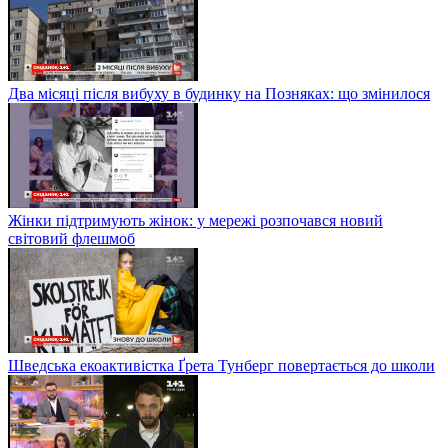
Два місяці після вибуху в будинку на Позняках: що змінилося
Жінки підтримують жінок: у мережі розпочався новий
світовий флешмоб
Шведська екоактивістка Ґрета Тунберг повертається до школи