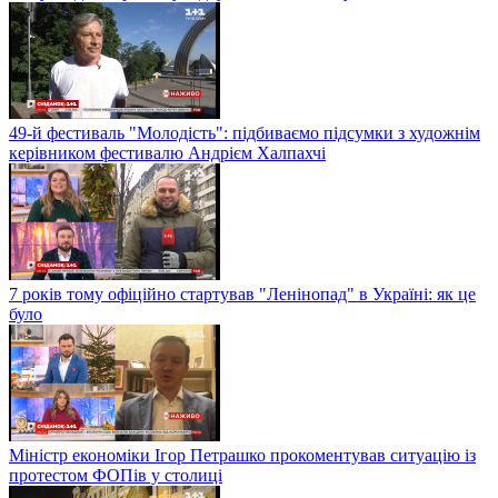
49-й фестиваль "Молодість": підбиваємо підсумки з художнім
керівником фестивалю Андрієм Халпахчі
7 років тому офіційно стартував "Ленінопад" в Україні: як це
було
Міністр економіки Ігор Петрашко прокоментував ситуацію із
протестом ФОПів у столиці