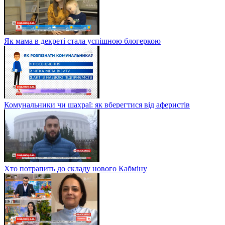
Як мама в декреті стала успішною блогеркою
Комунальники чи шахраї: як вберегтися від аферистів
Хто потрапить до складу нового Кабміну