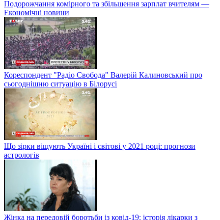
Подорожчання комірного та збільшення зарплат вчителям —
Економічні новини
Кореспондент "Радіо Свобода" Валерій Калиновський про
сьогоднішню ситуацію в Білорусі
Що зірки віщують Україні і світові у 2021 році: прогнози
астрологів
Жінка на передовій боротьби із ковід-19: історія лікарки з