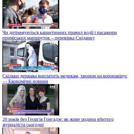
Чи дотримуються карантинних правил водії і пасажири
приміських маршруток – перевірка Сніданку
Скільки держава виплатить медикам, хворим на коронавірус
— Економічні новини
20 років без Георгія Гонгадзе: як живе родина вбитого
журналіста сьогодні