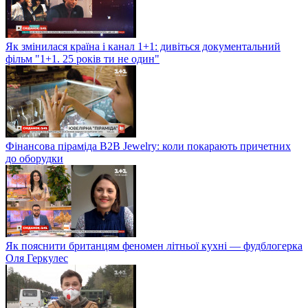
Як змінилася країна і канал 1+1: дивіться документальний
фільм "1+1. 25 років ти не один"
Фінансова піраміда B2B Jewelry: коли покарають причетних
до оборудки
Як пояснити британцям феномен літньої кухні — фудблогерка
Оля Геркулес