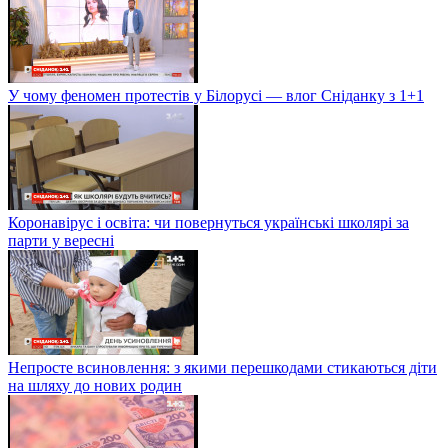
У чому феномен протестів у Білорусі — влог Сніданку з 1+1
Коронавірус і освіта: чи повернуться українські школярі за
парти у вересні
Непросте всиновлення: з якими перешкодами стикаються діти
на шляху до нових родин