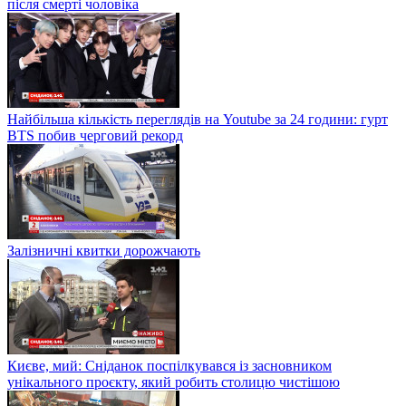
після смерті чоловіка
Найбільша кількість переглядів на Youtube за 24 години: гурт
BTS побив черговий рекорд
Залізничні квитки дорожчають
Києве, мий: Сніданок поспілкувався із засновником
унікального проєкту, який робить столицю чистішою