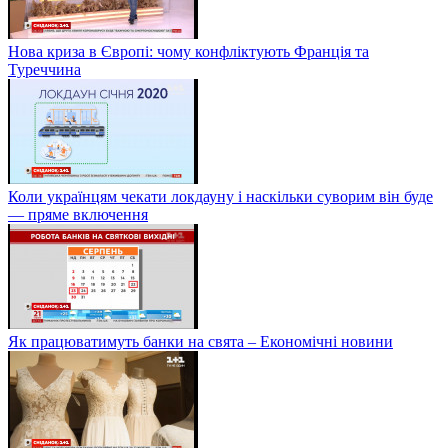
Нова криза в Європі: чому конфліктують Франція та
Туреччина
Коли українцям чекати локдауну і наскільки суворим він буде
— пряме включення
Як працюватимуть банки на свята – Економічні новини