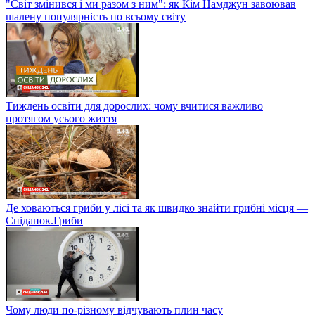
"Світ змінився і ми разом з ним": як Кім Намджун завоював
шалену популярність по всьому світу
Тиждень освіти для дорослих: чому вчитися важливо
протягом усього життя
Де ховаються гриби у лісі та як швидко знайти грибні місця —
Сніданок.Гриби
Чому люди по-різному відчувають плин часу