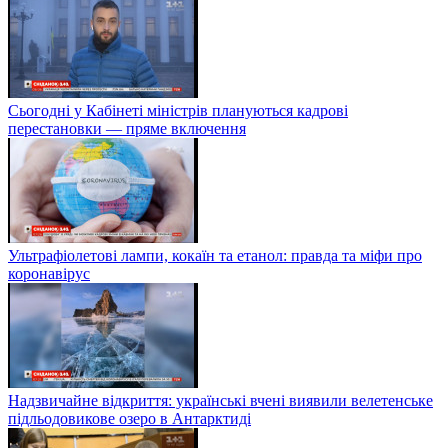
Сьогодні у Кабінеті міністрів плануються кадрові
перестановки — пряме включення
Ультрафіолетові лампи, кокаїн та етанол: правда та міфи про
коронавірус
Надзвичайне відкриття: українські вчені виявили велетенське
підльодовикове озеро в Антарктиді