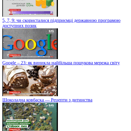
5, 7, 9: чи скористалися підприємці державною програмою
доступних позик
Google – 23: як виникла найбільша пошукова мережа світу
Шоколадна ковбаска — Рецепти з дитинства