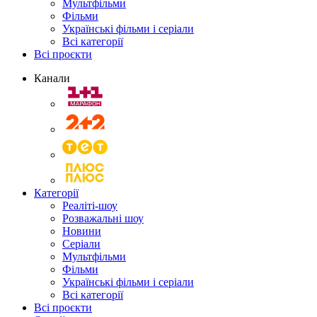
Мультфільми
Фільми
Українські фільми і серіали
Всі категорії
Всі проєкти
Канали
Категорії
Реаліті-шоу
Розважальні шоу
Новини
Серіали
Мультфільми
Фільми
Українські фільми і серіали
Всі категорії
Всі проєкти