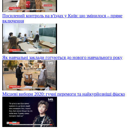
Посилений контроль на в'їздах у Київ: що змінилося – пряме
включення
Як навчальні заклади готуються до нового навчального року
Місцеві вибори 2020: гучні перемоги та найкурйозніші фіаско