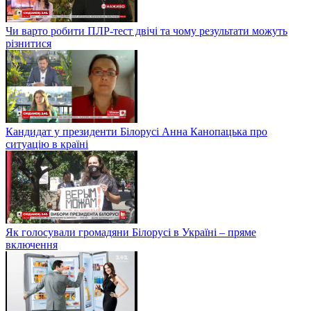
Чи варто робити ПЛР-тест двічі та чому результати можуть
різнитися
Кандидат у президенти Білорусі Анна Канопацька про
ситуацію в країні
Як голосували громадяни Білорусі в Україні – пряме
включення