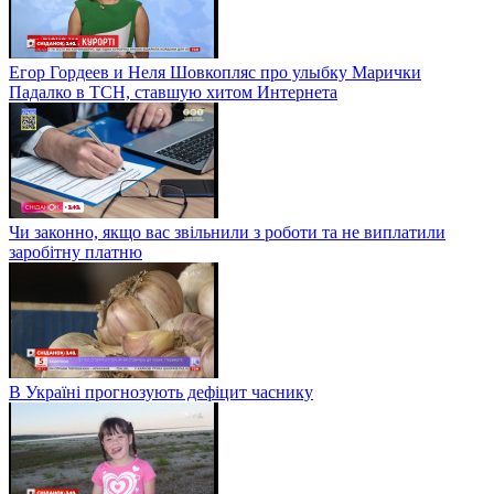
Егор Гордеев и Неля Шовкопляс про улыбку Марички
Падалко в ТСН, ставшую хитом Интернета
Чи законно, якщо вас звільнили з роботи та не виплатили
заробітну платню
В Україні прогнозують дефіцит часнику