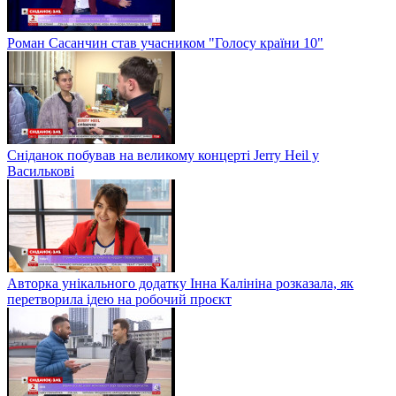
Роман Сасанчин став учасником "Голосу країни 10"
Сніданок побував на великому концерті Jerry Heil у
Василькові
Авторка унікального додатку Інна Калініна розказала, як
перетворила ідею на робочий проєкт