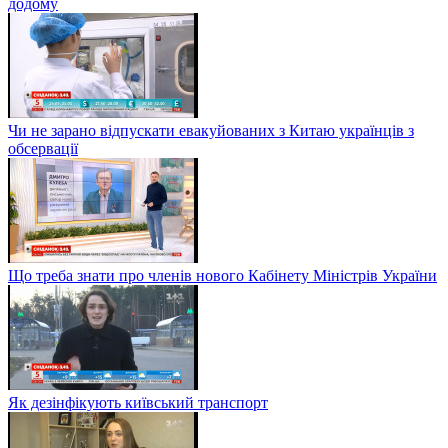
додому
Чи не зарано відпускати евакуйованих з Китаю українців з
обсервації
Що треба знати про членів нового Кабінету Міністрів України
Як дезінфікують київський транспорт