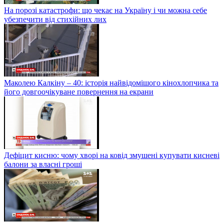
На порозі катастрофи: що чекає на Україну і чи можна себе
убезпечити від стихійних лих
Маколею Калкіну – 40: історія найвідомішого кінохлопчика та
його довгоочікуване повернення на екрани
Дефіцит кисню: чому хворі на ковід змушені купувати кисневі
балони за власні гроші