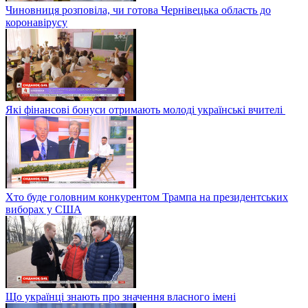
Чиновниця розповіла, чи готова Чернівецька область до
коронавірусу
Які фінансові бонуси отримають молоді українські вчителі
Хто буде головним конкурентом Трампа на президентських
виборах у США
Що українці знають про значення власного імені