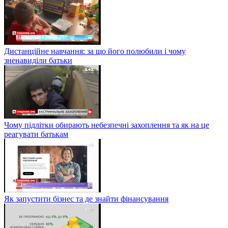
Дистанційне навчання: за що його полюбили і чому
зненавиділи батьки
Чому підлітки обирають небезпечні захоплення та як на це
реагувати батькам
Як запустити бізнес та де знайти фінансування