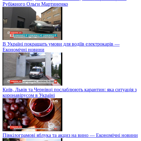
Рубіжного Ольги Мартиненко
В Україні покращать умови для водіїв електрокарів —
Економічні новини
Київ, Львів та Чернівці послаблюють карантин: яка ситуація з
коронавірусом в Україні
Півкілограмові яблука та акциз на вино — Економічні новини