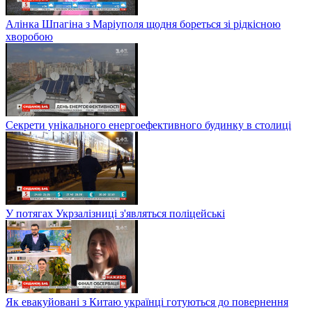
Алінка Шпагіна з Маріуполя щодня бореться зі рідкісною
хворобою
Секрети унікального енергоефективного будинку в столиці
У потягах Укрзалізниці з'являться поліцейські
Як евакуйовані з Китаю українці готуються до повернення