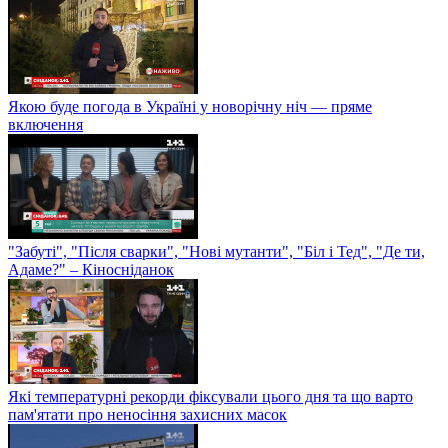
Якою буде погода в Україні у новорічну ніч — пряме
включення
"Забуті", "Після сварки", "Нові мутанти", "Біл і Тед", "Де ти,
Адаме?" – Кіносніданок
Які температурні рекорди фіксували цього дня та що варто
пам'ятати про неносіння захисних масок