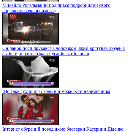
Михайло Рогальський поділився подробицями свого
соціального експерименту
Сніданок поспілкувався з чоловіком, який врятував людей з
автівки, що вилетіла в Русанівський канал
Що таке сухий лід і коли він може бути небезпечним
Інтернет обурений поведінкою блогерки Катерини Діденко