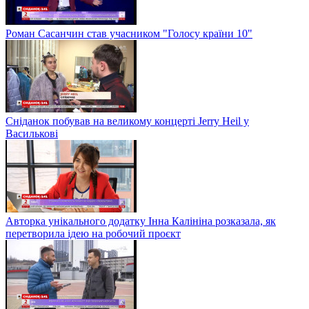
Роман Сасанчин став учасником "Голосу країни 10"
Сніданок побував на великому концерті Jerry Heil у
Василькові
Авторка унікального додатку Інна Калініна розказала, як
перетворила ідею на робочий проєкт