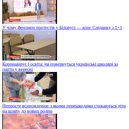
У чому феномен протестів у Білорусі — влог Сніданку з 1+1
Коронавірус і освіта: чи повернуться українські школярі за
парти у вересні
Непросте всиновлення: з якими перешкодами стикаються діти
на шляху до нових родин