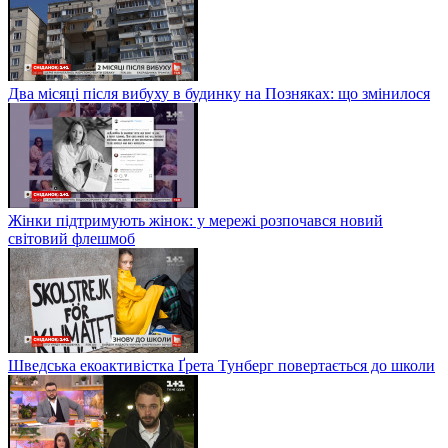
Два місяці після вибуху в будинку на Позняках: що змінилося
Жінки підтримують жінок: у мережі розпочався новий
світовий флешмоб
Шведська екоактивістка Ґрета Тунберг повертається до школи