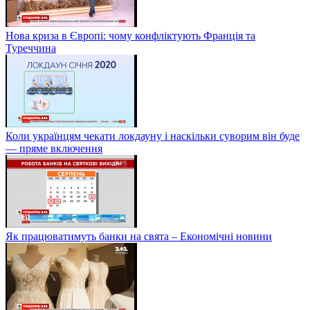
Нова криза в Європі: чому конфліктують Франція та
Туреччина
Коли українцям чекати локдауну і наскільки суворим він буде
— пряме включення
Як працюватимуть банки на свята – Економічні новини