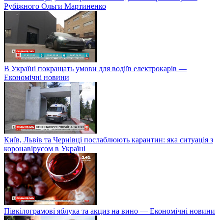
Рубіжного Ольги Мартиненко
В Україні покращать умови для водіїв електрокарів —
Економічні новини
Київ, Львів та Чернівці послаблюють карантин: яка ситуація з
коронавірусом в Україні
Півкілограмові яблука та акциз на вино — Економічні новини