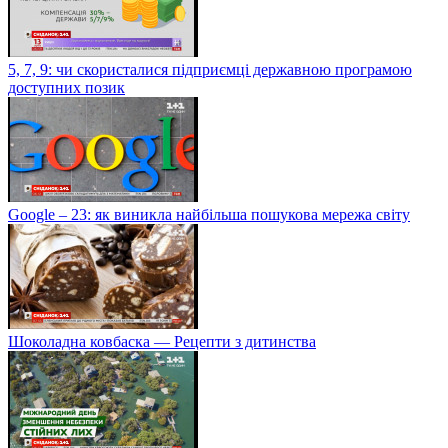
5, 7, 9: чи скористалися підприємці державною програмою
доступних позик
Google – 23: як виникла найбільша пошукова мережа світу
Шоколадна ковбаска — Рецепти з дитинства