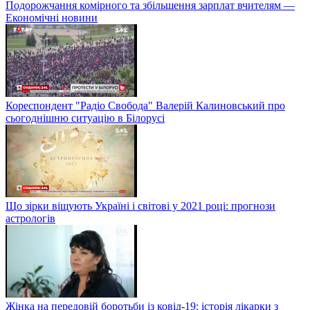
Подорожчання комірного та збільшення зарплат вчителям —
Економічні новини
Кореспондент "Радіо Свобода" Валерій Калиновський про
сьогоднішню ситуацію в Білорусі
Що зірки віщують Україні і світові у 2021 році: прогнози
астрологів
Жінка на передовій боротьби із ковід-19: історія лікарки з