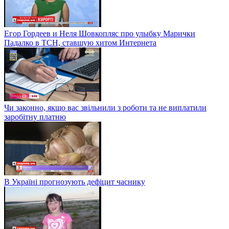
Егор Гордеев и Неля Шовкопляс про улыбку Марички
Падалко в ТСН, ставшую хитом Интернета
Чи законно, якщо вас звільнили з роботи та не виплатили
заробітну платню
В Україні прогнозують дефіцит часнику