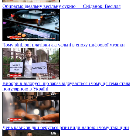
Обираємо ідеальну весільну сукню — Сніданок. Весілля
Чому вінілові платівки актуальні в епоху цифрової музики
Вибори в Білорусі: що зараз відбувається і чому ця тема стала
популярною в Україні
День кави: звідки беруться різні види напою і чому такі ціни