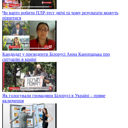
Чи варто робити ПЛР-тест двічі та чому результати можуть
різнитися
Кандидат у президенти Білорусі Анна Канопацька про
ситуацію в країні
Як голосували громадяни Білорусі в Україні – пряме
включення