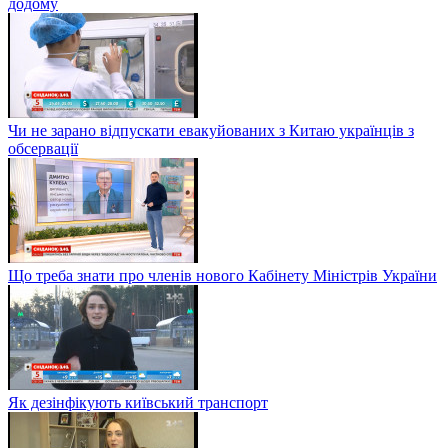
додому
Чи не зарано відпускати евакуйованих з Китаю українців з
обсервації
Що треба знати про членів нового Кабінету Міністрів України
Як дезінфікують київський транспорт