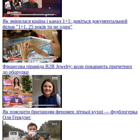
Як змінилася країна і канал 1+1: дивіться документальний
фільм "1+1. 25 років ти не один"
Фінансова піраміда B2B Jewelry: коли покарають причетних
до оборудки
Як пояснити британцям феномен літньої кухні — фудблогерка
Оля Геркулес