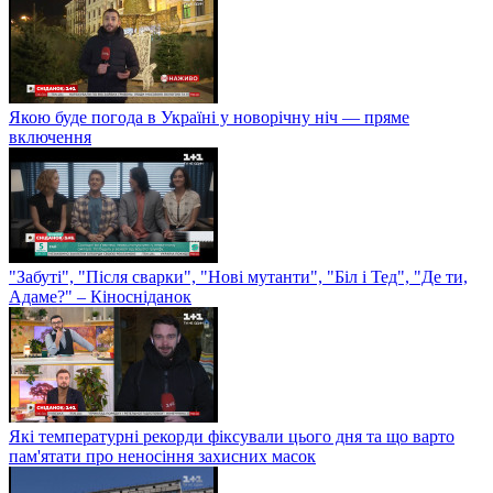
Якою буде погода в Україні у новорічну ніч — пряме
включення
"Забуті", "Після сварки", "Нові мутанти", "Біл і Тед", "Де ти,
Адаме?" – Кіносніданок
Які температурні рекорди фіксували цього дня та що варто
пам'ятати про неносіння захисних масок