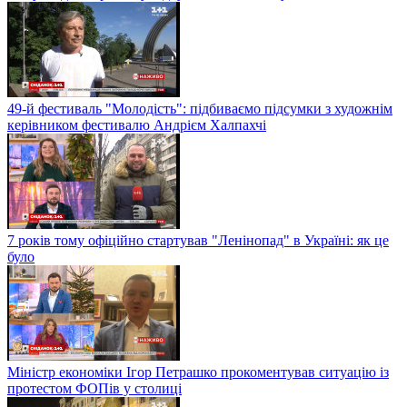
49-й фестиваль "Молодість": підбиваємо підсумки з художнім
керівником фестивалю Андрієм Халпахчі
7 років тому офіційно стартував "Ленінопад" в Україні: як це
було
Міністр економіки Ігор Петрашко прокоментував ситуацію із
протестом ФОПів у столиці