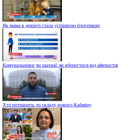
Як мама в декреті стала успішною блогеркою
Комунальники чи шахраї: як вберегтися від аферистів
Хто потрапить до складу нового Кабміну