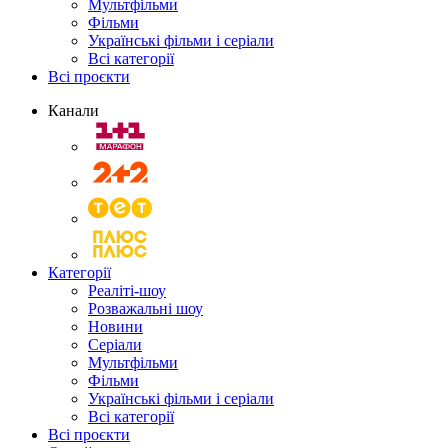
Мультфільми
Фільми
Українські фільми і серіали
Всі категорії
Всі проєкти
Канали
Категорії
Реаліті-шоу
Розважальні шоу
Новини
Серіали
Мультфільми
Фільми
Українські фільми і серіали
Всі категорії
Всі проєкти