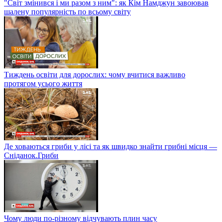
"Світ змінився і ми разом з ним": як Кім Намджун завоював
шалену популярність по всьому світу
Тиждень освіти для дорослих: чому вчитися важливо
протягом усього життя
Де ховаються гриби у лісі та як швидко знайти грибні місця —
Сніданок.Гриби
Чому люди по-різному відчувають плин часу