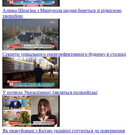
Алінка Шпагіна з Маріуполя щодня бореться зі рідкісною
хворобою
Секрети унікального енергоефективного будинку в столиці
У потягах Укрзалізниці з'являться поліцейські
Як евакуйовані з Китаю українці готуються до повернення