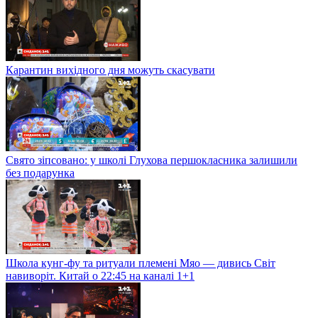
Карантин вихідного дня можуть скасувати
Свято зіпсовано: у школі Глухова першокласника залишили
без подарунка
Школа кунг-фу та ритуали племені Мяо — дивись Світ
навиворіт. Китай о 22:45 на каналі 1+1