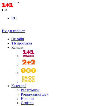
UA
RU
Вхід в кабінет
Онлайн
ТБ програма
Канали
Категорії
Реаліті-шоу
Розважальні шоу
Новини
Серіали