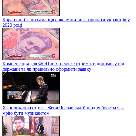
Карантин б'є по гаманцях: як змінилися зарплати українців у
2020 році
Компенсація для ФОПів: хто може отримати допомогу від
держави та як правильно оформити заявку
Хлопчик-оркестр: як Женя Чеславський щодня бореться за
мрію бути музикантом