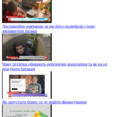
Дистанційне навчання: за що його полюбили і чому
зненавиділи батьки
Чому підлітки обирають небезпечні захоплення та як на це
реагувати батькам
Як запустити бізнес та де знайти фінансування