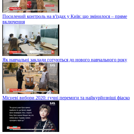
Посилений контроль на в'їздах у Київ: що змінилося – пряме
включення
Як навчальні заклади готуються до нового навчального року
Місцеві вибори 2020: гучні перемоги та найкурйозніші фіаско