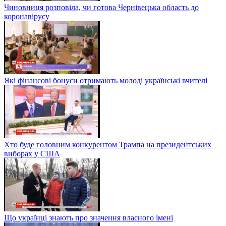
Чиновниця розповіла, чи готова Чернівецька область до
коронавірусу
Які фінансові бонуси отримають молоді українські вчителі
Хто буде головним конкурентом Трампа на президентських
виборах у США
Що українці знають про значення власного імені