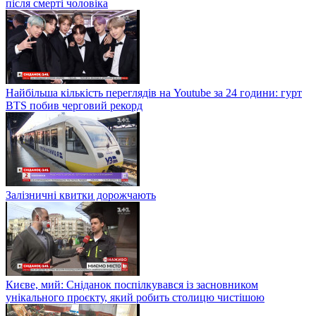
після смерті чоловіка
Найбільша кількість переглядів на Youtube за 24 години: гурт
BTS побив черговий рекорд
Залізничні квитки дорожчають
Києве, мий: Сніданок поспілкувався із засновником
унікального проєкту, який робить столицю чистішою