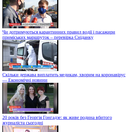
Чи дотримуються карантинних правил водії і пасажири
приміських маршруток – перевірка Сніданку
Скільки держава виплатить медикам, хворим на коронавірус
— Економічні новини
20 років без Георгія Гонгадзе: як живе родина вбитого
журналіста сьогодні