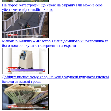
На порозі катастрофи: що чекає на Україну і чи можна себе
убезпечити від стихійних лих
Маколею Калкіну – 40: історія найвідомішого кінохлопчика та
його довгоочікуване повернення на екрани
Дефіцит кисню: чому хворі на ковід змушені купувати кисневі
балони за власні гроші