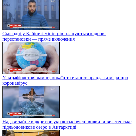
Сьогодні у Кабінеті міністрів плануються кадрові
перестановки — пряме включення
Ультрафіолетові лампи, кокаїн та етанол: правда та міфи про
коронавірус
Надзвичайне відкриття: українські вчені виявили велетенське
підльодовикове озеро в Антарктиді