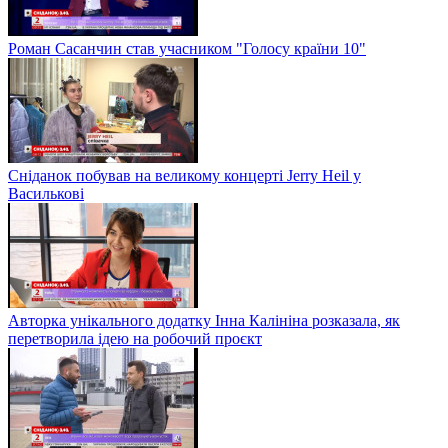
Роман Сасанчин став учасником "Голосу країни 10"
Сніданок побував на великому концерті Jerry Heil у
Василькові
Авторка унікального додатку Інна Калініна розказала, як
перетворила ідею на робочий проєкт