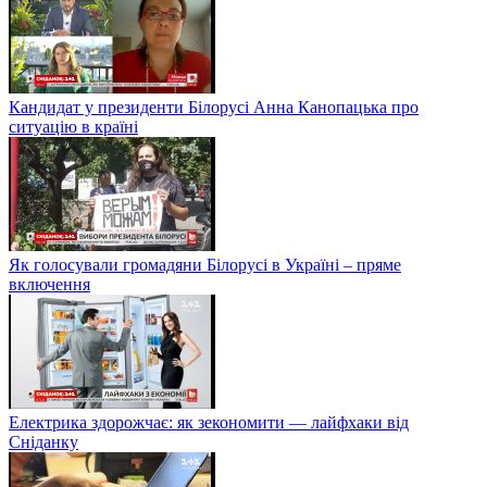
Чи варто робити ПЛР-тест двічі та чому результати можуть
різнитися
Кандидат у президенти Білорусі Анна Канопацька про
ситуацію в країні
Як голосували громадяни Білорусі в Україні – пряме
включення