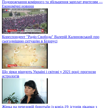
Подорожчання комірного та збільшення зарплат вчителям —
Економічні новини
Кореспондент "Радіо Свобода" Валерій Калиновський про
сьогоднішню ситуацію в Білорусі
Що зірки віщують Україні і світові у 2021 році: прогнози
астрологів
Жінка на передовій боротьби із ковід-19: історія лікарки з