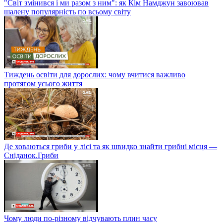
"Світ змінився і ми разом з ним": як Кім Намджун завоював
шалену популярність по всьому світу
Тиждень освіти для дорослих: чому вчитися важливо
протягом усього життя
Де ховаються гриби у лісі та як швидко знайти грибні місця —
Сніданок.Гриби
Чому люди по-різному відчувають плин часу