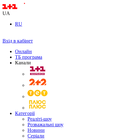
UA
RU
Вхід в кабінет
Онлайн
ТБ програма
Канали
Категорії
Реаліті-шоу
Розважальні шоу
Новини
Серіали