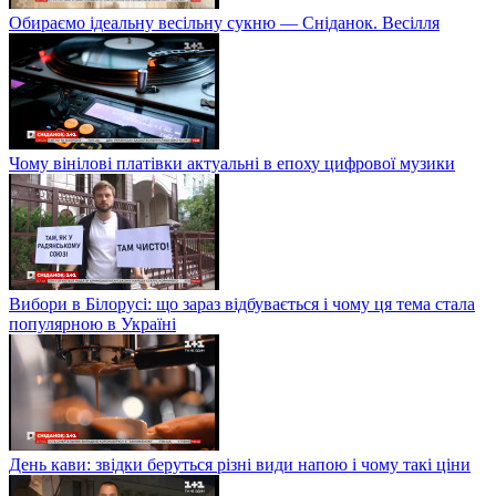
Обираємо ідеальну весільну сукню — Сніданок. Весілля
Чому вінілові платівки актуальні в епоху цифрової музики
Вибори в Білорусі: що зараз відбувається і чому ця тема стала
популярною в Україні
День кави: звідки беруться різні види напою і чому такі ціни