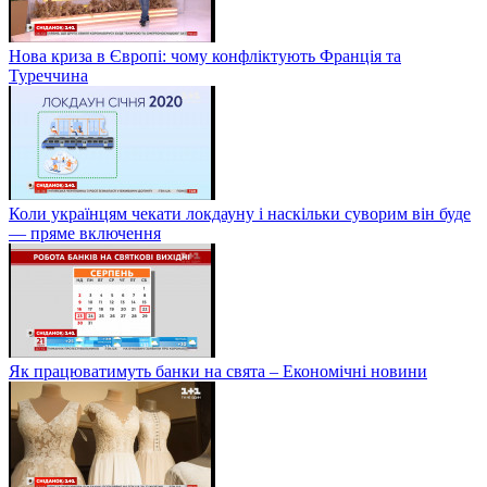
Нова криза в Європі: чому конфліктують Франція та
Туреччина
Коли українцям чекати локдауну і наскільки суворим він буде
— пряме включення
Як працюватимуть банки на свята – Економічні новини