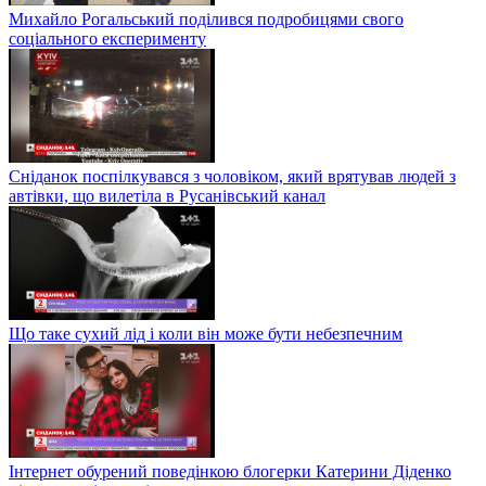
Михайло Рогальський поділився подробицями свого
соціального експерименту
Сніданок поспілкувався з чоловіком, який врятував людей з
автівки, що вилетіла в Русанівський канал
Що таке сухий лід і коли він може бути небезпечним
Інтернет обурений поведінкою блогерки Катерини Діденко