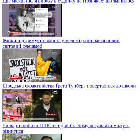
Два місяці після вибуху в будинку на Позняках: що змінилося
Жінки підтримують жінок: у мережі розпочався новий
світовий флешмоб
Шведська екоактивістка Ґрета Тунберг повертається до школи