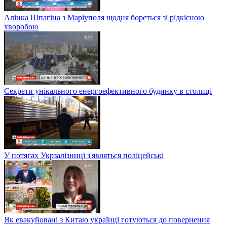
Алінка Шпагіна з Маріуполя щодня бореться зі рідкісною
хворобою
Секрети унікального енергоефективного будинку в столиці
У потягах Укрзалізниці з'являться поліцейські
Як евакуйовані з Китаю українці готуються до повернення