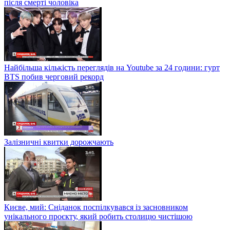
після смерті чоловіка
Найбільша кількість переглядів на Youtube за 24 години: гурт
BTS побив черговий рекорд
Залізничні квитки дорожчають
Києве, мий: Сніданок поспілкувався із засновником
унікального проєкту, який робить столицю чистішою