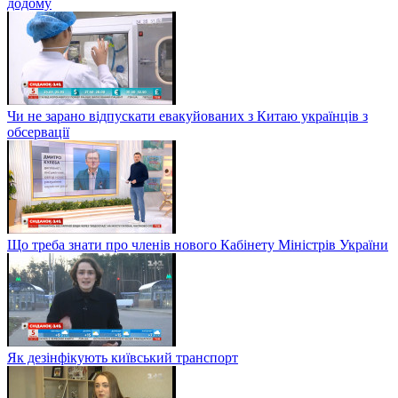
додому
Чи не зарано відпускати евакуйованих з Китаю українців з
обсервації
Що треба знати про членів нового Кабінету Міністрів України
Як дезінфікують київський транспорт