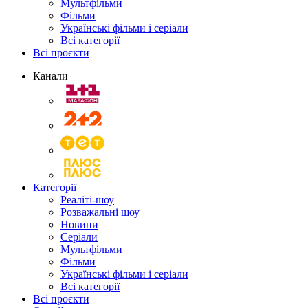
Мультфільми
Фільми
Українські фільми і серіали
Всі категорії
Всі проєкти
Канали
Категорії
Реаліті-шоу
Розважальні шоу
Новини
Серіали
Мультфільми
Фільми
Українські фільми і серіали
Всі категорії
Всі проєкти