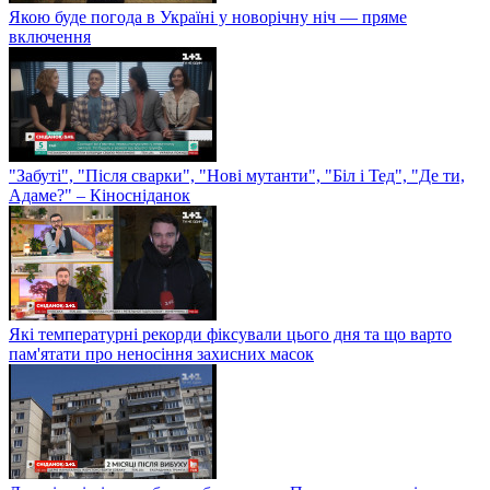
Якою буде погода в Україні у новорічну ніч — пряме
включення
"Забуті", "Після сварки", "Нові мутанти", "Біл і Тед", "Де ти,
Адаме?" – Кіносніданок
Які температурні рекорди фіксували цього дня та що варто
пам'ятати про неносіння захисних масок