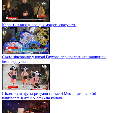
Карантин вихідного дня можуть скасувати
Свято зіпсовано: у школі Глухова першокласника залишили
без подарунка
Школа кунг-фу та ритуали племені Мяо — дивись Світ
навиворіт. Китай о 22:45 на каналі 1+1