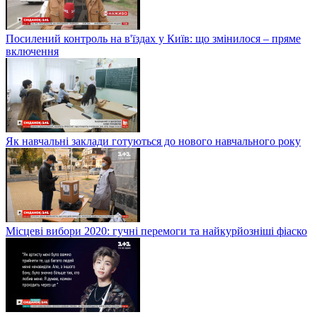
Посилений контроль на в'їздах у Київ: що змінилося – пряме
включення
Як навчальні заклади готуються до нового навчального року
Місцеві вибори 2020: гучні перемоги та найкурйозніші фіаско