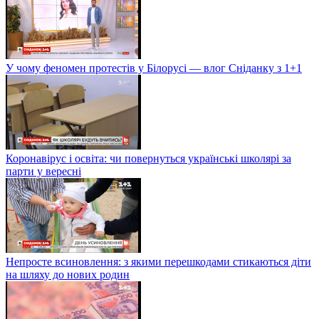
У чому феномен протестів у Білорусі — влог Сніданку з 1+1
Коронавірус і освіта: чи повернуться українські школярі за
парти у вересні
Непросте всиновлення: з якими перешкодами стикаються діти
на шляху до нових родин