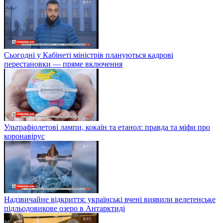
Сьогодні у Кабінеті міністрів плануються кадрові
перестановки — пряме включення
Ультрафіолетові лампи, кокаїн та етанол: правда та міфи про
коронавірус
Надзвичайне відкриття: українські вчені виявили велетенське
підльодовикове озеро в Антарктиді