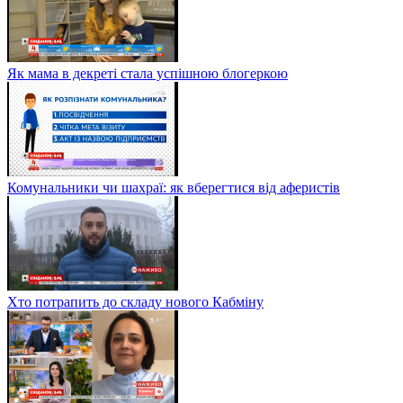
Як мама в декреті стала успішною блогеркою
Комунальники чи шахраї: як вберегтися від аферистів
Хто потрапить до складу нового Кабміну