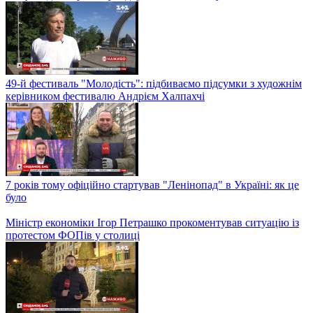
49-й фестиваль "Молодість": підбиваємо підсумки з художнім
керівником фестивалю Андрієм Халпахчі
7 років тому офіційно стартував "Ленінопад" в Україні: як це
було
Міністр економіки Ігор Петрашко прокоментував ситуацію із
протестом ФОПів у столиці