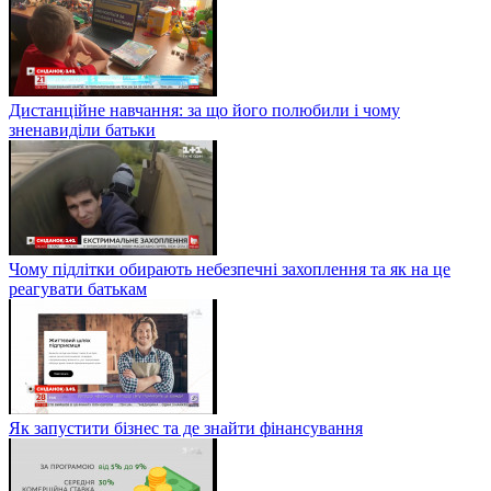
Дистанційне навчання: за що його полюбили і чому
зненавиділи батьки
Чому підлітки обирають небезпечні захоплення та як на це
реагувати батькам
Як запустити бізнес та де знайти фінансування