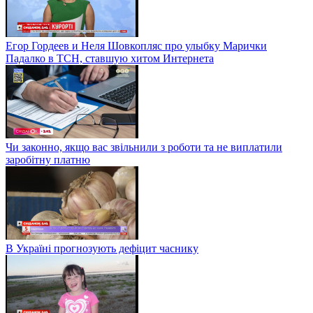
Егор Гордеев и Неля Шовкопляс про улыбку Марички
Падалко в ТСН, ставшую хитом Интернета
Чи законно, якщо вас звільнили з роботи та не виплатили
заробітну платню
В Україні прогнозують дефіцит часнику