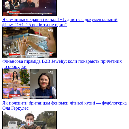
Як змінилася країна і канал 1+1: дивіться документальний
фільм "1+1. 25 років ти не один"
Фінансова піраміда B2B Jewelry: коли покарають причетних
до оборудки
Як пояснити британцям феномен літньої кухні — фудблогерка
Оля Геркулес