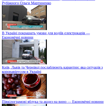
Рубіжного Ольги Мартиненко
В Україні покращать умови для водіїв електрокарів —
Економічні новини
Київ, Львів та Чернівці послаблюють карантин: яка ситуація з
коронавірусом в Україні
Півкілограмові яблука та акциз на вино — Економічні новини