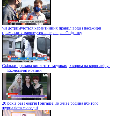
Чи дотримуються карантинних правил водії і пасажири
приміських маршруток – перевірка Сніданку
Скільки держава виплатить медикам, хворим на коронавірус
— Економічні новини
20 років без Георгія Гонгадзе: як живе родина вбитого
журналіста сьогодні