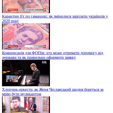
Карантин б'є по гаманцях: як змінилися зарплати українців у
2020 році
Компенсація для ФОПів: хто може отримати допомогу від
держави та як правильно оформити заявку
Хлопчик-оркестр: як Женя Чеславський щодня бореться за
мрію бути музикантом