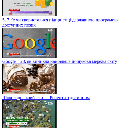
5, 7, 9: чи скористалися підприємці державною програмою
доступних позик
Google – 23: як виникла найбільша пошукова мережа світу
Шоколадна ковбаска — Рецепти з дитинства