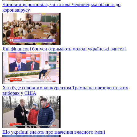
Чиновниця розповіла, чи готова Чернівецька область до
коронавірусу
Які фінансові бонуси отримають молоді українські вчителі
Хто буде головним конкурентом Трампа на президентських
виборах у США
Що українці знають про значення власного імені