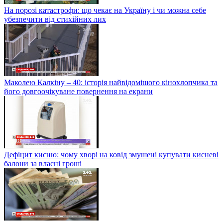
На порозі катастрофи: що чекає на Україну і чи можна себе
убезпечити від стихійних лих
Маколею Калкіну – 40: історія найвідомішого кінохлопчика та
його довгоочікуване повернення на екрани
Дефіцит кисню: чому хворі на ковід змушені купувати кисневі
балони за власні гроші