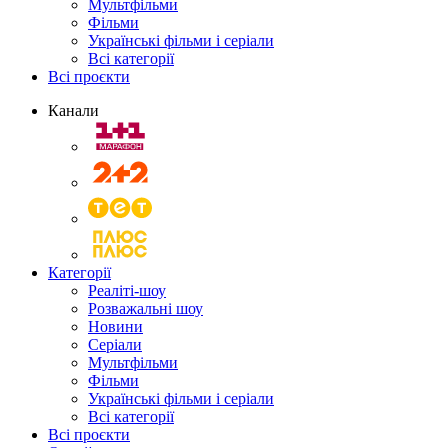
Мультфільми
Фільми
Українські фільми і серіали
Всі категорії
Всі проєкти
Канали
Категорії
Реаліті-шоу
Розважальні шоу
Новини
Серіали
Мультфільми
Фільми
Українські фільми і серіали
Всі категорії
Всі проєкти