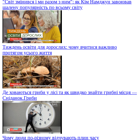
"Світ змінився і ми разом з ним": як Кім Намджун завоював
шалену популярність по всьому світу
Тиждень освіти для дорослих: чому вчитися важливо
протягом усього життя
Де ховаються гриби у лісі та як швидко знайти грибні місця —
Сніданок.Гриби
Чому люди по-різному відчувають плин часу