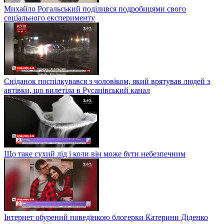
Михайло Рогальський поділився подробицями свого
соціального експерименту
Сніданок поспілкувався з чоловіком, який врятував людей з
автівки, що вилетіла в Русанівський канал
Що таке сухий лід і коли він може бути небезпечним
Інтернет обурений поведінкою блогерки Катерини Діденко