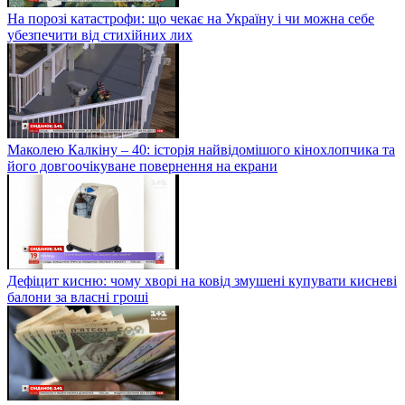
На порозі катастрофи: що чекає на Україну і чи можна себе
убезпечити від стихійних лих
Маколею Калкіну – 40: історія найвідомішого кінохлопчика та
його довгоочікуване повернення на екрани
Дефіцит кисню: чому хворі на ковід змушені купувати кисневі
балони за власні гроші