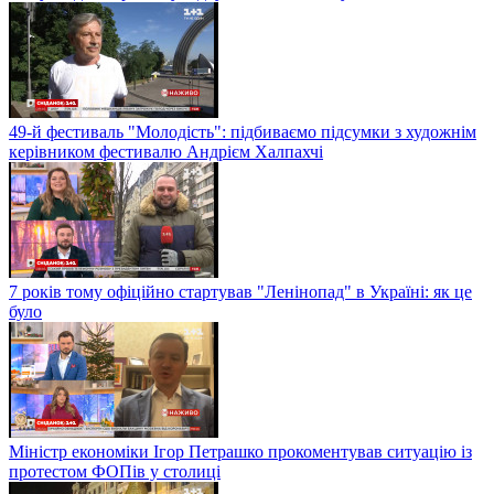
49-й фестиваль "Молодість": підбиваємо підсумки з художнім
керівником фестивалю Андрієм Халпахчі
7 років тому офіційно стартував "Ленінопад" в Україні: як це
було
Міністр економіки Ігор Петрашко прокоментував ситуацію із
протестом ФОПів у столиці