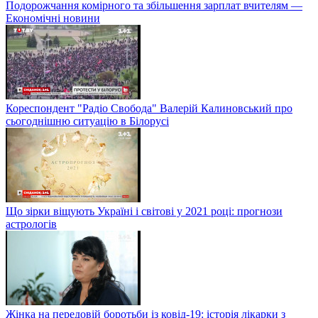
Подорожчання комірного та збільшення зарплат вчителям —
Економічні новини
Кореспондент "Радіо Свобода" Валерій Калиновський про
сьогоднішню ситуацію в Білорусі
Що зірки віщують Україні і світові у 2021 році: прогнози
астрологів
Жінка на передовій боротьби із ковід-19: історія лікарки з