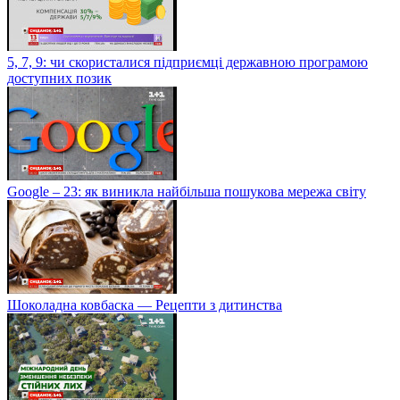
5, 7, 9: чи скористалися підприємці державною програмою
доступних позик
Google – 23: як виникла найбільша пошукова мережа світу
Шоколадна ковбаска — Рецепти з дитинства