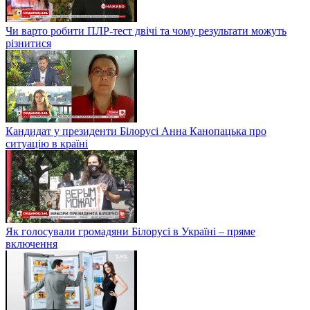
Чи варто робити ПЛР-тест двічі та чому результати можуть
різнитися
Кандидат у президенти Білорусі Анна Канопацька про
ситуацію в країні
Як голосували громадяни Білорусі в Україні – пряме
включення