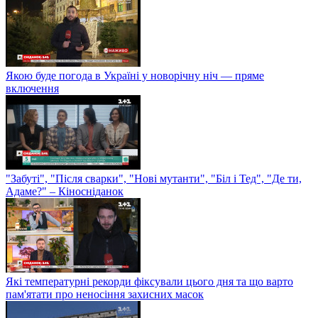
Якою буде погода в Україні у новорічну ніч — пряме
включення
"Забуті", "Після сварки", "Нові мутанти", "Біл і Тед", "Де ти,
Адаме?" – Кіносніданок
Які температурні рекорди фіксували цього дня та що варто
пам'ятати про неносіння захисних масок