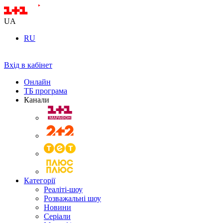
UA
RU
Вхід в кабінет
Онлайн
ТБ програма
Канали
Категорії
Реаліті-шоу
Розважальні шоу
Новини
Серіали