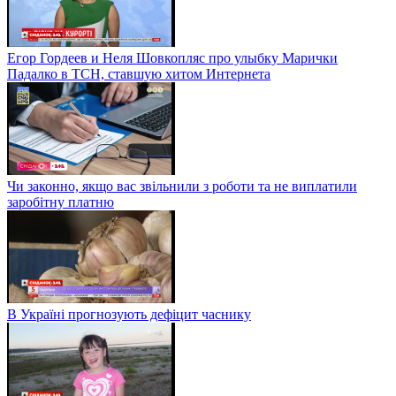
Егор Гордеев и Неля Шовкопляс про улыбку Марички
Падалко в ТСН, ставшую хитом Интернета
Чи законно, якщо вас звільнили з роботи та не виплатили
заробітну платню
В Україні прогнозують дефіцит часнику