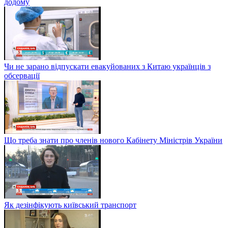
додому
Чи не зарано відпускати евакуйованих з Китаю українців з
обсервації
Що треба знати про членів нового Кабінету Міністрів України
Як дезінфікують київський транспорт