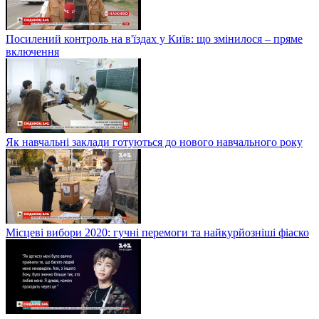
Посилений контроль на в'їздах у Київ: що змінилося – пряме
включення
Як навчальні заклади готуються до нового навчального року
Місцеві вибори 2020: гучні перемоги та найкурйозніші фіаско