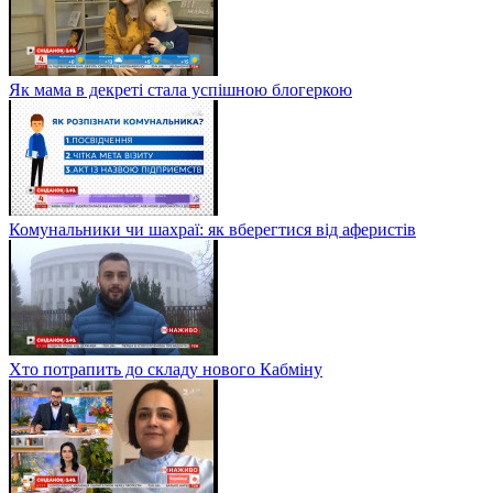
Як мама в декреті стала успішною блогеркою
Комунальники чи шахраї: як вберегтися від аферистів
Хто потрапить до складу нового Кабміну