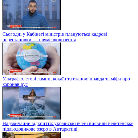
Сьогодні у Кабінеті міністрів плануються кадрові
перестановки — пряме включення
Ультрафіолетові лампи, кокаїн та етанол: правда та міфи про
коронавірус
Надзвичайне відкриття: українські вчені виявили велетенське
підльодовикове озеро в Антарктиді