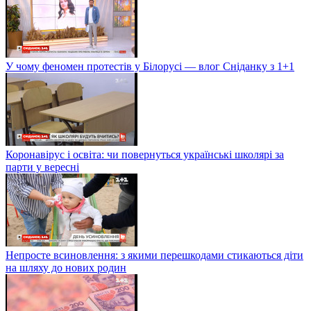
У чому феномен протестів у Білорусі — влог Сніданку з 1+1
Коронавірус і освіта: чи повернуться українські школярі за
парти у вересні
Непросте всиновлення: з якими перешкодами стикаються діти
на шляху до нових родин