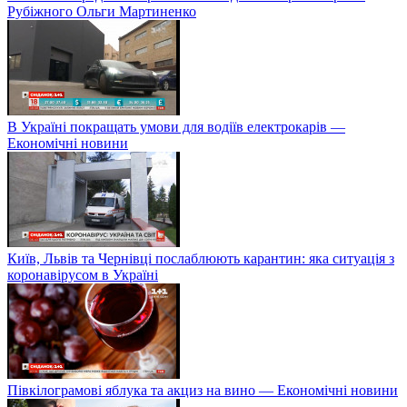
Рубіжного Ольги Мартиненко
В Україні покращать умови для водіїв електрокарів —
Економічні новини
Київ, Львів та Чернівці послаблюють карантин: яка ситуація з
коронавірусом в Україні
Півкілограмові яблука та акциз на вино — Економічні новини