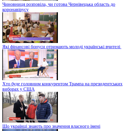
Чиновниця розповіла, чи готова Чернівецька область до
коронавірусу
Які фінансові бонуси отримають молоді українські вчителі
Хто буде головним конкурентом Трампа на президентських
виборах у США
Що українці знають про значення власного імені