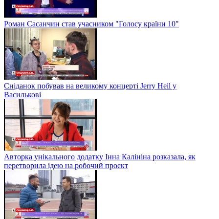
Роман Сасанчин став учасником "Голосу країни 10"
Сніданок побував на великому концерті Jerry Heil у
Василькові
Авторка унікального додатку Інна Калініна розказала, як
перетворила ідею на робочий проєкт