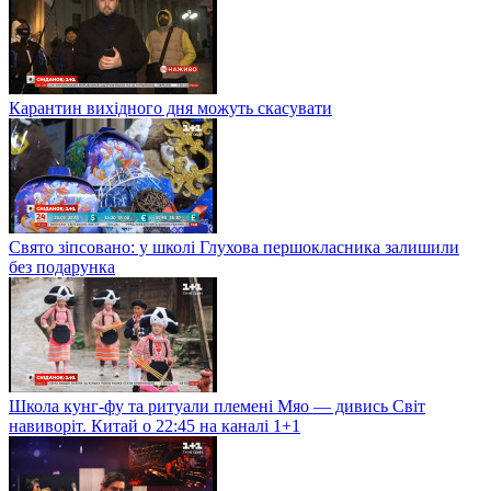
Карантин вихідного дня можуть скасувати
Свято зіпсовано: у школі Глухова першокласника залишили
без подарунка
Школа кунг-фу та ритуали племені Мяо — дивись Світ
навиворіт. Китай о 22:45 на каналі 1+1