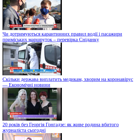
Чи дотримуються карантинних правил водії і пасажири
приміських маршруток – перевірка Сніданку
Скільки держава виплатить медикам, хворим на коронавірус
— Економічні новини
20 років без Георгія Гонгадзе: як живе родина вбитого
журналіста сьогодні