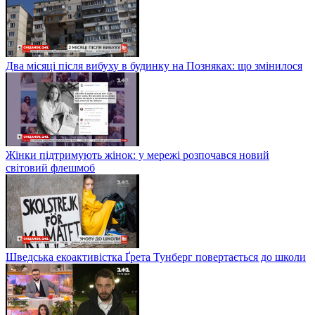
Два місяці після вибуху в будинку на Позняках: що змінилося
Жінки підтримують жінок: у мережі розпочався новий
світовий флешмоб
Шведська екоактивістка Ґрета Тунберг повертається до школи