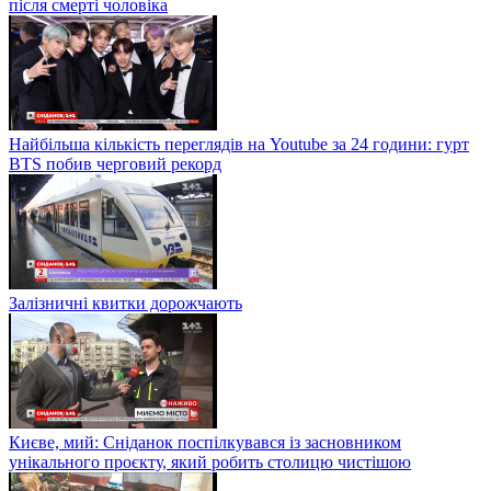
після смерті чоловіка
Найбільша кількість переглядів на Youtube за 24 години: гурт
BTS побив черговий рекорд
Залізничні квитки дорожчають
Києве, мий: Сніданок поспілкувався із засновником
унікального проєкту, який робить столицю чистішою