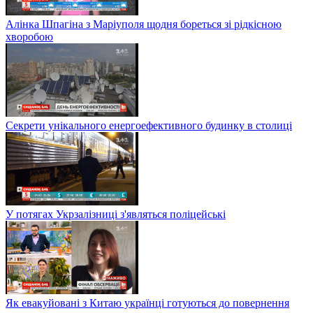
Алінка Шпагіна з Маріуполя щодня бореться зі рідкісною
хворобою
Секрети унікального енергоефективного будинку в столиці
У потягах Укрзалізниці з'являться поліцейські
Як евакуйовані з Китаю українці готуються до повернення