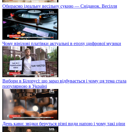
Обираємо ідеальну весільну сукню — Сніданок. Весілля
Чому вінілові платівки актуальні в епоху цифрової музики
Вибори в Білорусі: що зараз відбувається і чому ця тема стала
популярною в Україні
День кави: звідки беруться різні види напою і чому такі ціни