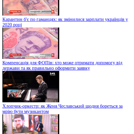
Карантин б'є по гаманцях: як змінилися зарплати українців у
2020 році
Компенсація для ФОПів: хто може отримати допомогу від
держави та як правильно оформити заявку
Хлопчик-оркестр: як Женя Чеславський щодня бореться за
мрію бути музикантом