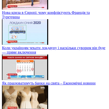
Нова криза в Європі: чому конфліктують Франція та
Туреччина
Коли українцям чекати локдауну і наскільки суворим він буде
— пряме включення
Як працюватимуть банки на свята – Економічні новини