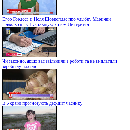
Егор Гордеев и Неля Шовкопляс про улыбку Марички
Падалко в ТСН, ставшую хитом Интернета
Чи законно, якщо вас звільнили з роботи та не виплатили
заробітну платню
В Україні прогнозують дефіцит часнику