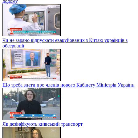
додому
Чи не зарано відпускати евакуйованих з Китаю українців з
обсервації
Що треба знати про членів нового Кабінету Міністрів України
Як дезінфікують київський транспорт