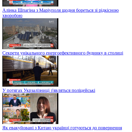
Алінка Шпагіна з Маріуполя щодня бореться зі рідкісною
хворобою
Секрети унікального енергоефективного будинку в столиці
У потягах Укрзалізниці з'являться поліцейські
Як евакуйовані з Китаю українці готуються до повернення