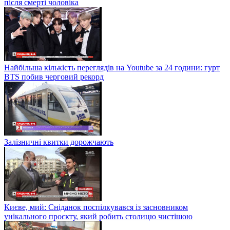
після смерті чоловіка
Найбільша кількість переглядів на Youtube за 24 години: гурт
BTS побив черговий рекорд
Залізничні квитки дорожчають
Києве, мий: Сніданок поспілкувався із засновником
унікального проєкту, який робить столицю чистішою