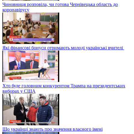
Чиновниця розповіла, чи готова Чернівецька область до
коронавірусу
Які фінансові бонуси отримають молоді українські вчителі
Хто буде головним конкурентом Трампа на президентських
виборах у США
Що українці знають про значення власного імені