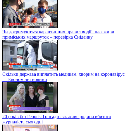
Чи дотримуються карантинних правил водії і пасажири
приміських маршруток – перевірка Сніданку
Скільки держава виплатить медикам, хворим на коронавірус
— Економічні новини
20 років без Георгія Гонгадзе: як живе родина вбитого
журналіста сьогодні