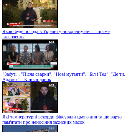
Якою буде погода в Україні у новорічну ніч — пряме
включення
"Забуті", "Після сварки", "Нові мутанти", "Біл і Тед", "Де ти,
Адаме?" – Кіносніданок
Які температурні рекорди фіксували цього дня та що варто
пам'ятати про неносіння захисних масок