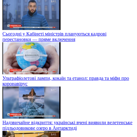
Сьогодні у Кабінеті міністрів плануються кадрові
перестановки — пряме включення
Ультрафіолетові лампи, кокаїн та етанол: правда та міфи про
коронавірус
Надзвичайне відкриття: українські вчені виявили велетенське
підльодовикове озеро в Антарктиді