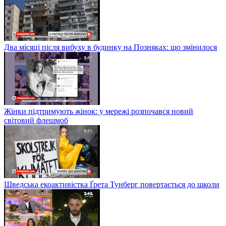
Два місяці після вибуху в будинку на Позняках: що змінилося
Жінки підтримують жінок: у мережі розпочався новий
світовий флешмоб
Шведська екоактивістка Ґрета Тунберг повертається до школи