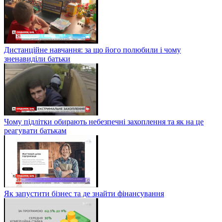
Дистанційне навчання: за що його полюбили і чому
зненавиділи батьки
Чому підлітки обирають небезпечні захоплення та як на це
реагувати батькам
Як запустити бізнес та де знайти фінансування