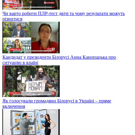
Чи варто робити ПЛР-тест двічі та чому результати можуть
різнитися
Кандидат у президенти Білорусі Анна Канопацька про
ситуацію в країні
Як голосували громадяни Білорусі в Україні – пряме
включення