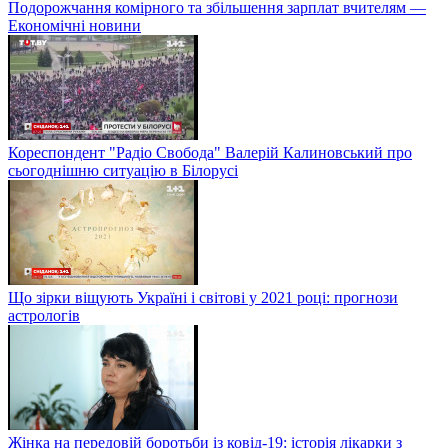
Подорожчання комірного та збільшення зарплат вчителям —
Економічні новини
Кореспондент "Радіо Свобода" Валерій Калиновський про
сьогоднішню ситуацію в Білорусі
Що зірки віщують Україні і світові у 2021 році: прогнози
астрологів
Жінка на передовій боротьби із ковід-19: історія лікарки з