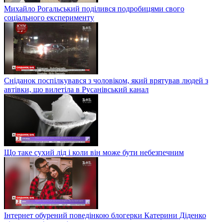
Михайло Рогальський поділився подробицями свого
соціального експерименту
Сніданок поспілкувався з чоловіком, який врятував людей з
автівки, що вилетіла в Русанівський канал
Що таке сухий лід і коли він може бути небезпечним
Інтернет обурений поведінкою блогерки Катерини Діденко