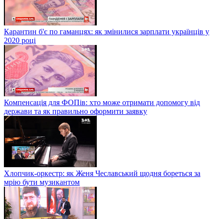
Карантин б'є по гаманцях: як змінилися зарплати українців у
2020 році
Компенсація для ФОПів: хто може отримати допомогу від
держави та як правильно оформити заявку
Хлопчик-оркестр: як Женя Чеславський щодня бореться за
мрію бути музикантом