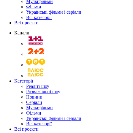
Мультфільми
Фільми
Українські фільми і серіали
Всі категорії
Всі проєкти
Канали
Категорії
Реаліті-шоу
Розважальні шоу
Новини
Серіали
Мультфільми
Фільми
Українські фільми і серіали
Всі категорії
Всі проєкти