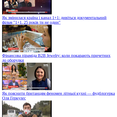
Як змінилася країна і канал 1+1: дивіться документальний
фільм "1+1. 25 років ти не один"
Фінансова піраміда B2B Jewelry: коли покарають причетних
до оборудки
Як пояснити британцям феномен літньої кухні — фудблогерка
Оля Геркулес