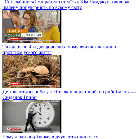
"Світ змінився і ми разом з ним": як Кім Намджун завоював
шалену популярність по всьому світу
Тиждень освіти для дорослих: чому вчитися важливо
протягом усього життя
Де ховаються гриби у лісі та як швидко знайти грибні місця —
Сніданок.Гриби
Чому люди по-різному відчувають плин часу