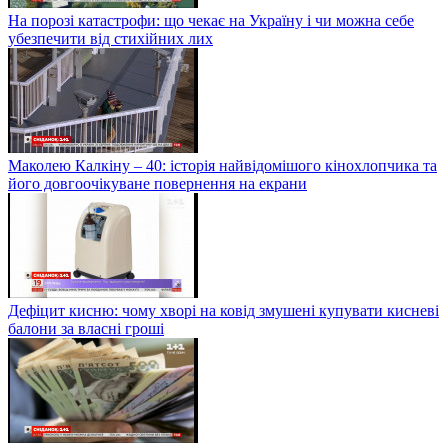
На порозі катастрофи: що чекає на Україну і чи можна себе
убезпечити від стихійних лих
Маколею Калкіну – 40: історія найвідомішого кінохлопчика та
його довгоочікуване повернення на екрани
Дефіцит кисню: чому хворі на ковід змушені купувати кисневі
балони за власні гроші