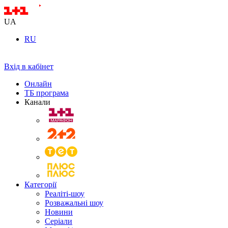
UA
RU
Вхід в кабінет
Онлайн
ТБ програма
Канали
Категорії
Реаліті-шоу
Розважальні шоу
Новини
Серіали