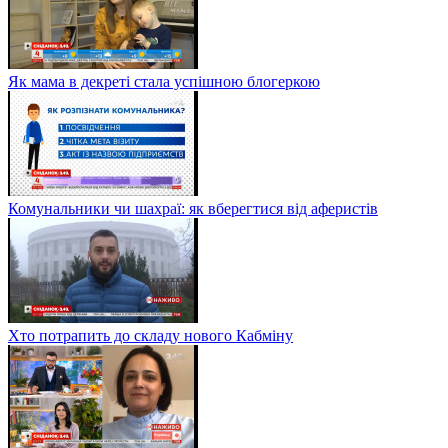
Як мама в декреті стала успішною блогеркою
Комунальники чи шахраї: як вберегтися від аферистів
Хто потрапить до складу нового Кабміну