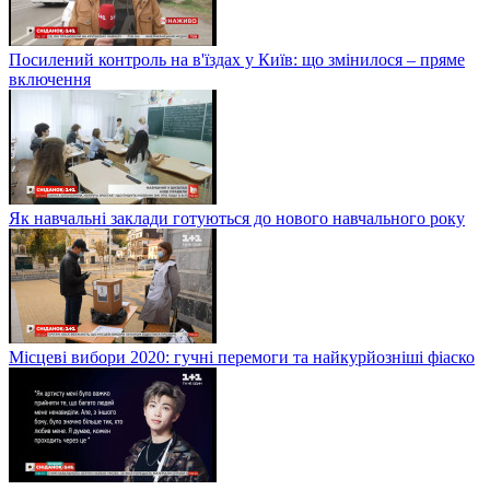
Посилений контроль на в'їздах у Київ: що змінилося – пряме
включення
Як навчальні заклади готуються до нового навчального року
Місцеві вибори 2020: гучні перемоги та найкурйозніші фіаско