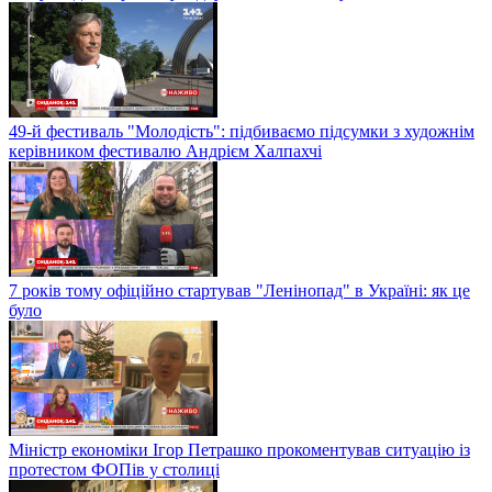
49-й фестиваль "Молодість": підбиваємо підсумки з художнім
керівником фестивалю Андрієм Халпахчі
7 років тому офіційно стартував "Ленінопад" в Україні: як це
було
Міністр економіки Ігор Петрашко прокоментував ситуацію із
протестом ФОПів у столиці