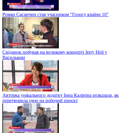
Роман Сасанчин став учасником "Голосу країни 10"
Сніданок побував на великому концерті Jerry Heil у
Василькові
Авторка унікального додатку Інна Калініна розказала, як
перетворила ідею на робочий проєкт