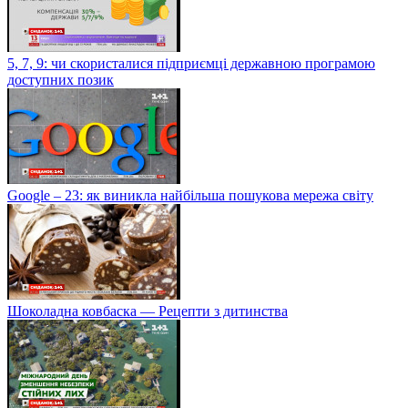
5, 7, 9: чи скористалися підприємці державною програмою
доступних позик
Google – 23: як виникла найбільша пошукова мережа світу
Шоколадна ковбаска — Рецепти з дитинства