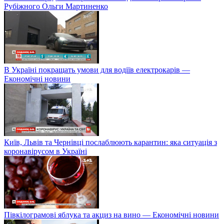
Рубіжного Ольги Мартиненко
В Україні покращать умови для водіїв електрокарів —
Економічні новини
Київ, Львів та Чернівці послаблюють карантин: яка ситуація з
коронавірусом в Україні
Півкілограмові яблука та акциз на вино — Економічні новини