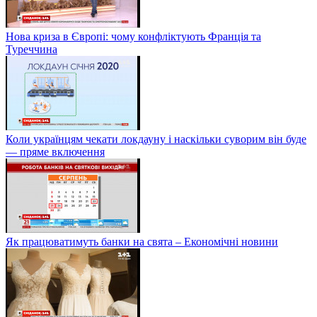
Нова криза в Європі: чому конфліктують Франція та
Туреччина
Коли українцям чекати локдауну і наскільки суворим він буде
— пряме включення
Як працюватимуть банки на свята – Економічні новини