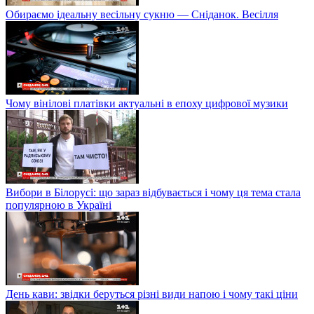
Обираємо ідеальну весільну сукню — Сніданок. Весілля
Чому вінілові платівки актуальні в епоху цифрової музики
Вибори в Білорусі: що зараз відбувається і чому ця тема стала
популярною в Україні
День кави: звідки беруться різні види напою і чому такі ціни