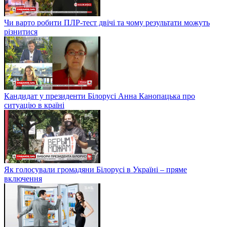
Чи варто робити ПЛР-тест двічі та чому результати можуть
різнитися
Кандидат у президенти Білорусі Анна Канопацька про
ситуацію в країні
Як голосували громадяни Білорусі в Україні – пряме
включення