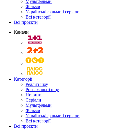
Мультфільми
Фільми
Українські фільми і серіали
Всі категорії
Всі проєкти
Канали
Категорії
Реаліті-шоу
Розважальні шоу
Новини
Серіали
Мультфільми
Фільми
Українські фільми і серіали
Всі категорії
Всі проєкти