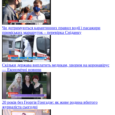
Чи дотримуються карантинних правил водії і пасажири
приміських маршруток – перевірка Сніданку
Скільки держава виплатить медикам, хворим на коронавірус
— Економічні новини
20 років без Георгія Гонгадзе: як живе родина вбитого
журналіста сьогодні