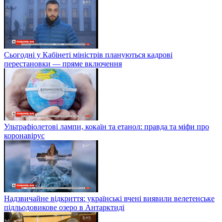
Сьогодні у Кабінеті міністрів плануються кадрові
перестановки — пряме включення
Ультрафіолетові лампи, кокаїн та етанол: правда та міфи про
коронавірус
Надзвичайне відкриття: українські вчені виявили велетенське
підльодовикове озеро в Антарктиді