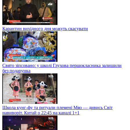
Карантин вихідного дня можуть скасувати
Свято зіпсовано: у школі Глухова першокласника залишили
без подарунка
Школа кунг-фу та ритуали племені Мяо — дивись Світ
навиворіт. Китай о 22:45 на каналі 1+1