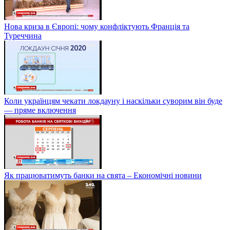
Нова криза в Європі: чому конфліктують Франція та
Туреччина
Коли українцям чекати локдауну і наскільки суворим він буде
— пряме включення
Як працюватимуть банки на свята – Економічні новини