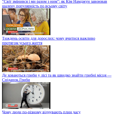
"Світ змінився і ми разом з ним": як Кім Намджун завоював
шалену популярність по всьому світу
Тиждень освіти для дорослих: чому вчитися важливо
протягом усього життя
Де ховаються гриби у лісі та як швидко знайти грибні місця —
Сніданок.Гриби
Чому люди по-різному відчувають плин часу