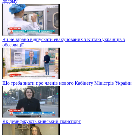
додому
Чи не зарано відпускати евакуйованих з Китаю українців з
обсервації
Що треба знати про членів нового Кабінету Міністрів України
Як дезінфікують київський транспорт