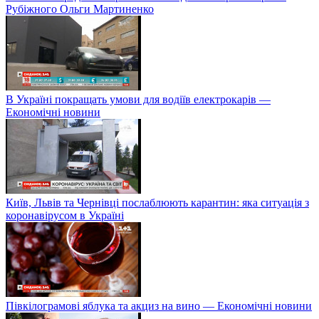
Рубіжного Ольги Мартиненко
В Україні покращать умови для водіїв електрокарів —
Економічні новини
Київ, Львів та Чернівці послаблюють карантин: яка ситуація з
коронавірусом в Україні
Півкілограмові яблука та акциз на вино — Економічні новини