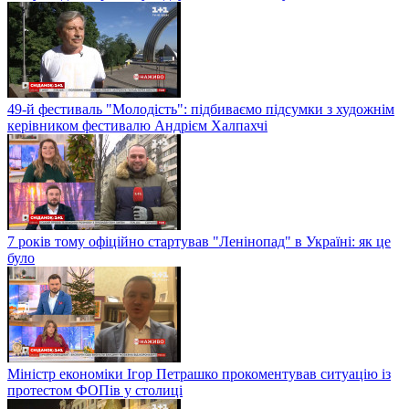
49-й фестиваль "Молодість": підбиваємо підсумки з художнім
керівником фестивалю Андрієм Халпахчі
7 років тому офіційно стартував "Ленінопад" в Україні: як це
було
Міністр економіки Ігор Петрашко прокоментував ситуацію із
протестом ФОПів у столиці