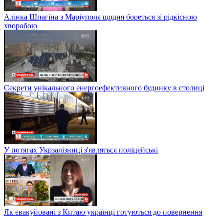
Алінка Шпагіна з Маріуполя щодня бореться зі рідкісною
хворобою
Секрети унікального енергоефективного будинку в столиці
У потягах Укрзалізниці з'являться поліцейські
Як евакуйовані з Китаю українці готуються до повернення