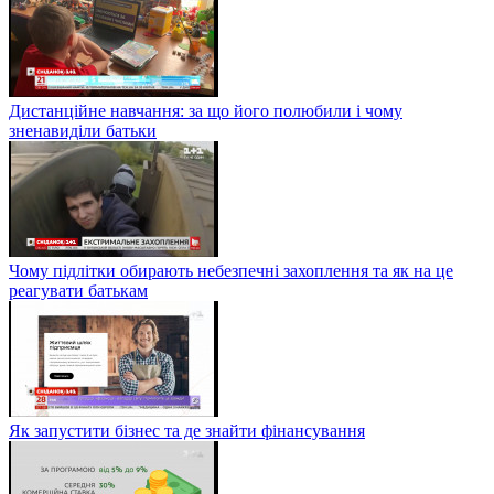
Дистанційне навчання: за що його полюбили і чому
зненавиділи батьки
Чому підлітки обирають небезпечні захоплення та як на це
реагувати батькам
Як запустити бізнес та де знайти фінансування