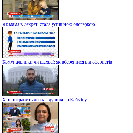
Як мама в декреті стала успішною блогеркою
Комунальники чи шахраї: як вберегтися від аферистів
Хто потрапить до складу нового Кабміну