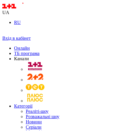
UA
RU
Вхід в кабінет
Онлайн
ТБ програма
Канали
Категорії
Реаліті-шоу
Розважальні шоу
Новини
Серіали