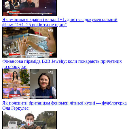
Як змінилася країна і канал 1+1: дивіться документальний
фільм "1+1. 25 років ти не один"
Фінансова піраміда B2B Jewelry: коли покарають причетних
до оборудки
Як пояснити британцям феномен літньої кухні — фудблогерка
Оля Геркулес