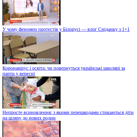
У чому феномен протестів у Білорусі — влог Сніданку з 1+1
Коронавірус і освіта: чи повернуться українські школярі за
парти у вересні
Непросте всиновлення: з якими перешкодами стикаються діти
на шляху до нових родин