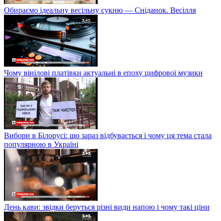
Обираємо ідеальну весільну сукню — Сніданок. Весілля
Чому вінілові платівки актуальні в епоху цифрової музики
Вибори в Білорусі: що зараз відбувається і чому ця тема стала
популярною в Україні
День кави: звідки беруться різні види напою і чому такі ціни