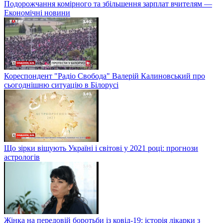
Подорожчання комірного та збільшення зарплат вчителям —
Економічні новини
Кореспондент "Радіо Свобода" Валерій Калиновський про
сьогоднішню ситуацію в Білорусі
Що зірки віщують Україні і світові у 2021 році: прогнози
астрологів
Жінка на передовій боротьби із ковід-19: історія лікарки з