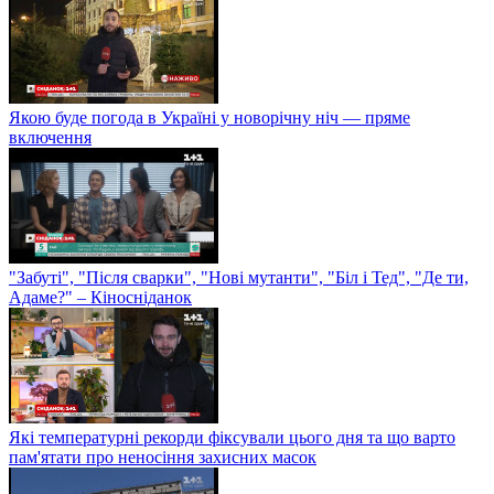
Якою буде погода в Україні у новорічну ніч — пряме
включення
"Забуті", "Після сварки", "Нові мутанти", "Біл і Тед", "Де ти,
Адаме?" – Кіносніданок
Які температурні рекорди фіксували цього дня та що варто
пам'ятати про неносіння захисних масок