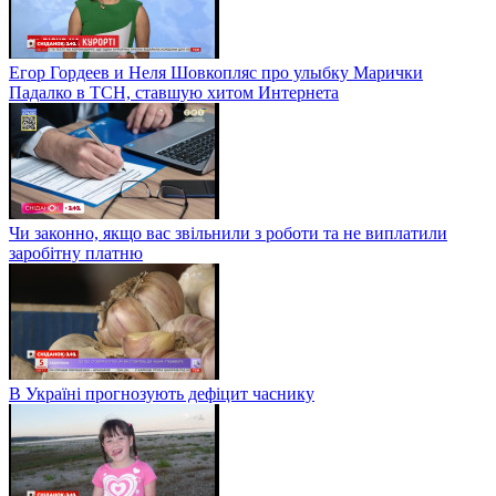
Егор Гордеев и Неля Шовкопляс про улыбку Марички
Падалко в ТСН, ставшую хитом Интернета
Чи законно, якщо вас звільнили з роботи та не виплатили
заробітну платню
В Україні прогнозують дефіцит часнику