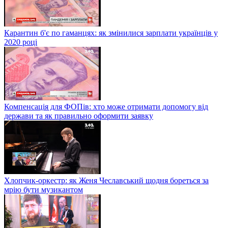
Карантин б'є по гаманцях: як змінилися зарплати українців у
2020 році
Компенсація для ФОПів: хто може отримати допомогу від
держави та як правильно оформити заявку
Хлопчик-оркестр: як Женя Чеславський щодня бореться за
мрію бути музикантом