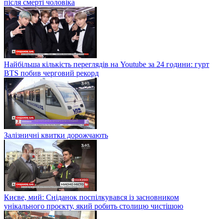
після смерті чоловіка
Найбільша кількість переглядів на Youtube за 24 години: гурт
BTS побив черговий рекорд
Залізничні квитки дорожчають
Києве, мий: Сніданок поспілкувався із засновником
унікального проєкту, який робить столицю чистішою