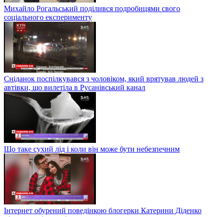
Михайло Рогальський поділився подробицями свого
соціального експерименту
Сніданок поспілкувався з чоловіком, який врятував людей з
автівки, що вилетіла в Русанівський канал
Що таке сухий лід і коли він може бути небезпечним
Інтернет обурений поведінкою блогерки Катерини Діденко