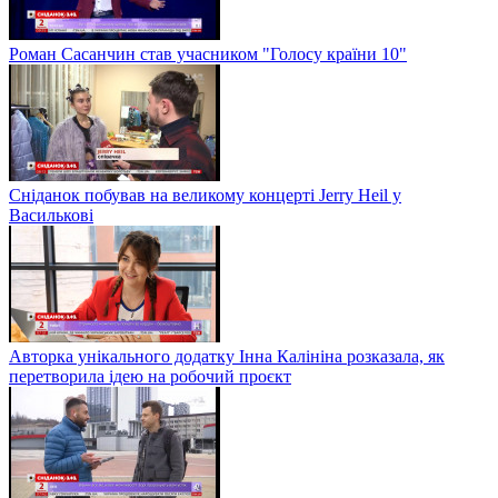
Роман Сасанчин став учасником "Голосу країни 10"
Сніданок побував на великому концерті Jerry Heil у
Василькові
Авторка унікального додатку Інна Калініна розказала, як
перетворила ідею на робочий проєкт