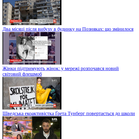
Два місяці після вибуху в будинку на Позняках: що змінилося
Жінки підтримують жінок: у мережі розпочався новий
світовий флешмоб
Шведська екоактивістка Ґрета Тунберг повертається до школи