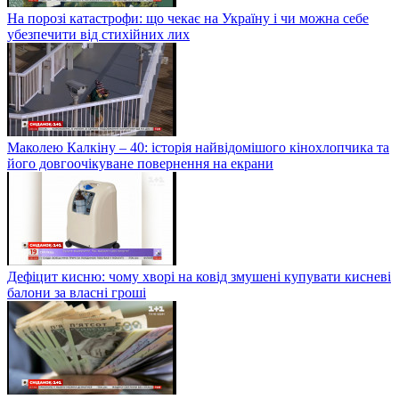
На порозі катастрофи: що чекає на Україну і чи можна себе
убезпечити від стихійних лих
Маколею Калкіну – 40: історія найвідомішого кінохлопчика та
його довгоочікуване повернення на екрани
Дефіцит кисню: чому хворі на ковід змушені купувати кисневі
балони за власні гроші