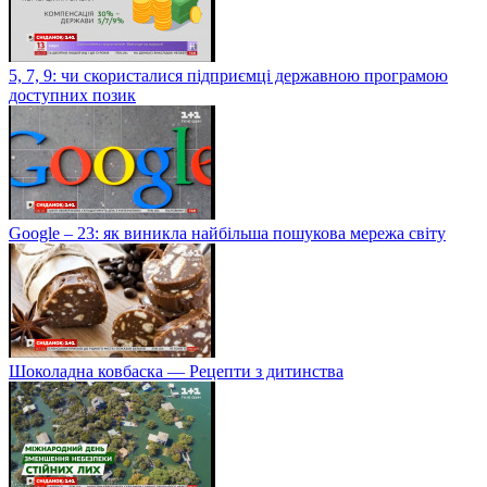
5, 7, 9: чи скористалися підприємці державною програмою
доступних позик
Google – 23: як виникла найбільша пошукова мережа світу
Шоколадна ковбаска — Рецепти з дитинства