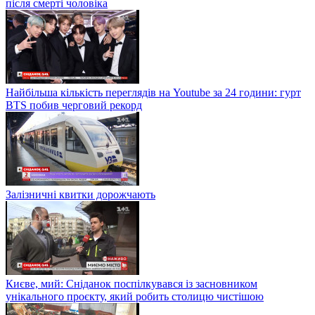
після смерті чоловіка
Найбільша кількість переглядів на Youtube за 24 години: гурт
BTS побив черговий рекорд
Залізничні квитки дорожчають
Києве, мий: Сніданок поспілкувався із засновником
унікального проєкту, який робить столицю чистішою