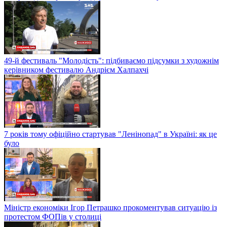
49-й фестиваль "Молодість": підбиваємо підсумки з художнім
керівником фестивалю Андрієм Халпахчі
7 років тому офіційно стартував "Ленінопад" в Україні: як це
було
Міністр економіки Ігор Петрашко прокоментував ситуацію із
протестом ФОПів у столиці