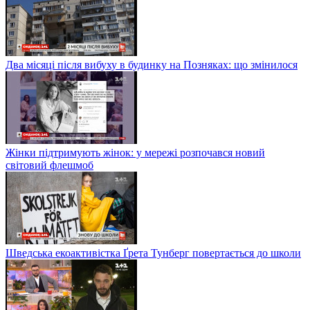
Два місяці після вибуху в будинку на Позняках: що змінилося
Жінки підтримують жінок: у мережі розпочався новий
світовий флешмоб
Шведська екоактивістка Ґрета Тунберг повертається до школи