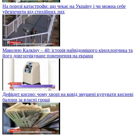
На порозі катастрофи: що чекає на Україну і чи можна себе
убезпечити від стихійних лих
Маколею Калкіну – 40: історія найвідомішого кінохлопчика та
його довгоочікуване повернення на екрани
Дефіцит кисню: чому хворі на ковід змушені купувати кисневі
балони за власні гроші