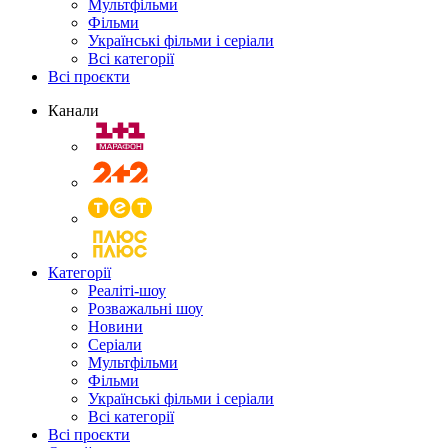
Мультфільми
Фільми
Українські фільми і серіали
Всі категорії
Всі проєкти
Канали
Категорії
Реаліті-шоу
Розважальні шоу
Новини
Серіали
Мультфільми
Фільми
Українські фільми і серіали
Всі категорії
Всі проєкти