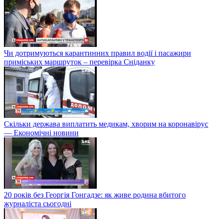
Чи дотримуються карантинних правил водії і пасажири
приміських маршруток – перевірка Сніданку
Скільки держава виплатить медикам, хворим на коронавірус
— Економічні новини
20 років без Георгія Гонгадзе: як живе родина вбитого
журналіста сьогодні