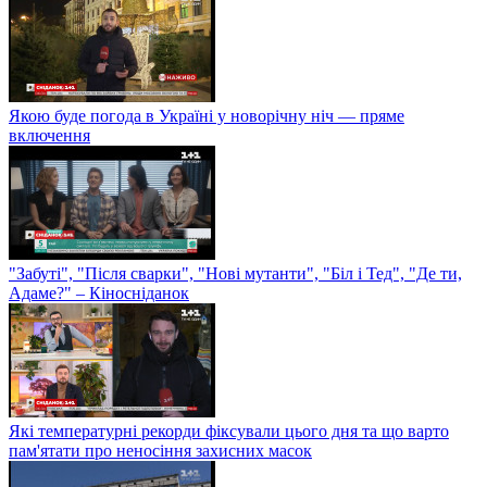
Якою буде погода в Україні у новорічну ніч — пряме
включення
"Забуті", "Після сварки", "Нові мутанти", "Біл і Тед", "Де ти,
Адаме?" – Кіносніданок
Які температурні рекорди фіксували цього дня та що варто
пам'ятати про неносіння захисних масок