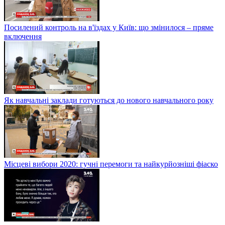
Посилений контроль на в'їздах у Київ: що змінилося – пряме
включення
Як навчальні заклади готуються до нового навчального року
Місцеві вибори 2020: гучні перемоги та найкурйозніші фіаско