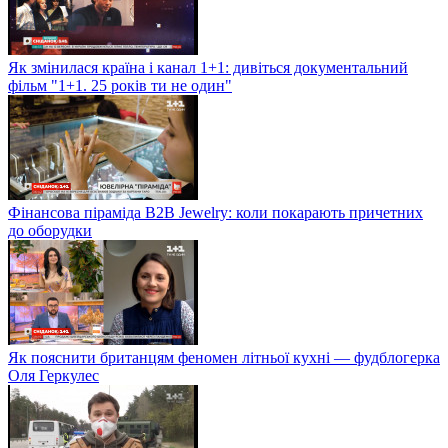
Як змінилася країна і канал 1+1: дивіться документальний
фільм "1+1. 25 років ти не один"
Фінансова піраміда B2B Jewelry: коли покарають причетних
до оборудки
Як пояснити британцям феномен літньої кухні — фудблогерка
Оля Геркулес