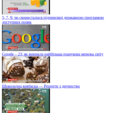
5, 7, 9: чи скористалися підприємці державною програмою
доступних позик
Google – 23: як виникла найбільша пошукова мережа світу
Шоколадна ковбаска — Рецепти з дитинства