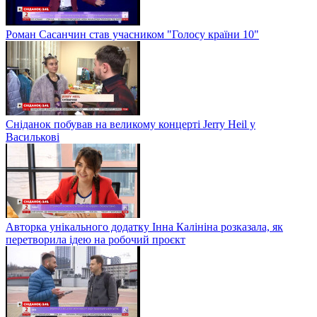
Роман Сасанчин став учасником "Голосу країни 10"
Сніданок побував на великому концерті Jerry Heil у
Василькові
Авторка унікального додатку Інна Калініна розказала, як
перетворила ідею на робочий проєкт