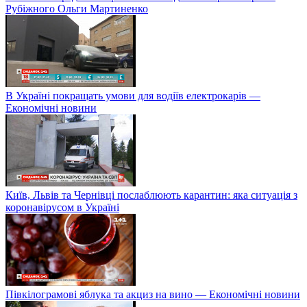
Рубіжного Ольги Мартиненко
В Україні покращать умови для водіїв електрокарів —
Економічні новини
Київ, Львів та Чернівці послаблюють карантин: яка ситуація з
коронавірусом в Україні
Півкілограмові яблука та акциз на вино — Економічні новини