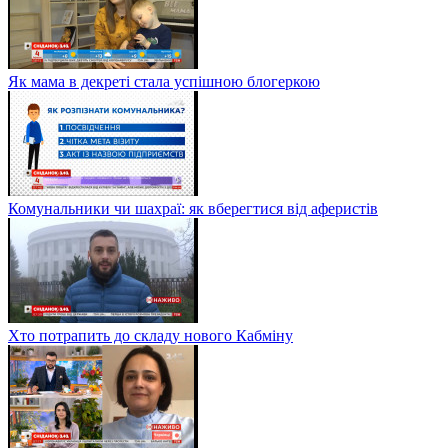
Як мама в декреті стала успішною блогеркою
Комунальники чи шахраї: як вберегтися від аферистів
Хто потрапить до складу нового Кабміну