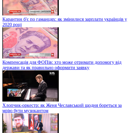
Карантин б'є по гаманцях: як змінилися зарплати українців у
2020 році
Компенсація для ФОПів: хто може отримати допомогу від
держави та як правильно оформити заявку
Хлопчик-оркестр: як Женя Чеславський щодня бореться за
мрію бути музикантом