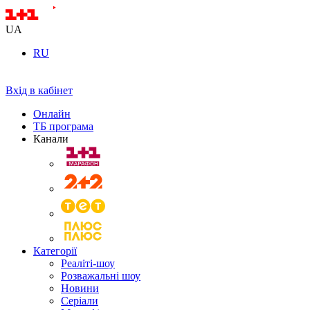
UA
RU
Вхід в кабінет
Онлайн
ТБ програма
Канали
Категорії
Реаліті-шоу
Розважальні шоу
Новини
Серіали