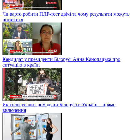
Чи варто робити ПЛР-тест двічі та чому результати можуть
різнитися
Кандидат у президенти Білорусі Анна Канопацька про
ситуацію в країні
Як голосували громадяни Білорусі в Україні – пряме
включення