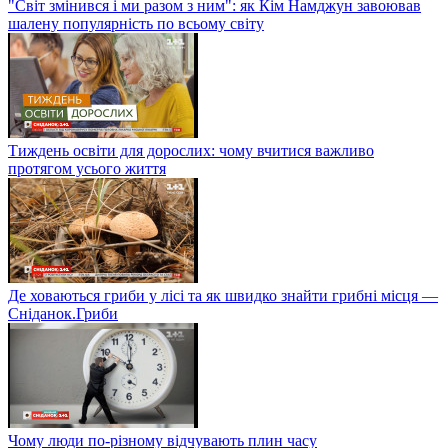
"Світ змінився і ми разом з ним": як Кім Намджун завоював
шалену популярність по всьому світу
Тиждень освіти для дорослих: чому вчитися важливо
протягом усього життя
Де ховаються гриби у лісі та як швидко знайти грибні місця —
Сніданок.Гриби
Чому люди по-різному відчувають плин часу