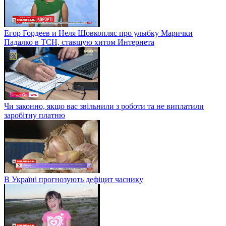
Егор Гордеев и Неля Шовкопляс про улыбку Марички
Падалко в ТСН, ставшую хитом Интернета
Чи законно, якщо вас звільнили з роботи та не виплатили
заробітну платню
В Україні прогнозують дефіцит часнику