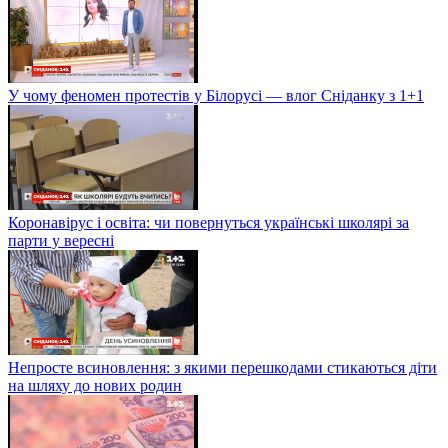
У чому феномен протестів у Білорусі — влог Сніданку з 1+1
Коронавірус і освіта: чи повернуться українські школярі за
парти у вересні
Непросте всиновлення: з якими перешкодами стикаються діти
на шляху до нових родин