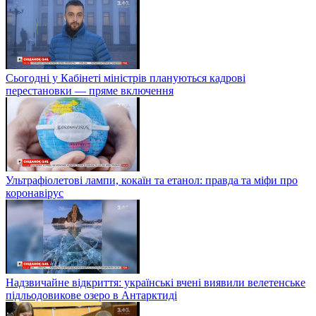
Сьогодні у Кабінеті міністрів плануються кадрові
перестановки — пряме включення
Ультрафіолетові лампи, кокаїн та етанол: правда та міфи про
коронавірус
Надзвичайне відкриття: українські вчені виявили велетенське
підльодовикове озеро в Антарктиді