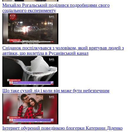
Михайло Рогальський поділився подробицями свого
соціального експерименту
Сніданок поспілкувався з чоловіком, який врятував людей з
автівки, що вилетіла в Русанівський канал
Що таке сухий лід і коли він може бути небезпечним
Інтернет обурений поведінкою блогерки Катерини Діденко