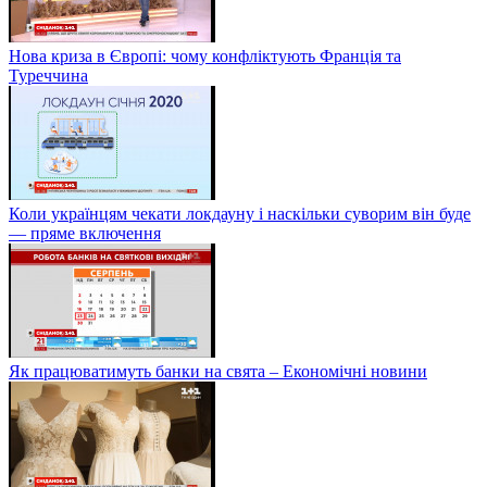
Нова криза в Європі: чому конфліктують Франція та
Туреччина
Коли українцям чекати локдауну і наскільки суворим він буде
— пряме включення
Як працюватимуть банки на свята – Економічні новини