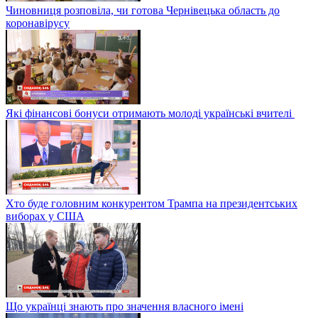
Чиновниця розповіла, чи готова Чернівецька область до
коронавірусу
Які фінансові бонуси отримають молоді українські вчителі
Хто буде головним конкурентом Трампа на президентських
виборах у США
Що українці знають про значення власного імені