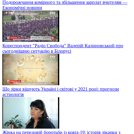
Подорожчання комірного та збільшення зарплат вчителям —
Економічні новини
Кореспондент "Радіо Свобода" Валерій Калиновський про
сьогоднішню ситуацію в Білорусі
Що зірки віщують Україні і світові у 2021 році: прогнози
астрологів
Жінка на передовій боротьби із ковід-19: історія лікарки з