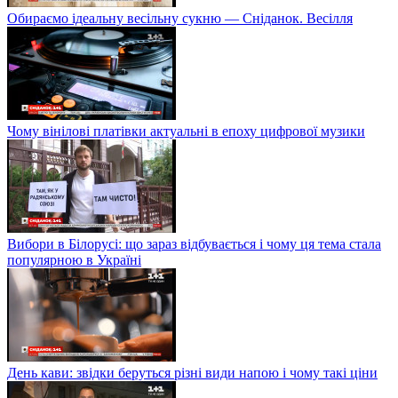
Обираємо ідеальну весільну сукню — Сніданок. Весілля
Чому вінілові платівки актуальні в епоху цифрової музики
Вибори в Білорусі: що зараз відбувається і чому ця тема стала
популярною в Україні
День кави: звідки беруться різні види напою і чому такі ціни