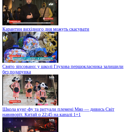
Карантин вихідного дня можуть скасувати
Свято зіпсовано: у школі Глухова першокласника залишили
без подарунка
Школа кунг-фу та ритуали племені Мяо — дивись Світ
навиворіт. Китай о 22:45 на каналі 1+1