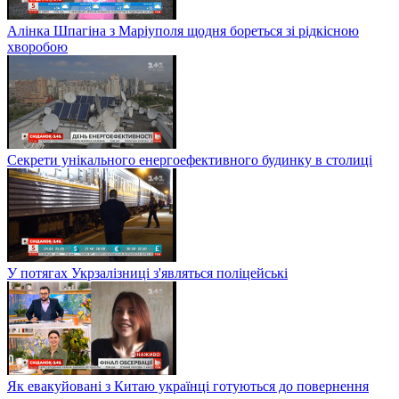
Алінка Шпагіна з Маріуполя щодня бореться зі рідкісною
хворобою
Секрети унікального енергоефективного будинку в столиці
У потягах Укрзалізниці з'являться поліцейські
Як евакуйовані з Китаю українці готуються до повернення