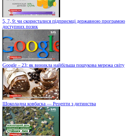
5, 7, 9: чи скористалися підприємці державною програмою
доступних позик
Google – 23: як виникла найбільша пошукова мережа світу
Шоколадна ковбаска — Рецепти з дитинства