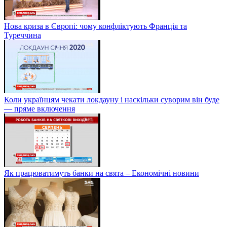
Нова криза в Європі: чому конфліктують Франція та
Туреччина
Коли українцям чекати локдауну і наскільки суворим він буде
— пряме включення
Як працюватимуть банки на свята – Економічні новини