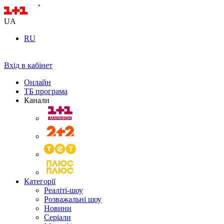
UA
RU
Вхід в кабінет
Онлайн
ТБ програма
Канали
Категорії
Реаліті-шоу
Розважальні шоу
Новини
Серіали