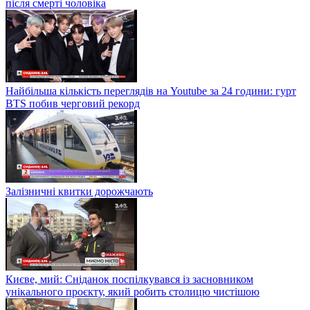
після смерті чоловіка
Найбільша кількість переглядів на Youtube за 24 години: гурт
BTS побив черговий рекорд
Залізничні квитки дорожчають
Києве, мий: Сніданок поспілкувався із засновником
унікального проєкту, який робить столицю чистішою