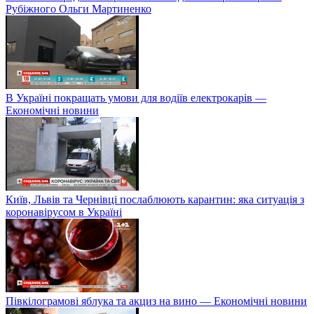
Рубіжного Ольги Мартиненко
В Україні покращать умови для водіїв електрокарів —
Економічні новини
Київ, Львів та Чернівці послаблюють карантин: яка ситуація з
коронавірусом в Україні
Півкілограмові яблука та акциз на вино — Економічні новини