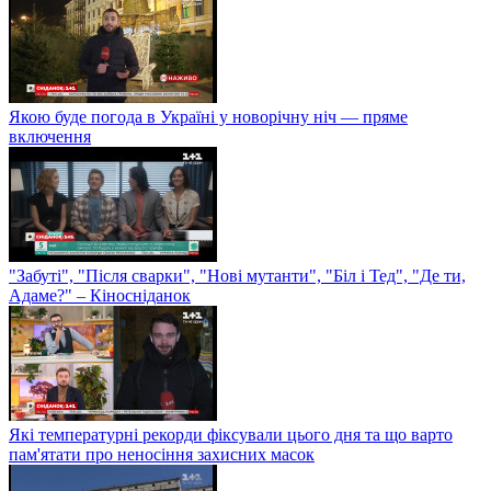
Якою буде погода в Україні у новорічну ніч — пряме
включення
"Забуті", "Після сварки", "Нові мутанти", "Біл і Тед", "Де ти,
Адаме?" – Кіносніданок
Які температурні рекорди фіксували цього дня та що варто
пам'ятати про неносіння захисних масок