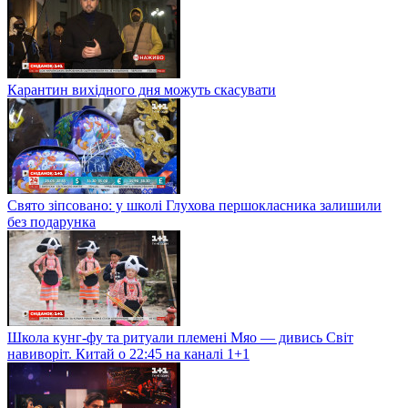
Карантин вихідного дня можуть скасувати
Свято зіпсовано: у школі Глухова першокласника залишили
без подарунка
Школа кунг-фу та ритуали племені Мяо — дивись Світ
навиворіт. Китай о 22:45 на каналі 1+1