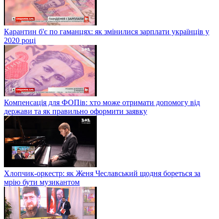
Карантин б'є по гаманцях: як змінилися зарплати українців у
2020 році
Компенсація для ФОПів: хто може отримати допомогу від
держави та як правильно оформити заявку
Хлопчик-оркестр: як Женя Чеславський щодня бореться за
мрію бути музикантом