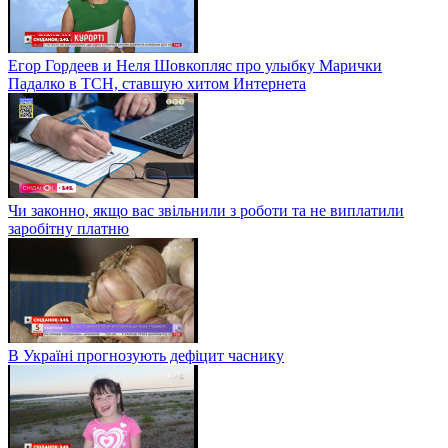
Егор Гордеев и Неля Шовкопляс про улыбку Марички
Падалко в ТСН, ставшую хитом Интернета
Чи законно, якщо вас звільнили з роботи та не виплатили
заробітну платню
В Україні прогнозують дефіцит часнику