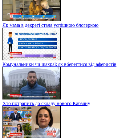
Як мама в декреті стала успішною блогеркою
Комунальники чи шахраї: як вберегтися від аферистів
Хто потрапить до складу нового Кабміну