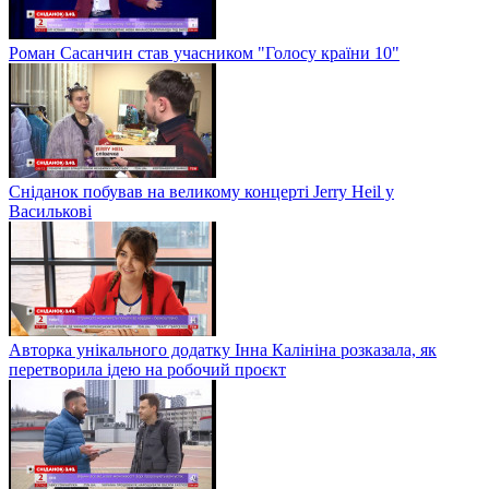
Роман Сасанчин став учасником "Голосу країни 10"
Сніданок побував на великому концерті Jerry Heil у
Василькові
Авторка унікального додатку Інна Калініна розказала, як
перетворила ідею на робочий проєкт