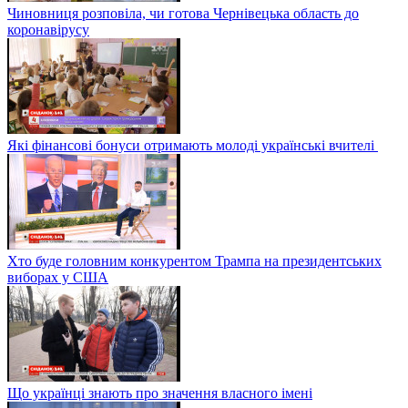
Чиновниця розповіла, чи готова Чернівецька область до
коронавірусу
Які фінансові бонуси отримають молоді українські вчителі
Хто буде головним конкурентом Трампа на президентських
виборах у США
Що українці знають про значення власного імені