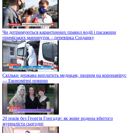
Чи дотримуються карантинних правил водії і пасажири
приміських маршруток – перевірка Сніданку
Скільки держава виплатить медикам, хворим на коронавірус
— Економічні новини
20 років без Георгія Гонгадзе: як живе родина вбитого
журналіста сьогодні