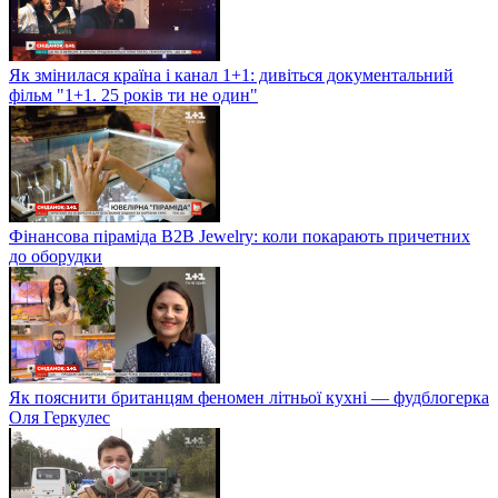
Як змінилася країна і канал 1+1: дивіться документальний
фільм "1+1. 25 років ти не один"
Фінансова піраміда B2B Jewelry: коли покарають причетних
до оборудки
Як пояснити британцям феномен літньої кухні — фудблогерка
Оля Геркулес