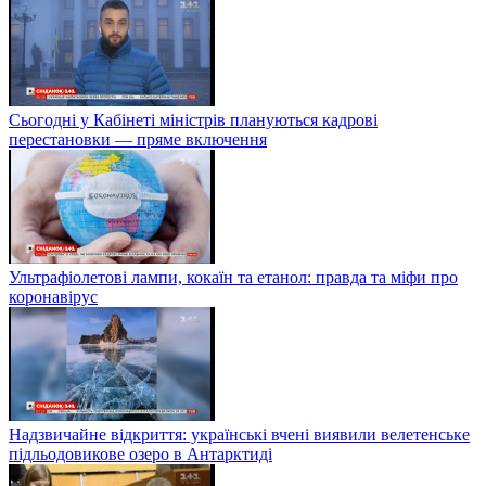
Сьогодні у Кабінеті міністрів плануються кадрові
перестановки — пряме включення
Ультрафіолетові лампи, кокаїн та етанол: правда та міфи про
коронавірус
Надзвичайне відкриття: українські вчені виявили велетенське
підльодовикове озеро в Антарктиді