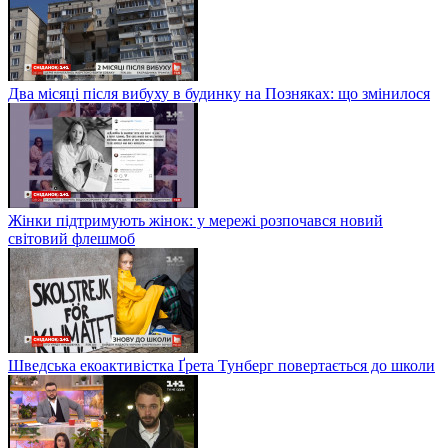
Два місяці після вибуху в будинку на Позняках: що змінилося
Жінки підтримують жінок: у мережі розпочався новий
світовий флешмоб
Шведська екоактивістка Ґрета Тунберг повертається до школи