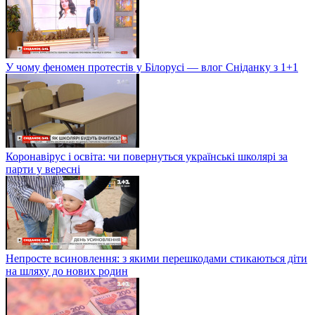
У чому феномен протестів у Білорусі — влог Сніданку з 1+1
Коронавірус і освіта: чи повернуться українські школярі за
парти у вересні
Непросте всиновлення: з якими перешкодами стикаються діти
на шляху до нових родин