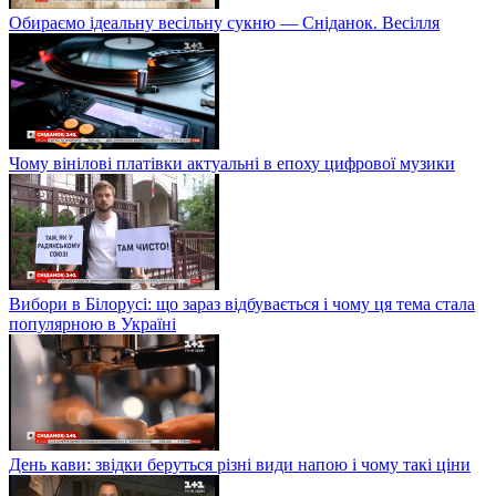
Обираємо ідеальну весільну сукню — Сніданок. Весілля
Чому вінілові платівки актуальні в епоху цифрової музики
Вибори в Білорусі: що зараз відбувається і чому ця тема стала
популярною в Україні
День кави: звідки беруться різні види напою і чому такі ціни