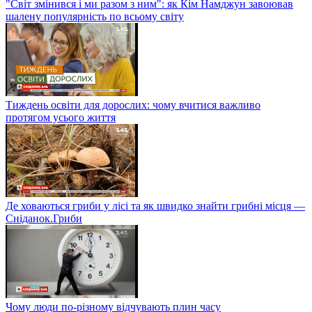
"Світ змінився і ми разом з ним": як Кім Намджун завоював
шалену популярність по всьому світу
Тиждень освіти для дорослих: чому вчитися важливо
протягом усього життя
Де ховаються гриби у лісі та як швидко знайти грибні місця —
Сніданок.Гриби
Чому люди по-різному відчувають плин часу