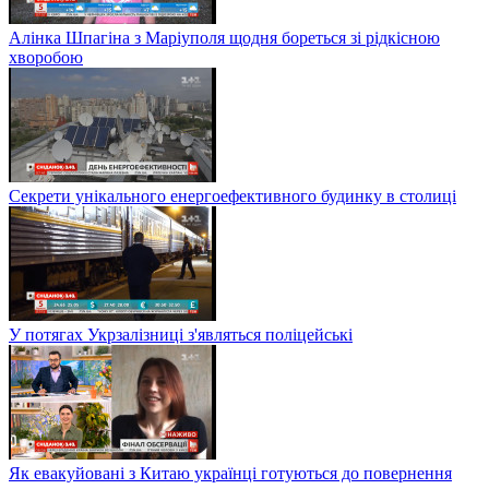
Алінка Шпагіна з Маріуполя щодня бореться зі рідкісною
хворобою
Секрети унікального енергоефективного будинку в столиці
У потягах Укрзалізниці з'являться поліцейські
Як евакуйовані з Китаю українці готуються до повернення