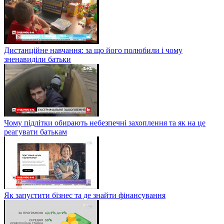
Дистанційне навчання: за що його полюбили і чому
зненавиділи батьки
Чому підлітки обирають небезпечні захоплення та як на це
реагувати батькам
Як запустити бізнес та де знайти фінансування