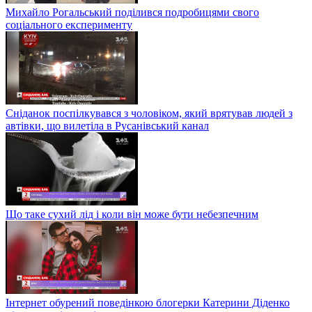
Михайло Рогальський поділився подробицями свого
соціального експерименту
Сніданок поспілкувався з чоловіком, який врятував людей з
автівки, що вилетіла в Русанівський канал
Що таке сухий лід і коли він може бути небезпечним
Інтернет обурений поведінкою блогерки Катерини Діденко