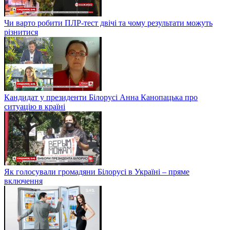
Чи варто робити ПЛР-тест двічі та чому результати можуть
різнитися
Кандидат у президенти Білорусі Анна Канопацька про
ситуацію в країні
Як голосували громадяни Білорусі в Україні – пряме
включення