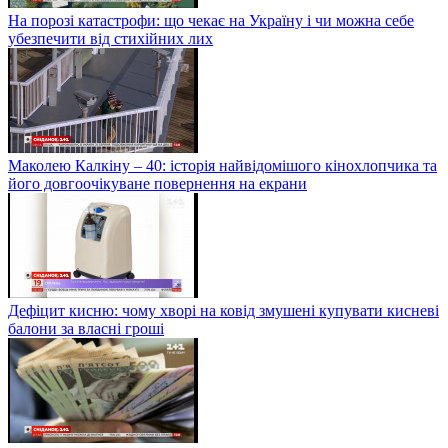
На порозі катастрофи: що чекає на Україну і чи можна себе
убезпечити від стихійних лих
Маколею Калкіну – 40: історія найвідомішого кінохлопчика та
його довгоочікуване повернення на екрани
Дефіцит кисню: чому хворі на ковід змушені купувати кисневі
балони за власні гроші