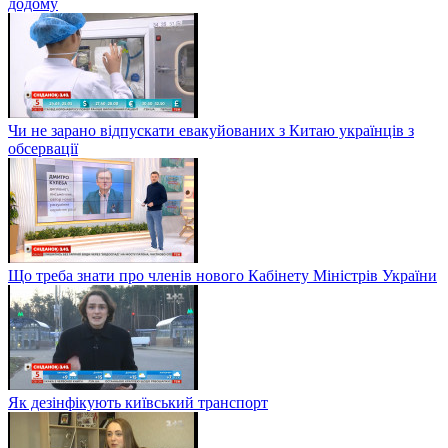
додому
Чи не зарано відпускати евакуйованих з Китаю українців з
обсервації
Що треба знати про членів нового Кабінету Міністрів України
Як дезінфікують київський транспорт