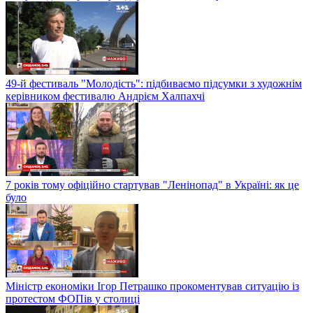
49-й фестиваль "Молодість": підбиваємо підсумки з художнім
керівником фестивалю Андрієм Халпахчі
7 років тому офіційно стартував "Ленінопад" в Україні: як це
було
Міністр економіки Ігор Петрашко прокоментував ситуацію із
протестом ФОПів у столиці