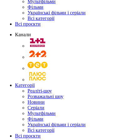
Мультфільми
Фільми
Українські фільми і серіали
Всі категорії
Всі проєкти
Канали
Категорії
Реаліті-шоу
Розважальні шоу
Новини
Серіали
Мультфільми
Фільми
Українські фільми і серіали
Всі категорії
Всі проєкти