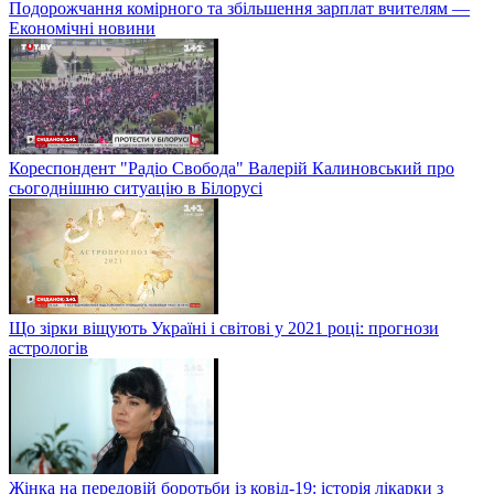
Подорожчання комірного та збільшення зарплат вчителям —
Економічні новини
Кореспондент "Радіо Свобода" Валерій Калиновський про
сьогоднішню ситуацію в Білорусі
Що зірки віщують Україні і світові у 2021 році: прогнози
астрологів
Жінка на передовій боротьби із ковід-19: історія лікарки з