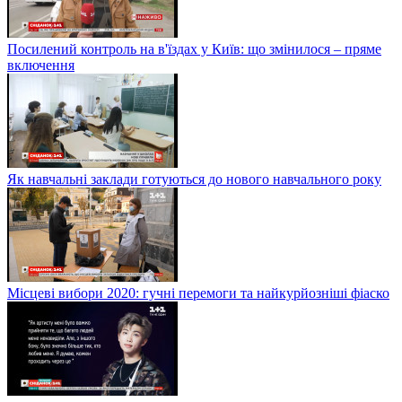
Посилений контроль на в'їздах у Київ: що змінилося – пряме
включення
Як навчальні заклади готуються до нового навчального року
Місцеві вибори 2020: гучні перемоги та найкурйозніші фіаско