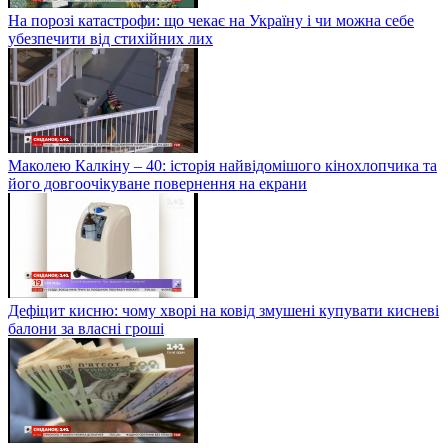
На порозі катастрофи: що чекає на Україну і чи можна себе
убезпечити від стихійних лих
Маколею Калкіну – 40: історія найвідомішого кінохлопчика та
його довгоочікуване повернення на екрани
Дефіцит кисню: чому хворі на ковід змушені купувати кисневі
балони за власні гроші