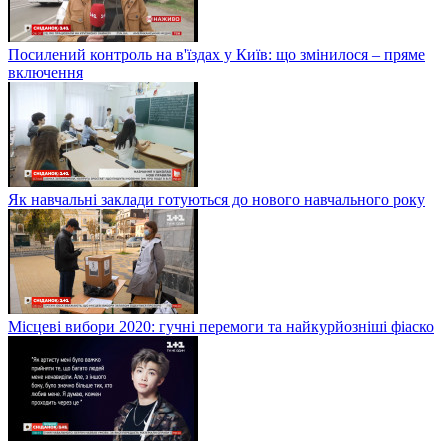
Посилений контроль на в'їздах у Київ: що змінилося – пряме
включення
Як навчальні заклади готуються до нового навчального року
Місцеві вибори 2020: гучні перемоги та найкурйозніші фіаско