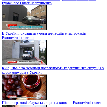
Рубіжного Ольги Мартиненко
В Україні покращать умови для водіїв електрокарів —
Економічні новини
Київ, Львів та Чернівці послаблюють карантин: яка ситуація з
коронавірусом в Україні
Півкілограмові яблука та акциз на вино — Економічні новини