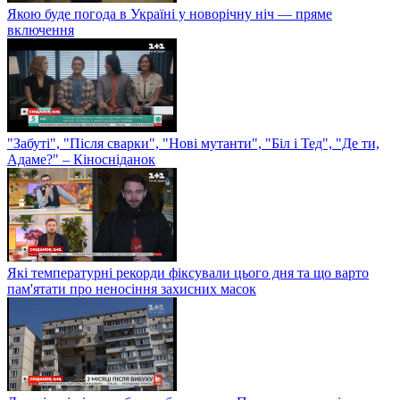
Якою буде погода в Україні у новорічну ніч — пряме
включення
"Забуті", "Після сварки", "Нові мутанти", "Біл і Тед", "Де ти,
Адаме?" – Кіносніданок
Які температурні рекорди фіксували цього дня та що варто
пам'ятати про неносіння захисних масок