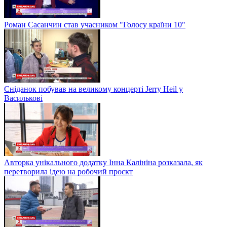
Роман Сасанчин став учасником "Голосу країни 10"
Сніданок побував на великому концерті Jerry Heil у
Василькові
Авторка унікального додатку Інна Калініна розказала, як
перетворила ідею на робочий проєкт