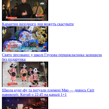
Карантин вихідного дня можуть скасувати
Свято зіпсовано: у школі Глухова першокласника залишили
без подарунка
Школа кунг-фу та ритуали племені Мяо — дивись Світ
навиворіт. Китай о 22:45 на каналі 1+1