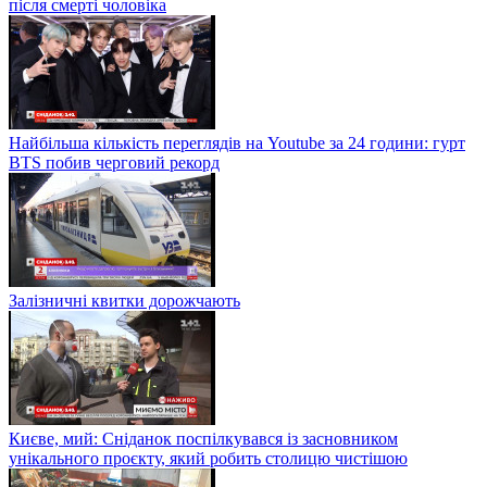
після смерті чоловіка
Найбільша кількість переглядів на Youtube за 24 години: гурт
BTS побив черговий рекорд
Залізничні квитки дорожчають
Києве, мий: Сніданок поспілкувався із засновником
унікального проєкту, який робить столицю чистішою