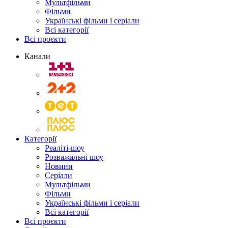
Мультфільми
Фільми
Українські фільми і серіали
Всі категорії
Всі проєкти
Канали
Категорії
Реаліті-шоу
Розважальні шоу
Новини
Серіали
Мультфільми
Фільми
Українські фільми і серіали
Всі категорії
Всі проєкти