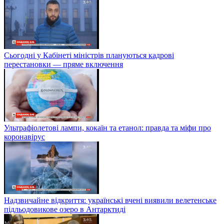
Сьогодні у Кабінеті міністрів плануються кадрові
перестановки — пряме включення
Ультрафіолетові лампи, кокаїн та етанол: правда та міфи про
коронавірус
Надзвичайне відкриття: українські вчені виявили велетенське
підльодовикове озеро в Антарктиді