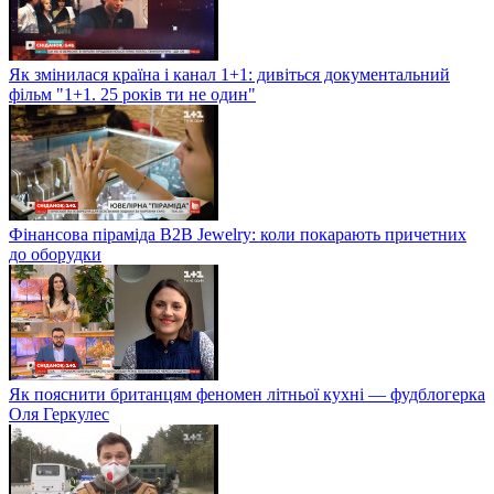
Як змінилася країна і канал 1+1: дивіться документальний
фільм "1+1. 25 років ти не один"
Фінансова піраміда B2B Jewelry: коли покарають причетних
до оборудки
Як пояснити британцям феномен літньої кухні — фудблогерка
Оля Геркулес