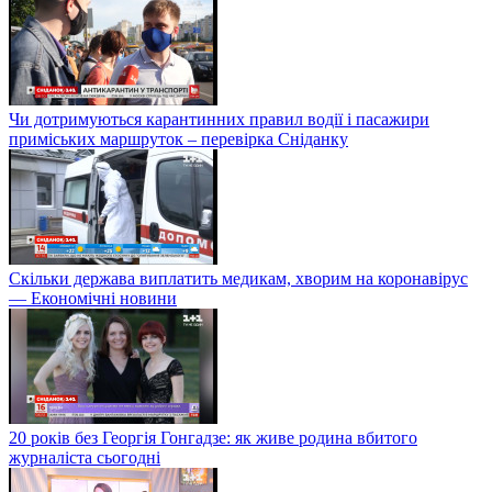
Чи дотримуються карантинних правил водії і пасажири
приміських маршруток – перевірка Сніданку
Скільки держава виплатить медикам, хворим на коронавірус
— Економічні новини
20 років без Георгія Гонгадзе: як живе родина вбитого
журналіста сьогодні