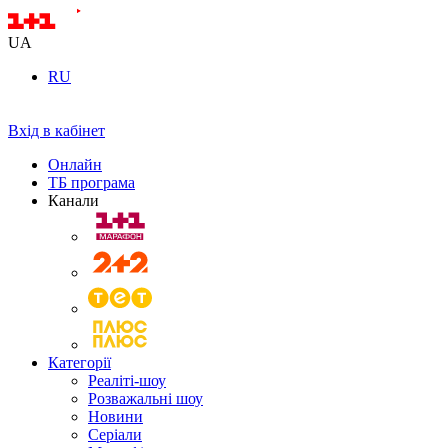
UA
RU
Вхід в кабінет
Онлайн
ТБ програма
Канали
Категорії
Реаліті-шоу
Розважальні шоу
Новини
Серіали