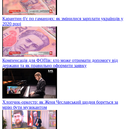
Карантин б'є по гаманцях: як змінилися зарплати українців у
2020 році
Компенсація для ФОПів: хто може отримати допомогу від
держави та як правильно оформити заявку
Хлопчик-оркестр: як Женя Чеславський щодня бореться за
мрію бути музикантом