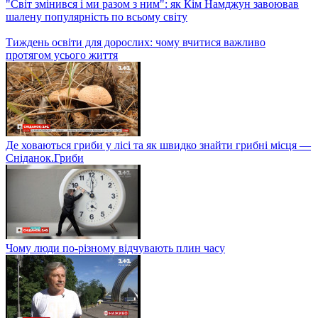
"Світ змінився і ми разом з ним": як Кім Намджун завоював
шалену популярність по всьому світу
Тиждень освіти для дорослих: чому вчитися важливо
протягом усього життя
Де ховаються гриби у лісі та як швидко знайти грибні місця —
Сніданок.Гриби
Чому люди по-різному відчувають плин часу