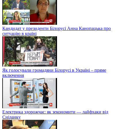
Чи варто робити ПЛР-тест двічі та чому результати можуть
різнитися
Кандидат у президенти Білорусі Анна Канопацька про
ситуацію в країні
Як голосували громадяни Білорусі в Україні – пряме
включення