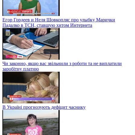
Егор Гордеев и Неля Шовкопляс про улыбку Марички
Падалко в ТСН, ставшую хитом Интернета
Чи законно, якщо вас звільнили з роботи та не виплатили
заробітну платню
В Україні прогнозують дефіцит часнику