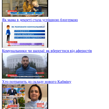
Як мама в декреті стала успішною блогеркою
Комунальники чи шахраї: як вберегтися від аферистів
Хто потрапить до складу нового Кабміну