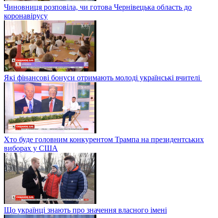
Чиновниця розповіла, чи готова Чернівецька область до
коронавірусу
Які фінансові бонуси отримають молоді українські вчителі
Хто буде головним конкурентом Трампа на президентських
виборах у США
Що українці знають про значення власного імені