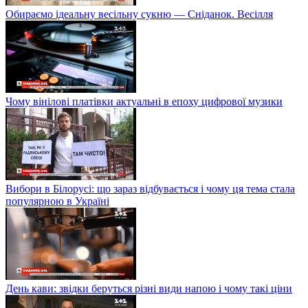
Обираємо ідеальну весільну сукню — Сніданок. Весілля
Чому вінілові платівки актуальні в епоху цифрової музики
Вибори в Білорусі: що зараз відбувається і чому ця тема стала
популярною в Україні
День кави: звідки беруться різні види напою і чому такі ціни