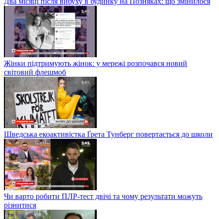
Два місяці після вибуху в будинку на Позняках: що змінилося
Жінки підтримують жінок: у мережі розпочався новий
світовий флешмоб
Шведська екоактивістка Ґрета Тунберг повертається до школи