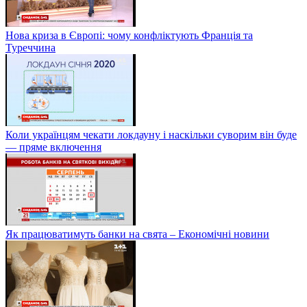
Нова криза в Європі: чому конфліктують Франція та
Туреччина
Коли українцям чекати локдауну і наскільки суворим він буде
— пряме включення
Як працюватимуть банки на свята – Економічні новини