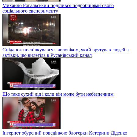
Михайло Рогальський поділився подробицями свого
соціального експерименту
Сніданок поспілкувався з чоловіком, який врятував людей з
автівки, що вилетіла в Русанівський канал
Що таке сухий лід і коли він може бути небезпечним
Інтернет обурений поведінкою блогерки Катерини Діденко