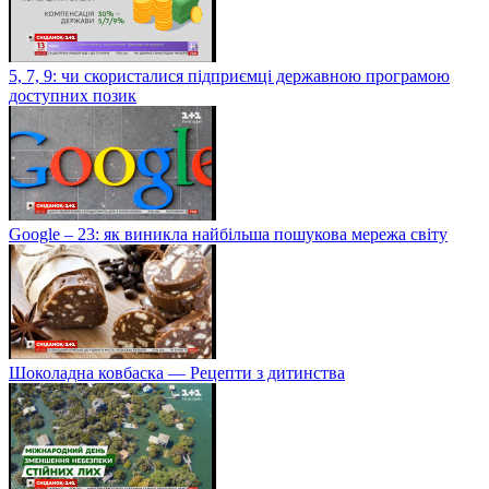
5, 7, 9: чи скористалися підприємці державною програмою
доступних позик
Google – 23: як виникла найбільша пошукова мережа світу
Шоколадна ковбаска — Рецепти з дитинства