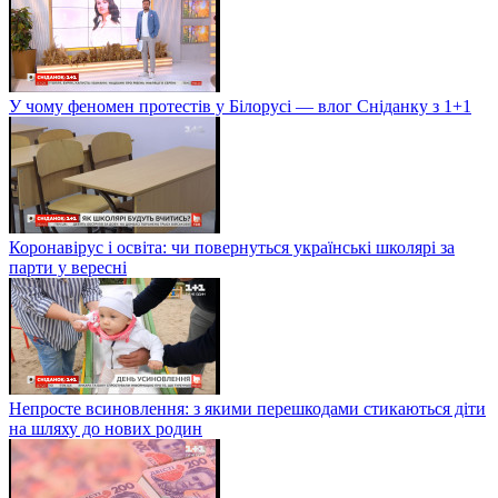
У чому феномен протестів у Білорусі — влог Сніданку з 1+1
Коронавірус і освіта: чи повернуться українські школярі за
парти у вересні
Непросте всиновлення: з якими перешкодами стикаються діти
на шляху до нових родин