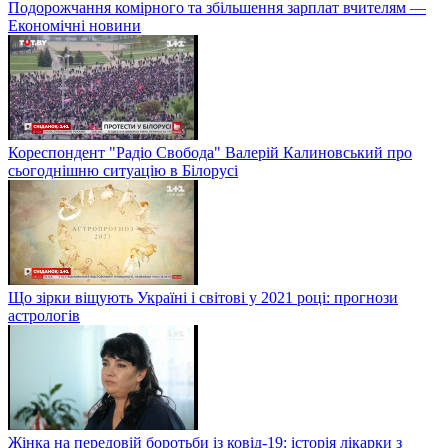
Подорожчання комірного та збільшення зарплат вчителям —
Економічні новини
Кореспондент "Радіо Свобода" Валерій Калиновський про
сьогоднішню ситуацію в Білорусі
Що зірки віщують Україні і світові у 2021 році: прогнози
астрологів
Жінка на передовій боротьби із ковід-19: історія лікарки з