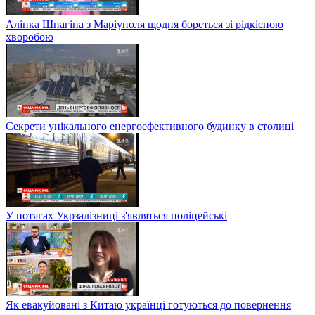
Алінка Шпагіна з Маріуполя щодня бореться зі рідкісною
хворобою
Секрети унікального енергоефективного будинку в столиці
У потягах Укрзалізниці з'являться поліцейські
Як евакуйовані з Китаю українці готуються до повернення