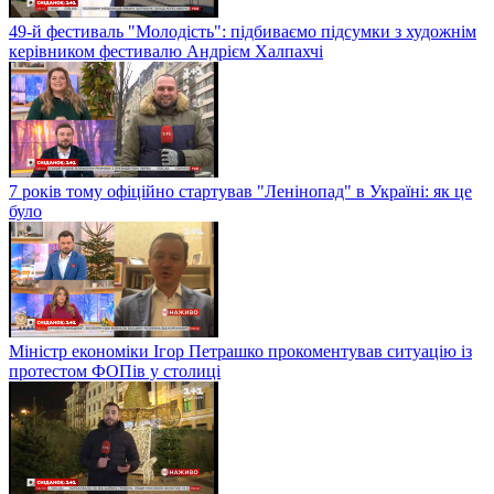
49-й фестиваль "Молодість": підбиваємо підсумки з художнім
керівником фестивалю Андрієм Халпахчі
7 років тому офіційно стартував "Ленінопад" в Україні: як це
було
Міністр економіки Ігор Петрашко прокоментував ситуацію із
протестом ФОПів у столиці