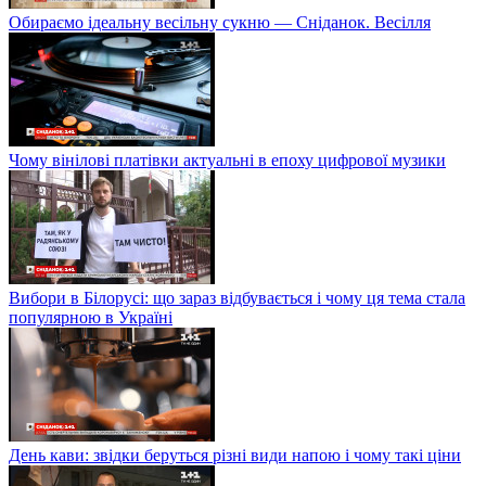
Обираємо ідеальну весільну сукню — Сніданок. Весілля
Чому вінілові платівки актуальні в епоху цифрової музики
Вибори в Білорусі: що зараз відбувається і чому ця тема стала
популярною в Україні
День кави: звідки беруться різні види напою і чому такі ціни