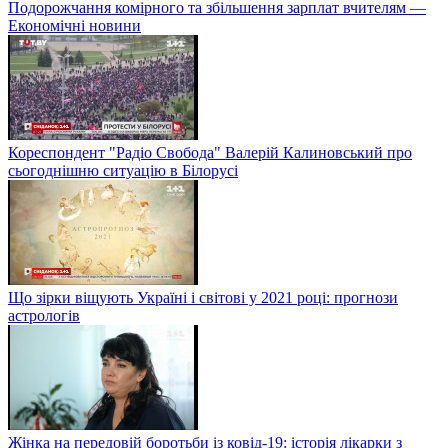
Подорожчання комірного та збільшення зарплат вчителям —
Економічні новини
Кореспондент "Радіо Свобода" Валерій Калиновський про
сьогоднішню ситуацію в Білорусі
Що зірки віщують Україні і світові у 2021 році: прогнози
астрологів
Жінка на передовій боротьби із ковід-19: історія лікарки з