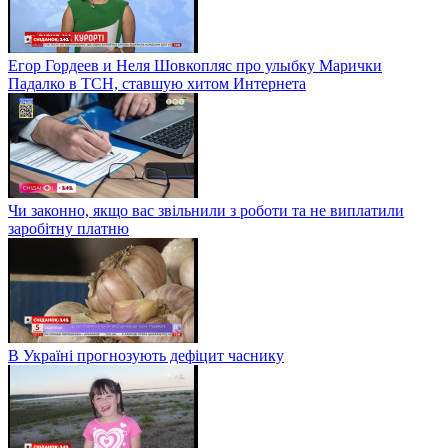
Егор Гордеев и Неля Шовкопляс про улыбку Марички
Падалко в ТСН, ставшую хитом Интернета
Чи законно, якщо вас звільнили з роботи та не виплатили
заробітну платню
В Україні прогнозують дефіцит часнику