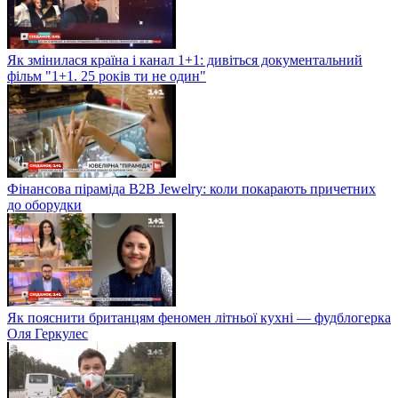
Як змінилася країна і канал 1+1: дивіться документальний
фільм "1+1. 25 років ти не один"
Фінансова піраміда B2B Jewelry: коли покарають причетних
до оборудки
Як пояснити британцям феномен літньої кухні — фудблогерка
Оля Геркулес