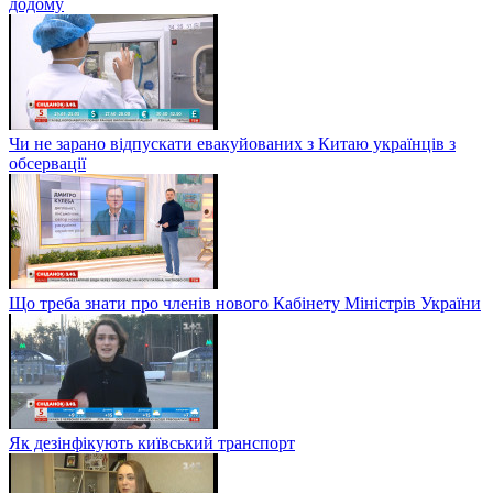
додому
Чи не зарано відпускати евакуйованих з Китаю українців з
обсервації
Що треба знати про членів нового Кабінету Міністрів України
Як дезінфікують київський транспорт