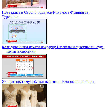
Нова криза в Європі: чому конфліктують Франція та
Туреччина
Коли українцям чекати локдауну і наскільки суворим він буде
— пряме включення
Як працюватимуть банки на свята – Економічні новини