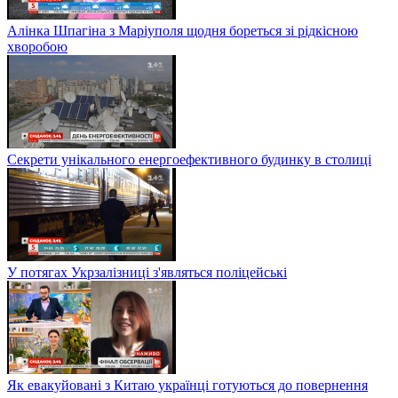
Алінка Шпагіна з Маріуполя щодня бореться зі рідкісною
хворобою
Секрети унікального енергоефективного будинку в столиці
У потягах Укрзалізниці з'являться поліцейські
Як евакуйовані з Китаю українці готуються до повернення