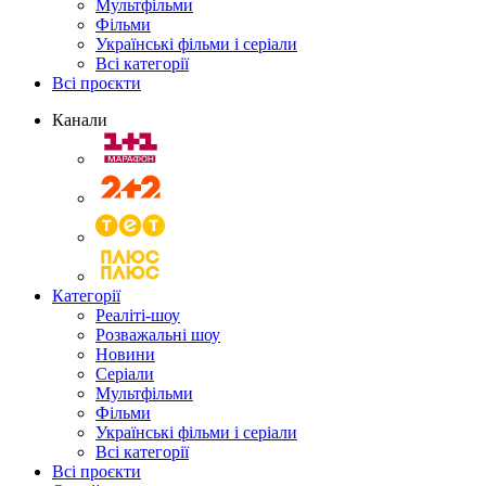
Мультфільми
Фільми
Українські фільми і серіали
Всі категорії
Всі проєкти
Канали
Категорії
Реаліті-шоу
Розважальні шоу
Новини
Серіали
Мультфільми
Фільми
Українські фільми і серіали
Всі категорії
Всі проєкти