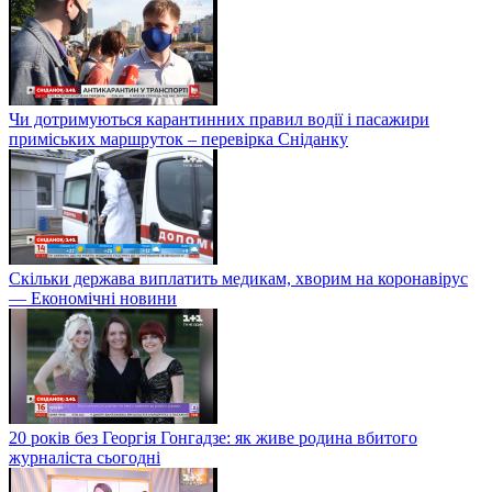
Чи дотримуються карантинних правил водії і пасажири
приміських маршруток – перевірка Сніданку
Скільки держава виплатить медикам, хворим на коронавірус
— Економічні новини
20 років без Георгія Гонгадзе: як живе родина вбитого
журналіста сьогодні