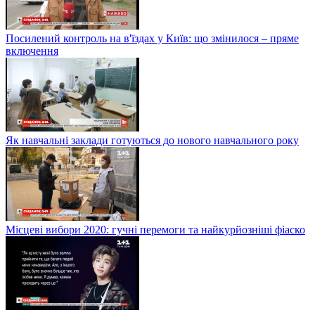
Посилений контроль на в'їздах у Київ: що змінилося – пряме
включення
Як навчальні заклади готуються до нового навчального року
Місцеві вибори 2020: гучні перемоги та найкурйозніші фіаско