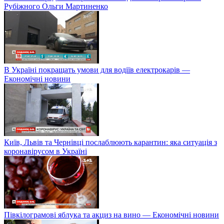
Рубіжного Ольги Мартиненко
В Україні покращать умови для водіїв електрокарів —
Економічні новини
Київ, Львів та Чернівці послаблюють карантин: яка ситуація з
коронавірусом в Україні
Півкілограмові яблука та акциз на вино — Економічні новини