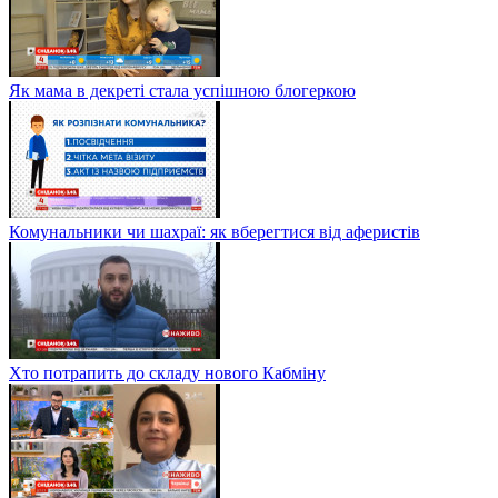
Як мама в декреті стала успішною блогеркою
Комунальники чи шахраї: як вберегтися від аферистів
Хто потрапить до складу нового Кабміну