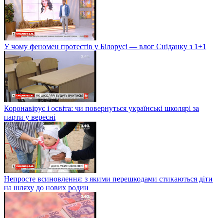
У чому феномен протестів у Білорусі — влог Сніданку з 1+1
Коронавірус і освіта: чи повернуться українські школярі за
парти у вересні
Непросте всиновлення: з якими перешкодами стикаються діти
на шляху до нових родин