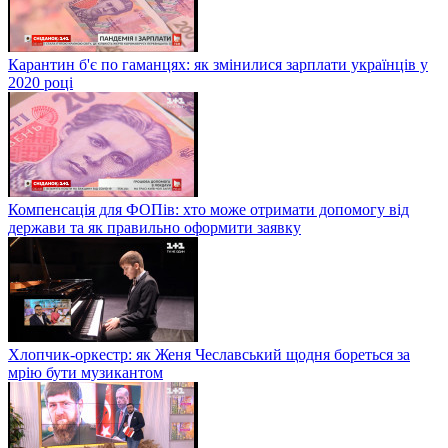
Карантин б'є по гаманцях: як змінилися зарплати українців у
2020 році
Компенсація для ФОПів: хто може отримати допомогу від
держави та як правильно оформити заявку
Хлопчик-оркестр: як Женя Чеславський щодня бореться за
мрію бути музикантом