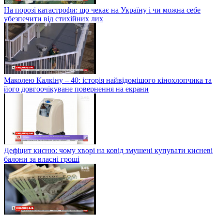
На порозі катастрофи: що чекає на Україну і чи можна себе
убезпечити від стихійних лих
Маколею Калкіну – 40: історія найвідомішого кінохлопчика та
його довгоочікуване повернення на екрани
Дефіцит кисню: чому хворі на ковід змушені купувати кисневі
балони за власні гроші