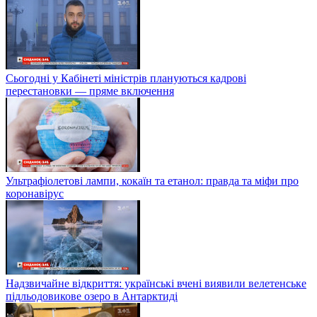
Сьогодні у Кабінеті міністрів плануються кадрові
перестановки — пряме включення
Ультрафіолетові лампи, кокаїн та етанол: правда та міфи про
коронавірус
Надзвичайне відкриття: українські вчені виявили велетенське
підльодовикове озеро в Антарктиді