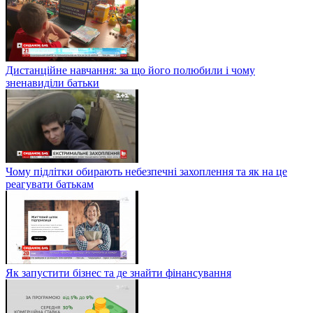
Дистанційне навчання: за що його полюбили і чому
зненавиділи батьки
Чому підлітки обирають небезпечні захоплення та як на це
реагувати батькам
Як запустити бізнес та де знайти фінансування