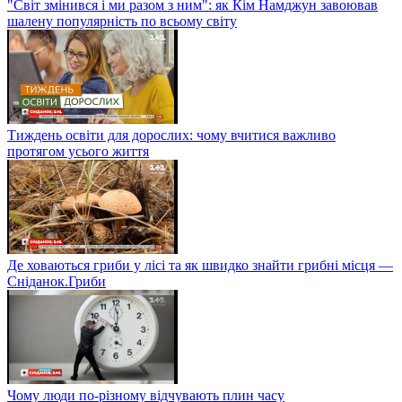
"Світ змінився і ми разом з ним": як Кім Намджун завоював
шалену популярність по всьому світу
Тиждень освіти для дорослих: чому вчитися важливо
протягом усього життя
Де ховаються гриби у лісі та як швидко знайти грибні місця —
Сніданок.Гриби
Чому люди по-різному відчувають плин часу