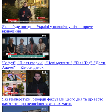
Якою буде погода в Україні у новорічну ніч — пряме
включення
"Забуті", "Після сварки", "Нові мутанти", "Біл і Тед", "Де ти,
Адаме?" – Кіносніданок
Які температурні рекорди фіксували цього дня та що варто
пам'ятати про неносіння захисних масок