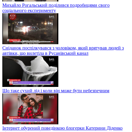
Михайло Рогальський поділився подробицями свого
соціального експерименту
Сніданок поспілкувався з чоловіком, який врятував людей з
автівки, що вилетіла в Русанівський канал
Що таке сухий лід і коли він може бути небезпечним
Інтернет обурений поведінкою блогерки Катерини Діденко