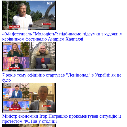
49-й фестиваль "Молодість": підбиваємо підсумки з художнім
керівником фестивалю Андрієм Халпахчі
7 років тому офіційно стартував "Ленінопад" в Україні: як це
було
Міністр економіки Ігор Петрашко прокоментував ситуацію із
протестом ФОПів у столиці