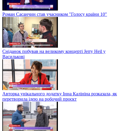
Роман Сасанчин став учасником "Голосу країни 10"
Сніданок побував на великому концерті Jerry Heil у
Василькові
Авторка унікального додатку Інна Калініна розказала, як
перетворила ідею на робочий проєкт