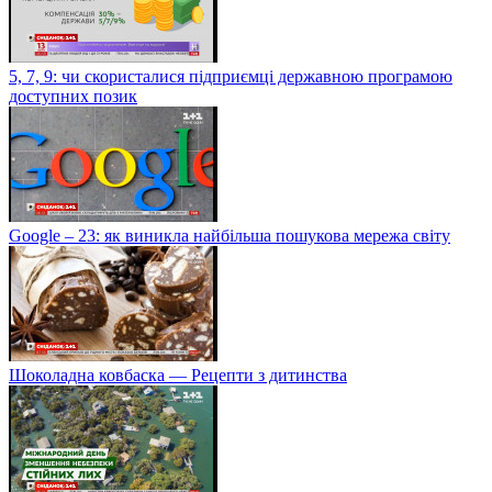
5, 7, 9: чи скористалися підприємці державною програмою
доступних позик
Google – 23: як виникла найбільша пошукова мережа світу
Шоколадна ковбаска — Рецепти з дитинства