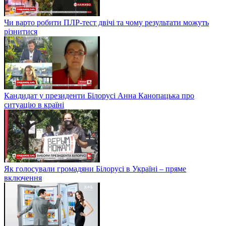
Чи варто робити ПЛР-тест двічі та чому результати можуть
різнитися
Кандидат у президенти Білорусі Анна Канопацька про
ситуацію в країні
Як голосували громадяни Білорусі в Україні – пряме
включення