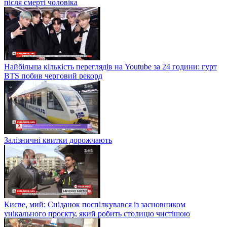
після смерті чоловіка
Найбільша кількість переглядів на Youtube за 24 години: гурт
BTS побив черговий рекорд
Залізничні квитки дорожчають
Києве, мий: Сніданок поспілкувався із засновником
унікального проєкту, який робить столицю чистішою