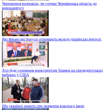
Чиновниця розповіла, чи готова Чернівецька область до
коронавірусу
Які фінансові бонуси отримають молоді українські вчителі
Хто буде головним конкурентом Трампа на президентських
виборах у США
Що українці знають про значення власного імені