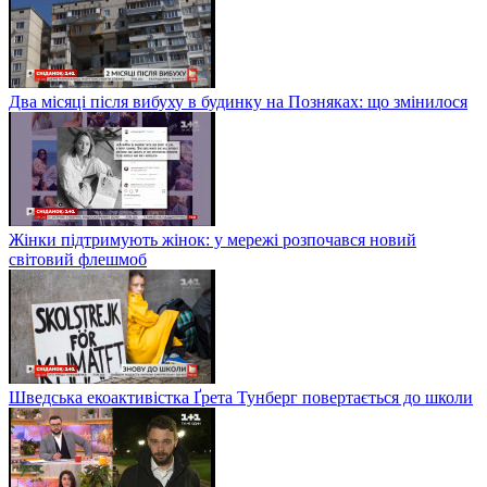
Два місяці після вибуху в будинку на Позняках: що змінилося
Жінки підтримують жінок: у мережі розпочався новий
світовий флешмоб
Шведська екоактивістка Ґрета Тунберг повертається до школи