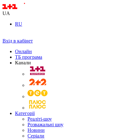
UA
RU
Вхід в кабінет
Онлайн
ТБ програма
Канали
Категорії
Реаліті-шоу
Розважальні шоу
Новини
Серіали