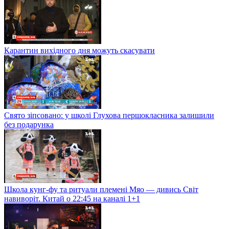
Карантин вихідного дня можуть скасувати
Свято зіпсовано: у школі Глухова першокласника залишили
без подарунка
Школа кунг-фу та ритуали племені Мяо — дивись Світ
навиворіт. Китай о 22:45 на каналі 1+1