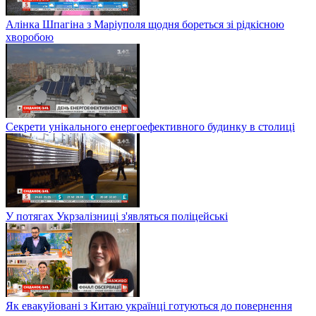
Алінка Шпагіна з Маріуполя щодня бореться зі рідкісною
хворобою
Секрети унікального енергоефективного будинку в столиці
У потягах Укрзалізниці з'являться поліцейські
Як евакуйовані з Китаю українці готуються до повернення