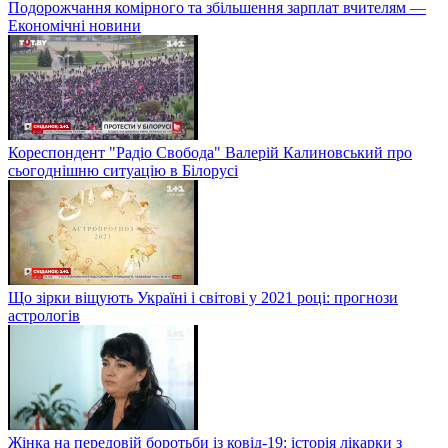
Подорожчання комірного та збільшення зарплат вчителям —
Економічні новини
Кореспондент "Радіо Свобода" Валерій Калиновський про
сьогоднішню ситуацію в Білорусі
Що зірки віщують Україні і світові у 2021 році: прогнози
астрологів
Жінка на передовій боротьби із ковід-19: історія лікарки з