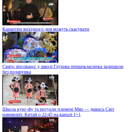
Карантин вихідного дня можуть скасувати
Свято зіпсовано: у школі Глухова першокласника залишили
без подарунка
Школа кунг-фу та ритуали племені Мяо — дивись Світ
навиворіт. Китай о 22:45 на каналі 1+1