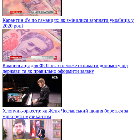
Карантин б'є по гаманцях: як змінилися зарплати українців у
2020 році
Компенсація для ФОПів: хто може отримати допомогу від
держави та як правильно оформити заявку
Хлопчик-оркестр: як Женя Чеславський щодня бореться за
мрію бути музикантом