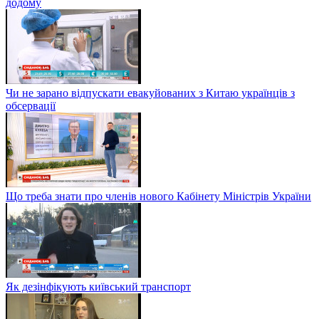
додому
Чи не зарано відпускати евакуйованих з Китаю українців з
обсервації
Що треба знати про членів нового Кабінету Міністрів України
Як дезінфікують київський транспорт