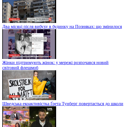
Два місяці після вибуху в будинку на Позняках: що змінилося
Жінки підтримують жінок: у мережі розпочався новий
світовий флешмоб
Шведська екоактивістка Ґрета Тунберг повертається до школи