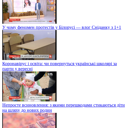
У чому феномен протестів у Білорусі — влог Сніданку з 1+1
Коронавірус і освіта: чи повернуться українські школярі за
парти у вересні
Непросте всиновлення: з якими перешкодами стикаються діти
на шляху до нових родин