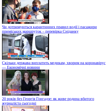
Чи дотримуються карантинних правил водії і пасажири
приміських маршруток – перевірка Сніданку
Скільки держава виплатить медикам, хворим на коронавірус
— Економічні новини
20 років без Георгія Гонгадзе: як живе родина вбитого
журналіста сьогодні