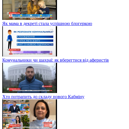
Як мама в декреті стала успішною блогеркою
Комунальники чи шахраї: як вберегтися від аферистів
Хто потрапить до складу нового Кабміну