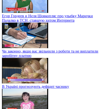
Егор Гордеев и Неля Шовкопляс про улыбку Марички
Падалко в ТСН, ставшую хитом Интернета
Чи законно, якщо вас звільнили з роботи та не виплатили
заробітну платню
В Україні прогнозують дефіцит часнику