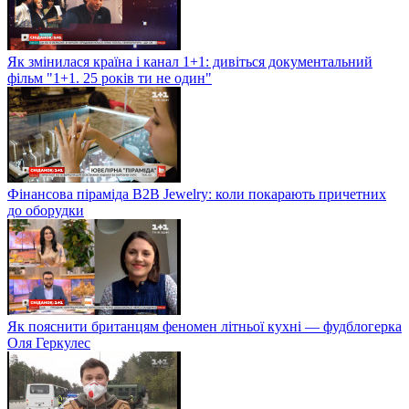
Як змінилася країна і канал 1+1: дивіться документальний
фільм "1+1. 25 років ти не один"
Фінансова піраміда B2B Jewelry: коли покарають причетних
до оборудки
Як пояснити британцям феномен літньої кухні — фудблогерка
Оля Геркулес