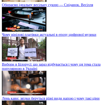
Обираємо ідеальну весільну сукню — Сніданок. Весілля
Чому вінілові платівки актуальні в епоху цифрової музики
Вибори в Білорусі: що зараз відбувається і чому ця тема стала
популярною в Україні
День кави: звідки беруться різні види напою і чому такі ціни