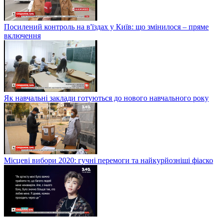
Посилений контроль на в'їздах у Київ: що змінилося – пряме
включення
Як навчальні заклади готуються до нового навчального року
Місцеві вибори 2020: гучні перемоги та найкурйозніші фіаско