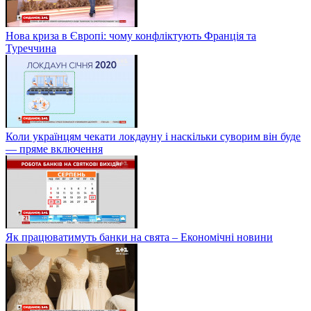
Нова криза в Європі: чому конфліктують Франція та
Туреччина
Коли українцям чекати локдауну і наскільки суворим він буде
— пряме включення
Як працюватимуть банки на свята – Економічні новини