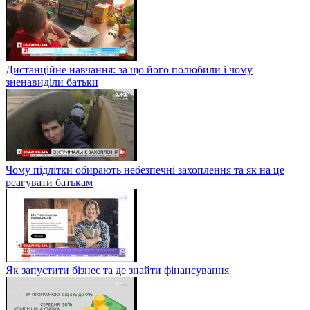
Дистанційне навчання: за що його полюбили і чому
зненавиділи батьки
Чому підлітки обирають небезпечні захоплення та як на це
реагувати батькам
Як запустити бізнес та де знайти фінансування