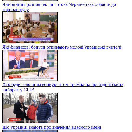
Чиновниця розповіла, чи готова Чернівецька область до
коронавірусу
Які фінансові бонуси отримають молоді українські вчителі
Хто буде головним конкурентом Трампа на президентських
виборах у США
Що українці знають про значення власного імені