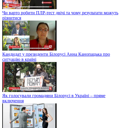
Чи варто робити ПЛР-тест двічі та чому результати можуть
різнитися
Кандидат у президенти Білорусі Анна Канопацька про
ситуацію в країні
Як голосували громадяни Білорусі в Україні – пряме
включення