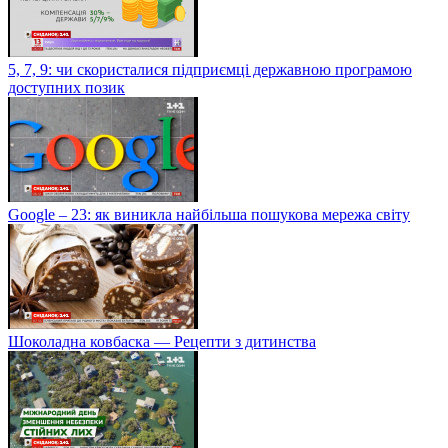
5, 7, 9: чи скористалися підприємці державною програмою
доступних позик
Google – 23: як виникла найбільша пошукова мережа світу
Шоколадна ковбаска — Рецепти з дитинства