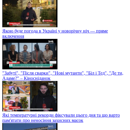
Якою буде погода в Україні у новорічну ніч — пряме
включення
"Забуті", "Після сварки", "Нові мутанти", "Біл і Тед", "Де ти,
Адаме?" – Кіносніданок
Які температурні рекорди фіксували цього дня та що варто
пам'ятати про неносіння захисних масок