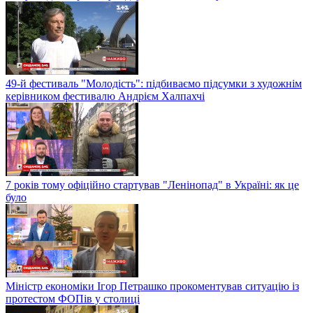
49-й фестиваль "Молодість": підбиваємо підсумки з художнім
керівником фестивалю Андрієм Халпахчі
7 років тому офіційно стартував "Ленінопад" в Україні: як це
було
Міністр економіки Ігор Петрашко прокоментував ситуацію із
протестом ФОПів у столиці