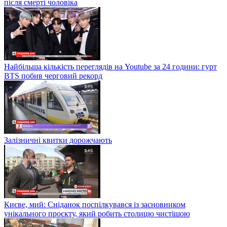
після смерті чоловіка
Найбільша кількість переглядів на Youtube за 24 години: гурт
BTS побив черговий рекорд
Залізничні квитки дорожчають
Києве, мий: Сніданок поспілкувався із засновником
унікального проєкту, який робить столицю чистішою