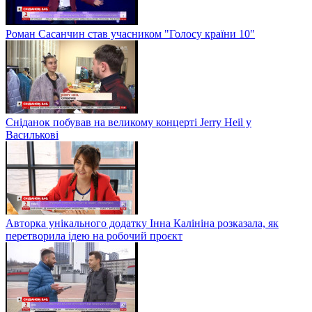
Роман Сасанчин став учасником "Голосу країни 10"
Сніданок побував на великому концерті Jerry Heil у
Василькові
Авторка унікального додатку Інна Калініна розказала, як
перетворила ідею на робочий проєкт