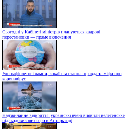
Сьогодні у Кабінеті міністрів плануються кадрові
перестановки — пряме включення
Ультрафіолетові лампи, кокаїн та етанол: правда та міфи про
коронавірус
Надзвичайне відкриття: українські вчені виявили велетенське
підльодовикове озеро в Антарктиді