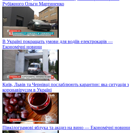
Рубіжного Ольги Мартиненко
В Україні покращать умови для водіїв електрокарів —
Економічні новини
Київ, Львів та Чернівці послаблюють карантин: яка ситуація з
коронавірусом в Україні
Півкілограмові яблука та акциз на вино — Економічні новини