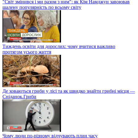
"Світ змінився і ми разом з ним": як Кім Намджун завоював
шалену популярність по всьому світу
Тиждень освіти для дорослих: чому вчитися важливо
протягом усього життя
Де ховаються гриби у лісі та як швидко знайти грибні місця —
Сніданок.Гриби
Чому люди по-різному відчувають плин часу