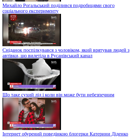
Михайло Рогальський поділився подробицями свого
соціального експерименту
Сніданок поспілкувався з чоловіком, який врятував людей з
автівки, що вилетіла в Русанівський канал
Що таке сухий лід і коли він може бути небезпечним
Інтернет обурений поведінкою блогерки Катерини Діденко