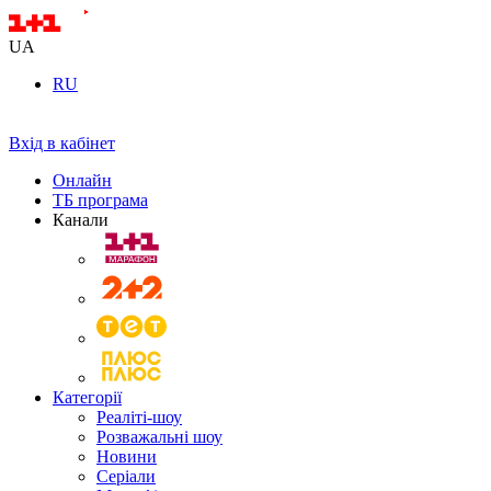
UA
RU
Вхід в кабінет
Онлайн
ТБ програма
Канали
Категорії
Реаліті-шоу
Розважальні шоу
Новини
Серіали