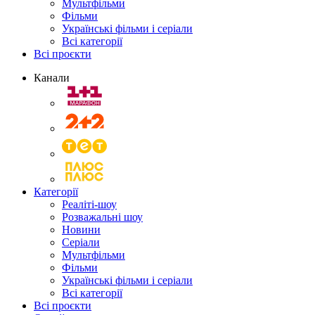
Мультфільми
Фільми
Українські фільми і серіали
Всі категорії
Всі проєкти
Канали
Категорії
Реаліті-шоу
Розважальні шоу
Новини
Серіали
Мультфільми
Фільми
Українські фільми і серіали
Всі категорії
Всі проєкти