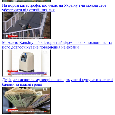
На порозі катастрофи: що чекає на Україну і чи можна себе
убезпечити від стихійних лих
Маколею Калкіну – 40: історія найвідомішого кінохлопчика та
його довгоочікуване повернення на екрани
Дефіцит кисню: чому хворі на ковід змушені купувати кисневі
балони за власні гроші