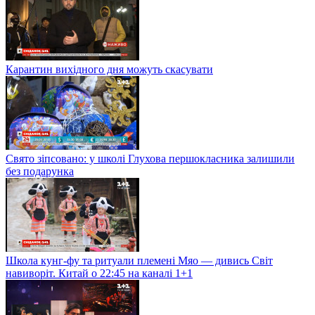
Карантин вихідного дня можуть скасувати
Свято зіпсовано: у школі Глухова першокласника залишили
без подарунка
Школа кунг-фу та ритуали племені Мяо — дивись Світ
навиворіт. Китай о 22:45 на каналі 1+1