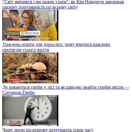
"Світ змінився і ми разом з ним": як Кім Намджун завоював
шалену популярність по всьому світу
Тиждень освіти для дорослих: чому вчитися важливо
протягом усього життя
Де ховаються гриби у лісі та як швидко знайти грибні місця —
Сніданок.Гриби
Чому люди по-різному відчувають плин часу