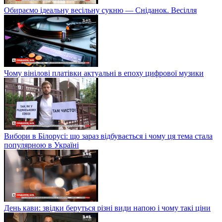
Обираємо ідеальну весільну сукню — Сніданок. Весілля
Чому вінілові платівки актуальні в епоху цифрової музики
Вибори в Білорусі: що зараз відбувається і чому ця тема стала
популярною в Україні
День кави: звідки беруться різні види напою і чому такі ціни