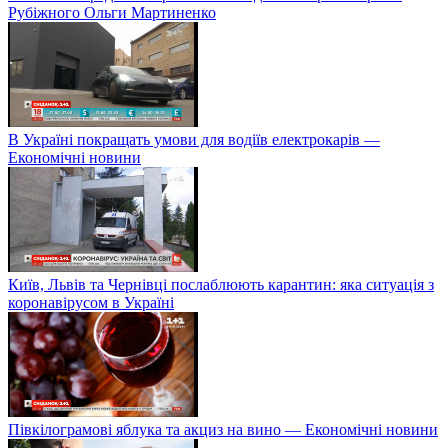
Рубіжного Ольги Мартиненко
В Україні покращать умови для водіїв електрокарів —
Економічні новини
Київ, Львів та Чернівці послаблюють карантин: яка ситуація з
коронавірусом в Україні
Півкілограмові яблука та акциз на вино — Економічні новини