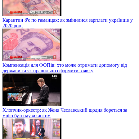
Карантин б'є по гаманцях: як змінилися зарплати українців у
2020 році
Компенсація для ФОПів: хто може отримати допомогу від
держави та як правильно оформити заявку
Хлопчик-оркестр: як Женя Чеславський щодня бореться за
мрію бути музикантом