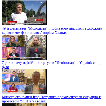
49-й фестиваль "Молодість": підбиваємо підсумки з художнім
керівником фестивалю Андрієм Халпахчі
7 років тому офіційно стартував "Ленінопад" в Україні: як це
було
Міністр економіки Ігор Петрашко прокоментував ситуацію із
протестом ФОПів у столиці