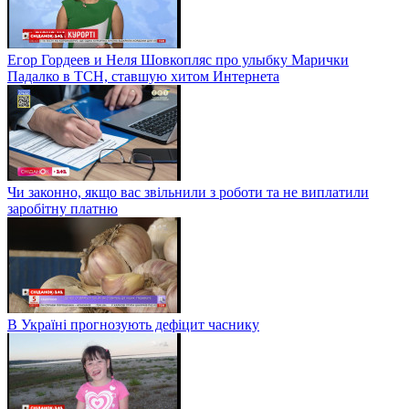
Егор Гордеев и Неля Шовкопляс про улыбку Марички
Падалко в ТСН, ставшую хитом Интернета
Чи законно, якщо вас звільнили з роботи та не виплатили
заробітну платню
В Україні прогнозують дефіцит часнику