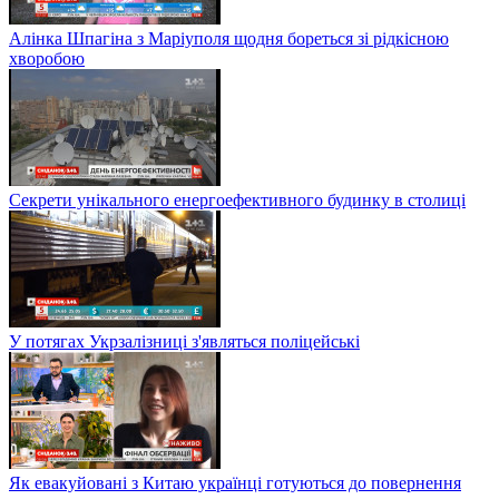
Алінка Шпагіна з Маріуполя щодня бореться зі рідкісною
хворобою
Секрети унікального енергоефективного будинку в столиці
У потягах Укрзалізниці з'являться поліцейські
Як евакуйовані з Китаю українці готуються до повернення