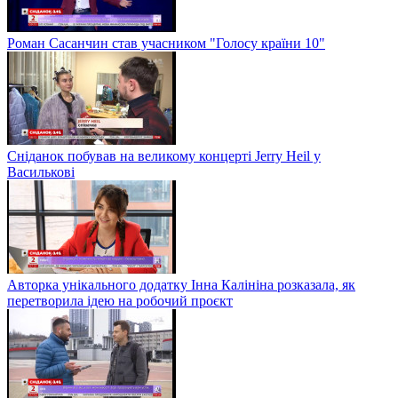
Роман Сасанчин став учасником "Голосу країни 10"
Сніданок побував на великому концерті Jerry Heil у
Василькові
Авторка унікального додатку Інна Калініна розказала, як
перетворила ідею на робочий проєкт