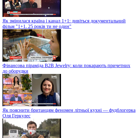
Як змінилася країна і канал 1+1: дивіться документальний
фільм "1+1. 25 років ти не один"
Фінансова піраміда B2B Jewelry: коли покарають причетних
до оборудки
Як пояснити британцям феномен літньої кухні — фудблогерка
Оля Геркулес