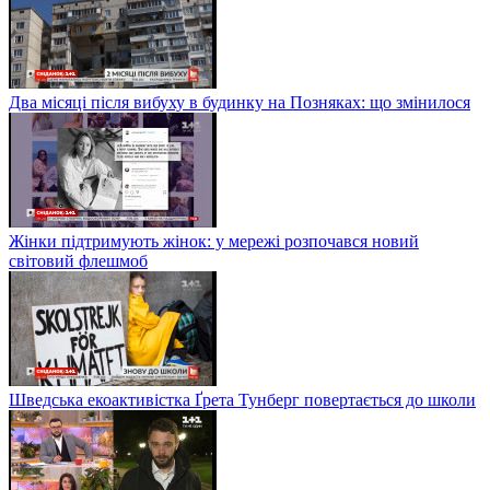
Два місяці після вибуху в будинку на Позняках: що змінилося
Жінки підтримують жінок: у мережі розпочався новий
світовий флешмоб
Шведська екоактивістка Ґрета Тунберг повертається до школи