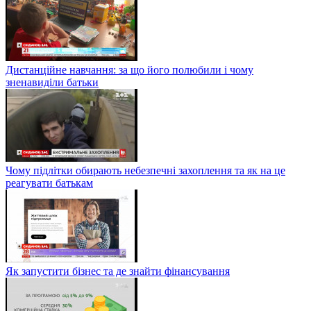
Дистанційне навчання: за що його полюбили і чому
зненавиділи батьки
Чому підлітки обирають небезпечні захоплення та як на це
реагувати батькам
Як запустити бізнес та де знайти фінансування