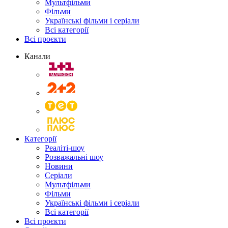
Мультфільми
Фільми
Українські фільми і серіали
Всі категорії
Всі проєкти
Канали
Категорії
Реаліті-шоу
Розважальні шоу
Новини
Серіали
Мультфільми
Фільми
Українські фільми і серіали
Всі категорії
Всі проєкти