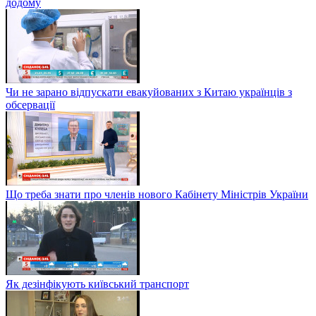
додому
Чи не зарано відпускати евакуйованих з Китаю українців з
обсервації
Що треба знати про членів нового Кабінету Міністрів України
Як дезінфікують київський транспорт