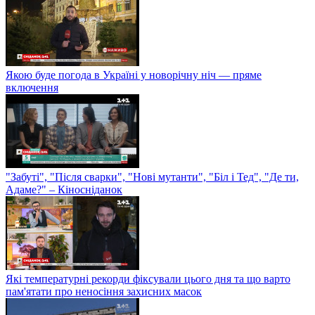
Якою буде погода в Україні у новорічну ніч — пряме
включення
"Забуті", "Після сварки", "Нові мутанти", "Біл і Тед", "Де ти,
Адаме?" – Кіносніданок
Які температурні рекорди фіксували цього дня та що варто
пам'ятати про неносіння захисних масок