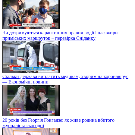
Чи дотримуються карантинних правил водії і пасажири
приміських маршруток – перевірка Сніданку
Скільки держава виплатить медикам, хворим на коронавірус
— Економічні новини
20 років без Георгія Гонгадзе: як живе родина вбитого
журналіста сьогодні