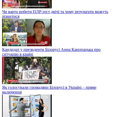
Чи варто робити ПЛР-тест двічі та чому результати можуть
різнитися
Кандидат у президенти Білорусі Анна Канопацька про
ситуацію в країні
Як голосували громадяни Білорусі в Україні – пряме
включення