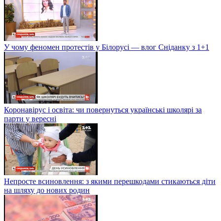
У чому феномен протестів у Білорусі — влог Сніданку з 1+1
Коронавірус і освіта: чи повернуться українські школярі за
парти у вересні
Непросте всиновлення: з якими перешкодами стикаються діти
на шляху до нових родин