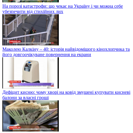
На порозі катастрофи: що чекає на Україну і чи можна себе
убезпечити від стихійних лих
Маколею Калкіну – 40: історія найвідомішого кінохлопчика та
його довгоочікуване повернення на екрани
Дефіцит кисню: чому хворі на ковід змушені купувати кисневі
балони за власні гроші