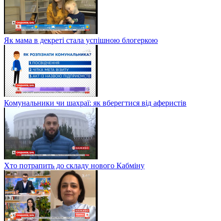
Як мама в декреті стала успішною блогеркою
Комунальники чи шахраї: як вберегтися від аферистів
Хто потрапить до складу нового Кабміну