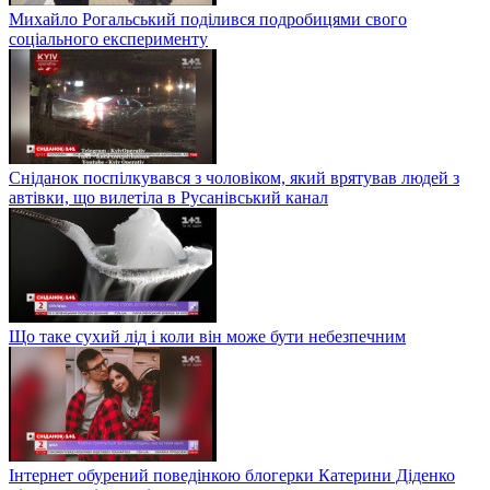
Михайло Рогальський поділився подробицями свого
соціального експерименту
Сніданок поспілкувався з чоловіком, який врятував людей з
автівки, що вилетіла в Русанівський канал
Що таке сухий лід і коли він може бути небезпечним
Інтернет обурений поведінкою блогерки Катерини Діденко