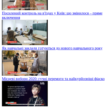
Посилений контроль на в'їздах у Київ: що змінилося – пряме
включення
Як навчальні заклади готуються до нового навчального року
Місцеві вибори 2020: гучні перемоги та найкурйозніші фіаско