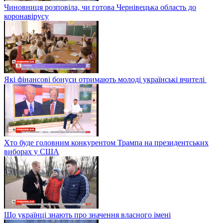
Чиновниця розповіла, чи готова Чернівецька область до
коронавірусу
Які фінансові бонуси отримають молоді українські вчителі
Хто буде головним конкурентом Трампа на президентських
виборах у США
Що українці знають про значення власного імені