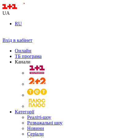
UA
RU
Вхід в кабінет
Онлайн
ТБ програма
Канали
Категорії
Реаліті-шоу
Розважальні шоу
Новини
Серіали