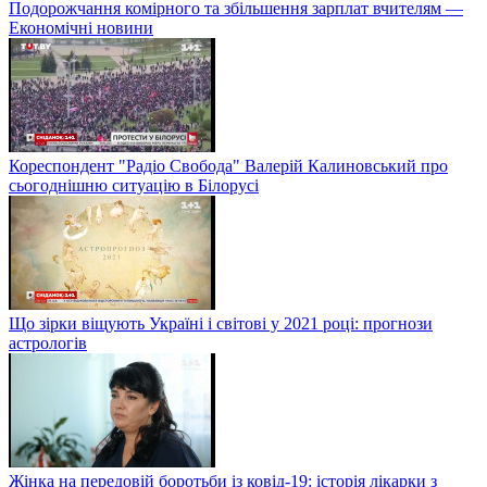
Подорожчання комірного та збільшення зарплат вчителям —
Економічні новини
Кореспондент "Радіо Свобода" Валерій Калиновський про
сьогоднішню ситуацію в Білорусі
Що зірки віщують Україні і світові у 2021 році: прогнози
астрологів
Жінка на передовій боротьби із ковід-19: історія лікарки з