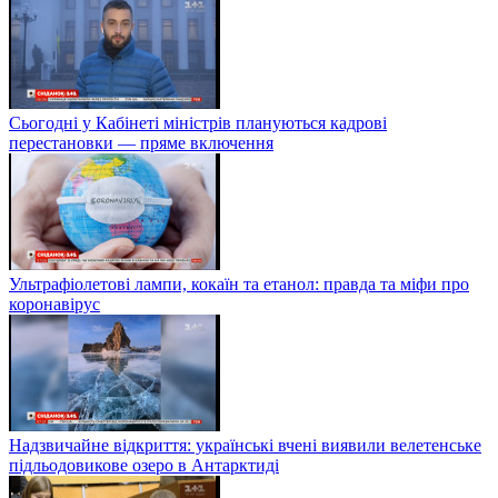
Сьогодні у Кабінеті міністрів плануються кадрові
перестановки — пряме включення
Ультрафіолетові лампи, кокаїн та етанол: правда та міфи про
коронавірус
Надзвичайне відкриття: українські вчені виявили велетенське
підльодовикове озеро в Антарктиді