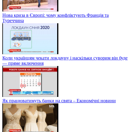
Нова криза в Європі: чому конфліктують Франція та
Туреччина
Коли українцям чекати локдауну і наскільки суворим він буде
— пряме включення
Як працюватимуть банки на свята – Економічні новини