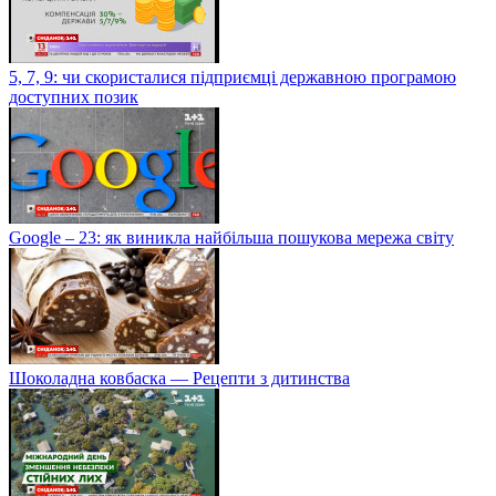
5, 7, 9: чи скористалися підприємці державною програмою
доступних позик
Google – 23: як виникла найбільша пошукова мережа світу
Шоколадна ковбаска — Рецепти з дитинства