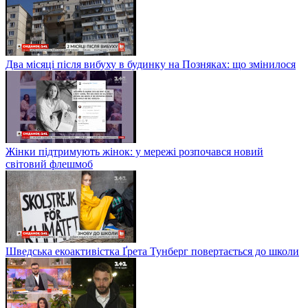
Два місяці після вибуху в будинку на Позняках: що змінилося
Жінки підтримують жінок: у мережі розпочався новий
світовий флешмоб
Шведська екоактивістка Ґрета Тунберг повертається до школи