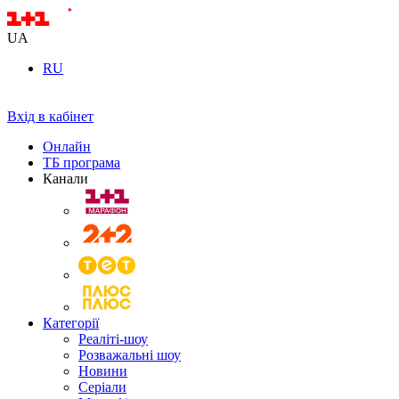
UA
RU
Вхід в кабінет
Онлайн
ТБ програма
Канали
Категорії
Реаліті-шоу
Розважальні шоу
Новини
Серіали