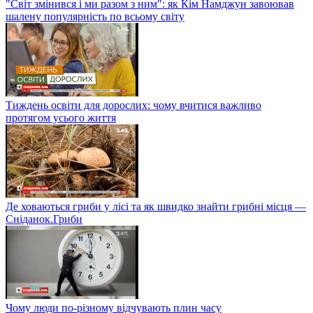
"Світ змінився і ми разом з ним": як Кім Намджун завоював
шалену популярність по всьому світу
Тиждень освіти для дорослих: чому вчитися важливо
протягом усього життя
Де ховаються гриби у лісі та як швидко знайти грибні місця —
Сніданок.Гриби
Чому люди по-різному відчувають плин часу