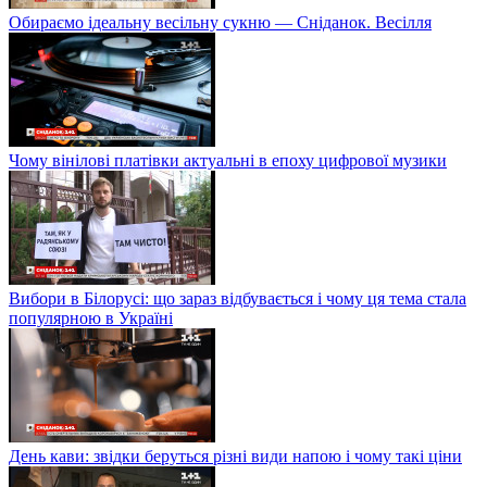
Обираємо ідеальну весільну сукню — Сніданок. Весілля
Чому вінілові платівки актуальні в епоху цифрової музики
Вибори в Білорусі: що зараз відбувається і чому ця тема стала
популярною в Україні
День кави: звідки беруться різні види напою і чому такі ціни