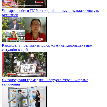
Чи варто робити ПЛР-тест двічі та чому результати можуть
різнитися
Кандидат у президенти Білорусі Анна Канопацька про
ситуацію в країні
Як голосували громадяни Білорусі в Україні – пряме
включення