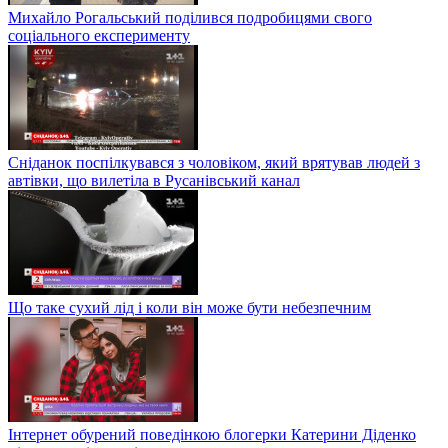
Михайло Рогальський поділився подробицями свого
соціального експерименту
Сніданок поспілкувався з чоловіком, який врятував людей з
автівки, що вилетіла в Русанівський канал
Що таке сухий лід і коли він може бути небезпечним
Інтернет обурений поведінкою блогерки Катерини Діденко