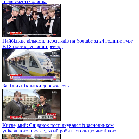
після смерті чоловіка
Найбільша кількість переглядів на Youtube за 24 години: гурт
BTS побив черговий рекорд
Залізничні квитки дорожчають
Києве, мий: Сніданок поспілкувався із засновником
унікального проєкту, який робить столицю чистішою