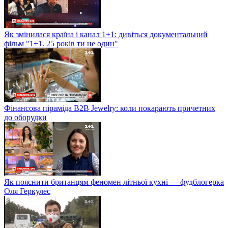
Як змінилася країна і канал 1+1: дивіться документальний
фільм "1+1. 25 років ти не один"
Фінансова піраміда B2B Jewelry: коли покарають причетних
до оборудки
Як пояснити британцям феномен літньої кухні — фудблогерка
Оля Геркулес