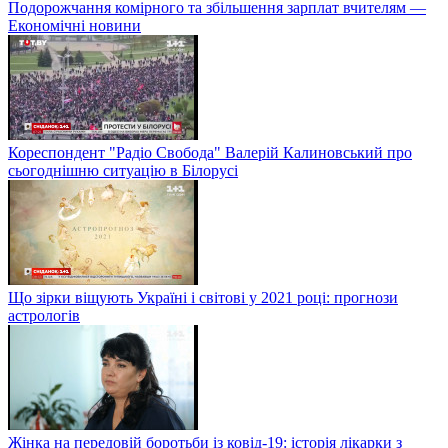
Подорожчання комірного та збільшення зарплат вчителям —
Економічні новини
Кореспондент "Радіо Свобода" Валерій Калиновський про
сьогоднішню ситуацію в Білорусі
Що зірки віщують Україні і світові у 2021 році: прогнози
астрологів
Жінка на передовій боротьби із ковід-19: історія лікарки з