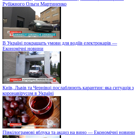
Рубіжного Ольги Мартиненко
В Україні покращать умови для водіїв електрокарів —
Економічні новини
Київ, Львів та Чернівці послаблюють карантин: яка ситуація з
коронавірусом в Україні
Півкілограмові яблука та акциз на вино — Економічні новини