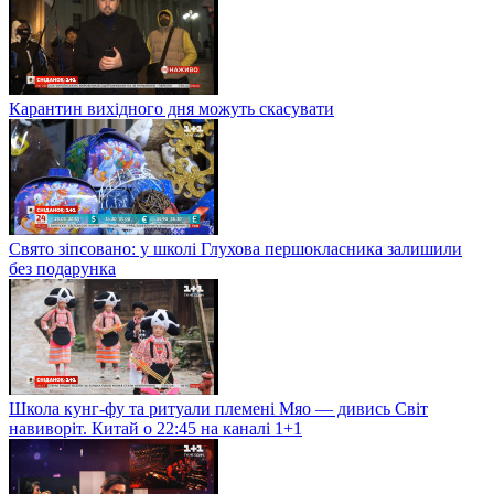
Карантин вихідного дня можуть скасувати
Свято зіпсовано: у школі Глухова першокласника залишили
без подарунка
Школа кунг-фу та ритуали племені Мяо — дивись Світ
навиворіт. Китай о 22:45 на каналі 1+1