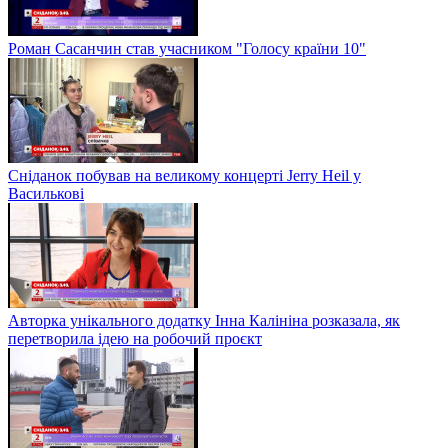
Роман Сасанчин став учасником "Голосу країни 10"
Сніданок побував на великому концерті Jerry Heil у
Василькові
Авторка унікального додатку Інна Калініна розказала, як
перетворила ідею на робочий проєкт