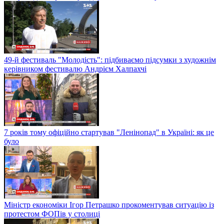
49-й фестиваль "Молодість": підбиваємо підсумки з художнім
керівником фестивалю Андрієм Халпахчі
7 років тому офіційно стартував "Ленінопад" в Україні: як це
було
Міністр економіки Ігор Петрашко прокоментував ситуацію із
протестом ФОПів у столиці