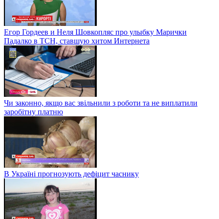
Егор Гордеев и Неля Шовкопляс про улыбку Марички
Падалко в ТСН, ставшую хитом Интернета
Чи законно, якщо вас звільнили з роботи та не виплатили
заробітну платню
В Україні прогнозують дефіцит часнику