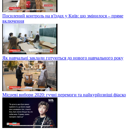
Посилений контроль на в'їздах у Київ: що змінилося – пряме
включення
Як навчальні заклади готуються до нового навчального року
Місцеві вибори 2020: гучні перемоги та найкурйозніші фіаско