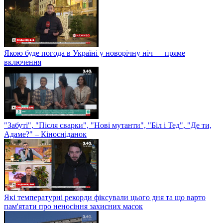
Якою буде погода в Україні у новорічну ніч — пряме
включення
"Забуті", "Після сварки", "Нові мутанти", "Біл і Тед", "Де ти,
Адаме?" – Кіносніданок
Які температурні рекорди фіксували цього дня та що варто
пам'ятати про неносіння захисних масок