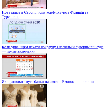
Нова криза в Європі: чому конфліктують Франція та
Туреччина
Коли українцям чекати локдауну і наскільки суворим він буде
— пряме включення
Як працюватимуть банки на свята – Економічні новини