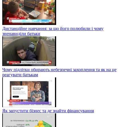
Дистанційне навчання: за що його полюбили і чому
зненавиділи батьки
Чому підлітки обирають небезпечні захоплення та як на це
реагувати батькам
Як запустити бізнес та де знайти фінансування