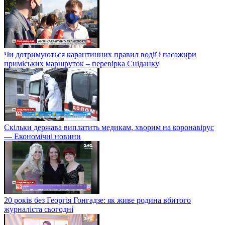
Чи дотримуються карантинних правил водії і пасажири
приміських маршруток – перевірка Сніданку
Скільки держава виплатить медикам, хворим на коронавірус
— Економічні новини
20 років без Георгія Гонгадзе: як живе родина вбитого
журналіста сьогодні