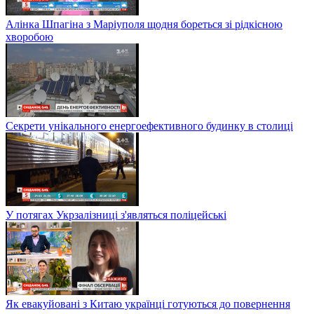
Алінка Шпагіна з Маріуполя щодня бореться зі рідкісною
хворобою
Секрети унікального енергоефективного будинку в столиці
У потягах Укрзалізниці з'являться поліцейські
Як евакуйовані з Китаю українці готуються до повернення