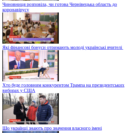
Чиновниця розповіла, чи готова Чернівецька область до
коронавірусу
Які фінансові бонуси отримають молоді українські вчителі
Хто буде головним конкурентом Трампа на президентських
виборах у США
Що українці знають про значення власного імені