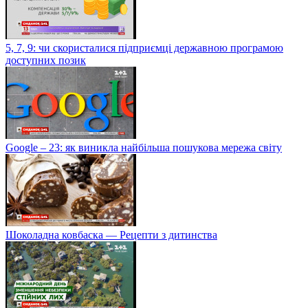
5, 7, 9: чи скористалися підприємці державною програмою
доступних позик
Google – 23: як виникла найбільша пошукова мережа світу
Шоколадна ковбаска — Рецепти з дитинства