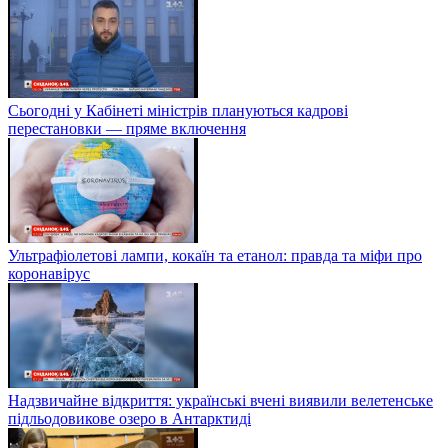
Сьогодні у Кабінеті міністрів плануються кадрові
перестановки — пряме включення
Ультрафіолетові лампи, кокаїн та етанол: правда та міфи про
коронавірус
Надзвичайне відкриття: українські вчені виявили велетенське
підльодовикове озеро в Антарктиді