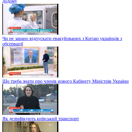
додому
Чи не зарано відпускати евакуйованих з Китаю українців з
обсервації
Що треба знати про членів нового Кабінету Міністрів України
Як дезінфікують київський транспорт