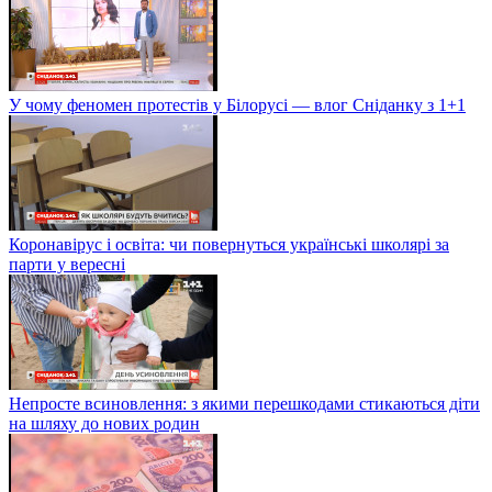
У чому феномен протестів у Білорусі — влог Сніданку з 1+1
Коронавірус і освіта: чи повернуться українські школярі за
парти у вересні
Непросте всиновлення: з якими перешкодами стикаються діти
на шляху до нових родин