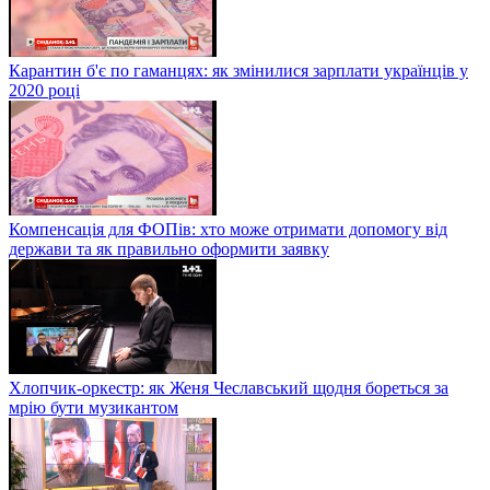
Карантин б'є по гаманцях: як змінилися зарплати українців у
2020 році
Компенсація для ФОПів: хто може отримати допомогу від
держави та як правильно оформити заявку
Хлопчик-оркестр: як Женя Чеславський щодня бореться за
мрію бути музикантом