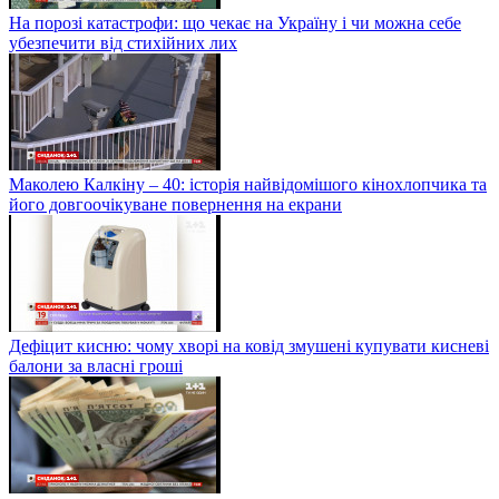
На порозі катастрофи: що чекає на Україну і чи можна себе
убезпечити від стихійних лих
Маколею Калкіну – 40: історія найвідомішого кінохлопчика та
його довгоочікуване повернення на екрани
Дефіцит кисню: чому хворі на ковід змушені купувати кисневі
балони за власні гроші