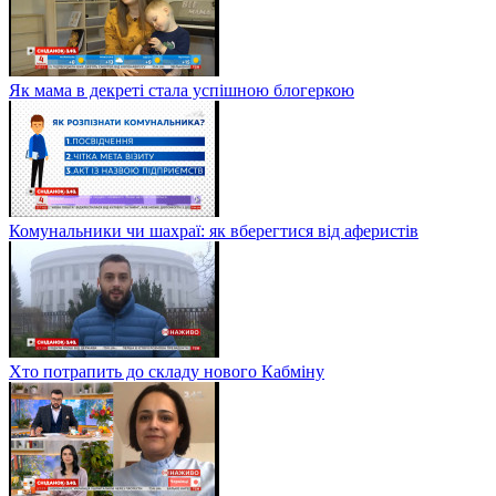
Як мама в декреті стала успішною блогеркою
Комунальники чи шахраї: як вберегтися від аферистів
Хто потрапить до складу нового Кабміну