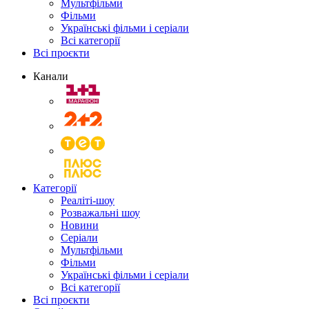
Мультфільми
Фільми
Українські фільми і серіали
Всі категорії
Всі проєкти
Канали
Категорії
Реаліті-шоу
Розважальні шоу
Новини
Серіали
Мультфільми
Фільми
Українські фільми і серіали
Всі категорії
Всі проєкти