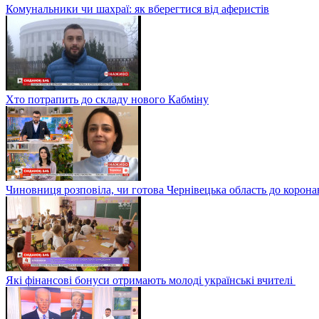
Комунальники чи шахраї: як вберегтися від аферистів
Хто потрапить до складу нового Кабміну
Чиновниця розповіла, чи готова Чернівецька область до корона
Які фінансові бонуси отримають молоді українські вчителі