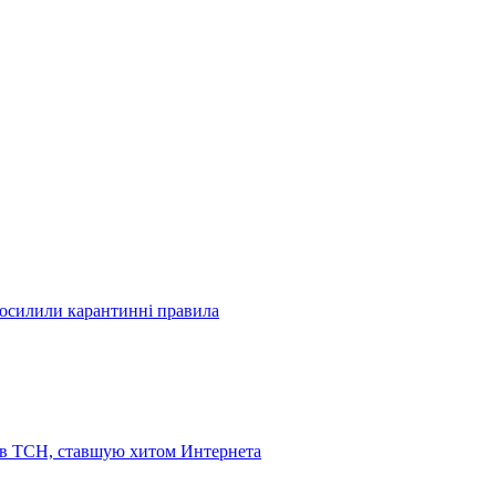
посилили карантинні правила
 в ТСН, ставшую хитом Интернета