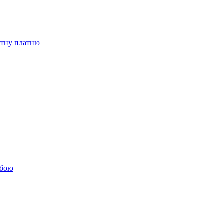
бітну платню
обою