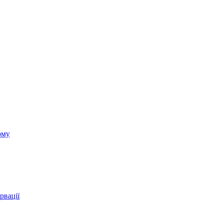
ому
рвації