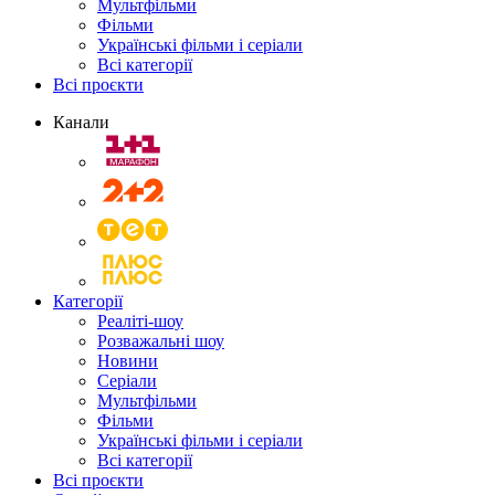
Мультфільми
Фільми
Українські фільми і серіали
Всі категорії
Всі проєкти
Канали
Категорії
Реаліті-шоу
Розважальні шоу
Новини
Серіали
Мультфільми
Фільми
Українські фільми і серіали
Всі категорії
Всі проєкти