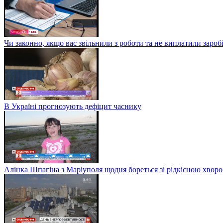
Чи законно, якщо вас звільнили з роботи та не виплатили заро
В Україні прогнозують дефіцит часнику
Алінка Шпагіна з Маріуполя щодня бореться зі рідкісною хвор