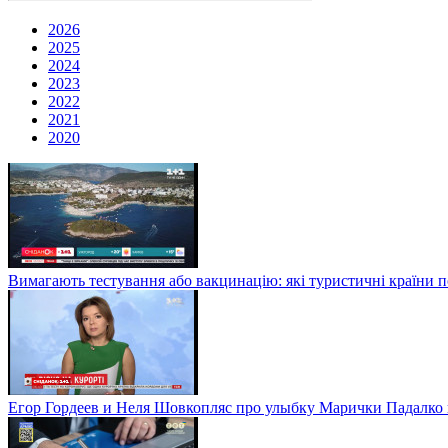
2026
2025
2024
2023
2022
2021
2020
Вимагають тестування або вакцинацію: які туристичні країни 
Егор Гордеев и Неля Шовкопляс про улыбку Марички Падалко