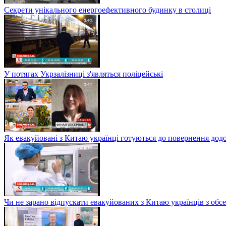
Секрети унікального енергоефективного будинку в столиці
У потягах Укрзалізниці з'являться поліцейські
Як евакуйовані з Китаю українці готуються до повернення дод
Чи не зарано відпускати евакуйованих з Китаю українців з обсе