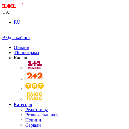
UA
RU
Вхід в кабінет
Онлайн
ТБ програма
Канали
Категорії
Реаліті-шоу
Розважальні шоу
Новини
Серіали