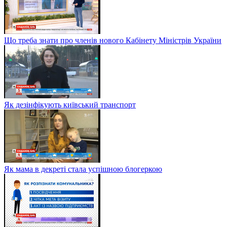
Що треба знати про членів нового Кабінету Міністрів України
Як дезінфікують київський транспорт
Як мама в декреті стала успішною блогеркою