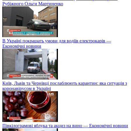
Рубіжного Ольги Мартиненко
В Україні покращать умови для водіїв електрокарів —
Економічні новини
Київ, Львів та Чернівці послаблюють карантин: яка ситуація з
коронавірусом в Україні
Півкілограмові яблука та акциз на вино — Економічні новини