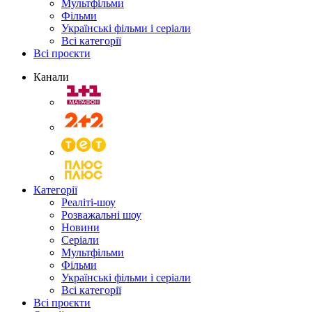
Мультфільми
Фільми
Українські фільми і серіали
Всі категорії
Всі проєкти
Канали
Категорії
Реаліті-шоу
Розважальні шоу
Новини
Серіали
Мультфільми
Фільми
Українські фільми і серіали
Всі категорії
Всі проєкти