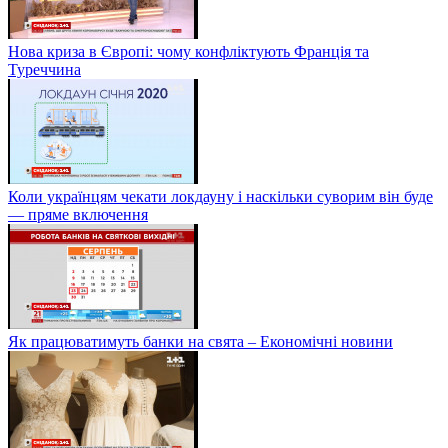
Нова криза в Європі: чому конфліктують Франція та
Туреччина
Коли українцям чекати локдауну і наскільки суворим він буде
— пряме включення
Як працюватимуть банки на свята – Економічні новини