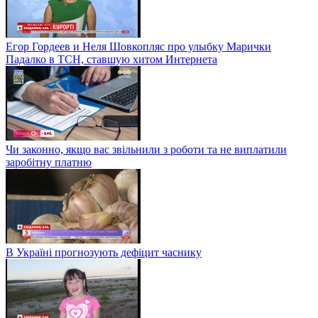
Егор Гордеев и Неля Шовкопляс про улыбку Марички
Падалко в ТСН, ставшую хитом Интернета
Чи законно, якщо вас звільнили з роботи та не виплатили
заробітну платню
В Україні прогнозують дефіцит часнику