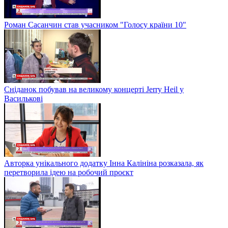
Роман Сасанчин став учасником "Голосу країни 10"
Сніданок побував на великому концерті Jerry Heil у
Василькові
Авторка унікального додатку Інна Калініна розказала, як
перетворила ідею на робочий проєкт