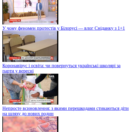
У чому феномен протестів у Білорусі — влог Сніданку з 1+1
Коронавірус і освіта: чи повернуться українські школярі за
парти у вересні
Непросте всиновлення: з якими перешкодами стикаються діти
на шляху до нових родин