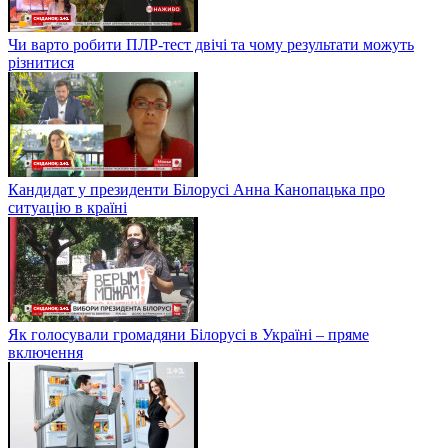
Чи варто робити ПЛР-тест двічі та чому результати можуть
різнитися
Кандидат у президенти Білорусі Анна Канопацька про
ситуацію в країні
Як голосували громадяни Білорусі в Україні – пряме
включення