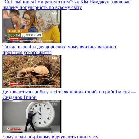
"Світ змінився і ми разом з ним": як Кім Намджун завоював
шалену популярність по всьому світу
Тиждень освіти для дорослих: чому вчитися важливо
протягом усього життя
Де ховаються гриби у лісі та як швидко знайти грибні місця —
Сніданок.Гриби
Чому люди по-різному відчувають плин часу