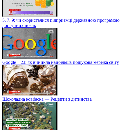
5, 7, 9: чи скористалися підприємці державною програмою
доступних позик
Google – 23: як виникла найбільша пошукова мережа світу
Шоколадна ковбаска — Рецепти з дитинства