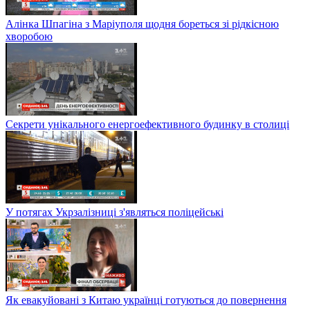
Алінка Шпагіна з Маріуполя щодня бореться зі рідкісною
хворобою
Секрети унікального енергоефективного будинку в столиці
У потягах Укрзалізниці з'являться поліцейські
Як евакуйовані з Китаю українці готуються до повернення