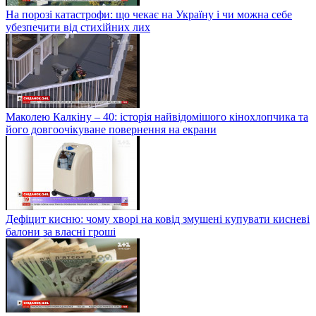
На порозі катастрофи: що чекає на Україну і чи можна себе
убезпечити від стихійних лих
Маколею Калкіну – 40: історія найвідомішого кінохлопчика та
його довгоочікуване повернення на екрани
Дефіцит кисню: чому хворі на ковід змушені купувати кисневі
балони за власні гроші