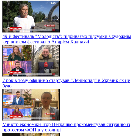
49-й фестиваль "Молодість": підбиваємо підсумки з художнім
керівником фестивалю Андрієм Халпахчі
7 років тому офіційно стартував "Ленінопад" в Україні: як це
було
Міністр економіки Ігор Петрашко прокоментував ситуацію із
протестом ФОПів у столиці