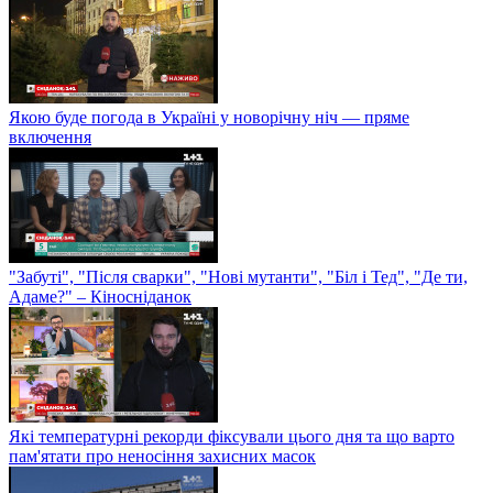
Якою буде погода в Україні у новорічну ніч — пряме
включення
"Забуті", "Після сварки", "Нові мутанти", "Біл і Тед", "Де ти,
Адаме?" – Кіносніданок
Які температурні рекорди фіксували цього дня та що варто
пам'ятати про неносіння захисних масок