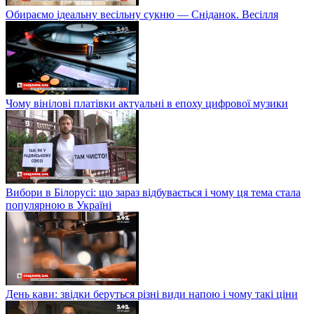
Обираємо ідеальну весільну сукню — Сніданок. Весілля
Чому вінілові платівки актуальні в епоху цифрової музики
Вибори в Білорусі: що зараз відбувається і чому ця тема стала
популярною в Україні
День кави: звідки беруться різні види напою і чому такі ціни