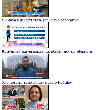
Як мама в декреті стала успішною блогеркою
Комунальники чи шахраї: як вберегтися від аферистів
Хто потрапить до складу нового Кабміну