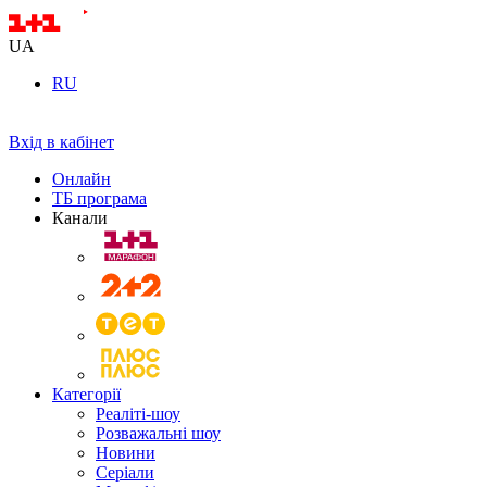
UA
RU
Вхід в кабінет
Онлайн
ТБ програма
Канали
Категорії
Реаліті-шоу
Розважальні шоу
Новини
Серіали