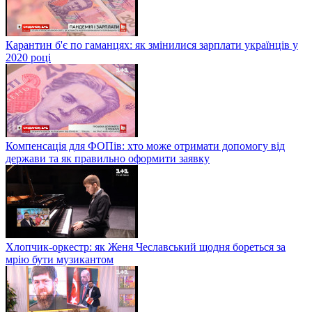
Карантин б'є по гаманцях: як змінилися зарплати українців у
2020 році
Компенсація для ФОПів: хто може отримати допомогу від
держави та як правильно оформити заявку
Хлопчик-оркестр: як Женя Чеславський щодня бореться за
мрію бути музикантом