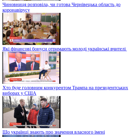
Чиновниця розповіла, чи готова Чернівецька область до
коронавірусу
Які фінансові бонуси отримають молоді українські вчителі
Хто буде головним конкурентом Трампа на президентських
виборах у США
Що українці знають про значення власного імені