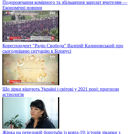
Подорожчання комірного та збільшення зарплат вчителям —
Економічні новини
Кореспондент "Радіо Свобода" Валерій Калиновський про
сьогоднішню ситуацію в Білорусі
Що зірки віщують Україні і світові у 2021 році: прогнози
астрологів
Жінка на передовій боротьби із ковід-19: історія лікарки з