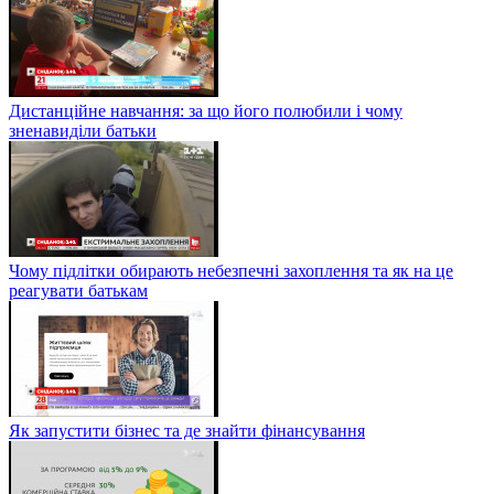
Дистанційне навчання: за що його полюбили і чому
зненавиділи батьки
Чому підлітки обирають небезпечні захоплення та як на це
реагувати батькам
Як запустити бізнес та де знайти фінансування