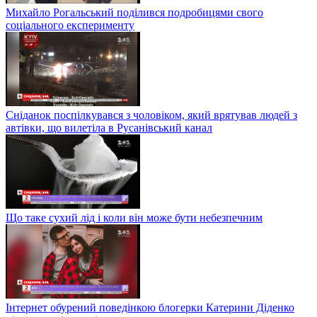
Михайло Рогальський поділився подробицями свого
соціального експерименту
Сніданок поспілкувався з чоловіком, який врятував людей з
автівки, що вилетіла в Русанівський канал
Що таке сухий лід і коли він може бути небезпечним
Інтернет обурений поведінкою блогерки Катерини Діденко