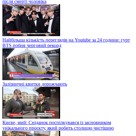
після смерті чоловіка
Найбільша кількість переглядів на Youtube за 24 години: гурт
BTS побив черговий рекорд
Залізничні квитки дорожчають
Києве, мий: Сніданок поспілкувався із засновником
унікального проєкту, який робить столицю чистішою