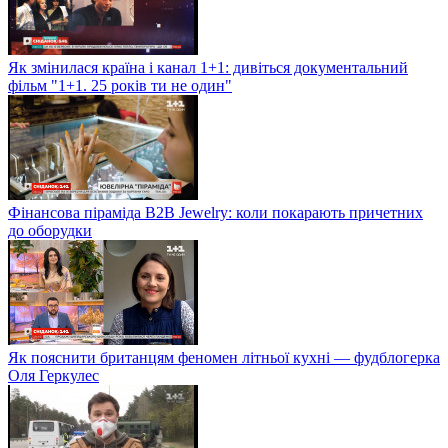
Як змінилася країна і канал 1+1: дивіться документальний
фільм "1+1. 25 років ти не один"
Фінансова піраміда B2B Jewelry: коли покарають причетних
до оборудки
Як пояснити британцям феномен літньої кухні — фудблогерка
Оля Геркулес