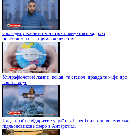
Сьогодні у Кабінеті міністрів плануються кадрові
перестановки — пряме включення
Ультрафіолетові лампи, кокаїн та етанол: правда та міфи про
коронавірус
Надзвичайне відкриття: українські вчені виявили велетенське
підльодовикове озеро в Антарктиді