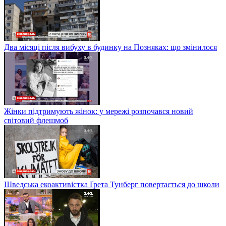
Два місяці після вибуху в будинку на Позняках: що змінилося
Жінки підтримують жінок: у мережі розпочався новий
світовий флешмоб
Шведська екоактивістка Ґрета Тунберг повертається до школи