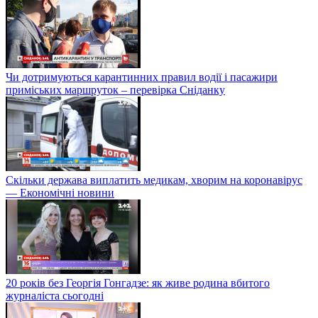
Чи дотримуються карантинних правил водії і пасажири
приміських маршруток – перевірка Сніданку
Скільки держава виплатить медикам, хворим на коронавірус
— Економічні новини
20 років без Георгія Гонгадзе: як живе родина вбитого
журналіста сьогодні