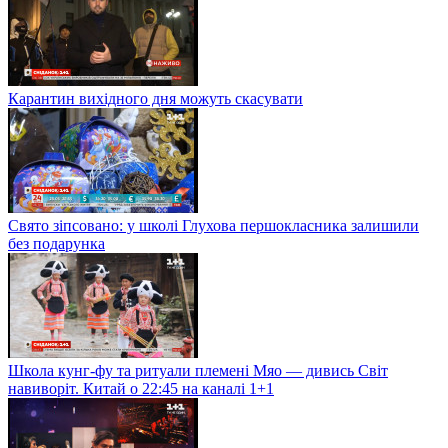
Карантин вихідного дня можуть скасувати
Свято зіпсовано: у школі Глухова першокласника залишили
без подарунка
Школа кунг-фу та ритуали племені Мяо — дивись Світ
навиворіт. Китай о 22:45 на каналі 1+1