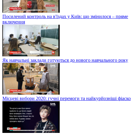
Посилений контроль на в'їздах у Київ: що змінилося – пряме
включення
Як навчальні заклади готуються до нового навчального року
Місцеві вибори 2020: гучні перемоги та найкурйозніші фіаско