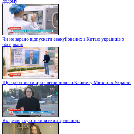
додому
Чи не зарано відпускати евакуйованих з Китаю українців з
обсервації
Що треба знати про членів нового Кабінету Міністрів України
Як дезінфікують київський транспорт