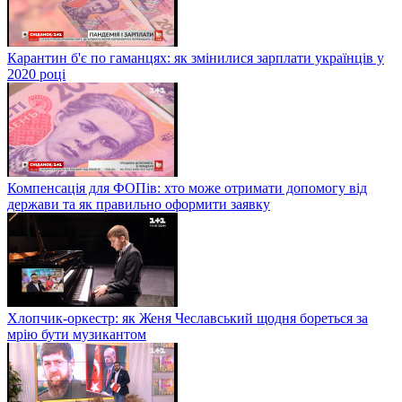
Карантин б'є по гаманцях: як змінилися зарплати українців у
2020 році
Компенсація для ФОПів: хто може отримати допомогу від
держави та як правильно оформити заявку
Хлопчик-оркестр: як Женя Чеславський щодня бореться за
мрію бути музикантом