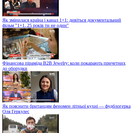
Як змінилася країна і канал 1+1: дивіться документальний
фільм "1+1. 25 років ти не один"
Фінансова піраміда B2B Jewelry: коли покарають причетних
до оборудки
Як пояснити британцям феномен літньої кухні — фудблогерка
Оля Геркулес