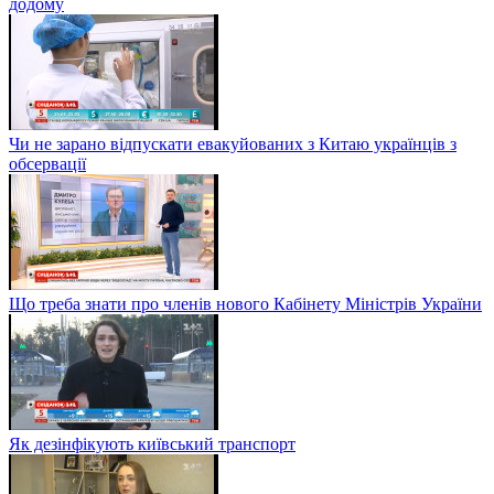
додому
Чи не зарано відпускати евакуйованих з Китаю українців з
обсервації
Що треба знати про членів нового Кабінету Міністрів України
Як дезінфікують київський транспорт