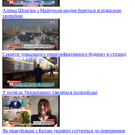
Алінка Шпагіна з Маріуполя щодня бореться зі рідкісною
хворобою
Секрети унікального енергоефективного будинку в столиці
У потягах Укрзалізниці з'являться поліцейські
Як евакуйовані з Китаю українці готуються до повернення