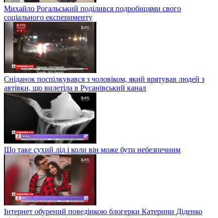
Михайло Рогальський поділився подробицями свого
соціального експерименту
Сніданок поспілкувався з чоловіком, який врятував людей з
автівки, що вилетіла в Русанівський канал
Що таке сухий лід і коли він може бути небезпечним
Інтернет обурений поведінкою блогерки Катерини Діденко