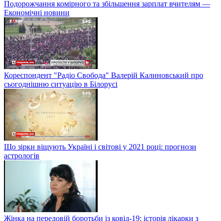
Подорожчання комірного та збільшення зарплат вчителям —
Економічні новини
Кореспондент "Радіо Свобода" Валерій Калиновський про
сьогоднішню ситуацію в Білорусі
Що зірки віщують Україні і світові у 2021 році: прогнози
астрологів
Жінка на передовій боротьби із ковід-19: історія лікарки з