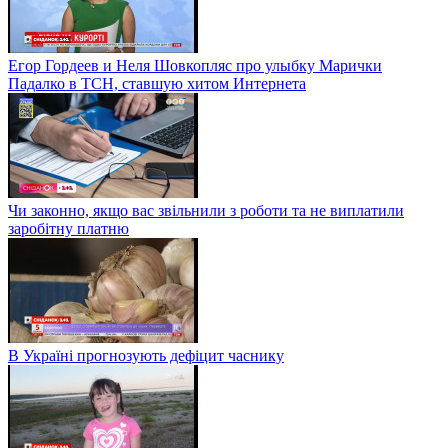
Егор Гордеев и Неля Шовкопляс про улыбку Марички
Падалко в ТСН, ставшую хитом Интернета
Чи законно, якщо вас звільнили з роботи та не виплатили
заробітну платню
В Україні прогнозують дефіцит часнику