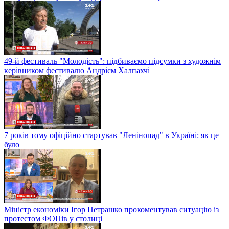
49-й фестиваль "Молодість": підбиваємо підсумки з художнім
керівником фестивалю Андрієм Халпахчі
7 років тому офіційно стартував "Ленінопад" в Україні: як це
було
Міністр економіки Ігор Петрашко прокоментував ситуацію із
протестом ФОПів у столиці