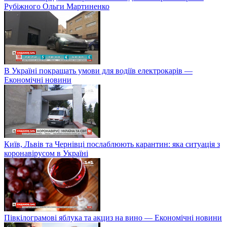
Рубіжного Ольги Мартиненко
В Україні покращать умови для водіїв електрокарів —
Економічні новини
Київ, Львів та Чернівці послаблюють карантин: яка ситуація з
коронавірусом в Україні
Півкілограмові яблука та акциз на вино — Економічні новини