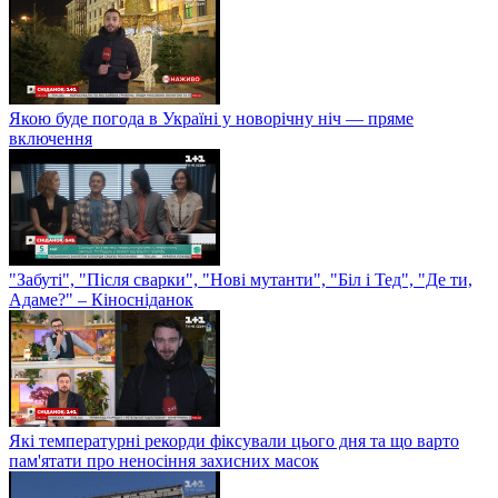
Якою буде погода в Україні у новорічну ніч — пряме
включення
"Забуті", "Після сварки", "Нові мутанти", "Біл і Тед", "Де ти,
Адаме?" – Кіносніданок
Які температурні рекорди фіксували цього дня та що варто
пам'ятати про неносіння захисних масок