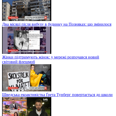
Два місяці після вибуху в будинку на Позняках: що змінилося
Жінки підтримують жінок: у мережі розпочався новий
світовий флешмоб
Шведська екоактивістка Ґрета Тунберг повертається до школи