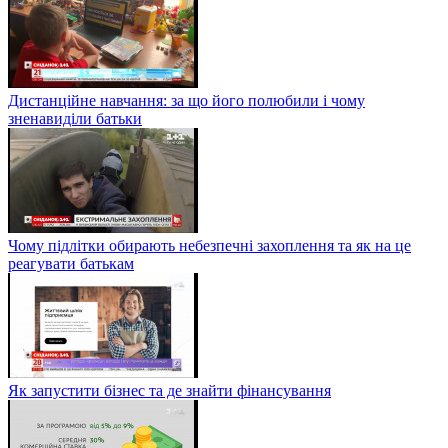
Дистанційне навчання: за що його полюбили і чому
зненавиділи батьки
Чому підлітки обирають небезпечні захоплення та як на це
реагувати батькам
Як запустити бізнес та де знайти фінансування