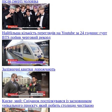
після смерті чоловіка
Найбільша кількість переглядів на Youtube за 24 години: гурт
BTS побив черговий рекорд
Залізничні квитки дорожчають
Києве, мий: Сніданок поспілкувався із засновником
унікального проєкту, який робить столицю чистішою