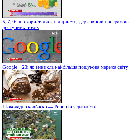
5, 7, 9: чи скористалися підприємці державною програмою
доступних позик
Google – 23: як виникла найбільша пошукова мережа світу
Шоколадна ковбаска — Рецепти з дитинства