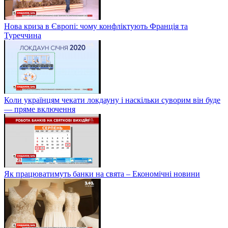
Нова криза в Європі: чому конфліктують Франція та
Туреччина
Коли українцям чекати локдауну і наскільки суворим він буде
— пряме включення
Як працюватимуть банки на свята – Економічні новини