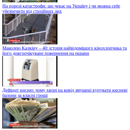
На порозі катастрофи: що чекає на Україну і чи можна себе
убезпечити від стихійних лих
Маколею Калкіну – 40: історія найвідомішого кінохлопчика та
його довгоочікуване повернення на екрани
Дефіцит кисню: чому хворі на ковід змушені купувати кисневі
балони за власні гроші