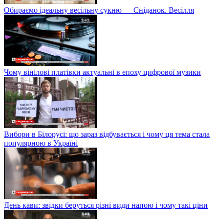
Обираємо ідеальну весільну сукню — Сніданок. Весілля
Чому вінілові платівки актуальні в епоху цифрової музики
Вибори в Білорусі: що зараз відбувається і чому ця тема стала
популярною в Україні
День кави: звідки беруться різні види напою і чому такі ціни