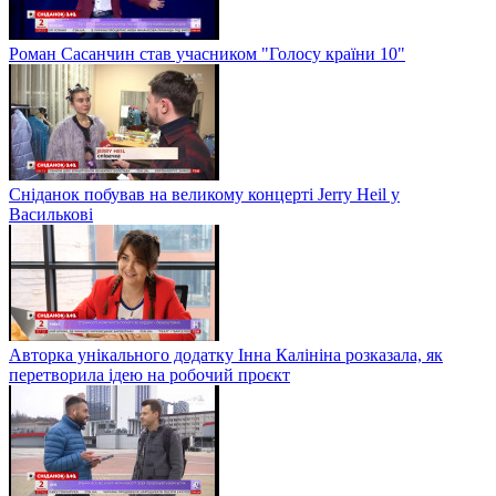
Роман Сасанчин став учасником "Голосу країни 10"
Сніданок побував на великому концерті Jerry Heil у
Василькові
Авторка унікального додатку Інна Калініна розказала, як
перетворила ідею на робочий проєкт