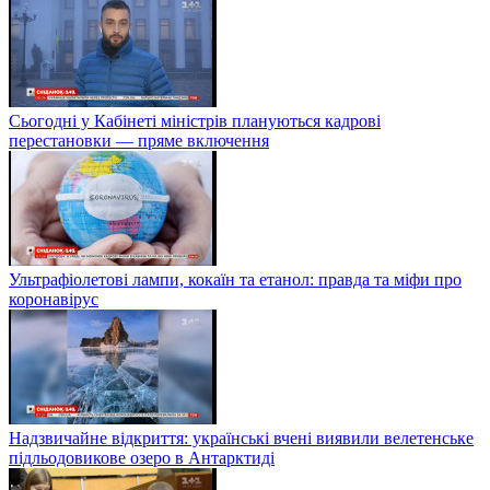
Сьогодні у Кабінеті міністрів плануються кадрові
перестановки — пряме включення
Ультрафіолетові лампи, кокаїн та етанол: правда та міфи про
коронавірус
Надзвичайне відкриття: українські вчені виявили велетенське
підльодовикове озеро в Антарктиді