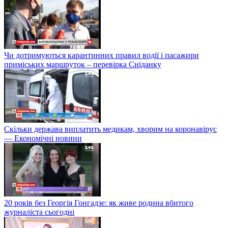
Чи дотримуються карантинних правил водії і пасажири
приміських маршруток – перевірка Сніданку
Скільки держава виплатить медикам, хворим на коронавірус
— Економічні новини
20 років без Георгія Гонгадзе: як живе родина вбитого
журналіста сьогодні