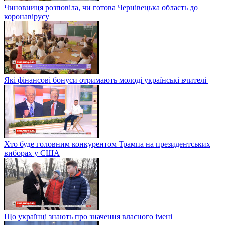
Чиновниця розповіла, чи готова Чернівецька область до
коронавірусу
Які фінансові бонуси отримають молоді українські вчителі
Хто буде головним конкурентом Трампа на президентських
виборах у США
Що українці знають про значення власного імені