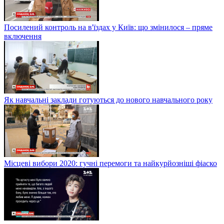
Посилений контроль на в'їздах у Київ: що змінилося – пряме
включення
Як навчальні заклади готуються до нового навчального року
Місцеві вибори 2020: гучні перемоги та найкурйозніші фіаско