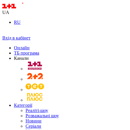
UA
RU
Вхід в кабінет
Онлайн
ТБ програма
Канали
Категорії
Реаліті-шоу
Розважальні шоу
Новини
Серіали