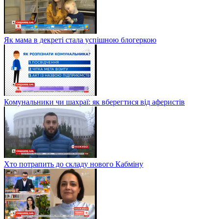
Як мама в декреті стала успішною блогеркою
Комунальники чи шахраї: як вберегтися від аферистів
Хто потрапить до складу нового Кабміну