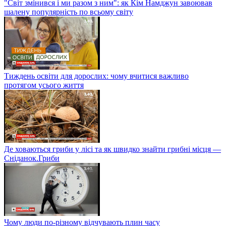
"Світ змінився і ми разом з ним": як Кім Намджун завоював
шалену популярність по всьому світу
Тиждень освіти для дорослих: чому вчитися важливо
протягом усього життя
Де ховаються гриби у лісі та як швидко знайти грибні місця —
Сніданок.Гриби
Чому люди по-різному відчувають плин часу