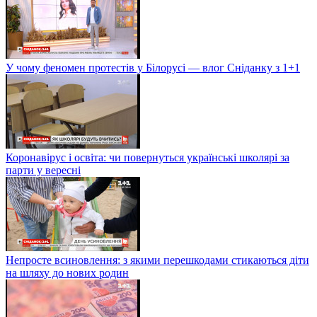
У чому феномен протестів у Білорусі — влог Сніданку з 1+1
Коронавірус і освіта: чи повернуться українські школярі за
парти у вересні
Непросте всиновлення: з якими перешкодами стикаються діти
на шляху до нових родин