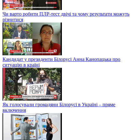
Чи варто робити ПЛР-тест двічі та чому результати можуть
різнитися
Кандидат у президенти Білорусі Анна Канопацька про
ситуацію в країні
Як голосували громадяни Білорусі в Україні – пряме
включення