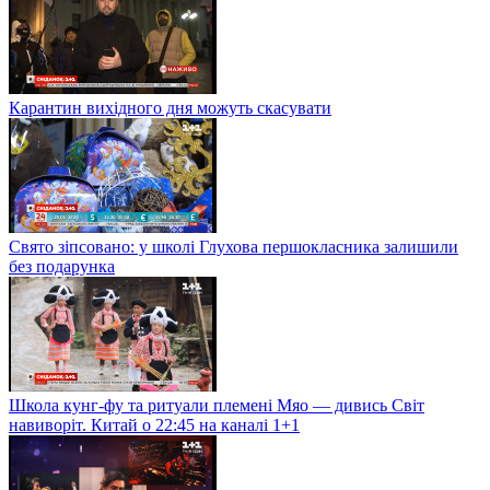
Карантин вихідного дня можуть скасувати
Свято зіпсовано: у школі Глухова першокласника залишили
без подарунка
Школа кунг-фу та ритуали племені Мяо — дивись Світ
навиворіт. Китай о 22:45 на каналі 1+1