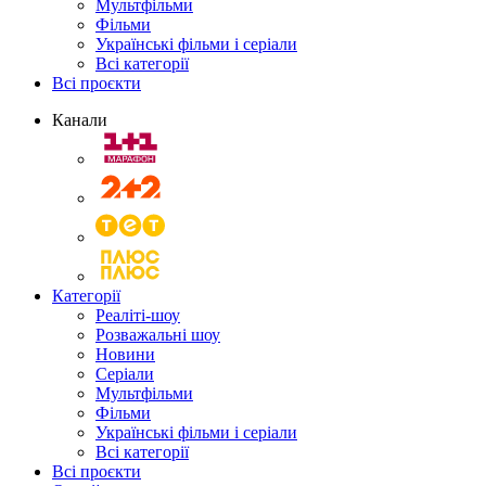
Мультфільми
Фільми
Українські фільми і серіали
Всі категорії
Всі проєкти
Канали
Категорії
Реаліті-шоу
Розважальні шоу
Новини
Серіали
Мультфільми
Фільми
Українські фільми і серіали
Всі категорії
Всі проєкти