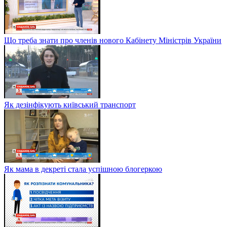
Що треба знати про членів нового Кабінету Міністрів України
Як дезінфікують київський транспорт
Як мама в декреті стала успішною блогеркою