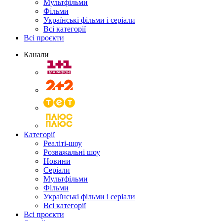
Мультфільми
Фільми
Українські фільми і серіали
Всі категорії
Всі проєкти
Канали
Категорії
Реаліті-шоу
Розважальні шоу
Новини
Серіали
Мультфільми
Фільми
Українські фільми і серіали
Всі категорії
Всі проєкти