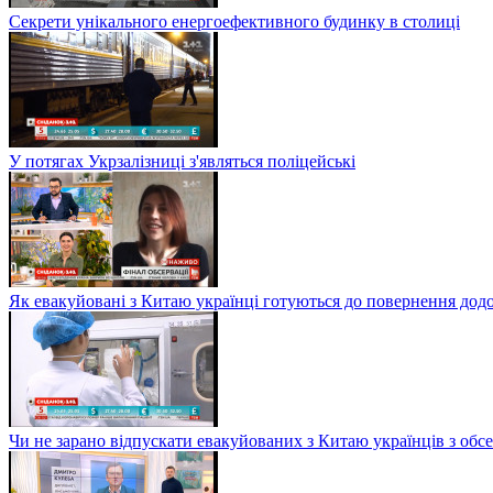
Секрети унікального енергоефективного будинку в столиці
У потягах Укрзалізниці з'являться поліцейські
Як евакуйовані з Китаю українці готуються до повернення дод
Чи не зарано відпускати евакуйованих з Китаю українців з обсе