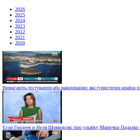
2026
2025
2024
2023
2022
2021
2020
Вимагають тестування або вакцинацію: які туристичні країни 
Егор Гордеев и Неля Шовкопляс про улыбку Марички Падалко