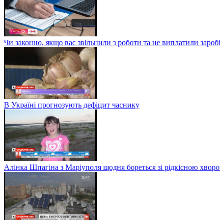
Чи законно, якщо вас звільнили з роботи та не виплатили заро
В Україні прогнозують дефіцит часнику
Алінка Шпагіна з Маріуполя щодня бореться зі рідкісною хвор