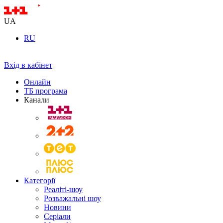
UA
RU
Вхід в кабінет
Онлайн
ТБ програма
Канали
Категорії
Реаліті-шоу
Розважальні шоу
Новини
Серіали