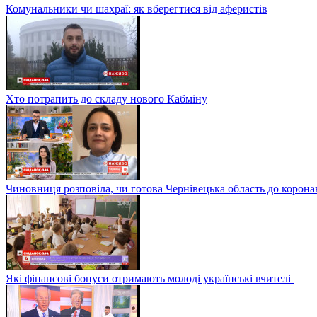
Комунальники чи шахраї: як вберегтися від аферистів
Хто потрапить до складу нового Кабміну
Чиновниця розповіла, чи готова Чернівецька область до корона
Які фінансові бонуси отримають молоді українські вчителі