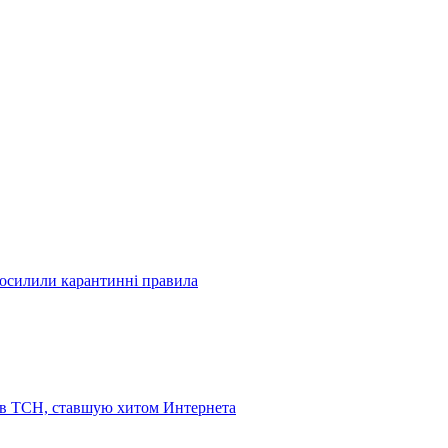
посилили карантинні правила
 в ТСН, ставшую хитом Интернета