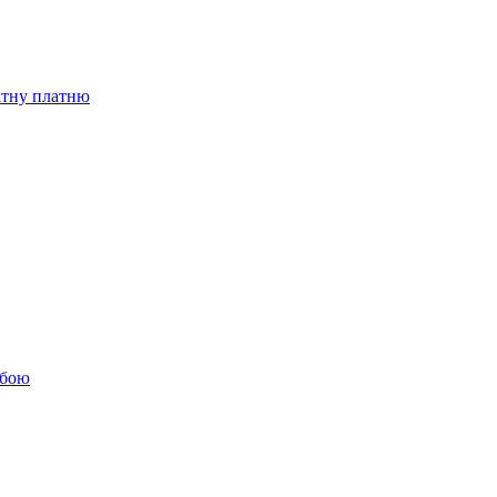
бітну платню
обою