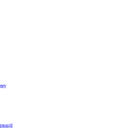
ому
рвації