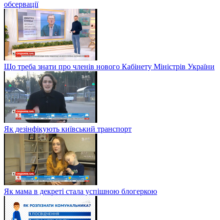
обсервації
Що треба знати про членів нового Кабінету Міністрів України
Як дезінфікують київський транспорт
Як мама в декреті стала успішною блогеркою