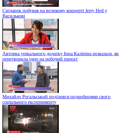
Сніданок побував на великому концерті Jerry Heil у
Василькові
Авторка унікального додатку Інна Калініна розказала, як
перетворила ідею на робочий проєкт
Михайло Рогальський поділився подробицями свого
соціального експерименту