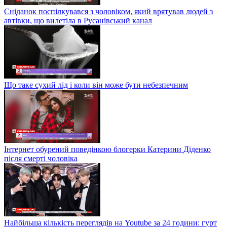
Сніданок поспілкувався з чоловіком, який врятував людей з
автівки, що вилетіла в Русанівський канал
Що таке сухий лід і коли він може бути небезпечним
Інтернет обурений поведінкою блогерки Катерини Діденко
після смерті чоловіка
Найбільша кількість переглядів на Youtube за 24 години: гурт