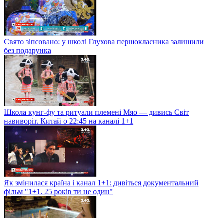
Свято зіпсовано: у школі Глухова першокласника залишили
без подарунка
Школа кунг-фу та ритуали племені Мяо — дивись Світ
навиворіт. Китай о 22:45 на каналі 1+1
Як змінилася країна і канал 1+1: дивіться документальний
фільм "1+1. 25 років ти не один"