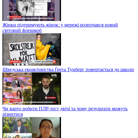
Жінки підтримують жінок: у мережі розпочався новий
світовий флешмоб
Шведська екоактивістка Ґрета Тунберг повертається до школи
Чи варто робити ПЛР-тест двічі та чому результати можуть
різнитися