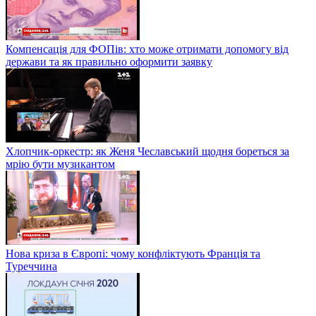
Компенсація для ФОПів: хто може отримати допомогу від
держави та як правильно оформити заявку
Хлопчик-оркестр: як Женя Чеславський щодня бореться за
мрію бути музикантом
Нова криза в Європі: чому конфліктують Франція та
Туреччина