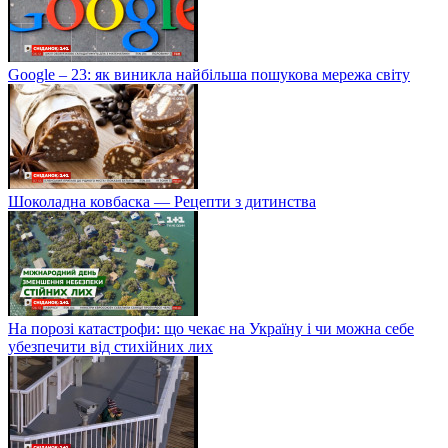
Google – 23: як виникла найбільша пошукова мережа світу
Шоколадна ковбаска — Рецепти з дитинства
На порозі катастрофи: що чекає на Україну і чи можна себе
убезпечити від стихійних лих