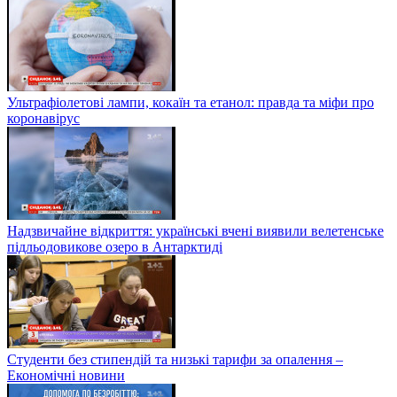
Ультрафіолетові лампи, кокаїн та етанол: правда та міфи про
коронавірус
Надзвичайне відкриття: українські вчені виявили велетенське
підльодовикове озеро в Антарктиді
Студенти без стипендій та низькі тарифи за опалення –
Економічні новини