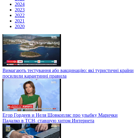
2024
2023
2022
2021
2020
Вимагають тестування або вакцинацію: які туристичні країни
посилили карантинні правила
Егор Гордеев и Неля Шовкопляс про улыбку Марички
Падалко в ТСН, ставшую хитом Интернета