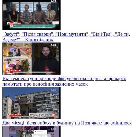
"Забуті", "Після сварки", "Нові мутанти", "Біл і Тед", "Де ти,
Адаме?" – Кіносніданок
Які температурні рекорди фіксували цього дня та що варто
пам'ятати про неносіння захисних масок
Два місяці після вибуху в будинку на Позняках: що змінилося