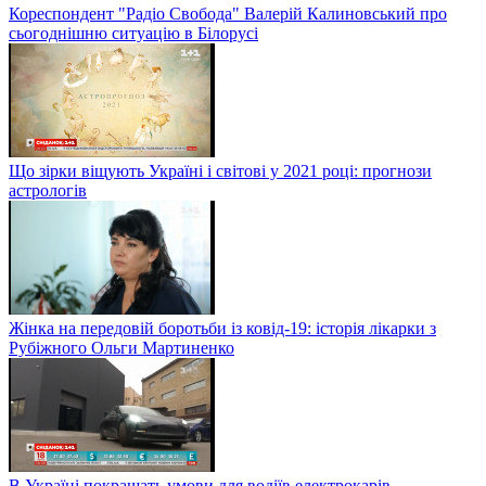
Кореспондент "Радіо Свобода" Валерій Калиновський про
сьогоднішню ситуацію в Білорусі
Що зірки віщують Україні і світові у 2021 році: прогнози
астрологів
Жінка на передовій боротьби із ковід-19: історія лікарки з
Рубіжного Ольги Мартиненко
В Україні покращать умови для водіїв електрокарів —