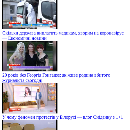
Скільки держава виплатить медикам, хворим на коронавірус
— Економічні новини
20 років без Георгія Гонгадзе: як живе родина вбитого
журналіста сьогодні
У чому феномен протестів у Білорусі — влог Сніданку з 1+1