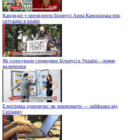
Кандидат у президенти Білорусі Анна Канопацька про
ситуацію в країні
Як голосували громадяни Білорусі в Україні – пряме
включення
Електрика здорожчає: як зекономити — лайфхаки від
Сніданку