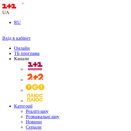
UA
RU
Вхід в кабінет
Онлайн
ТБ програма
Канали
Категорії
Реаліті-шоу
Розважальні шоу
Новини
Серіали