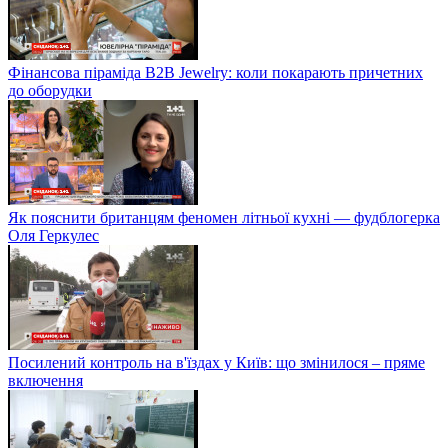
Фінансова піраміда B2B Jewelry: коли покарають причетних
до оборудки
Як пояснити британцям феномен літньої кухні — фудблогерка
Оля Геркулес
Посилений контроль на в'їздах у Київ: що змінилося – пряме
включення