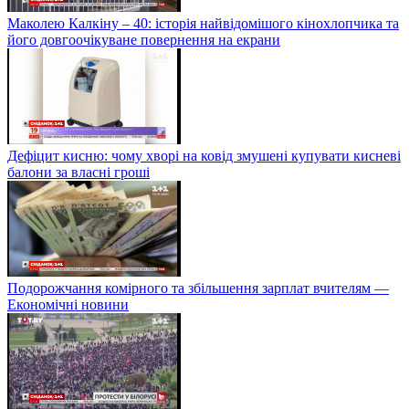
Маколею Калкіну – 40: історія найвідомішого кінохлопчика та
його довгоочікуване повернення на екрани
Дефіцит кисню: чому хворі на ковід змушені купувати кисневі
балони за власні гроші
Подорожчання комірного та збільшення зарплат вчителям —
Економічні новини