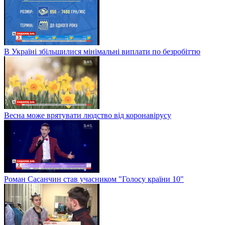
В Україні збільшилися мінімальні виплати по безробіттю
Весна може врятувати людство від коронавірусу
Роман Сасанчин став учасником "Голосу країни 10"