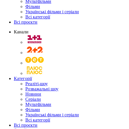
Мультфільми
Фільми
Українські фільми і серіали
Всі категорії
Всі проєкти
Канали
Категорії
Реаліті-шоу
Розважальні шоу
Новини
Серіали
Мультфільми
Фільми
Українські фільми і серіали
Всі категорії
Всі проєкти