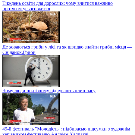
Тиждень освіти для дорослих: чому вчитися важливо
протягом усього життя
Де ховаються гриби у лісі та як швидко знайти грибні місця —
Сніданок.Гриби
Чому люди по-різному відчувають плин часу
49-й фестиваль "Молодість": підбиваємо підсумки з художнім
керівником фестивалю Андрієм Халпахчі