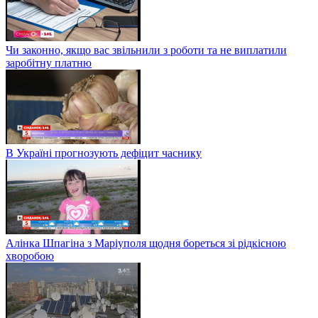
Чи законно, якщо вас звільнили з роботи та не виплатили
заробітну платню
В Україні прогнозують дефіцит часнику
Алінка Шпагіна з Маріуполя щодня бореться зі рідкісною
хворобою