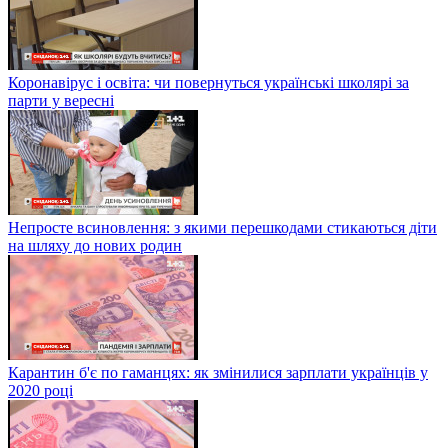
Коронавірус і освіта: чи повернуться українські школярі за
парти у вересні
Непросте всиновлення: з якими перешкодами стикаються діти
на шляху до нових родин
Карантин б'є по гаманцях: як змінилися зарплати українців у
2020 році