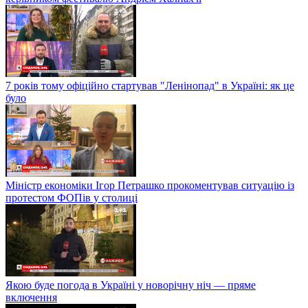
7 років тому офіційно стартував "Ленінопад" в Україні: як це
було
Міністр економіки Ігор Петрашко прокоментував ситуацію із
протестом ФОПів у столиці
Якою буде погода в Україні у новорічну ніч — пряме
включення