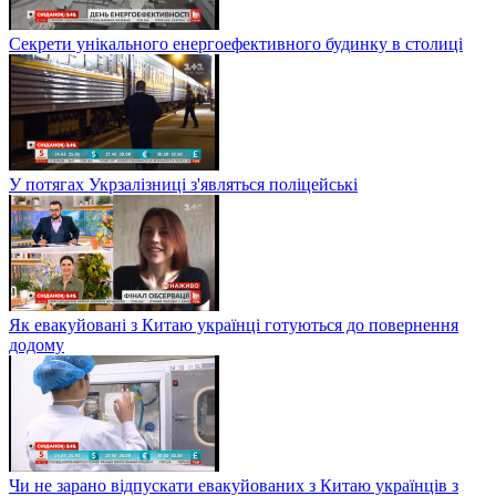
Секрети унікального енергоефективного будинку в столиці
У потягах Укрзалізниці з'являться поліцейські
Як евакуйовані з Китаю українці готуються до повернення
додому
Чи не зарано відпускати евакуйованих з Китаю українців з