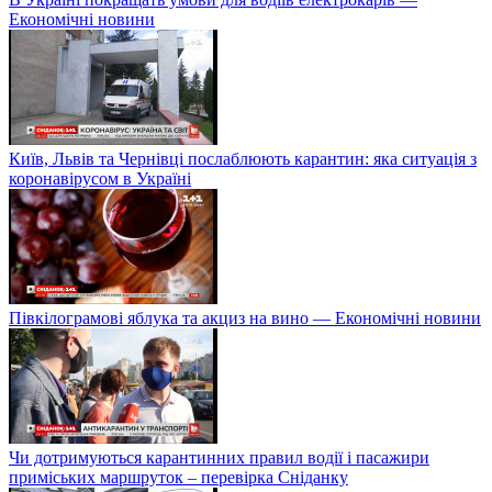
Економічні новини
Київ, Львів та Чернівці послаблюють карантин: яка ситуація з
коронавірусом в Україні
Півкілограмові яблука та акциз на вино — Економічні новини
Чи дотримуються карантинних правил водії і пасажири
приміських маршруток – перевірка Сніданку