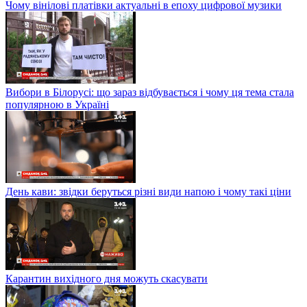
Чому вінілові платівки актуальні в епоху цифрової музики
Вибори в Білорусі: що зараз відбувається і чому ця тема стала
популярною в Україні
День кави: звідки беруться різні види напою і чому такі ціни
Карантин вихідного дня можуть скасувати