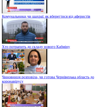
Комунальники чи шахраї: як вберегтися від аферистів
Хто потрапить до складу нового Кабміну
Чиновниця розповіла, чи готова Чернівецька область до
коронавірусу