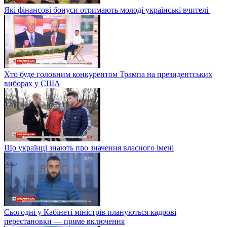
Які фінансові бонуси отримають молоді українські вчителі
Хто буде головним конкурентом Трампа на президентських
виборах у США
Що українці знають про значення власного імені
Сьогодні у Кабінеті міністрів плануються кадрові
перестановки — пряме включення