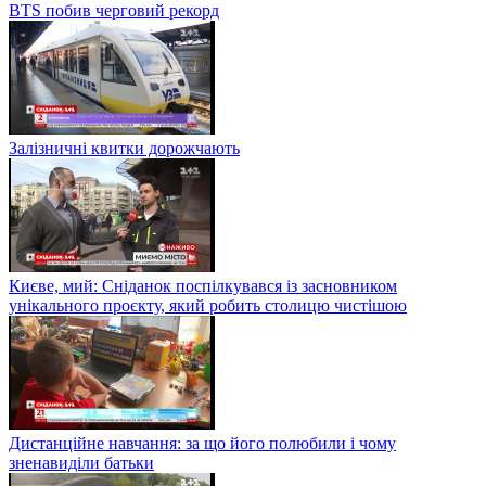
BTS побив черговий рекорд
Залізничні квитки дорожчають
Києве, мий: Сніданок поспілкувався із засновником
унікального проєкту, який робить столицю чистішою
Дистанційне навчання: за що його полюбили і чому
зненавиділи батьки