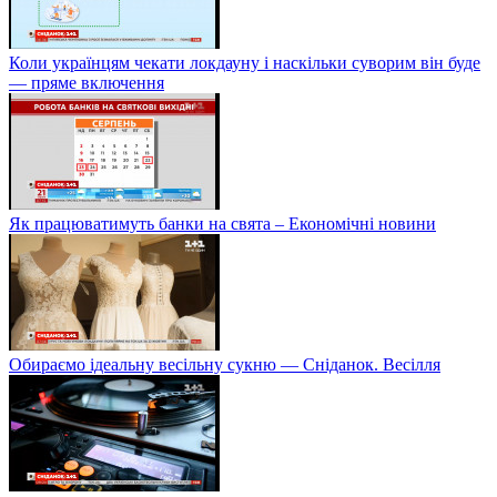
Коли українцям чекати локдауну і наскільки суворим він буде
— пряме включення
Як працюватимуть банки на свята – Економічні новини
Обираємо ідеальну весільну сукню — Сніданок. Весілля