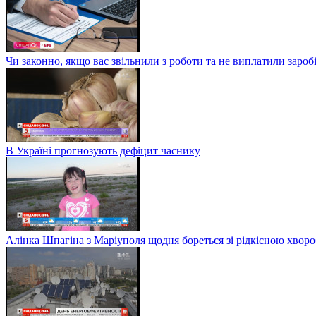
Чи законно, якщо вас звільнили з роботи та не виплатили заро
В Україні прогнозують дефіцит часнику
Алінка Шпагіна з Маріуполя щодня бореться зі рідкісною хвор