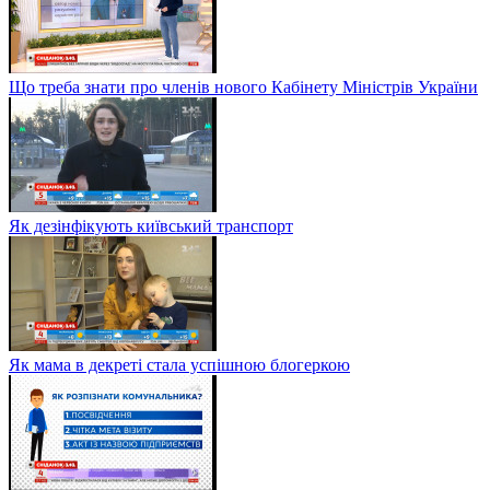
Що треба знати про членів нового Кабінету Міністрів України
Як дезінфікують київський транспорт
Як мама в декреті стала успішною блогеркою