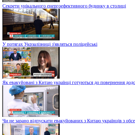
Секрети унікального енергоефективного будинку в столиці
У потягах Укрзалізниці з'являться поліцейські
Як евакуйовані з Китаю українці готуються до повернення дод
Чи не зарано відпускати евакуйованих з Китаю українців з обсе