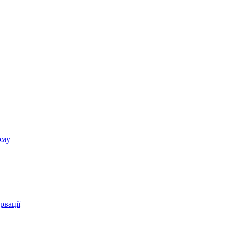
ому
рвації