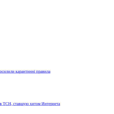
посилили карантинні правила
 в ТСН, ставшую хитом Интернета