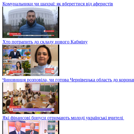
Комунальники чи шахраї: як вберегтися від аферистів
Хто потрапить до складу нового Кабміну
Чиновниця розповіла, чи готова Чернівецька область до корона
Які фінансові бонуси отримають молоді українські вчителі