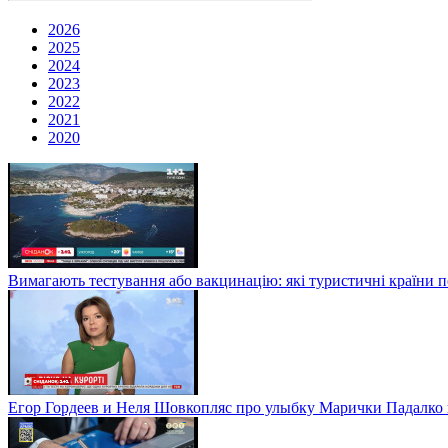
2026
2025
2024
2023
2022
2021
2020
Вимагають тестування або вакцинацію: які туристичні країни 
Егор Гордеев и Неля Шовкопляс про улыбку Марички Падалко