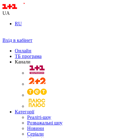
UA
RU
Вхід в кабінет
Онлайн
ТБ програма
Канали
Категорії
Реаліті-шоу
Розважальні шоу
Новини
Серіали