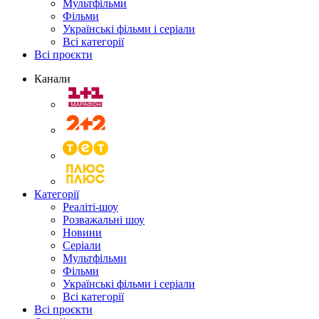
Мультфільми
Фільми
Українські фільми і серіали
Всі категорії
Всі проєкти
Канали
Категорії
Реаліті-шоу
Розважальні шоу
Новини
Серіали
Мультфільми
Фільми
Українські фільми і серіали
Всі категорії
Всі проєкти