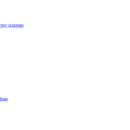
бітну платню
обою