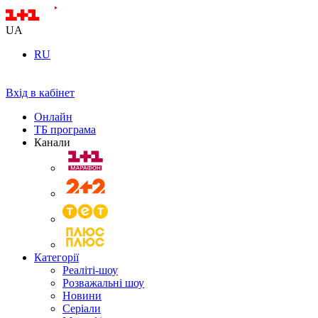
UA
RU
Вхід в кабінет
Онлайн
ТБ програма
Канали
Категорії
Реаліті-шоу
Розважальні шоу
Новини
Серіали