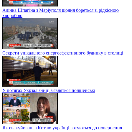
Алінка Шпагіна з Маріуполя щодня бореться зі рідкісною
хворобою
Секрети унікального енергоефективного будинку в столиці
У потягах Укрзалізниці з'являться поліцейські
Як евакуйовані з Китаю українці готуються до повернення