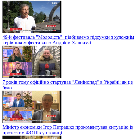
49-й фестиваль "Молодість": підбиваємо підсумки з художнім
керівником фестивалю Андрієм Халпахчі
7 років тому офіційно стартував "Ленінопад" в Україні: як це
було
Міністр економіки Ігор Петрашко прокоментував ситуацію із
протестом ФОПів у столиці