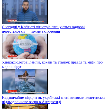
Сьогодні у Кабінеті міністрів плануються кадрові
перестановки — пряме включення
Ультрафіолетові лампи, кокаїн та етанол: правда та міфи про
коронавірус
Надзвичайне відкриття: українські вчені виявили велетенське
підльодовикове озеро в Антарктиді