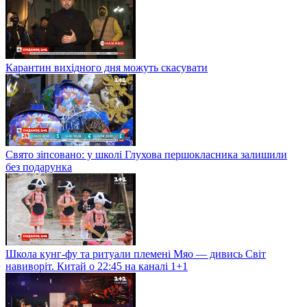
Карантин вихідного дня можуть скасувати
Свято зіпсовано: у школі Глухова першокласника залишили
без подарунка
Школа кунг-фу та ритуали племені Мяо — дивись Світ
навиворіт. Китай о 22:45 на каналі 1+1