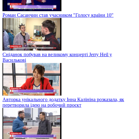
Роман Сасанчин став учасником "Голосу країни 10"
Сніданок побував на великому концерті Jerry Heil у
Василькові
Авторка унікального додатку Інна Калініна розказала, як
перетворила ідею на робочий проєкт