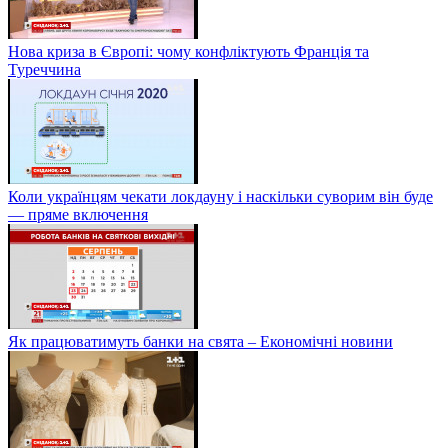
Нова криза в Європі: чому конфліктують Франція та
Туреччина
Коли українцям чекати локдауну і наскільки суворим він буде
— пряме включення
Як працюватимуть банки на свята – Економічні новини