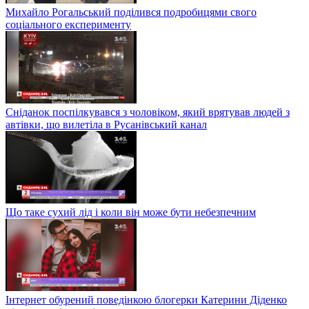
Михайло Рогальський поділився подробицями свого
соціального експерименту
Сніданок поспілкувався з чоловіком, який врятував людей з
автівки, що вилетіла в Русанівський канал
Що таке сухий лід і коли він може бути небезпечним
Інтернет обурений поведінкою блогерки Катерини Діденко