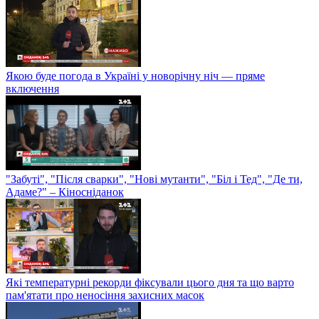
Якою буде погода в Україні у новорічну ніч — пряме
включення
"Забуті", "Після сварки", "Нові мутанти", "Біл і Тед", "Де ти,
Адаме?" – Кіносніданок
Які температурні рекорди фіксували цього дня та що варто
пам'ятати про неносіння захисних масок