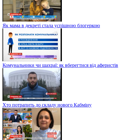
Як мама в декреті стала успішною блогеркою
Комунальники чи шахраї: як вберегтися від аферистів
Хто потрапить до складу нового Кабміну