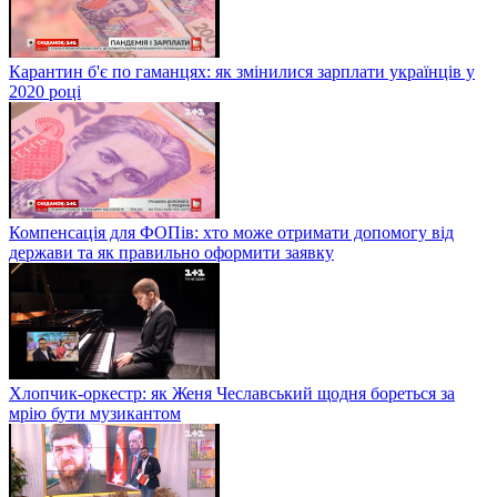
Карантин б'є по гаманцях: як змінилися зарплати українців у
2020 році
Компенсація для ФОПів: хто може отримати допомогу від
держави та як правильно оформити заявку
Хлопчик-оркестр: як Женя Чеславський щодня бореться за
мрію бути музикантом