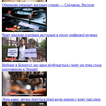
Обираємо ідеальну весільну сукню — Сніданок. Весілля
Чому вінілові платівки актуальні в епоху цифрової музики
Вибори в Білорусі: що зараз відбувається і чому ця тема стала
популярною в Україні
День кави: звідки беруться різні види напою і чому такі ціни