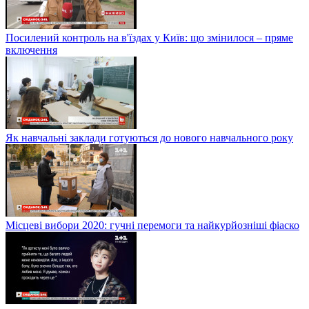
Посилений контроль на в'їздах у Київ: що змінилося – пряме
включення
Як навчальні заклади готуються до нового навчального року
Місцеві вибори 2020: гучні перемоги та найкурйозніші фіаско