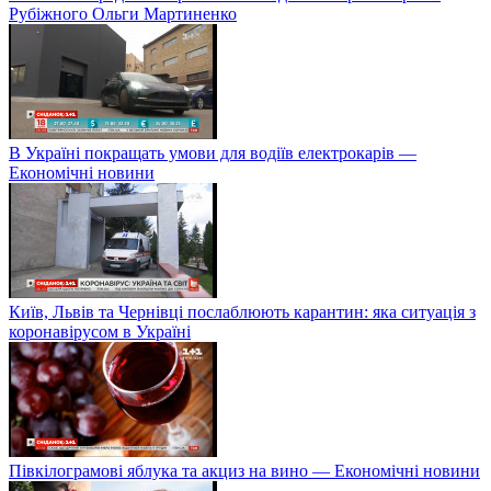
Рубіжного Ольги Мартиненко
В Україні покращать умови для водіїв електрокарів —
Економічні новини
Київ, Львів та Чернівці послаблюють карантин: яка ситуація з
коронавірусом в Україні
Півкілограмові яблука та акциз на вино — Економічні новини