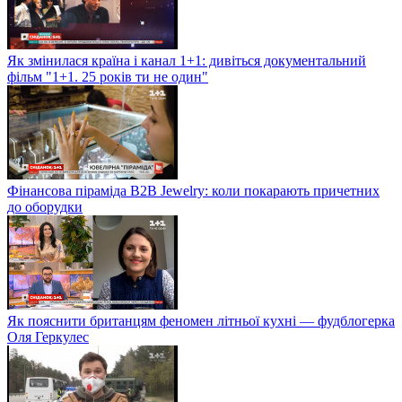
Як змінилася країна і канал 1+1: дивіться документальний
фільм "1+1. 25 років ти не один"
Фінансова піраміда B2B Jewelry: коли покарають причетних
до оборудки
Як пояснити британцям феномен літньої кухні — фудблогерка
Оля Геркулес