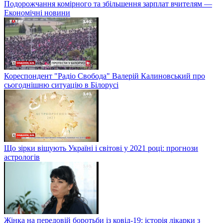
Подорожчання комірного та збільшення зарплат вчителям —
Економічні новини
Кореспондент "Радіо Свобода" Валерій Калиновський про
сьогоднішню ситуацію в Білорусі
Що зірки віщують Україні і світові у 2021 році: прогнози
астрологів
Жінка на передовій боротьби із ковід-19: історія лікарки з