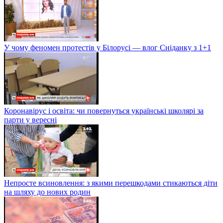
У чому феномен протестів у Білорусі — влог Сніданку з 1+1
Коронавірус і освіта: чи повернуться українські школярі за
парти у вересні
Непросте всиновлення: з якими перешкодами стикаються діти
на шляху до нових родин