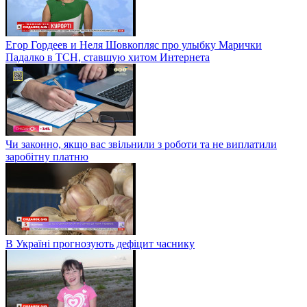
Егор Гордеев и Неля Шовкопляс про улыбку Марички
Падалко в ТСН, ставшую хитом Интернета
Чи законно, якщо вас звільнили з роботи та не виплатили
заробітну платню
В Україні прогнозують дефіцит часнику