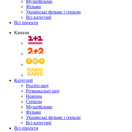
Мультфільми
Фільми
Українські фільми і серіали
Всі категорії
Всі проєкти
Канали
Категорії
Реаліті-шоу
Розважальні шоу
Новини
Серіали
Мультфільми
Фільми
Українські фільми і серіали
Всі категорії
Всі проєкти