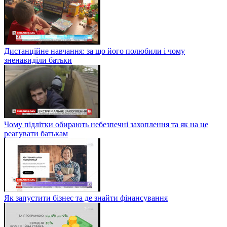
Дистанційне навчання: за що його полюбили і чому
зненавиділи батьки
Чому підлітки обирають небезпечні захоплення та як на це
реагувати батькам
Як запустити бізнес та де знайти фінансування