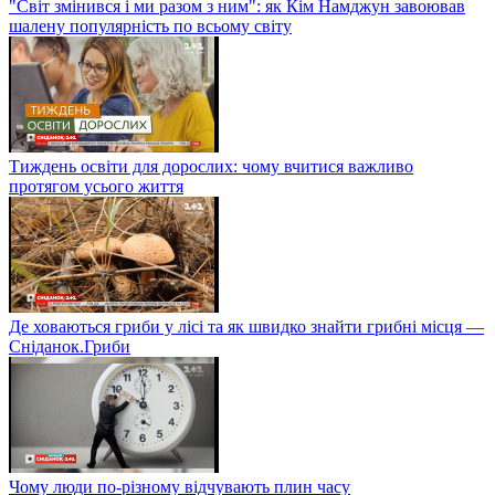
"Світ змінився і ми разом з ним": як Кім Намджун завоював
шалену популярність по всьому світу
Тиждень освіти для дорослих: чому вчитися важливо
протягом усього життя
Де ховаються гриби у лісі та як швидко знайти грибні місця —
Сніданок.Гриби
Чому люди по-різному відчувають плин часу