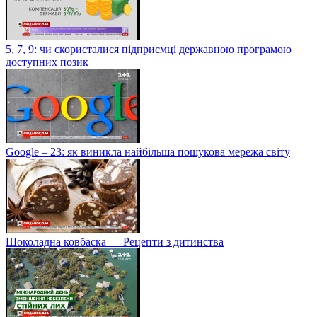
5, 7, 9: чи скористалися підприємці державною програмою
доступних позик
Google – 23: як виникла найбільша пошукова мережа світу
Шоколадна ковбаска — Рецепти з дитинства