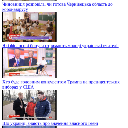
Чиновниця розповіла, чи готова Чернівецька область до
коронавірусу
Які фінансові бонуси отримають молоді українські вчителі
Хто буде головним конкурентом Трампа на президентських
виборах у США
Що українці знають про значення власного імені