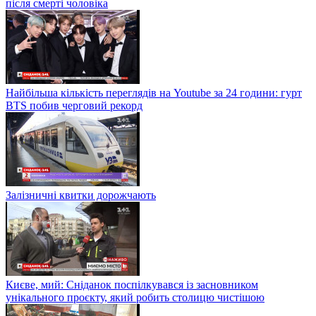
після смерті чоловіка
Найбільша кількість переглядів на Youtube за 24 години: гурт
BTS побив черговий рекорд
Залізничні квитки дорожчають
Києве, мий: Сніданок поспілкувався із засновником
унікального проєкту, який робить столицю чистішою