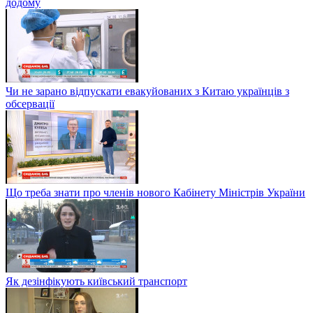
додому
Чи не зарано відпускати евакуйованих з Китаю українців з
обсервації
Що треба знати про членів нового Кабінету Міністрів України
Як дезінфікують київський транспорт