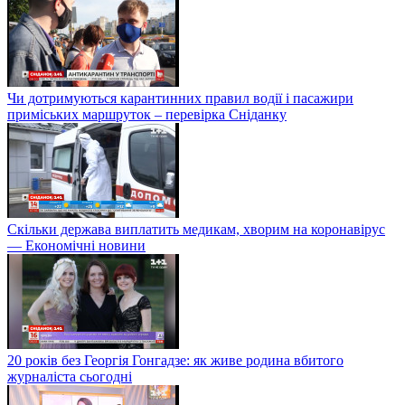
Чи дотримуються карантинних правил водії і пасажири
приміських маршруток – перевірка Сніданку
Скільки держава виплатить медикам, хворим на коронавірус
— Економічні новини
20 років без Георгія Гонгадзе: як живе родина вбитого
журналіста сьогодні