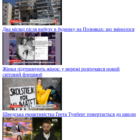
Два місяці після вибуху в будинку на Позняках: що змінилося
Жінки підтримують жінок: у мережі розпочався новий
світовий флешмоб
Шведська екоактивістка Ґрета Тунберг повертається до школи