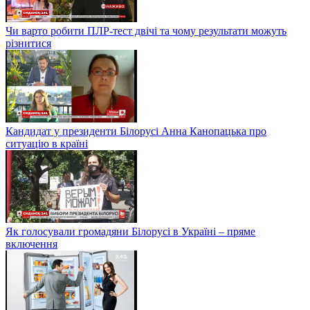
Чи варто робити ПЛР-тест двічі та чому результати можуть
різнитися
Кандидат у президенти Білорусі Анна Канопацька про
ситуацію в країні
Як голосували громадяни Білорусі в Україні – пряме
включення