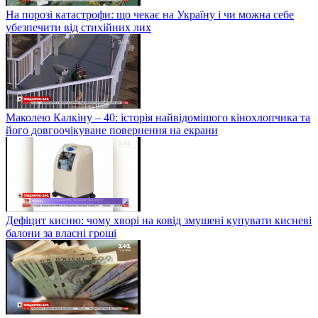
На порозі катастрофи: що чекає на Україну і чи можна себе
убезпечити від стихійних лих
Маколею Калкіну – 40: історія найвідомішого кінохлопчика та
його довгоочікуване повернення на екрани
Дефіцит кисню: чому хворі на ковід змушені купувати кисневі
балони за власні гроші