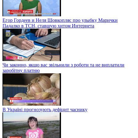
Егор Гордеев и Неля Шовкопляс про улыбку Марички
Падалко в ТСН, ставшую хитом Интернета
Чи законно, якщо вас звільнили з роботи та не виплатили
заробітну платню
В Україні прогнозують дефіцит часнику