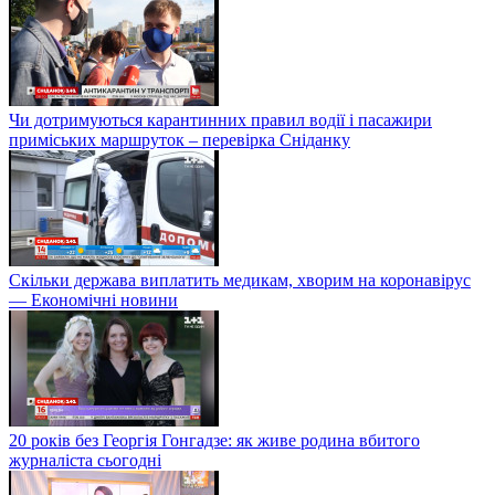
Чи дотримуються карантинних правил водії і пасажири
приміських маршруток – перевірка Сніданку
Скільки держава виплатить медикам, хворим на коронавірус
— Економічні новини
20 років без Георгія Гонгадзе: як живе родина вбитого
журналіста сьогодні