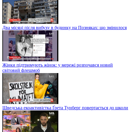
Два місяці після вибуху в будинку на Позняках: що змінилося
Жінки підтримують жінок: у мережі розпочався новий
світовий флешмоб
Шведська екоактивістка Ґрета Тунберг повертається до школи