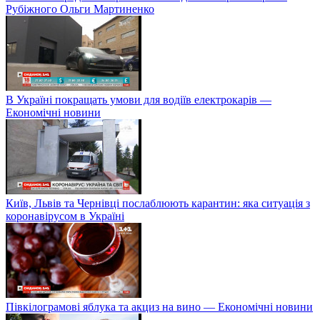
Рубіжного Ольги Мартиненко
В Україні покращать умови для водіїв електрокарів —
Економічні новини
Київ, Львів та Чернівці послаблюють карантин: яка ситуація з
коронавірусом в Україні
Півкілограмові яблука та акциз на вино — Економічні новини