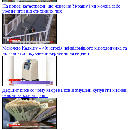
На порозі катастрофи: що чекає на Україну і чи можна себе
убезпечити від стихійних лих
Маколею Калкіну – 40: історія найвідомішого кінохлопчика та
його довгоочікуване повернення на екрани
Дефіцит кисню: чому хворі на ковід змушені купувати кисневі
балони за власні гроші