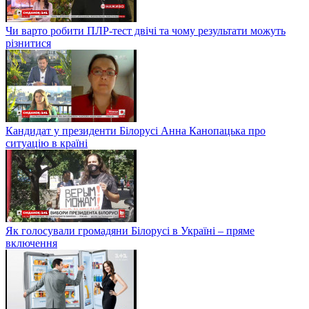
Чи варто робити ПЛР-тест двічі та чому результати можуть
різнитися
Кандидат у президенти Білорусі Анна Канопацька про
ситуацію в країні
Як голосували громадяни Білорусі в Україні – пряме
включення