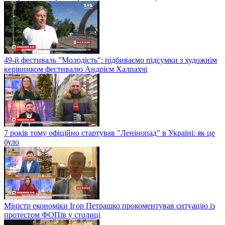
49-й фестиваль "Молодість": підбиваємо підсумки з художнім
керівником фестивалю Андрієм Халпахчі
7 років тому офіційно стартував "Ленінопад" в Україні: як це
було
Міністр економіки Ігор Петрашко прокоментував ситуацію із
протестом ФОПів у столиці