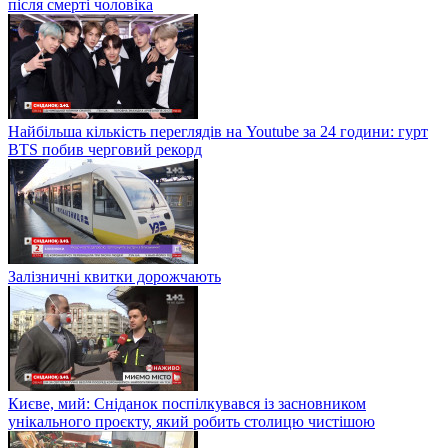
після смерті чоловіка
Найбільша кількість переглядів на Youtube за 24 години: гурт
BTS побив черговий рекорд
Залізничні квитки дорожчають
Києве, мий: Сніданок поспілкувався із засновником
унікального проєкту, який робить столицю чистішою