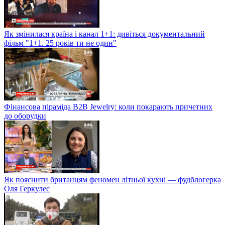
Як змінилася країна і канал 1+1: дивіться документальний
фільм "1+1. 25 років ти не один"
Фінансова піраміда B2B Jewelry: коли покарають причетних
до оборудки
Як пояснити британцям феномен літньої кухні — фудблогерка
Оля Геркулес