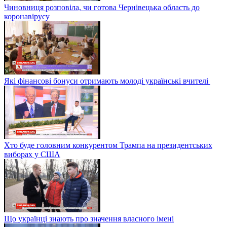
Чиновниця розповіла, чи готова Чернівецька область до
коронавірусу
Які фінансові бонуси отримають молоді українські вчителі
Хто буде головним конкурентом Трампа на президентських
виборах у США
Що українці знають про значення власного імені