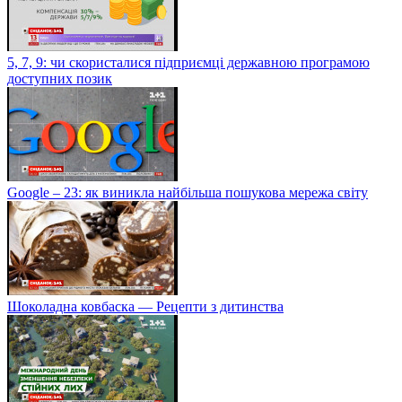
5, 7, 9: чи скористалися підприємці державною програмою
доступних позик
Google – 23: як виникла найбільша пошукова мережа світу
Шоколадна ковбаска — Рецепти з дитинства