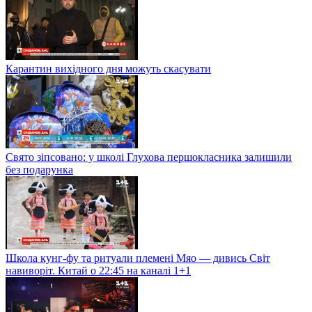
Карантин вихідного дня можуть скасувати
Свято зіпсовано: у школі Глухова першокласника залишили
без подарунка
Школа кунг-фу та ритуали племені Мяо — дивись Світ
навиворіт. Китай о 22:45 на каналі 1+1