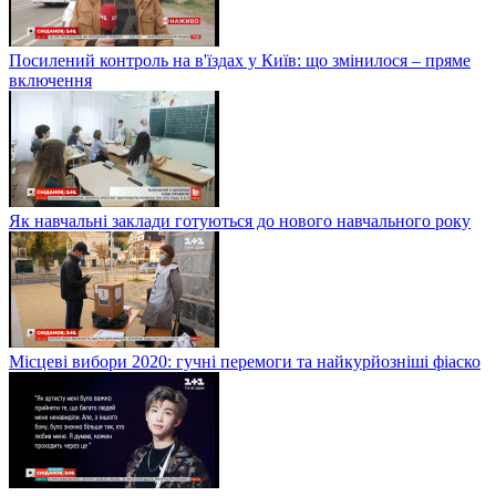
Посилений контроль на в'їздах у Київ: що змінилося – пряме
включення
Як навчальні заклади готуються до нового навчального року
Місцеві вибори 2020: гучні перемоги та найкурйозніші фіаско