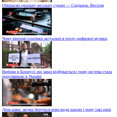
Обираємо ідеальну весільну сукню — Сніданок. Весілля
Чому вінілові платівки актуальні в епоху цифрової музики
Вибори в Білорусі: що зараз відбувається і чому ця тема стала
популярною в Україні
День кави: звідки беруться різні види напою і чому такі ціни