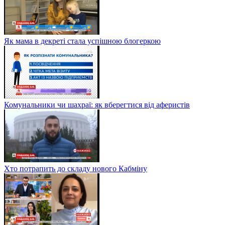
Як мама в декреті стала успішною блогеркою
Комунальники чи шахраї: як вберегтися від аферистів
Хто потрапить до складу нового Кабміну