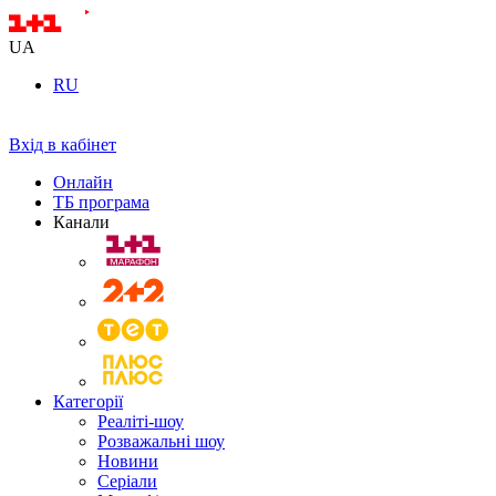
UA
RU
Вхід в кабінет
Онлайн
ТБ програма
Канали
Категорії
Реаліті-шоу
Розважальні шоу
Новини
Серіали