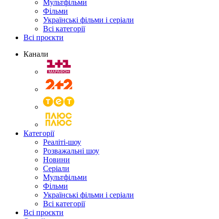
Мультфільми
Фільми
Українські фільми і серіали
Всі категорії
Всі проєкти
Канали
Категорії
Реаліті-шоу
Розважальні шоу
Новини
Серіали
Мультфільми
Фільми
Українські фільми і серіали
Всі категорії
Всі проєкти