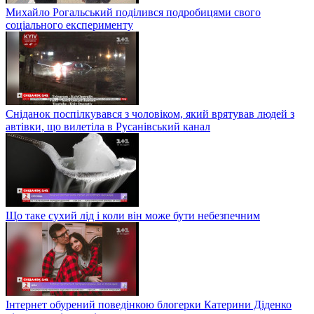
Михайло Рогальський поділився подробицями свого
соціального експерименту
Сніданок поспілкувався з чоловіком, який врятував людей з
автівки, що вилетіла в Русанівський канал
Що таке сухий лід і коли він може бути небезпечним
Інтернет обурений поведінкою блогерки Катерини Діденко