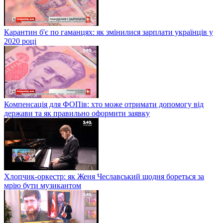
Карантин б'є по гаманцях: як змінилися зарплати українців у
2020 році
Компенсація для ФОПів: хто може отримати допомогу від
держави та як правильно оформити заявку
Хлопчик-оркестр: як Женя Чеславський щодня бореться за
мрію бути музикантом