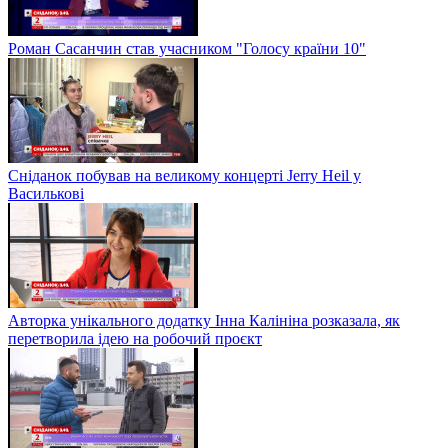
Роман Сасанчин став учасником "Голосу країни 10"
Сніданок побував на великому концерті Jerry Heil у
Василькові
Авторка унікального додатку Інна Калініна розказала, як
перетворила ідею на робочий проєкт