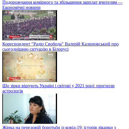
Подорожчання комірного та збільшення зарплат вчителям —
Економічні новини
Кореспондент "Радіо Свобода" Валерій Калиновський про
сьогоднішню ситуацію в Білорусі
Що зірки віщують Україні і світові у 2021 році: прогнози
астрологів
Жінка на передовій боротьби із ковід-19: історія лікарки з