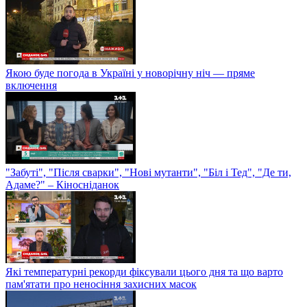
Якою буде погода в Україні у новорічну ніч — пряме
включення
"Забуті", "Після сварки", "Нові мутанти", "Біл і Тед", "Де ти,
Адаме?" – Кіносніданок
Які температурні рекорди фіксували цього дня та що варто
пам'ятати про неносіння захисних масок