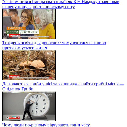
"Світ змінився і ми разом з ним": як Кім Намджун завоював
шалену популярність по всьому світу
Тиждень освіти для дорослих: чому вчитися важливо
протягом усього життя
Де ховаються гриби у лісі та як швидко знайти грибні місця —
Сніданок.Гриби
Чому люди по-різному відчувають плин часу