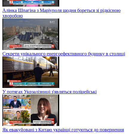
Алінка Шпагіна з Маріуполя щодня бореться зі рідкісною
хворобою
Секрети унікального енергоефективного будинку в столиці
У потягах Укрзалізниці з'являться поліцейські
Як евакуйовані з Китаю українці готуються до повернення