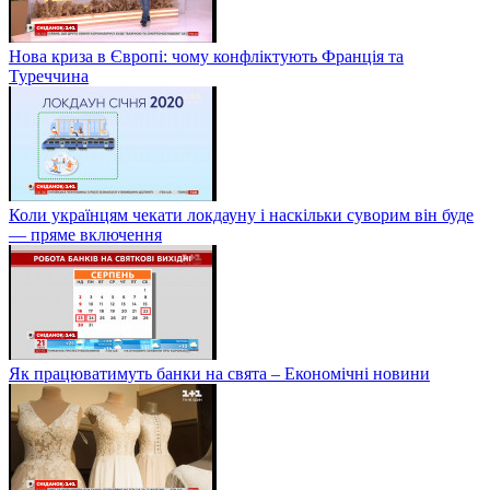
Нова криза в Європі: чому конфліктують Франція та
Туреччина
Коли українцям чекати локдауну і наскільки суворим він буде
— пряме включення
Як працюватимуть банки на свята – Економічні новини