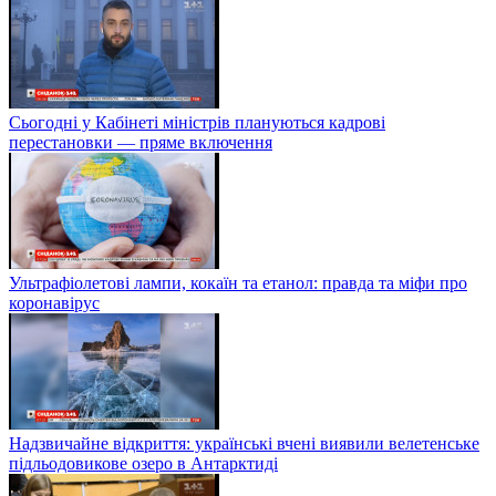
Сьогодні у Кабінеті міністрів плануються кадрові
перестановки — пряме включення
Ультрафіолетові лампи, кокаїн та етанол: правда та міфи про
коронавірус
Надзвичайне відкриття: українські вчені виявили велетенське
підльодовикове озеро в Антарктиді